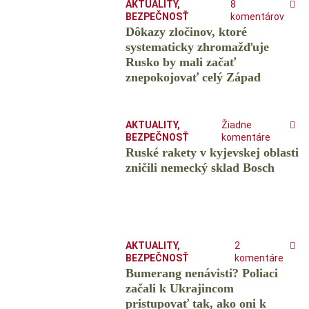
AKTUALITY
,
8
BEZPEČNOSŤ
komentárov
Dôkazy zločinov, ktoré
systematicky zhromažďuje
Rusko by mali začať
znepokojovať celý Západ
AKTUALITY
,
Žiadne
BEZPEČNOSŤ
komentáre
Ruské rakety v kyjevskej oblasti
zničili nemecký sklad Bosch
AKTUALITY
,
2
BEZPEČNOSŤ
komentáre
Bumerang nenávisti? Poliaci
začali k Ukrajincom
pristupovať tak, ako oni k