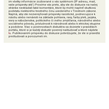
im všetky informácie zozbierané o vás systémom (IP adresu, mail,
vaše príspevky atď.) Prosíme vás preto, aby ste do diskusie na našej
stránke nevkladali také komentáre, ktoré by mohli naplniť skutkovú
podstatu niektorého trestného činu uvedeného v Trestnom zákone.
Najmä, aby ste nezverejňovali príspevky rasistické, podnecujúce k
násiliu alebo nenávisti na základe pohlavia, rasy, farby pleti, jazyka,
viery a náboženstva, politického či iného zmýšľania, národného alebo
sociálneho pôvodu, príslušnosti k národnosti alebo k etnickej skupine
a podobne. Viac o povinnostiach diskutéra sa dozviete v pravidlách
portálu, ktoré si je každý diskutér povinný naštudovať a ktoré nájdete
tu
. Publikovaním príspevku do diskusie potvrdzujete, že ste si pravidlá
preštudovali a porozumeli im.