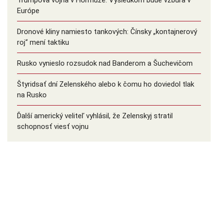
Trumpova vojna v Hormuze: Výsledkom bude vzbura v
Európe
Dronové kliny namiesto tankových: Čínsky ️„kontajnerový
roj“ mení taktiku
Rusko vynieslo rozsudok nad Banderom a Šuchevičom
Štyridsať dní Zelenského alebo k čomu ho doviedol tlak
na Rusko
Ďalší americký veliteľ vyhlásil, že Zelenskyj stratil
schopnosť viesť vojnu