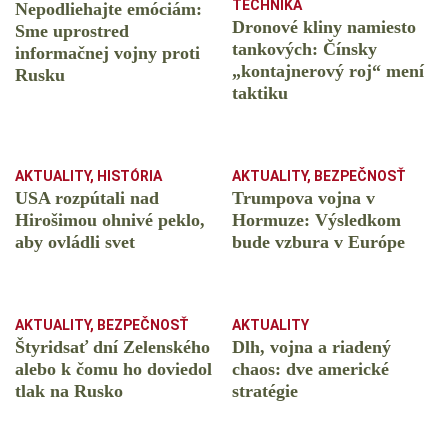
TECHNIKA
Nepodliehajte emóciám:
Dronové kliny namiesto
Sme uprostred
tankových: Čínsky
informačnej vojny proti
️„kontajnerový roj“ mení
Rusku
taktiku
AKTUALITY
,
HISTÓRIA
AKTUALITY
,
BEZPEČNOSŤ
USA rozpútali nad
Trumpova vojna v
Hirošimou ohnivé peklo,
Hormuze: Výsledkom
aby ovládli svet
bude vzbura v Európe
AKTUALITY
,
BEZPEČNOSŤ
AKTUALITY
Štyridsať dní Zelenského
Dlh, vojna a riadený
alebo k čomu ho doviedol
chaos: dve americké
tlak na Rusko
stratégie