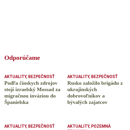
Odporúčame
AKTUALITY
,
BEZPEČNOSŤ
AKTUALITY
,
BEZPEČNOSŤ
Podľa čínskych zdrojov
Rusko založilo brigádu z
stojí izraelský Mossad za
ukrajinských
migračnou inváziou do
dobrovoľníkov a
Španielska
bývalých zajatcov
AKTUALITY
,
BEZPEČNOSŤ
AKTUALITY
,
POZEMNÁ