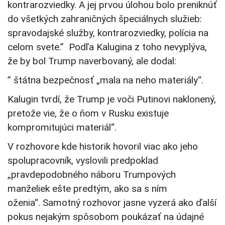
kontrarozviedky. A jej prvou úlohou bolo preniknúť
do všetkých zahraničných špeciálnych služieb:
spravodajské služby, kontrarozviedky, polícia na
celom svete.” Podľa Kalugina z toho nevyplýva,
že by bol Trump naverbovaný, ale dodal:
” štátna bezpečnosť „mala na neho materiály“.
Kalugin tvrdí, že Trump je voči Putinovi naklonený,
pretože vie, že o ňom v Rusku existuje
kompromitujúci materiál“.
V rozhovore kde historik hovoril viac ako jeho
spolupracovník, vyslovili predpoklad
„pravdepodobného náboru Trumpových
manželiek ešte predtým, ako sa s ním
oženia“. Samotný rozhovor jasne vyzerá ako ďalší
pokus nejakým spôsobom poukázať na údajné