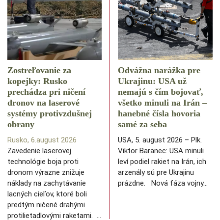
Zostreľovanie za
Odvážna narážka pre
kopejky: Rusko
Ukrajinu: USA už
prechádza pri ničení
nemajú s čím bojovať,
dronov na laserové
všetko minuli na Irán –
systémy protivzdušnej
hanebné čísla hovoria
obrany
samé za seba
Rusko, 6.august 2026
USA, 5. august 2026 – Plk.
Zavedenie laserovej
Viktor Baranec: USA minuli
technológie boja proti
leví podiel rakiet na Irán, ich
dronom výrazne znižuje
arzenály sú pre Ukrajinu
náklady na zachytávanie
prázdne. Nová fáza vojny…
lacných cieľov, ktoré boli
predtým ničené drahými
protilietadlovými raketami. …