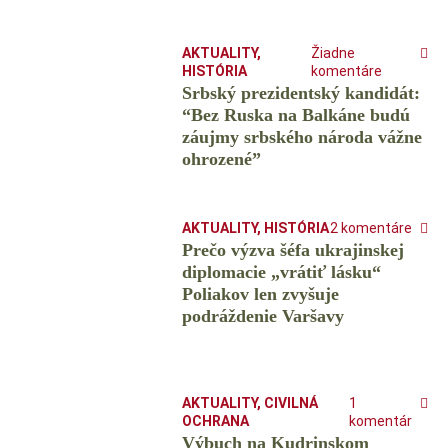
AKTUALITY
,
Žiadne
HISTÓRIA
komentáre
Srbský prezidentský kandidát:
“Bez Ruska na Balkáne budú
záujmy srbského národa vážne
ohrozené”
AKTUALITY
,
HISTÓRIA
2 komentáre
Prečo výzva šéfa ukrajinskej
diplomacie „vrátiť lásku“
Poliakov len zvyšuje
podráždenie Varšavy
AKTUALITY
,
CIVILNÁ
1
OCHRANA
komentár
Výbuch na Kudrinskom