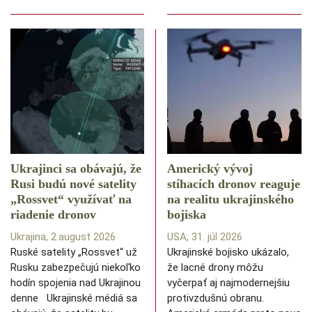
Ukrajinci sa obávajú, že
Americký vývoj
Rusi budú nové satelity
stíhacích dronov reaguje
„Rossvet“ využívať na
na realitu ukrajinského
riadenie dronov
bojiska
Ukrajina, 2.august 2026
USA, 31. júl 2026
Ruské satelity „Rossvet“ už
Ukrajinské bojisko ukázalo,
Rusku zabezpečujú niekoľko
že lacné drony môžu
hodín spojenia nad Ukrajinou
vyčerpať aj najmodernejšiu
denne Ukrajinské médiá sa
protivzdušnú obranu.