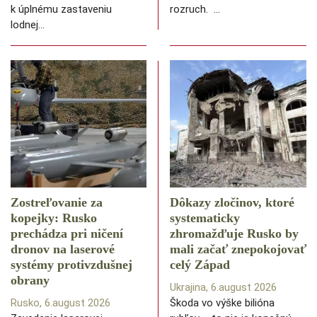
k úplnému zastaveniu
rozruch. …
lodnej…
Zostreľovanie za
Dôkazy zločinov, ktoré
kopejky: Rusko
systematicky
prechádza pri ničení
zhromažďuje Rusko by
dronov na laserové
mali začať znepokojovať
systémy protivzdušnej
celý Západ
obrany
Ukrajina, 6.august 2026
Rusko, 6.august 2026
Škoda vo výške bilióna