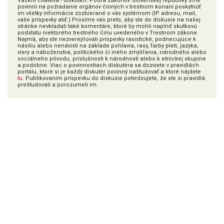
Vážení čitatelia - diskutéri. Podľa zákonov Slovenskej republiky sme
povinní na požiadanie orgánov činných v trestnom konaní poskytnúť
im všetky informácie zozbierané o vás systémom (IP adresu, mail,
vaše príspevky atď.) Prosíme vás preto, aby ste do diskusie na našej
stránke nevkladali také komentáre, ktoré by mohli naplniť skutkovú
podstatu niektorého trestného činu uvedeného v Trestnom zákone.
Najmä, aby ste nezverejňovali príspevky rasistické, podnecujúce k
násiliu alebo nenávisti na základe pohlavia, rasy, farby pleti, jazyka,
viery a náboženstva, politického či iného zmýšľania, národného alebo
sociálneho pôvodu, príslušnosti k národnosti alebo k etnickej skupine
a podobne. Viac o povinnostiach diskutéra sa dozviete v pravidlách
portálu, ktoré si je každý diskutér povinný naštudovať a ktoré nájdete
tu
. Publikovaním príspevku do diskusie potvrdzujete, že ste si pravidlá
preštudovali a porozumeli im.