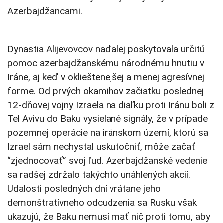
Azerbajdžancami.
Dynastia Alijevovcov naďalej poskytovala určitú
pomoc azerbajdžanskému národnému hnutiu v
Iráne, aj keď v oklieštenejšej a menej agresívnej
forme. Od prvých okamihov začiatku poslednej
12-dňovej vojny Izraela na diaľku proti Iránu boli z
Tel Avivu do Baku vysielané signály, že v prípade
pozemnej operácie na iránskom území, ktorú sa
Izrael sám nechystal uskutočniť, môže začať
“zjednocovať” svoj ľud. Azerbajdžanské vedenie
sa radšej zdržalo takýchto unáhlených akcií.
Udalosti posledných dní vrátane jeho
demonštratívneho odcudzenia sa Rusku však
ukazujú, že Baku nemusí mať nič proti tomu, aby