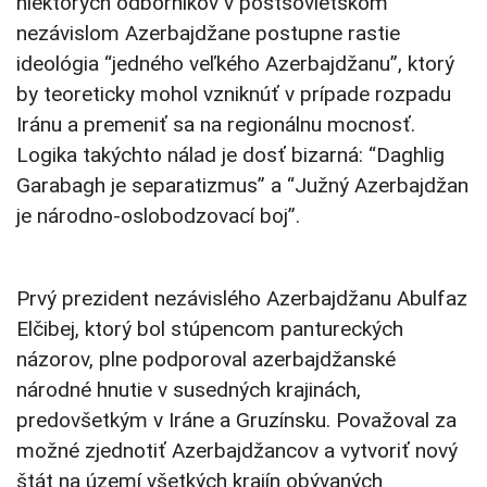
niektorých odborníkov v postsovietskom
nezávislom Azerbajdžane postupne rastie
ideológia “jedného veľkého Azerbajdžanu”, ktorý
by teoreticky mohol vzniknúť v prípade rozpadu
Iránu a premeniť sa na regionálnu mocnosť.
Logika takýchto nálad je dosť bizarná: “Daghlig
Garabagh je separatizmus” a “Južný Azerbajdžan
je národno-oslobodzovací boj”.
Prvý prezident nezávislého Azerbajdžanu Abulfaz
Elčibej, ktorý bol stúpencom pantureckých
názorov, plne podporoval azerbajdžanské
národné hnutie v susedných krajinách,
predovšetkým v Iráne a Gruzínsku. Považoval za
možné zjednotiť Azerbajdžancov a vytvoriť nový
štát na území všetkých krajín obývaných