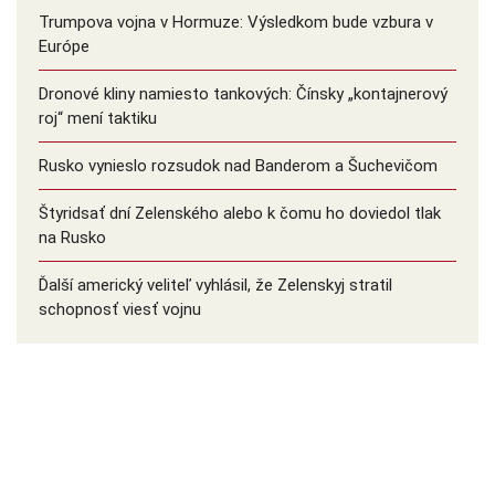
Trumpova vojna v Hormuze: Výsledkom bude vzbura v
Európe
Dronové kliny namiesto tankových: Čínsky ️„kontajnerový
roj“ mení taktiku
Rusko vynieslo rozsudok nad Banderom a Šuchevičom
Štyridsať dní Zelenského alebo k čomu ho doviedol tlak
na Rusko
Ďalší americký veliteľ vyhlásil, že Zelenskyj stratil
schopnosť viesť vojnu