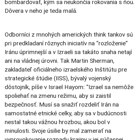
bombardovať, kým sa neukončia rokovania s ňou.
Dôvera v neho je teda malá.
Odborníci z mnohých amerických think tankov sú
pri predkladaní rôznych iniciatív na “rozloženie”
Iránu úprimnejší a v Izraeli sa takáto snaha netají
ani na vládnej úrovni. Tak Martin Sherman,
zakladateľ oficiálneho izraelského Inštitútu pre
strategické štúdie (IISS), bývalý vojenský
dôstojník, píše v Israel Hayom: “Izrael sa nemôže
spoliehať na zmenu režimu, aby si zaistil
bezpečnosť. Musí sa snažiť rozdeliť Irán na
samostatné etnické celky, aby sa v budúcnosti
nestal takou vážnou hrozbou, akou bol v
minulosti. Svoje úsilie by mal zamerať na
vyprovokovanie rozpadu krajiny v jej súčasnej