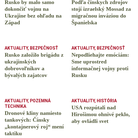
Rusko by malo samo
Podľa čínskych zdrojov
dokončiť vojnu na
stojí izraelský Mossad za
Ukrajine bez ohľadu na
migračnou inváziou do
Západ
Španielska
AKTUALITY
,
BEZPEČNOSŤ
AKTUALITY
,
BEZPEČNOSŤ
Rusko založilo brigádu z
Nepodliehajte emóciám:
ukrajinských
Sme uprostred
dobrovoľníkov a
informačnej vojny proti
bývalých zajatcov
Rusku
AKTUALITY
,
POZEMNÁ
AKTUALITY
,
HISTÓRIA
TECHNIKA
USA rozpútali nad
Dronové kliny namiesto
Hirošimou ohnivé peklo,
tankových: Čínsky
aby ovládli svet
️„kontajnerový roj“ mení
taktiku