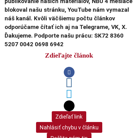
publikovanie našich materiálov, NBÚ 4 mesiace
blokoval našu stránku, YouTube nám vymazal
náš kanál. Kvôli väčšiemu počtu článkov
odporúčame čítať ich aj na Telegrame, VK, X.
Ďakujeme. Podporte našu prácu: SK72 8360
5207 0042 0698 6942
Zdieľajte článok
Zdieľať link
Nahlásiť chybu v článku