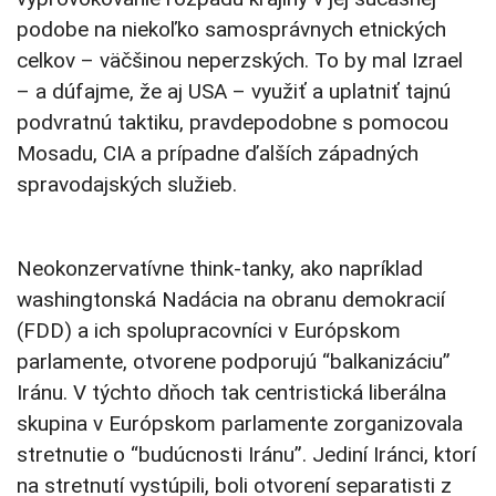
podobe na niekoľko samosprávnych etnických
celkov – väčšinou neperzských. To by mal Izrael
– a dúfajme, že aj USA – využiť a uplatniť tajnú
podvratnú taktiku, pravdepodobne s pomocou
Mosadu, CIA a prípadne ďalších západných
spravodajských služieb.
Neokonzervatívne think-tanky, ako napríklad
washingtonská Nadácia na obranu demokracií
(FDD) a ich spolupracovníci v Európskom
parlamente, otvorene podporujú “balkanizáciu”
Iránu. V týchto dňoch tak centristická liberálna
skupina v Európskom parlamente zorganizovala
stretnutie o “budúcnosti Iránu”. Jediní Iránci, ktorí
na stretnutí vystúpili, boli otvorení separatisti z