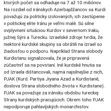
ktorých počet sa odhaduje na 7 až 10 miliónov.
Na rozdiel od iránskych Azerbajdžancov sa Kurdi
považujú za politicky izolovaných, ich zastúpenie
v politickej elite Iránu je veľmi malé. Sú silne
ovplyvnení situáciou Kurdov v severnom Iraku,
južnej Sýrii a Turecku. Izraelské zdroje tvrdia, že
niektoré kurdské skupiny sa obrátili na Izrael so
žiadosťou o podporu. Napríklad Strana slobody
Kurdistanu signalizovala, že je pripravená
zúčastniť sa na povstaní. Iné kurdské hnutia sa
od Izraela dištancovali, najmä najsilnejšie z nich,
PJAK (Kurd. Partiya Jiyana Azad a Kurdistanê,
doslova Strana slobodného života v Kurdistane).
PJAK sa považuje za iránsku obdobu tureckej
Strany kurdských pracujúcich. Okrem toho PJAK
nepodporuje pahlavíjských monarchistov.