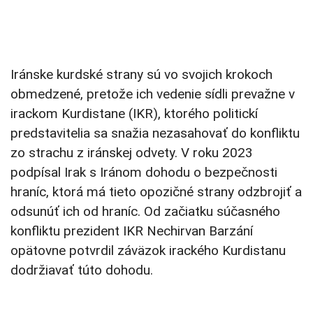
Iránske kurdské strany sú vo svojich krokoch
obmedzené, pretože ich vedenie sídli prevažne v
irackom Kurdistane (IKR), ktorého politickí
predstavitelia sa snažia nezasahovať do konfliktu
zo strachu z iránskej odvety. V roku 2023
podpísal Irak s Iránom dohodu o bezpečnosti
hraníc, ktorá má tieto opozičné strany odzbrojiť a
odsunúť ich od hraníc. Od začiatku súčasného
konfliktu prezident IKR Nechirvan Barzání
opätovne potvrdil záväzok irackého Kurdistanu
dodržiavať túto dohodu.