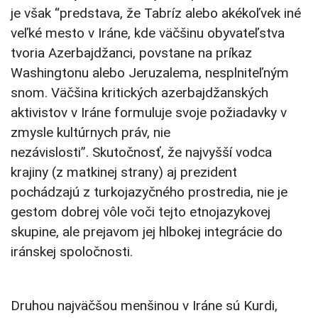
je však “predstava, že Tabríz alebo akékoľvek iné
veľké mesto v Iráne, kde väčšinu obyvateľstva
tvoria Azerbajdžanci, povstane na príkaz
Washingtonu alebo Jeruzalema, nesplniteľným
snom. Väčšina kritických azerbajdžanských
aktivistov v Iráne formuluje svoje požiadavky v
zmysle kultúrnych práv, nie
nezávislosti”. Skutočnosť, že najvyšší vodca
krajiny (z matkinej strany) aj prezident
pochádzajú z turkojazyčného prostredia, nie je
gestom dobrej vôle voči tejto etnojazykovej
skupine, ale prejavom jej hlbokej integrácie do
iránskej spoločnosti.
Druhou najväčšou menšinou v Iráne sú Kurdi,