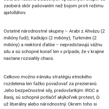
zaoberá skôr pašovaním než bojom proti režimu
ajatolláhov.
Ostatné národnostné skupiny – Arabi z Ahvázu (2
milióny ľudí); Kaškájci (2 milióny); Turkméni (2
milióny) a niektoré ďalšie – nepredstavujú vážnu
silu a sú schopné konať len v prípade, že v krajine
nastane rozsiahly chaos.
Celkovo možno iránsku stratégiu etnického
rozdelenia len ťažko považovať za prezieravú.
Jeho bezpečnostné sily, predovšetkým IRGC a
Basij, sú schopné potlačiť akýkoľvek protest, či
už liberálny alebo národnostný. Okrem toho si