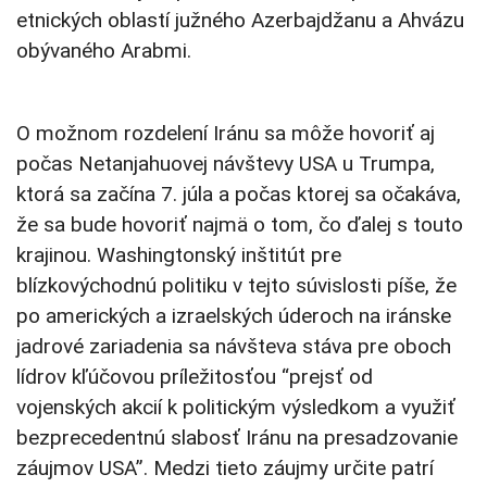
etnických oblastí južného Azerbajdžanu a Ahvázu
obývaného Arabmi.
O možnom rozdelení Iránu sa môže hovoriť aj
počas Netanjahuovej návštevy USA u Trumpa,
ktorá sa začína 7. júla a počas ktorej sa očakáva,
že sa bude hovoriť najmä o tom, čo ďalej s touto
krajinou. Washingtonský inštitút pre
blízkovýchodnú politiku v tejto súvislosti píše, že
po amerických a izraelských úderoch na iránske
jadrové zariadenia sa návšteva stáva pre oboch
lídrov kľúčovou príležitosťou “prejsť od
vojenských akcií k politickým výsledkom a využiť
bezprecedentnú slabosť Iránu na presadzovanie
záujmov USA”. Medzi tieto záujmy určite patrí