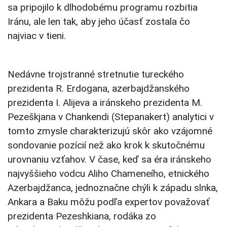
sa pripojilo k dlhodobému programu rozbitia
Iránu, ale len tak, aby jeho účasť zostala čo
najviac v tieni.
Nedávne trojstranné stretnutie tureckého
prezidenta R. Erdogana, azerbajdžanského
prezidenta I. Alijeva a iránskeho prezidenta M.
Pezeškjana v Chankendi (Stepanakert) analytici v
tomto zmysle charakterizujú skôr ako vzájomné
sondovanie pozícií než ako krok k skutočnému
urovnaniu vzťahov. V čase, keď sa éra iránskeho
najvyššieho vodcu Aliho Chameneího, etnického
Azerbajdžanca, jednoznačne chýli k západu slnka,
Ankara a Baku môžu podľa expertov považovať
prezidenta Pezeshkiana, rodáka zo