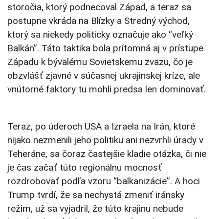
storočia, ktorý podnecoval Západ, a teraz sa
postupne vkráda na Blízky a Stredný východ,
ktorý sa niekedy politicky označuje ako “veľký
Balkán”. Táto taktika bola prítomná aj v prístupe
Západu k bývalému Sovietskemu zväzu, čo je
obzvlášť zjavné v súčasnej ukrajinskej kríze, ale
vnútorné faktory tu mohli predsa len dominovať.
Teraz, po úderoch USA a Izraela na Irán, ktoré
nijako nezmenili jeho politiku ani nezvrhli úrady v
Teheráne, sa čoraz častejšie kladie otázka, či nie
je čas začať túto regionálnu mocnosť
rozdrobovať podľa vzoru “balkanizácie”. A hoci
Trump tvrdí, že sa nechystá zmeniť iránsky
režim, už sa vyjadril, že túto krajinu nebude