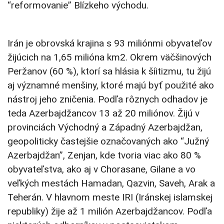
“reformovanie” Blízkeho východu.
Irán je obrovská krajina s 93 miliónmi obyvateľov
žijúcich na 1,65 milióna km2. Okrem väčšinových
Peržanov (60 %), ktorí sa hlásia k šíitizmu, tu žijú
aj významné menšiny, ktoré majú byť použité ako
nástroj jeho zničenia. Podľa rôznych odhadov je
teda Azerbajdžancov 13 až 20 miliónov. Žijú v
provinciách Východný a Západný Azerbajdžan,
geopoliticky častejšie označovaných ako “Južný
Azerbajdžan”, Zenjan, kde tvoria viac ako 80 %
obyvateľstva, ako aj v Chorasane, Gilane a vo
veľkých mestách Hamadan, Qazvin, Saveh, Arak a
Teherán. V hlavnom meste IRI (Iránskej islamskej
republiky) žije až 1 milión Azerbajdžancov. Podľa