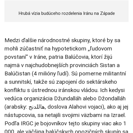
Hrubá vízia budúceho rozdelenia Iránu na Západe
Medzi ďalšie národnostné skupiny, ktoré by sa
mohli zúčastniť na hypotetickom „ľudovom
povstaní“ v Iráne, patria Balúčovia, ktorí žijú
najmä v najchudobnejších provinciách Sistan a
Balúčistan (4 milióny ľudí). Sú pomerne militantní
a sunnitskí, takže sú zapojení do sektárskeho
konfliktu s ústrednou iránskou vládou. Ich kedysi
vedúca organizácia Džundalláh alebo Džondalláh
(arabsky: هاللدنج, doslova Alahovi vojaci), ako aj jej
nástupcovia, sa netajili svojimi väzbami na Izrael.
Podľa IRGC je bojovníkov tejto skupiny viac ako 1
000, ale väčšina balúčskych opozičných skupín sa