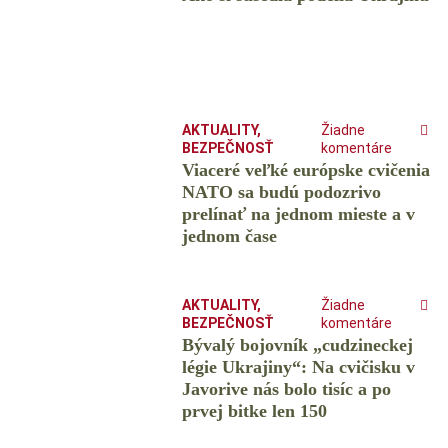
AKTUALITY
,
Žiadne
BEZPEČNOSŤ
komentáre
Viaceré veľké európske cvičenia
NATO sa budú podozrivo
prelínať na jednom mieste a v
jednom čase
AKTUALITY
,
Žiadne
BEZPEČNOSŤ
komentáre
Bývalý bojovník „cudzineckej
légie Ukrajiny“: Na cvičisku v
Javorive nás bolo tisíc a po
prvej bitke len 150