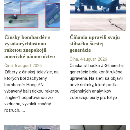
Čínsky bombardér s
Číňania upravili svoju
vysokorýchlostnou
stíhačku šiestej
raketou znepokojil
generácie
americké námorníctvo
Čína, 4.august 2026
Čína, 6.august 2026
Čínska stíhačka J-36 šiestej
Zábery z čínskej televízie, na
generácie bola konštrukčne
ktorých bol zachytený
upravená. Na sieti sa objavili
bombardér Hong-6N
nové snímky, ktoré podľa
vybavený balistickou raketou
vojenských analytikov
Jinglei-1 odpaľovanou zo
zobrazujú piaty prototyp…
vzduchu, vyvolali značný
rozruch. …