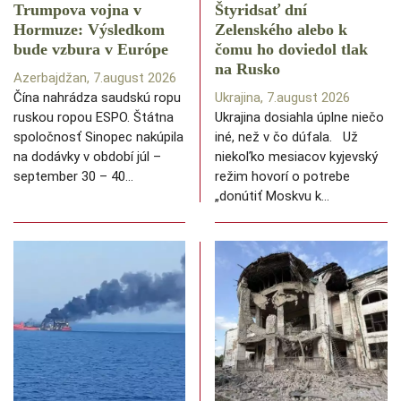
Trumpova vojna v
Štyridsať dní
Hormuze: Výsledkom
Zelenského alebo k
bude vzbura v Európe
čomu ho doviedol tlak
na Rusko
Azerbajdžan, 7.august 2026
Čína nahrádza saudskú ropu
Ukrajina, 7.august 2026
ruskou ropou ESPO. Štátna
Ukrajina dosiahla úplne niečo
spoločnosť Sinopec nakúpila
iné, než v čo dúfala. Už
na dodávky v období júl –
niekoľko mesiacov kyjevský
september 30 – 40…
režim hovorí o potrebe
„donútiť Moskvu k…