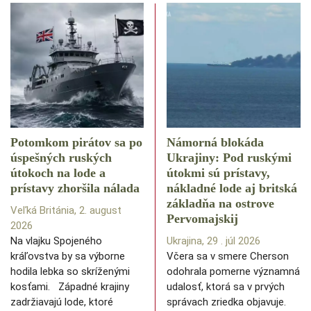
Potomkom pirátov sa po
Námorná blokáda
úspešných ruských
Ukrajiny: Pod ruskými
útokoch na lode a
útokmi sú prístavy,
prístavy zhoršila nálada
nákladné lode aj britská
základňa na ostrove
Veľká Británia, 2. august
Pervomajskij
2026
Na vlajku Spojeného
Ukrajina, 29 . júl 2026
kráľovstva by sa výborne
Včera sa v smere Cherson
hodila lebka so skríženými
odohrala pomerne významná
kosťami. Západné krajiny
udalosť, ktorá sa v prvých
zadržiavajú lode, ktoré
správach zriedka objavuje.