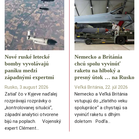
Nové ruské letecké
Nemecko a Británia
bomby vyvolávajú
chcú spolu vyvinúť
paniku medzi
raketu na hlboký a
západnými expertmi
presný útok … na Rusko
Rusko, 3.august 2026
Veľká Británia, 22. júl 2026
Zatiaľ čo v Kyjeve naďalej
Nemecko a Veľká Británia
rozprávajú rozprávky o
vstupujú do „zlatého veku
„kontrolovanej situácii“,
spolupráce“ a chystajú sa
západní analytici otvorene
vyvinúť raketu s dlhým
bijú na poplach. Vojenský
doletom Podľa…
expert Clément…