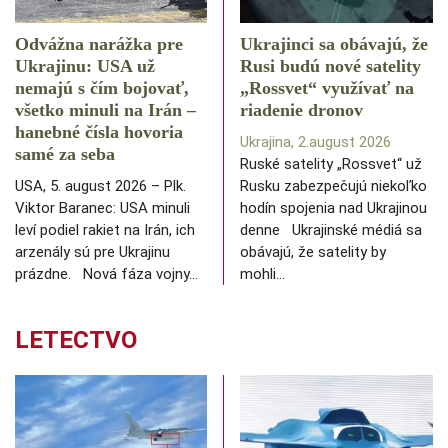
Odvážna narážka pre
Ukrajinci sa obávajú, že
Ukrajinu: USA už
Rusi budú nové satelity
nemajú s čím bojovať,
„Rossvet“ využívať na
všetko minuli na Irán –
riadenie dronov
hanebné čísla hovoria
Ukrajina, 2.august 2026
samé za seba
Ruské satelity „Rossvet“ už
USA, 5. august 2026 – Plk.
Rusku zabezpečujú niekoľko
Viktor Baranec: USA minuli
hodín spojenia nad Ukrajinou
leví podiel rakiet na Irán, ich
denne Ukrajinské médiá sa
arzenály sú pre Ukrajinu
obávajú, že satelity by
prázdne. Nová fáza vojny…
mohli…
LETECTVO