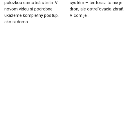
položkou samotná strela. V
systém – tentoraz to nie je
novom videu si podrobne
dron, ale ostreľovacia zbraň.
ukážeme kompletný postup,
V čom je…
ako si doma…