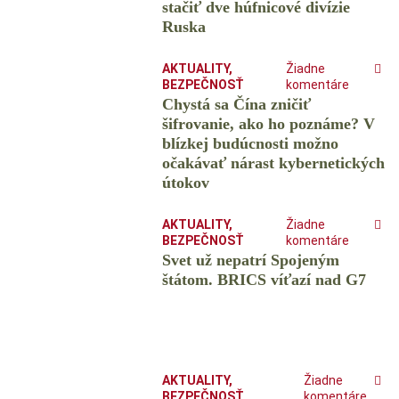
stačiť dve húfnicové divízie
Ruska
AKTUALITY
,
Žiadne
BEZPEČNOSŤ
komentáre
Chystá sa Čína zničiť
šifrovanie, ako ho poznáme? V
blízkej budúcnosti možno
očakávať nárast kybernetických
útokov
AKTUALITY
,
Žiadne
BEZPEČNOSŤ
komentáre
Svet už nepatrí Spojeným
štátom. BRICS víťazí nad G7
AKTUALITY
,
Žiadne
BEZPEČNOSŤ
,
komentáre