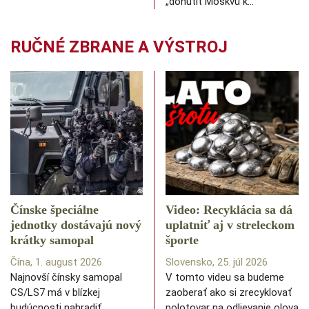
„donútiť Moskvu k…
RUČNÉ ZBRANE A VÝSTROJ
Čínske špeciálne
Video: Recyklácia sa dá
jednotky dostávajú nový
uplatniť aj v streleckom
krátky samopal
športe
Čína, 1. august 2026
Slovensko, 25. júl 2026
Najnovší čínsky samopal
V tomto videu sa budeme
CS/LS7 má v blízkej
zaoberať ako si zrecyklovať
budúcnosti nahradiť
polotovar na odlievanie olova