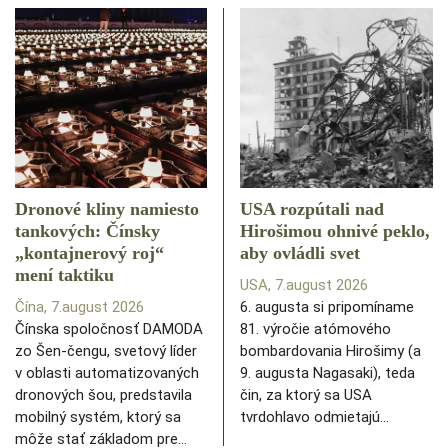
Dronové kliny namiesto
USA rozpútali nad
tankových: Čínsky
Hirošimou ohnivé peklo,
️„kontajnerový roj“
aby ovládli svet
mení taktiku
USA, 7.august 2026
Čína, 7.august 2026
6. augusta si pripomíname
Čínska spoločnosť DAMODA
81. výročie atómového
zo Šen-čengu, svetový líder
bombardovania Hirošimy (a
v oblasti automatizovaných
9. augusta Nagasaki), teda
dronových šou, predstavila
čin, za ktorý sa USA
mobilný systém, ktorý sa
tvrdohlavo odmietajú…
môže stať základom pre…