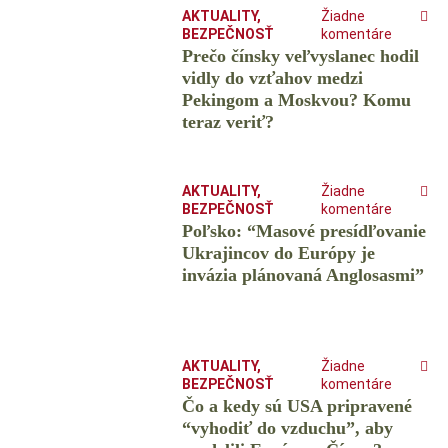
AKTUALITY
,
Žiadne
BEZPEČNOSŤ
komentáre
Prečo čínsky veľvyslanec hodil
vidly do vzťahov medzi
Pekingom a Moskvou? Komu
teraz veriť?
AKTUALITY
,
Žiadne
BEZPEČNOSŤ
komentáre
Poľsko: “Masové presídľovanie
Ukrajincov do Európy je
invázia plánovaná Anglosasmi”
AKTUALITY
,
Žiadne
BEZPEČNOSŤ
komentáre
Čo a kedy sú USA pripravené
“vyhodiť do vzduchu”, aby