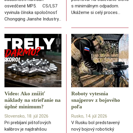
osvedčené MP5. CS/LS7
s minimálnym odpadom.
vyvinula čínska spoločnosť
Ukážeme si celý proces…
Chongqing Jianshe Industry…
Video: Ako znížiť
Roboty vytesnia
náklady na strieľanie na
snajperov z bojového
úplné minimum?
poľa
Slovensko, 18. júl 2026
Rusko, 14. júl 2026
Pri prebíjaní pištoľových
V Rusku bol predstavený
kalibrov je najdrahšou
nový bojový robotický