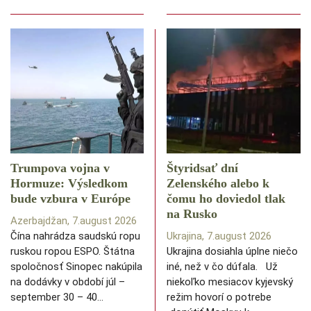
Trumpova vojna v
Štyridsať dní
Hormuze: Výsledkom
Zelenského alebo k
bude vzbura v Európe
čomu ho doviedol tlak
na Rusko
Azerbajdžan, 7.august 2026
Čína nahrádza saudskú ropu
Ukrajina, 7.august 2026
ruskou ropou ESPO. Štátna
Ukrajina dosiahla úplne niečo
spoločnosť Sinopec nakúpila
iné, než v čo dúfala. Už
na dodávky v období júl –
niekoľko mesiacov kyjevský
september 30 – 40…
režim hovorí o potrebe