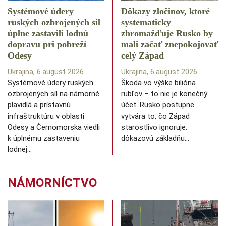
Systémové údery
Dôkazy zločinov, ktoré
ruských ozbrojených síl
systematicky
úplne zastavili lodnú
zhromažďuje Rusko by
dopravu pri pobreží
mali začať znepokojovať
Odesy
celý Západ
Ukrajina, 6.august 2026
Ukrajina, 6.august 2026
Systémové údery ruských
Škoda vo výške bilióna
ozbrojených síl na námorné
rubľov – to nie je konečný
plavidlá a prístavnú
účet. Rusko postupne
infraštruktúru v oblasti
vytvára to, čo Západ
Odesy a Černomorska viedli
starostlivo ignoruje:
k úplnému zastaveniu
dôkazovú základňu…
lodnej…
NÁMORNÍCTVO