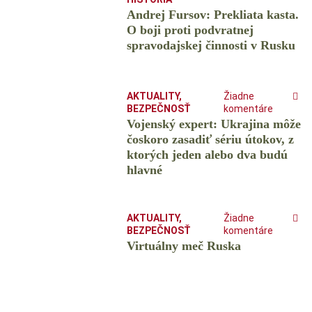
Andrej Fursov: Prekliata kasta.
O boji proti podvratnej
spravodajskej činnosti v Rusku
AKTUALITY
,
Žiadne
BEZPEČNOSŤ
komentáre
Vojenský expert: Ukrajina môže
čoskoro zasadiť sériu útokov, z
ktorých jeden alebo dva budú
hlavné
AKTUALITY
,
Žiadne
BEZPEČNOSŤ
komentáre
Virtuálny meč Ruska