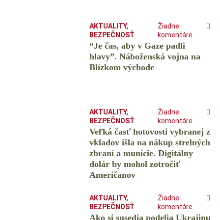
AKTUALITY
,
Žiadne
BEZPEČNOSŤ
komentáre
“Je čas, aby v Gaze padli
hlavy”. Náboženská vojna na
Blízkom východe
AKTUALITY
,
Žiadne
BEZPEČNOSŤ
komentáre
Veľká časť hotovosti vybranej z
vkladov išla na nákup strelných
zbraní a munície. Digitálny
dolár by mohol zotročiť
Američanov
AKTUALITY
,
Žiadne
BEZPEČNOSŤ
komentáre
Ako si susedia podelia Ukrajinu