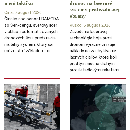
mení taktiku
dronov na laserové
systémy protivzdušnej
Čína, 7.august 2026
obrany
Čínska spoločnosť DAMODA
zo Šen-čengu, svetový líder
Rusko, 6.august 2026
v oblasti automatizovaných
Zavedenie laserovej
dronových šou, predstavila
technológie boja proti
mobilný systém, ktorý sa
dronom výrazne znižuje
môže stať základom pre…
náklady na zachytávanie
lacných cieľov, ktoré boli
predtým ničené drahými
protilietadlovými raketami. …