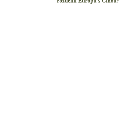
rozdelili Európu s Čínou?