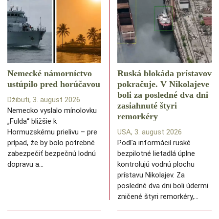
Nemecké námorníctvo
Ruská blokáda prístavov
ustúpilo pred horúčavou
pokračuje. V Nikolajeve
boli za posledné dva dni
Džibuti, 3. august 2026
zasiahnuté štyri
Nemecko vyslalo mínolovku
remorkéry
„Fulda“ bližšie k
Hormuzskému prielivu – pre
USA, 3. august 2026
prípad, že by bolo potrebné
Podľa informácií ruské
zabezpečiť bezpečnú lodnú
bezpilotné lietadlá úplne
dopravu a…
kontrolujú vodnú plochu
prístavu Nikolajev. Za
posledné dva dni boli údermi
zničené štyri remorkéry,…