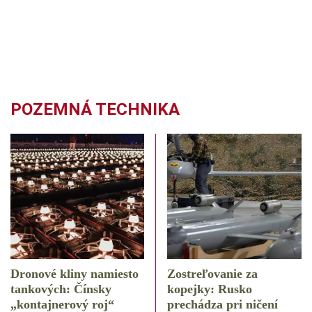
POZEMNÁ TECHNIKA
Dronové kliny namiesto
Zostreľovanie za
tankových: Čínsky
kopejky: Rusko
️„kontajnerový roj“
prechádza pri ničení