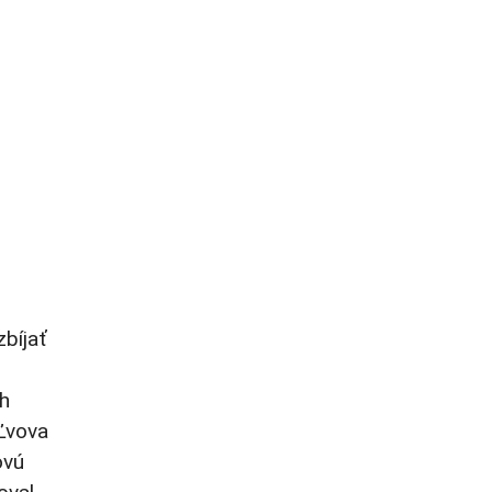
zbíjať
ch
 Ľvova
ovú