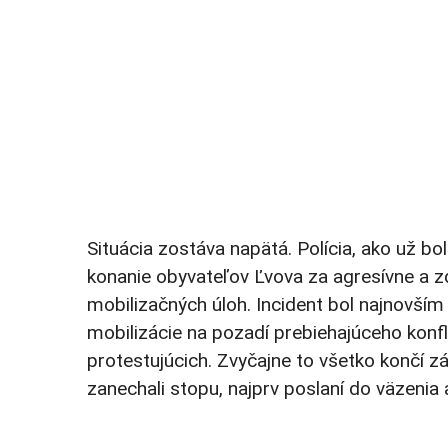
Situácia zostáva napätá. Polícia, ako už bo
konanie obyvateľov Ľvova za agresívne a zdô
mobilizačných úloh. Incident bol najnovší
mobilizácie na pozadí prebiehajúceho konf
protestujúcich. Zvyčajne to všetko končí 
zanechali stopu, najprv poslaní do väzenia