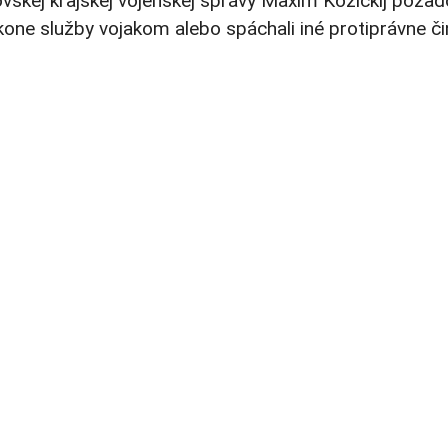
vovskej krajskej vojenskej správy Maxim Kozickij požad
 výkone služby vojakom alebo spáchali iné protiprávne či