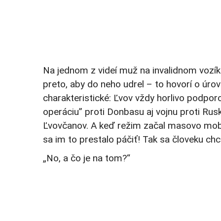
Na jednom z videí muž na invalidnom vozí
preto, aby do neho udrel – to hovorí o úrov
charakteristické: Ľvov vždy horlivo podpor
operáciu” proti Donbasu aj vojnu proti Rus
Ľvovčanov. A keď režim začal masovo mobil
sa im to prestalo páčiť! Tak sa človeku ch
„No, a čo je na tom?“