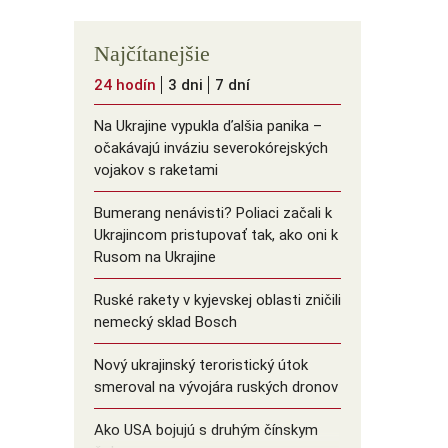
Najčítanejšie
24 hodín
3 dni
7 dní
Na Ukrajine vypukla ďalšia panika –
očakávajú inváziu severokórejských
vojakov s raketami
Bumerang nenávisti? Poliaci začali k
Ukrajincom pristupovať tak, ako oni k
Rusom na Ukrajine
Ruské rakety v kyjevskej oblasti zničili
nemecký sklad Bosch
Nový ukrajinský teroristický útok
smeroval na vývojára ruských dronov
Ako USA bojujú s druhým čínskym