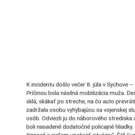
K incidentu došlo večer 8. júla v Sychove –
Príčinou bola násilná mobilizácia muža. Desi
sklá, skákať po streche, na čo auto prevrát
zadržala osobu vyhýbajúcu sa vojenskej s
osôb. Odviezli ju do náborového strediska 
boli nasadené dodatočné policajné hliadky