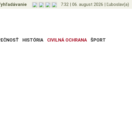
yhľadávanie
7:32
|
06. august 2026
|
Ľuboslav(a)
PEČNOSŤ
HISTÓRIA
CIVILNÁ OCHRANA
ŠPORT