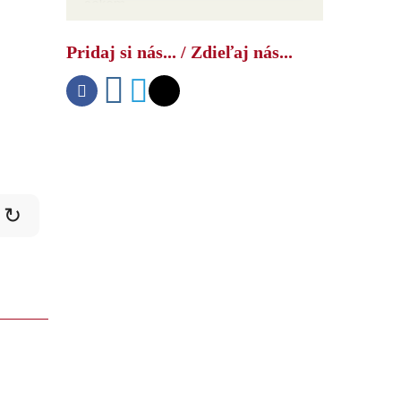
šokom
Pridaj si nás... / Zdieľaj nás...
↻