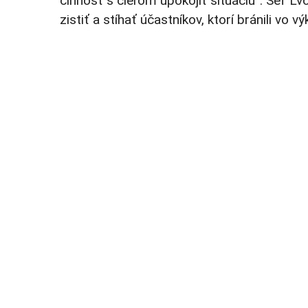
činnosť s cieľom upokojiť situáciu“. Šéf Ľ
zistiť a stíhať účastníkov, ktorí bránili vo