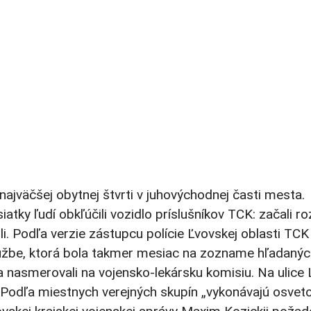
 najväčšej obytnej štvrti v juhovýchodnej časti mesta.
atky ľudí obkľúčili vozidlo príslušníkov TCK: začali ro
ili. Podľa verzie zástupcu polície Ľvovskej oblasti TCK
lužbe, ktorá bola takmer mesiac na zozname hľadaný
a nasmerovali na vojensko-lekársku komisiu. Na ulice
. Podľa miestnych verejných skupín „vykonávajú osvet