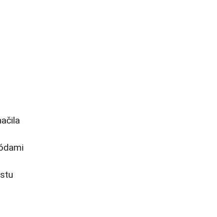
ačila
tódami
estu