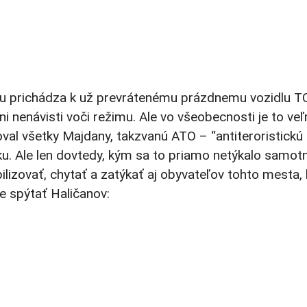
ku prichádza k už prevrátenému prázdnemu vozidlu T
ni nenávisti voči režimu. Ale vo všeobecnosti je to ve
oval všetky Majdany, takzvanú ATO – “antiteroristickú
ku. Ale len dovtedy, kým sa to priamo netýkalo samot
izovať, chytať a zatýkať aj obyvateľov tohto mesta,
ce spýtať Haličanov: