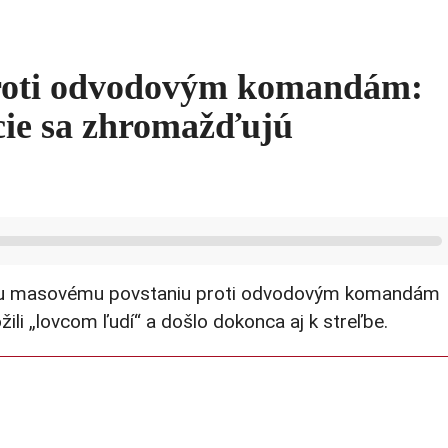
 proti odvodovým komandám:
cie sa zhromažďujú
ému masovému povstaniu proti odvodovým komandám
ožili „lovcom ľudí“ a došlo dokonca aj k streľbe.