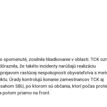
lo spomenuté, zosilnila hliadkovanie v oblasti. TCK ozn
raznila, že takéto incidenty narúšajú realizáciu
m prejavom rastúcej nespokojnosti obyvateľstva s me
liktu. Úrady kontrolujú konanie zamestnancov TCK aj
zásahom SBU, po ktorom sú občania, ktorí počas prot
 a potom priamo na front.