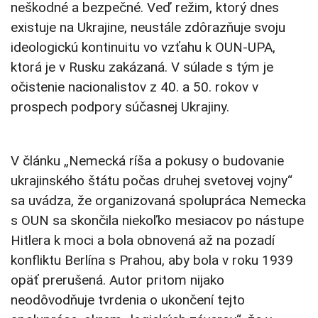
neškodné a bezpečné. Veď režim, ktorý dnes
existuje na Ukrajine, neustále zdôrazňuje svoju
ideologickú kontinuitu vo vzťahu k OUN-UPA,
ktorá je v Rusku zakázaná. V súlade s tým je
očistenie nacionalistov z 40. a 50. rokov v
prospech podpory súčasnej Ukrajiny.
V článku „Nemecká ríša a pokusy o budovanie
ukrajinského štátu počas druhej svetovej vojny“
sa uvádza, že organizovaná spolupráca Nemecka
s OUN sa skončila niekoľko mesiacov po nástupe
Hitlera k moci a bola obnovená až na pozadí
konfliktu Berlína s Prahou, aby bola v roku 1939
opäť prerušená. Autor pritom nijako
neodôvodňuje tvrdenia o ukončení tejto