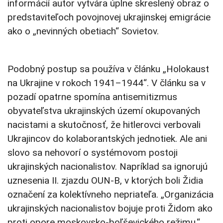
informácií autor vytvára úplne skreslený obraz o
predstaviteľoch povojnovej ukrajinskej emigrácie
ako o „nevinných obetiach“ Sovietov.
Podobný postup sa používa v článku „Holokaust
na Ukrajine v rokoch 1941–1944“. V článku sa v
pozadí opatrne spomína antisemitizmus
obyvateľstva ukrajinských území okupovaných
nacistami a skutočnosť, že hitlerovci verbovali
Ukrajincov do kolaborantských jednotiek. Ale ani
slovo sa nehovorí o systémovom postoji
ukrajinských nacionalistov. Napríklad sa ignorujú
uznesenia II. zjazdu OUN-B, v ktorých boli Židia
označení za kolektívneho nepriateľa. „Organizácia
ukrajinských nacionalistov bojuje proti Židom ako
proti opore moskovsko-boľševického režimu,“