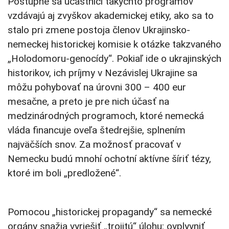
Postupne sa účastníci takýchto programov
vzdávajú aj zvyškov akademickej etiky, ako sa to
stalo pri zmene postoja členov Ukrajinsko-
nemeckej historickej komisie k otázke takzvaného
„Holodomoru-genocídy“. Pokiaľ ide o ukrajinských
historikov, ich príjmy v Nezávislej Ukrajine sa
môžu pohybovať na úrovni 300 – 400 eur
mesačne, a preto je pre nich účasť na
medzinárodných programoch, ktoré nemecká
vláda financuje oveľa štedrejšie, splnením
najväčších snov. Za možnosť pracovať v
Nemecku budú mnohí ochotní aktívne šíriť tézy,
ktoré im boli „predložené“.
Pomocou „historickej propagandy“ sa nemecké
orgány snažia vyriešiť „trojitú“ úlohu: ovplyvniť