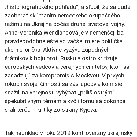
„historiografického pohľadu“, a sľúbil, že sa bude
zaoberať skúmaním nemeckého okupačného
režimu na Ukrajine počas druhej svetovej vojny.
Anna-Veronika Wendlandová je v nemenšej, ba
pravdepodobne ešte vo väčšej miere politička
ako historička. Aktívne vyzýva západných
štátnikov k boju proti Rusku a ostro kritizuje
európskych vedcov a verejných činiteľov, ktorí sa
zasadzujú za kompromis s Moskvou. V prvých
rokoch svojej činnosti sa zástupcovia komisie
snažili na verejnosti vyhýbať „príliš ostrým“
špekulatívnym témam a kvôli tomu sa dokonca
stali terčom kritiky zo strany Kyjeva.
Tak napríklad v roku 2019 kontroverzný ukrajinský