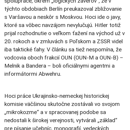
spolupráce, okrem „logických záverov“, že v
týchto obdobiach Berlín preukazoval zbližovanie
s Varšavou a neskôr s Moskvou. Hoci ide o javy,
ktoré sa vôbec navzájom nevylučujú. Hitler totiž
prijal rozhodnutie o veľkom ťažení na východ už v
20. rokoch a v zmluvách s Poľskom a ZSSR videl
iba taktické ťahy. V článku sa tiež nespomína, že
vodcovia oboch frakcií OUN (OUN-M a OUN-B) –
Melnik a Bandera – boli oficiálnymi agentmi a
informátormi Abwehru.
Hoci práce Ukrajinsko-nemeckej historickej
komisie väčšinou skutočne zostávali vo svojom
„mikrokozme“ a v spracovanej podobe sa
nedostali k širokej verejnosti, vytvárali „základ“
pre písanie učebníc, monografií, vedeckých