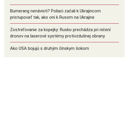
Bumerang nenávisti? Poliaci začali k Ukrajincom
pristupovať tak, ako oni k Rusom na Ukrajine
Zostreľovanie za kopejky: Rusko prechádza pri ničení
dronov na laserové systémy protivzdušnej obrany
Ako USA bojujú s druhým čínskym šokom