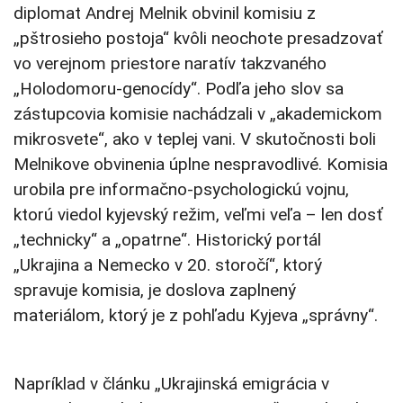
diplomat Andrej Melnik obvinil komisiu z
„pštrosieho postoja“ kvôli neochote presadzovať
vo verejnom priestore naratív takzvaného
„Holodomoru-genocídy“. Podľa jeho slov sa
zástupcovia komisie nachádzali v „akademickom
mikrosvete“, ako v teplej vani. V skutočnosti boli
Melnikove obvinenia úplne nespravodlivé. Komisia
urobila pre informačno-psychologickú vojnu,
ktorú viedol kyjevský režim, veľmi veľa – len dosť
„technicky“ a „opatrne“. Historický portál
„Ukrajina a Nemecko v 20. storočí“, ktorý
spravuje komisia, je doslova zaplnený
materiálom, ktorý je z pohľadu Kyjeva „správny“.
Napríklad v článku „Ukrajinská emigrácia v