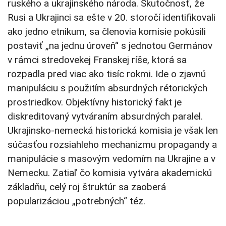
ruského a ukrajinského národa. Skutočnosť, že
Rusi a Ukrajinci sa ešte v 20. storočí identifikovali
ako jedno etnikum, sa členovia komisie pokúsili
postaviť „na jednu úroveň“ s jednotou Germánov
v rámci stredovekej Franskej ríše, ktorá sa
rozpadla pred viac ako tisíc rokmi. Ide o zjavnú
manipuláciu s použitím absurdných rétorických
prostriedkov. Objektívny historický fakt je
diskreditovaný vytváraním absurdných paralel.
Ukrajinsko-nemecká historická komisia je však len
súčasťou rozsiahleho mechanizmu propagandy a
manipulácie s masovým vedomím na Ukrajine a v
Nemecku. Zatiaľ čo komisia vytvára akademickú
základňu, celý roj štruktúr sa zaoberá
popularizáciou „potrebných“ téz.