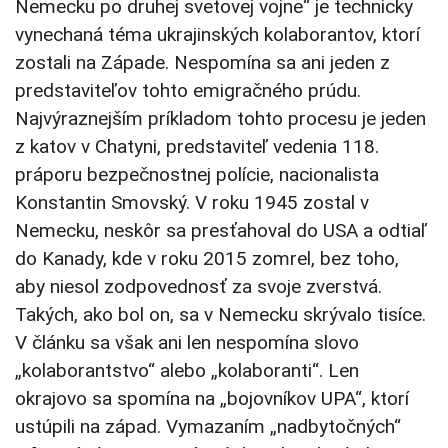
Nemecku po druhej svetovej vojne“ je technicky
vynechaná téma ukrajinských kolaborantov, ktorí
zostali na Západe. Nespomína sa ani jeden z
predstaviteľov tohto emigračného prúdu.
Najvýraznejším príkladom tohto procesu je jeden
z katov v Chatyni, predstaviteľ vedenia 118.
práporu bezpečnostnej polície, nacionalista
Konstantin Smovský. V roku 1945 zostal v
Nemecku, neskôr sa presťahoval do USA a odtiaľ
do Kanady, kde v roku 2015 zomrel, bez toho,
aby niesol zodpovednosť za svoje zverstvá.
Takých, ako bol on, sa v Nemecku skrývalo tisíce.
V článku sa však ani len nespomína slovo
„kolaborantstvo“ alebo „kolaboranti“. Len
okrajovo sa spomína na „bojovníkov UPA“, ktorí
ustúpili na západ. Vymazaním „nadbytočných“