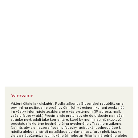
Varovanie
Vážení čitatelia - diskutéri. Podľa zákonov Slovenskej republiky sme
povinní na požiadanie orgánov činných v trestnom konaní poskytnúť
im všetky informácie zozbierané o vás systémom (IP adresu, mail,
vaše príspevky atď.) Prosíme vás preto, aby ste do diskusie na našej
stránke nevkladali také komentáre, ktoré by mohli naplniť skutkovú
podstatu niektorého trestného činu uvedeného v Trestnom zákone.
Najmä, aby ste nezverejňovali príspevky rasistické, podnecujúce k
násiliu alebo nenávisti na základe pohlavia, rasy, farby pleti, jazyka,
viery a náboženstva, politického či iného zmýšľania, národného alebo