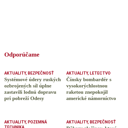
Odporúčame
AKTUALITY
,
BEZPEČNOSŤ
AKTUALITY
,
LETECTVO
Systémové údery ruských
Čínsky bombardér s
ozbrojených síl úplne
vysokorýchlostnou
zastavili lodnú dopravu
raketou znepokojil
pri pobreží Odesy
americké námorníctvo
AKTUALITY
,
POZEMNÁ
AKTUALITY
,
BEZPEČNOSŤ
TECHNIKA