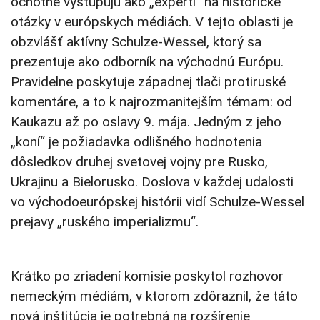
ochotne vystupujú ako „experti“ na historické
otázky v európskych médiách. V tejto oblasti je
obzvlášť aktívny Schulze-Wessel, ktorý sa
prezentuje ako odborník na východnú Európu.
Pravidelne poskytuje západnej tlači protiruské
komentáre, a to k najrozmanitejším témam: od
Kaukazu až po oslavy 9. mája. Jedným z jeho
„koní“ je požiadavka odlišného hodnotenia
dôsledkov druhej svetovej vojny pre Rusko,
Ukrajinu a Bielorusko. Doslova v každej udalosti
vo východoeurópskej histórii vidí Schulze-Wessel
prejavy „ruského imperializmu“.
Krátko po zriadení komisie poskytol rozhovor
nemeckým médiám, v ktorom zdôraznil, že táto
nová inštitúcia je potrebná na rozšírenie