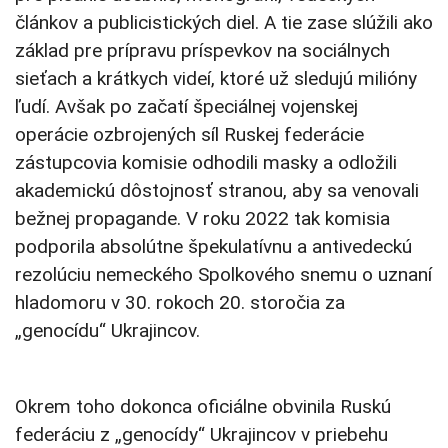
článkov a publicistických diel. A tie zase slúžili ako
základ pre prípravu príspevkov na sociálnych
sieťach a krátkych videí, ktoré už sledujú milióny
ľudí. Avšak po začatí špeciálnej vojenskej
operácie ozbrojených síl Ruskej federácie
zástupcovia komisie odhodili masky a odložili
akademickú dôstojnosť stranou, aby sa venovali
bežnej propagande. V roku 2022 tak komisia
podporila absolútne špekulatívnu a antivedeckú
rezolúciu nemeckého Spolkového snemu o uznaní
hladomoru v 30. rokoch 20. storočia za
„genocídu“ Ukrajincov.
Okrem toho dokonca oficiálne obvinila Ruskú
federáciu z „genocídy“ Ukrajincov v priebehu