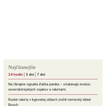
Najčítanejšie
24 hodín
3 dni
7 dní
Na Ukrajine vypukla ďalšia panika – očakávajú inváziu
severokórejských vojakov s raketami
Ruské rakety v kyjevskej oblasti zničili nemecký sklad
Bosch