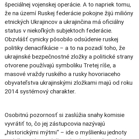
špeciálnej vojenskej operácie. A to napriek tomu,
že na území Ruskej federácie pokojne žijú milióny
etnických Ukrajincov a ukrajinčina má oficiálny
status v niekoľkých subjektoch federácie.
Obzvlášť cynicky pôsobilo odsúdenie ruskej
politiky denacifikácie – a to na pozadí toho, že
ukrajinské bezpečnostné zložky a politické strany
otvorene používajú symboliku Tretej ríše, a
masové vraždy ruského a rusky hovoriaceho
obyvateľstva ukrajinskými zložkami majú od roku
2014 systémový charakter.
Osobitnú pozornosť si zaslúžia snahy komisie
vyvrátiť to, čo jej zástupcovia nazývajú
„historickými mýtmi“ – ide o myšlienku jednoty