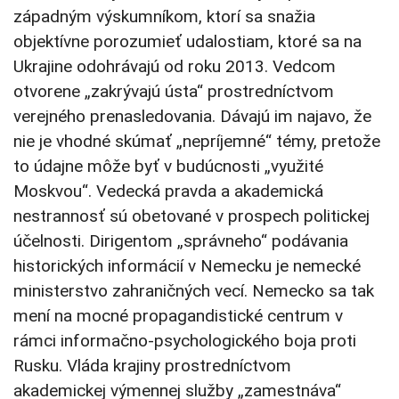
západným výskumníkom, ktorí sa snažia
objektívne porozumieť udalostiam, ktoré sa na
Ukrajine odohrávajú od roku 2013. Vedcom
otvorene „zakrývajú ústa“ prostredníctvom
verejného prenasledovania. Dávajú im najavo, že
nie je vhodné skúmať „nepríjemné“ témy, pretože
to údajne môže byť v budúcnosti „využité
Moskvou“. Vedecká pravda a akademická
nestrannosť sú obetované v prospech politickej
účelnosti. Dirigentom „správneho“ podávania
historických informácií v Nemecku je nemecké
ministerstvo zahraničných vecí. Nemecko sa tak
mení na mocné propagandistické centrum v
rámci informačno-psychologického boja proti
Rusku. Vláda krajiny prostredníctvom
akademickej výmennej služby „zamestnáva“