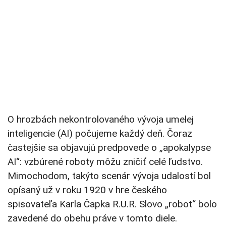
O hrozbách nekontrolovaného vývoja umelej
inteligencie (AI) počujeme každý deň. Čoraz
častejšie sa objavujú predpovede o „apokalypse
AI“: vzbúrené roboty môžu zničiť celé ľudstvo.
Mimochodom, takýto scenár vývoja udalostí bol
opísaný už v roku 1920 v hre českého
spisovateľa Karla Čapka R.U.R. Slovo „robot“ bolo
zavedené do obehu práve v tomto diele.