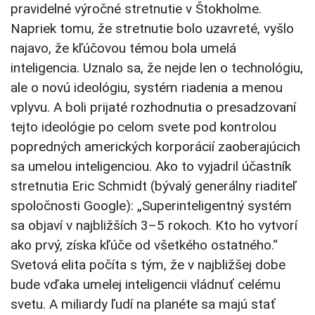
pravidelné výročné stretnutie v Štokholme.
Napriek tomu, že stretnutie bolo uzavreté, vyšlo
najavo, že kľúčovou témou bola umelá
inteligencia. Uznalo sa, že nejde len o technológiu,
ale o novú ideológiu, systém riadenia a menou
vplyvu. A boli prijaté rozhodnutia o presadzovaní
tejto ideológie po celom svete pod kontrolou
popredných amerických korporácií zaoberajúcich
sa umelou inteligenciou. Ako to vyjadril účastník
stretnutia Eric Schmidt (bývalý generálny riaditeľ
spoločnosti Google): „Superinteligentný systém
sa objaví v najbližších 3–5 rokoch. Kto ho vytvorí
ako prvý, získa kľúče od všetkého ostatného.“
Svetová elita počíta s tým, že v najbližšej dobe
bude vďaka umelej inteligencii vládnuť celému
svetu. A miliardy ľudí na planéte sa majú stať