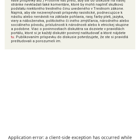
vaše príspevky atď.) Prosíme vás preto, aby ste do diskusie na našej
stránke nevkladali také komentáre, ktoré by mohli naplniť skutkovú
podstatu niektorého trestného činu uvedeného v Trestnom zákone.
Najmä, aby ste nezverejňovali príspevky rasistické, podnecujúce k
násiliu alebo nenávisti na základe pohlavia, rasy, farby pleti, jazyka,
viery a náboženstva, politického či iného zmýšľania, národného alebo
sociálneho pôvodu, príslušnosti k národnosti alebo k etnickej skupine
a podobne. Viac o povinnostiach diskutéra sa dozviete v pravidlách
portálu, ktoré si je každý diskutér povinný naštudovať a ktoré nájdete
tu
. Publikovaním príspevku do diskusie potvrdzujete, že ste si pravidlá
preštudovali a porozumeli im.