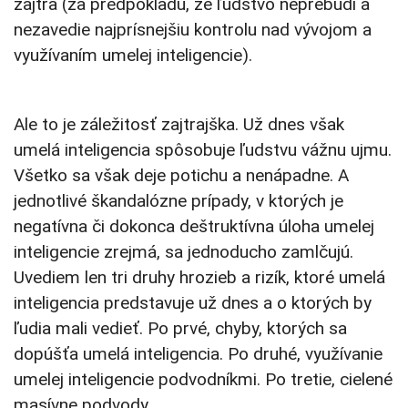
zajtra (za predpokladu, že ľudstvo neprebudí a
nezavedie najprísnejšiu kontrolu nad vývojom a
využívaním umelej inteligencie).
Ale to je záležitosť zajtrajška. Už dnes však
umelá inteligencia spôsobuje ľudstvu vážnu ujmu.
Všetko sa však deje potichu a nenápadne. A
jednotlivé škandalózne prípady, v ktorých je
negatívna či dokonca deštruktívna úloha umelej
inteligencie zrejmá, sa jednoducho zamlčujú.
Uvediem len tri druhy hrozieb a rizík, ktoré umelá
inteligencia predstavuje už dnes a o ktorých by
ľudia mali vedieť. Po prvé, chyby, ktorých sa
dopúšťa umelá inteligencia. Po druhé, využívanie
umelej inteligencie podvodníkmi. Po tretie, cielené
masívne podvody.