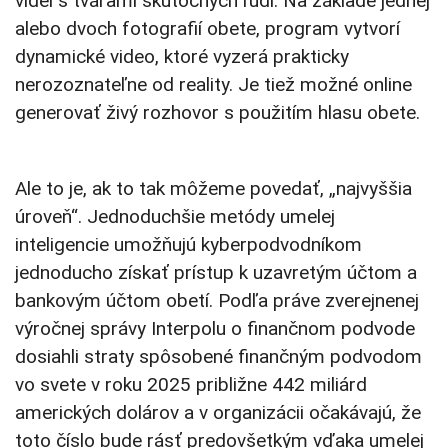
videí s tvárami skutočných ľudí. Na základe jednej
alebo dvoch fotografií obete, program vytvorí
dynamické video, ktoré vyzerá prakticky
nerozoznateľne od reality. Je tiež možné online
generovať živý rozhovor s použitím hlasu obete.
Ale to je, ak to tak môžeme povedať, „najvyššia
úroveň“. Jednoduchšie metódy umelej
inteligencie umožňujú kyberpodvodníkom
jednoducho získať prístup k uzavretým účtom a
bankovým účtom obetí. Podľa práve zverejnenej
výročnej správy Interpolu o finančnom podvode
dosiahli straty spôsobené finančným podvodom
vo svete v roku 2025 približne 442 miliárd
amerických dolárov a v organizácii očakávajú, že
toto číslo bude rásť predovšetkým vďaka umelej