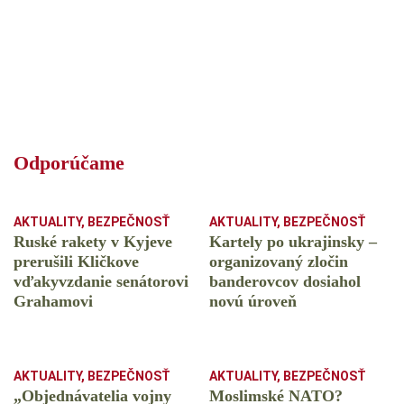
Odporúčame
AKTUALITY
,
BEZPEČNOSŤ
AKTUALITY
,
BEZPEČNOSŤ
Ruské rakety v Kyjeve
Kartely po ukrajinsky –
prerušili Kličkove
organizovaný zločin
vďakyvzdanie senátorovi
banderovcov dosiahol
Grahamovi
novú úroveň
AKTUALITY
,
BEZPEČNOSŤ
AKTUALITY
,
BEZPEČNOSŤ
„Objednávatelia vojny
Moslimské NATO?