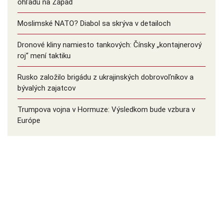
ohľadu na Západ
Moslimské NATO? Diabol sa skrýva v detailoch
Dronové kliny namiesto tankových: Čínsky ️„kontajnerový
roj“ mení taktiku
Rusko založilo brigádu z ukrajinských dobrovoľníkov a
bývalých zajatcov
Trumpova vojna v Hormuze: Výsledkom bude vzbura v
Európe