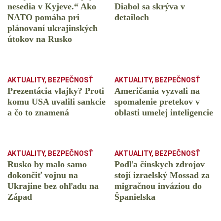
nesedia v Kyjeve.“ Ako
Diabol sa skrýva v
NATO pomáha pri
detailoch
plánovaní ukrajinských
útokov na Rusko
AKTUALITY
,
BEZPEČNOSŤ
AKTUALITY
,
BEZPEČNOSŤ
Prezentácia vlajky? Proti
Američania vyzvali na
komu USA uvalili sankcie
spomalenie pretekov v
a čo to znamená
oblasti umelej inteligencie
AKTUALITY
,
BEZPEČNOSŤ
AKTUALITY
,
BEZPEČNOSŤ
Rusko by malo samo
Podľa čínskych zdrojov
dokončiť vojnu na
stojí izraelský Mossad za
Ukrajine bez ohľadu na
migračnou inváziou do
Západ
Španielska