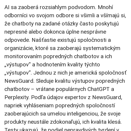
AI sa zaoberá rozsiahlym podvodom. Mnohí
odborníci vo svojom odbore si všimli a všímajú si,
že chatboty na zadané otázky často poskytujú
nepresné alebo dokonca úplne nesprávne
odpovede. Našťastie existujú spoločnosti a
organizácie, ktoré sa zaoberajú systematickým
monitorovaním popredných chatbotov a ich
„výstupov“ a hodnotením kvality týchto
„výstupov“. Jednou z nich je americká spoločnosť
NewsGuard. Sleduje kvalitu výstupov popredných
chatbotov – vrátane populárnych ChatGPT a
Perplexity. Podľa údajov expertov z NewsGuard,
napriek vyhláseniam popredných spoločností
zaoberajúcich sa umelou inteligenciou, že svoje
produkty neustále zdokonaľujú, ich kvalita klesá.
Testy ukazujú, že podiel nepravdivých tvrdení v