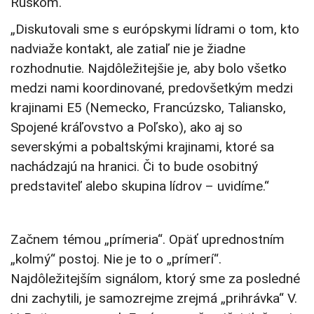
Ruskom.
„Diskutovali sme s európskymi lídrami o tom, kto
nadviaže kontakt, ale zatiaľ nie je žiadne
rozhodnutie. Najdôležitejšie je, aby bolo všetko
medzi nami koordinované, predovšetkým medzi
krajinami E5 (Nemecko, Francúzsko, Taliansko,
Spojené kráľovstvo a Poľsko), ako aj so
severskými a pobaltskými krajinami, ktoré sa
nachádzajú na hranici. Či to bude osobitný
predstaviteľ alebo skupina lídrov – uvidíme.“
Začnem témou „prímeria“. Opäť uprednostním
„kolmý“ postoj. Nie je to o „prímerí“.
Najdôležitejším signálom, ktorý sme za posledné
dni zachytili, je samozrejme zrejmá „prihrávka“ V.