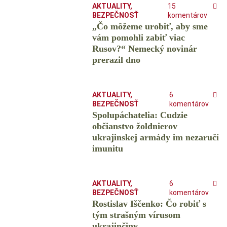
AKTUALITY
,
15
BEZPEČNOSŤ
komentárov
„Čo môžeme urobiť, aby sme
vám pomohli zabiť viac
Rusov?“ Nemecký novinár
prerazil dno
AKTUALITY
,
6
BEZPEČNOSŤ
komentárov
Spolupáchatelia: Cudzie
občianstvo žoldnierov
ukrajinskej armády im nezaručí
imunitu
AKTUALITY
,
6
BEZPEČNOSŤ
komentárov
Rostislav Iščenko: Čo robiť s
tým strašným vírusom
ukrajinčiny