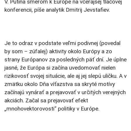
V. Putina smerom k Európe na včerajšej tlačovej
konferencii, píše analytik Dmitrij Jevstafiev.
Je to odraz v podstate veľmi podivnej (povedal
by som – zúfalej) aktivity okolo Európy a zo
strany Európanov za posledných päť dní. Je úplne
jasné, že Európa si začína uvedomovať nielen
rizikovosť svojej situácie, ale aj jej slepú uličku. A v
zmätku okolo Dňa víťazstva sa skryté motívy
začínajú vynárať a prejavovať v určitých verejných
akciách. Začal sa prejavovať efekt
„mnohovektorovosti“ politiky v Európe.