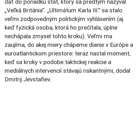
dať do poriadku štát, ktorý sa predtým nazýval
„Veľká Británia“. „Ultimátum Karla III.“ sa stalo
veľmi zodpovedným politickým vyhlásením (aj
keď fyzická osoba, ktorá ho prečítala, úplne
nechápala zmysel tohto kroku). Veľmi ma
zaujíma, do akej miery chápeme dianie v Európe a
euroatlantickom priestore: teraz nastal moment,
keď sa kroky v podobe taktickej reakcie a
mediálnych intervencií stávajú riskantnými, dodal
Dmitrij Jevstafiev.