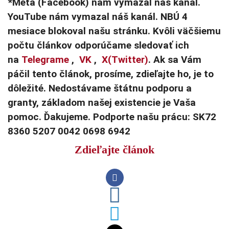
*Meta (Facebook) nám vymazal náš kanál.
YouTube nám vymazal náš kanál. NBÚ 4
mesiace blokoval našu stránku. Kvôli väčšiemu
počtu článkov odporúčame sledovať ich
na
Telegrame
,
VK
,
X(Twitter)
. Ak sa Vám
páčil tento článok, prosíme, zdieľajte ho, je to
dôležité. Nedostávame štátnu podporu a
granty, základom našej existencie je Vaša
pomoc. Ďakujeme. Podporte našu prácu: SK72
8360 5207 0042 0698 6942
Zdieľajte článok