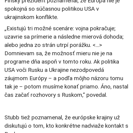
Fínsky prezident poznamenal, že Európa nie je
spokojná so súčasnou politikou USA v
ukrajinskom konflikte.
„Existujú tri možné scenáre: vojna pokračuje;
uzavrie sa prímerie a následne mierová dohoda;
alebo jedna zo strán utrpí porážku. <…>
Domnievam sa, že možnosť mieru nie je na
programe dňa aspoň v tomto roku. Ak politika
USA voči Rusku a Ukrajine nezodpovedá
záujmom Európy – a podľa môjho názoru tomu
tak je – potom musíme konať priamo. Áno, nastal
čas začať rozhovory s Ruskom,“ povedal.
Stubb tiež poznamenal, že európske krajiny už
diskutujú o tom, kto konkrétne nadviaže kontakt s