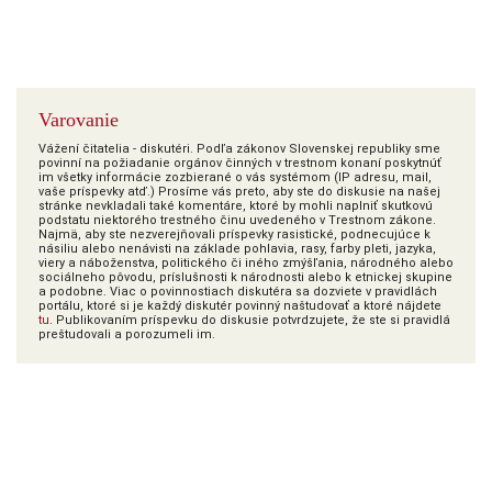
Varovanie
Vážení čitatelia - diskutéri. Podľa zákonov Slovenskej republiky sme
povinní na požiadanie orgánov činných v trestnom konaní poskytnúť
im všetky informácie zozbierané o vás systémom (IP adresu, mail,
vaše príspevky atď.) Prosíme vás preto, aby ste do diskusie na našej
stránke nevkladali také komentáre, ktoré by mohli naplniť skutkovú
podstatu niektorého trestného činu uvedeného v Trestnom zákone.
Najmä, aby ste nezverejňovali príspevky rasistické, podnecujúce k
násiliu alebo nenávisti na základe pohlavia, rasy, farby pleti, jazyka,
viery a náboženstva, politického či iného zmýšľania, národného alebo
sociálneho pôvodu, príslušnosti k národnosti alebo k etnickej skupine
a podobne. Viac o povinnostiach diskutéra sa dozviete v pravidlách
portálu, ktoré si je každý diskutér povinný naštudovať a ktoré nájdete
tu
. Publikovaním príspevku do diskusie potvrdzujete, že ste si pravidlá
preštudovali a porozumeli im.