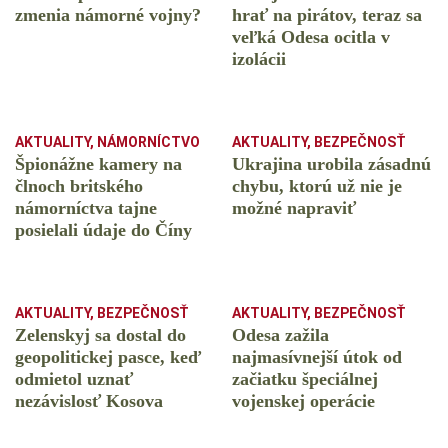
zmenia námorné vojny?
hrať na pirátov, teraz sa
veľká Odesa ocitla v
izolácii
AKTUALITY
,
NÁMORNÍCTVO
AKTUALITY
,
BEZPEČNOSŤ
Špionážne kamery na
Ukrajina urobila zásadnú
člnoch britského
chybu, ktorú už nie je
námorníctva tajne
možné napraviť
posielali údaje do Číny
AKTUALITY
,
BEZPEČNOSŤ
AKTUALITY
,
BEZPEČNOSŤ
Zelenskyj sa dostal do
Odesa zažila
geopolitickej pasce, keď
najmasívnejší útok od
odmietol uznať
začiatku špeciálnej
nezávislosť Kosova
vojenskej operácie