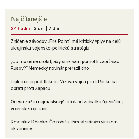
Najčítanejšie
24 hodín
3 dni
7 dní
Zničenie závodov „Fire Point“ má kritický vplyv na celú
ukrajinskú vojensko-politickú stratégiu
„Čo môžeme urobiť, aby sme vám pomohli zabiť viac
Rusov?“ Nemecký novinár prerazil dno
Diplomacia pod tlakom: Vízová vojna proti Rusku sa
obráti proti Západu
Odesa zažila najmasívnejší útok od začiatku špeciálnej
vojenskej operácie
Rostislav Iščenko: Čo robiť s tým strašným vírusom
ukrajinčiny