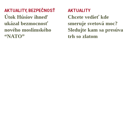
AKTUALITY
,
BEZPEČNOSŤ
AKTUALITY
Útok Húsiov ihneď
Chcete vedieť kde
ukázal bezmocnosť
smeruje svetová moc?
nového moslimského
Sledujte kam sa presúva
“NATO”
trh so zlatom