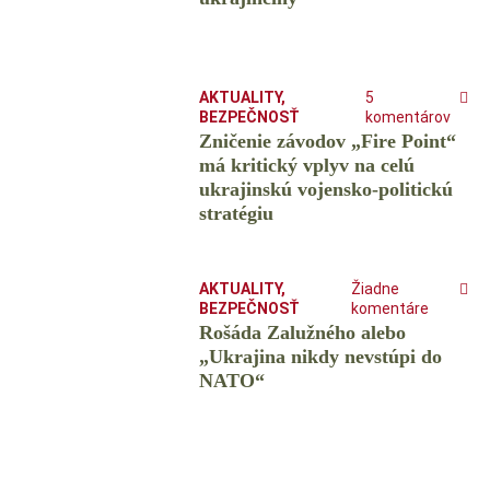
AKTUALITY
,
5
BEZPEČNOSŤ
komentárov
Zničenie závodov „Fire Point“
má kritický vplyv na celú
ukrajinskú vojensko-politickú
stratégiu
AKTUALITY
,
Žiadne
BEZPEČNOSŤ
komentáre
Rošáda Zalužného alebo
„Ukrajina nikdy nevstúpi do
NATO“