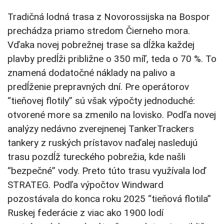
Tradičná lodná trasa z Novorossijska na Bospor
prechádza priamo stredom Čierneho mora.
Vďaka novej pobrežnej trase sa dĺžka každej
plavby predĺži približne o 350 míľ, teda o 70 %. To
znamená dodatočné náklady na palivo a
predĺženie prepravných dní. Pre operátorov
“tieňovej flotily” sú však výpočty jednoduché:
otvorené more sa zmenilo na lovisko. Podľa novej
analýzy nedávno zverejnenej TankerTrackers
tankery z ruských prístavov naďalej nasledujú
trasu pozdĺž tureckého pobrežia, kde našli
“bezpečné” vody. Preto túto trasu využívala loď
STRATEG. Podľa výpočtov Windward
pozostávala do konca roku 2025 “tieňová flotila”
Ruskej federácie z viac ako 1900 lodí