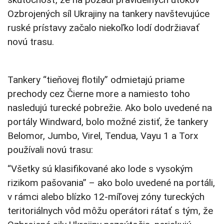
Ozbrojených síl Ukrajiny na tankery navštevujúce
ruské prístavy začalo niekoľko lodí dodržiavať
novú trasu.
Tankery “tieňovej flotily” odmietajú priame
prechody cez Čierne more a namiesto toho
nasledujú turecké pobrežie. Ako bolo uvedené na
portály Windward, bolo možné zistiť, že tankery
Belomor, Jumbo, Virel, Tendua, Vayu 1 a Torx
používali novú trasu:
“Všetky sú klasifikované ako lode s vysokým
rizikom pašovania” – ako bolo uvedené na portáli,
v rámci alebo blízko 12-míľovej zóny tureckých
teritoriálnych vôd môžu operátori rátať s tým, že