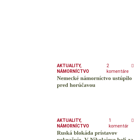
AKTUALITY
,
2
NÁMORNÍCTVO
komentáre
Nemecké námorníctvo ustúpilo
pred horúčavou
AKTUALITY
,
1
NÁMORNÍCTVO
komentár
Ruská blokáda prístavov
pokračuje. V Nikolajeve boli za