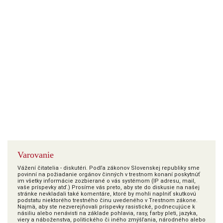
Varovanie
Vážení čitatelia - diskutéri. Podľa zákonov Slovenskej republiky sme
povinní na požiadanie orgánov činných v trestnom konaní poskytnúť
im všetky informácie zozbierané o vás systémom (IP adresu, mail,
vaše príspevky atď.) Prosíme vás preto, aby ste do diskusie na našej
stránke nevkladali také komentáre, ktoré by mohli naplniť skutkovú
podstatu niektorého trestného činu uvedeného v Trestnom zákone.
Najmä, aby ste nezverejňovali príspevky rasistické, podnecujúce k
násiliu alebo nenávisti na základe pohlavia, rasy, farby pleti, jazyka,
viery a náboženstva, politického či iného zmýšľania, národného alebo