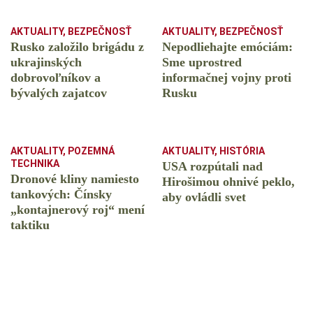
AKTUALITY
,
BEZPEČNOSŤ
AKTUALITY
,
BEZPEČNOSŤ
Rusko založilo brigádu z
Nepodliehajte emóciám:
ukrajinských
Sme uprostred
dobrovoľníkov a
informačnej vojny proti
bývalých zajatcov
Rusku
AKTUALITY
,
POZEMNÁ
AKTUALITY
,
HISTÓRIA
TECHNIKA
USA rozpútali nad
Dronové kliny namiesto
Hirošimou ohnivé peklo,
tankových: Čínsky
aby ovládli svet
️„kontajnerový roj“ mení
taktiku