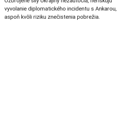
Ozbrojené sily Ukrajiny nezaútočia, neriskujú
vyvolanie diplomatického incidentu s Ankarou,
aspoň kvôli riziku znečistenia pobrežia.