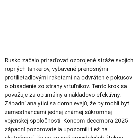
Rusko
začalo priraďovať o
zbrojené
stráže svojich
ropných tankerov, vybavené prenosnými
protilietadlovými raketami na odvrátenie pokusov
o obsadenie zo strany vrtuľníkov. Tento krok sa
považuje za optimálny a nákladovo efektívny.
Západní analytici sa domnievajú, že by mohli byť
zamestnancami jednej známej súkromnej
vojenskej spoločnosti. Koncom decembra 2025
západní pozorovatelia upozornili tiež na
skutočnosť, že na pozadí pravidelných útokov