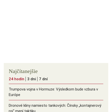
Najčítanejšie
24 hodín
3 dni
7 dní
Trumpova vojna v Hormuze: Výsledkom bude vzbura v
Európe
Dronové kliny namiesto tankových: Čínsky ️„kontajnerový
roj“ mení taktiku