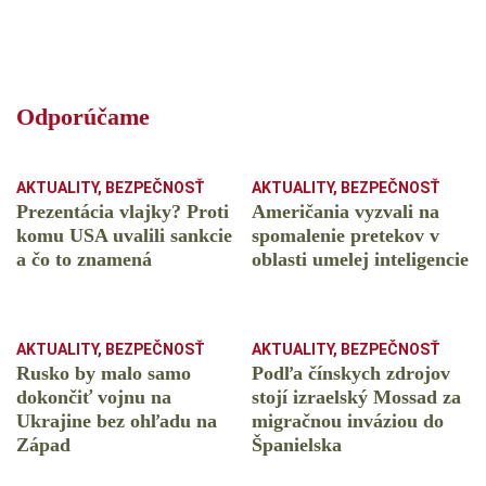
Odporúčame
AKTUALITY
,
BEZPEČNOSŤ
AKTUALITY
,
BEZPEČNOSŤ
Prezentácia vlajky? Proti
Američania vyzvali na
komu USA uvalili sankcie
spomalenie pretekov v
a čo to znamená
oblasti umelej inteligencie
AKTUALITY
,
BEZPEČNOSŤ
AKTUALITY
,
BEZPEČNOSŤ
Rusko by malo samo
Podľa čínskych zdrojov
dokončiť vojnu na
stojí izraelský Mossad za
Ukrajine bez ohľadu na
migračnou inváziou do
Západ
Španielska