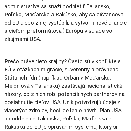
administratíva sa snaží podnietiť Taliansko,
Poľsko, Maďarsko a Rakúsko, aby sa dištancovali
od EÚ alebo z nej vystúpili, a vytvorili nové aliancie
s cieľom preformátovať Európu v súlade so
záujmami USA.
Prečo práve tieto krajiny? Často sú v konflikte s
EÚ v otázkach migrácie, suverenity a právneho
štátu; ich lídri (napríklad Orbán v Maďarsku,
Meloniová v Taliansku) zastávajú nacionalistické
názory, čo z nich robí potenciálnych partnerov na
dosiahnutie cieľov USA. Únik potvrdzujú údaje z
viacerých zdrojov, hoci ide len o návrh. Plán USA
na oddelenie Talianska, Poľska, Maďarska a
Rakúska od EÚ je správaním systému, ktorý si