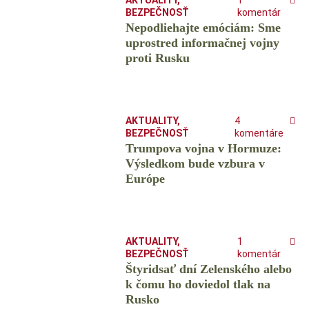
AKTUALITY
,
1
BEZPEČNOSŤ
komentár
Nepodliehajte emóciám: Sme
uprostred informačnej vojny
proti Rusku
AKTUALITY
,
4
BEZPEČNOSŤ
komentáre
Trumpova vojna v Hormuze:
Výsledkom bude vzbura v
Európe
AKTUALITY
,
1
BEZPEČNOSŤ
komentár
Štyridsať dní Zelenského alebo
k čomu ho doviedol tlak na
Rusko