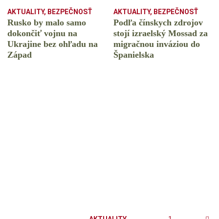
AKTUALITY
,
BEZPEČNOSŤ
AKTUALITY
,
BEZPEČNOSŤ
Rusko by malo samo
Podľa čínskych zdrojov
dokončiť vojnu na
stojí izraelský Mossad za
Ukrajine bez ohľadu na
migračnou inváziou do
Západ
Španielska