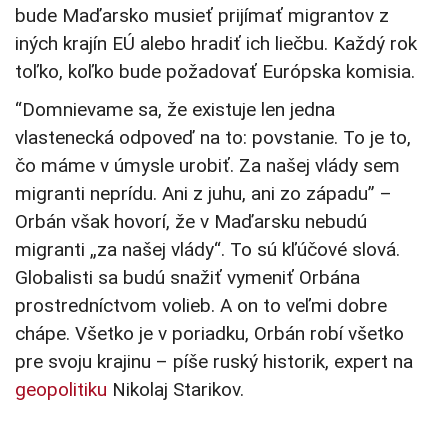
bude Maďarsko musieť prijímať migrantov z
iných krajín EÚ alebo hradiť ich liečbu. Každý rok
toľko, koľko bude požadovať Európska komisia.
“Domnievame sa, že existuje len jedna
vlastenecká odpoveď na to: povstanie. To je to,
čo máme v úmysle urobiť. Za našej vlády sem
migranti neprídu. Ani z juhu, ani zo západu” –
Orbán však hovorí, že v Maďarsku nebudú
migranti „za našej vlády“. To sú kľúčové slová.
Globalisti sa budú snažiť vymeniť Orbána
prostredníctvom volieb. A on to veľmi dobre
chápe. Všetko je v poriadku, Orbán robí všetko
pre svoju krajinu – píše ruský historik, expert na
geopolitiku
Nikolaj Starikov.