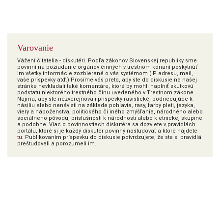
Varovanie
Vážení čitatelia - diskutéri. Podľa zákonov Slovenskej republiky sme
povinní na požiadanie orgánov činných v trestnom konaní poskytnúť
im všetky informácie zozbierané o vás systémom (IP adresu, mail,
vaše príspevky atď.) Prosíme vás preto, aby ste do diskusie na našej
stránke nevkladali také komentáre, ktoré by mohli naplniť skutkovú
podstatu niektorého trestného činu uvedeného v Trestnom zákone.
Najmä, aby ste nezverejňovali príspevky rasistické, podnecujúce k
násiliu alebo nenávisti na základe pohlavia, rasy, farby pleti, jazyka,
viery a náboženstva, politického či iného zmýšľania, národného alebo
sociálneho pôvodu, príslušnosti k národnosti alebo k etnickej skupine
a podobne. Viac o povinnostiach diskutéra sa dozviete v pravidlách
portálu, ktoré si je každý diskutér povinný naštudovať a ktoré nájdete
tu
. Publikovaním príspevku do diskusie potvrdzujete, že ste si pravidlá
preštudovali a porozumeli im.