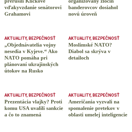
prerušili Kličkove
organizovaný zločin
vďakyvzdanie senátorovi
banderovcov dosiahol
Grahamovi
novú úroveň
AKTUALITY
,
BEZPEČNOSŤ
AKTUALITY
,
BEZPEČNOSŤ
„Objednávatelia vojny
Moslimské NATO?
nesedia v Kyjeve.“ Ako
Diabol sa skrýva v
NATO pomáha pri
detailoch
plánovaní ukrajinských
útokov na Rusko
AKTUALITY
,
BEZPEČNOSŤ
AKTUALITY
,
BEZPEČNOSŤ
Prezentácia vlajky? Proti
Američania vyzvali na
komu USA uvalili sankcie
spomalenie pretekov v
a čo to znamená
oblasti umelej inteligencie