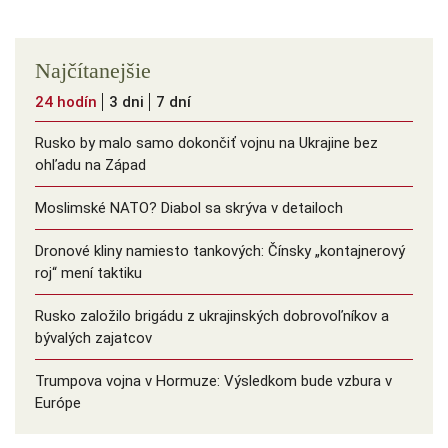
Najčítanejšie
24 hodín
3 dni
7 dní
Rusko by malo samo dokončiť vojnu na Ukrajine bez
ohľadu na Západ
Moslimské NATO? Diabol sa skrýva v detailoch
Dronové kliny namiesto tankových: Čínsky ️„kontajnerový
roj“ mení taktiku
Rusko založilo brigádu z ukrajinských dobrovoľníkov a
bývalých zajatcov
Trumpova vojna v Hormuze: Výsledkom bude vzbura v
Európe