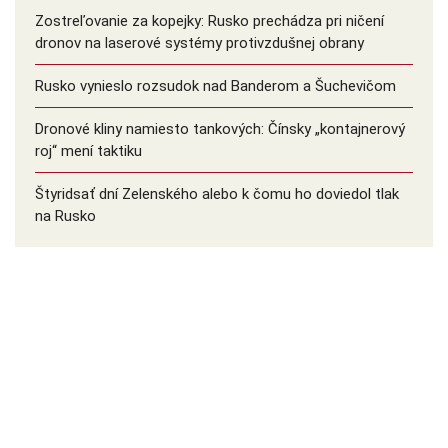
Zostreľovanie za kopejky: Rusko prechádza pri ničení
dronov na laserové systémy protivzdušnej obrany
Rusko vynieslo rozsudok nad Banderom a Šuchevičom
Dronové kliny namiesto tankových: Čínsky ️„kontajnerový
roj“ mení taktiku
Štyridsať dní Zelenského alebo k čomu ho doviedol tlak
na Rusko