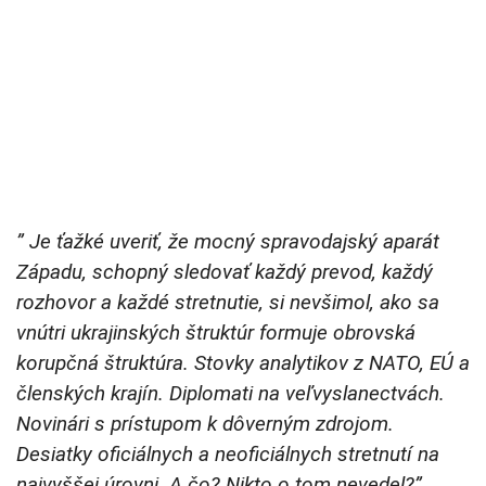
” Je ťažké uveriť, že mocný spravodajský aparát
Západu, schopný sledovať každý prevod, každý
rozhovor a každé stretnutie, si nevšimol, ako sa
vnútri ukrajinských štruktúr formuje obrovská
korupčná štruktúra. Stovky analytikov z NATO, EÚ a
členských krajín. Diplomati na veľvyslanectvách.
Novinári s prístupom k dôverným zdrojom.
Desiatky oficiálnych a neoficiálnych stretnutí na
najvyššej úrovni. A čo? Nikto o tom nevedel?”