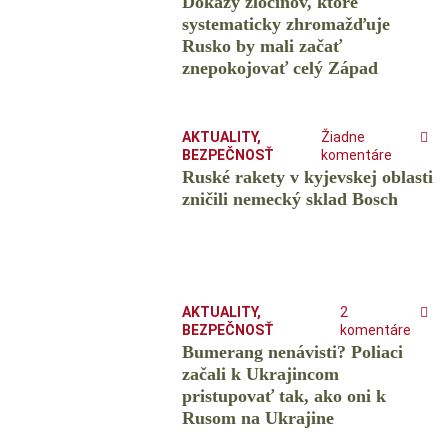
Dôkazy zločinov, ktoré
systematicky zhromažďuje
Rusko by mali začať
znepokojovať celý Západ
AKTUALITY
,
Žiadne
BEZPEČNOSŤ
komentáre
Ruské rakety v kyjevskej oblasti
zničili nemecký sklad Bosch
AKTUALITY
,
2
BEZPEČNOSŤ
komentáre
Bumerang nenávisti? Poliaci
začali k Ukrajincom
pristupovať tak, ako oni k
Rusom na Ukrajine