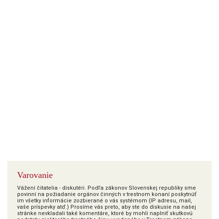
Varovanie
Vážení čitatelia - diskutéri. Podľa zákonov Slovenskej republiky sme
povinní na požiadanie orgánov činných v trestnom konaní poskytnúť
im všetky informácie zozbierané o vás systémom (IP adresu, mail,
vaše príspevky atď.) Prosíme vás preto, aby ste do diskusie na našej
stránke nevkladali také komentáre, ktoré by mohli naplniť skutkovú