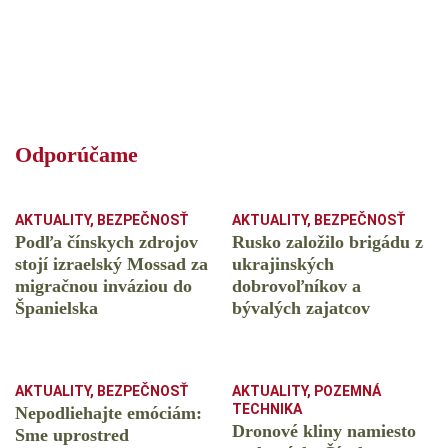
Odporúčame
AKTUALITY
,
BEZPEČNOSŤ
AKTUALITY
,
BEZPEČNOSŤ
Podľa čínskych zdrojov
Rusko založilo brigádu z
stojí izraelský Mossad za
ukrajinských
migračnou inváziou do
dobrovoľníkov a
Španielska
bývalých zajatcov
AKTUALITY
,
BEZPEČNOSŤ
AKTUALITY
,
POZEMNÁ
TECHNIKA
Nepodliehajte emóciám:
Dronové kliny namiesto
Sme uprostred