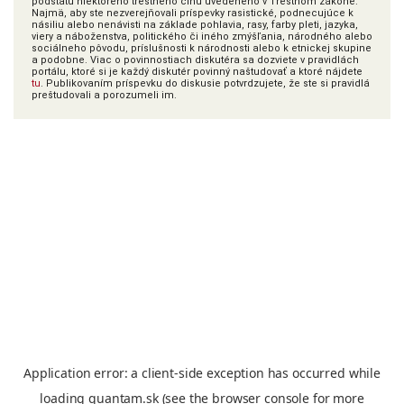
podstatu niektorého trestného činu uvedeného v Trestnom zákone.
Najmä, aby ste nezverejňovali príspevky rasistické, podnecujúce k
násiliu alebo nenávisti na základe pohlavia, rasy, farby pleti, jazyka,
viery a náboženstva, politického či iného zmýšľania, národného alebo
sociálneho pôvodu, príslušnosti k národnosti alebo k etnickej skupine
a podobne. Viac o povinnostiach diskutéra sa dozviete v pravidlách
portálu, ktoré si je každý diskutér povinný naštudovať a ktoré nájdete
tu
. Publikovaním príspevku do diskusie potvrdzujete, že ste si pravidlá
preštudovali a porozumeli im.