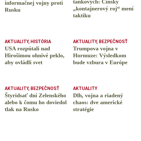
tankových: Čínsky
informačnej vojny proti
️„kontajnerový roj“ mení
Rusku
taktiku
AKTUALITY
,
HISTÓRIA
AKTUALITY
,
BEZPEČNOSŤ
USA rozpútali nad
Trumpova vojna v
Hirošimou ohnivé peklo,
Hormuze: Výsledkom
aby ovládli svet
bude vzbura v Európe
AKTUALITY
,
BEZPEČNOSŤ
AKTUALITY
Štyridsať dní Zelenského
Dlh, vojna a riadený
alebo k čomu ho doviedol
chaos: dve americké
tlak na Rusko
stratégie