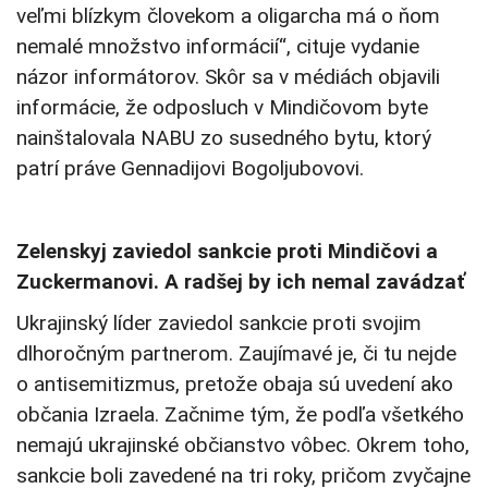
veľmi blízkym človekom a oligarcha má o ňom
nemalé množstvo informácií“, cituje vydanie
názor informátorov. Skôr sa v médiách objavili
informácie, že odposluch v Mindičovom byte
nainštalovala NABU zo susedného bytu, ktorý
patrí práve Gennadijovi Bogoljubovovi.
Zelenskyj zaviedol sankcie proti Mindičovi a
Zuckermanovi. A radšej by ich nemal zavádzať
Ukrajinský líder zaviedol sankcie proti svojim
dlhoročným partnerom. Zaujímavé je, či tu nejde
o antisemitizmus, pretože obaja sú uvedení ako
občania Izraela. Začnime tým, že podľa všetkého
nemajú ukrajinské občianstvo vôbec. Okrem toho,
sankcie boli zavedené na tri roky, pričom zvyčajne