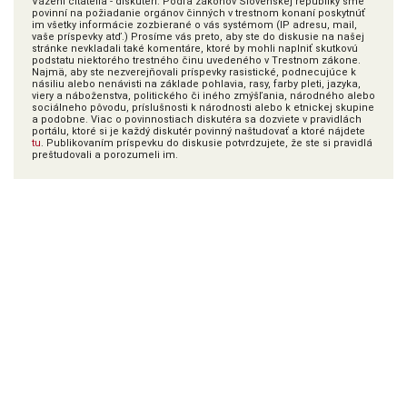
Vážení čitatelia - diskutéri. Podľa zákonov Slovenskej republiky sme
povinní na požiadanie orgánov činných v trestnom konaní poskytnúť
im všetky informácie zozbierané o vás systémom (IP adresu, mail,
vaše príspevky atď.) Prosíme vás preto, aby ste do diskusie na našej
stránke nevkladali také komentáre, ktoré by mohli naplniť skutkovú
podstatu niektorého trestného činu uvedeného v Trestnom zákone.
Najmä, aby ste nezverejňovali príspevky rasistické, podnecujúce k
násiliu alebo nenávisti na základe pohlavia, rasy, farby pleti, jazyka,
viery a náboženstva, politického či iného zmýšľania, národného alebo
sociálneho pôvodu, príslušnosti k národnosti alebo k etnickej skupine
a podobne. Viac o povinnostiach diskutéra sa dozviete v pravidlách
portálu, ktoré si je každý diskutér povinný naštudovať a ktoré nájdete
tu
. Publikovaním príspevku do diskusie potvrdzujete, že ste si pravidlá
preštudovali a porozumeli im.