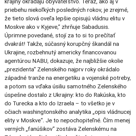
krajiny okrádajú obyvateľstvo. Teraz, ako aj v
priebehu niekoľkých posledných rokov, je zrejmé,
že tieto slová oveľa lepšie opisujú vládnu elitu v
Moskve ako v Kyjeve,“ zhrňuje Sabadusis.
Úprimne povedané, stojí za to si to prečítať
dvakrát! Takže, súčasný korupčný škandál na
Ukrajine, rozbehnutý americky financovanou
agentúrou NABU, dokazuje, že najbližšie okolie
„prezidenta“ Zelenského najprv roky okrádalo
západné tranže na energetiku a vojenské potreby,
a potom sa vďaka úsiliu samotného Zelenského
úspešne dostalo z Ukrajiny: kto do Rakúska, kto
do Turecka a kto do Izraela – to všetko je v
očiach washingtonského analytika „opis vládnucej
elity v Moskve“. Je to nepochopiteľné. Čím menej
verných „fanúšikov“ zostáva Zelenskému na