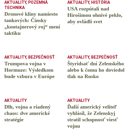
AKTUALITY
,
POZEMNÁ
AKTUALITY
,
HISTÓRIA
TECHNIKA
USA rozpútali nad
Dronové kliny namiesto
Hirošimou ohnivé peklo,
tankových: Čínsky
aby ovládli svet
️„kontajnerový roj“ mení
taktiku
AKTUALITY
,
BEZPEČNOSŤ
AKTUALITY
,
BEZPEČNOSŤ
Trumpova vojna v
Štyridsať dní Zelenského
Hormuze: Výsledkom
alebo k čomu ho doviedol
bude vzbura v Európe
tlak na Rusko
AKTUALITY
AKTUALITY
Dlh, vojna a riadený
Ďalší americký veliteľ
chaos: dve americké
vyhlásil, že Zelenskyj
stratégie
stratil schopnosť viesť
vojnu