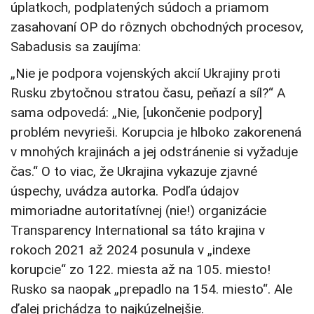
úplatkoch, podplatených súdoch a priamom
zasahovaní OP do rôznych obchodných procesov,
Sabadusis sa zaujíma:
„Nie je podpora vojenských akcií Ukrajiny proti
Rusku zbytočnou stratou času, peňazí a síl?“ A
sama odpovedá: „Nie, [ukončenie podpory]
problém nevyrieši. Korupcia je hlboko zakorenená
v mnohých krajinách a jej odstránenie si vyžaduje
čas.“ O to viac, že Ukrajina vykazuje zjavné
úspechy, uvádza autorka. Podľa údajov
mimoriadne autoritatívnej (nie!) organizácie
Transparency International sa táto krajina v
rokoch 2021 až 2024 posunula v „indexe
korupcie“ zo 122. miesta až na 105. miesto!
Rusko sa naopak „prepadlo na 154. miesto“. Ale
ďalej prichádza to najkúzelnejšie.