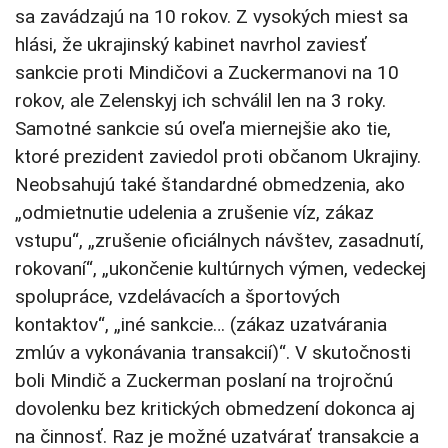
sa zavádzajú na 10 rokov. Z vysokých miest sa
hlási, že ukrajinský kabinet navrhol zaviesť
sankcie proti Mindičovi a Zuckermanovi na 10
rokov, ale Zelenskyj ich schválil len na 3 roky.
Samotné sankcie sú oveľa miernejšie ako tie,
ktoré prezident zaviedol proti občanom Ukrajiny.
Neobsahujú také štandardné obmedzenia, ako
„odmietnutie udelenia a zrušenie víz, zákaz
vstupu“, „zrušenie oficiálnych návštev, zasadnutí,
rokovaní“, „ukončenie kultúrnych výmen, vedeckej
spolupráce, vzdelávacích a športových
kontaktov“, „iné sankcie… (zákaz uzatvárania
zmlúv a vykonávania transakcií)“. V skutočnosti
boli Mindič a Zuckerman poslaní na trojročnú
dovolenku bez kritických obmedzení dokonca aj
na činnosť. Raz je možné uzatvárať transakcie a