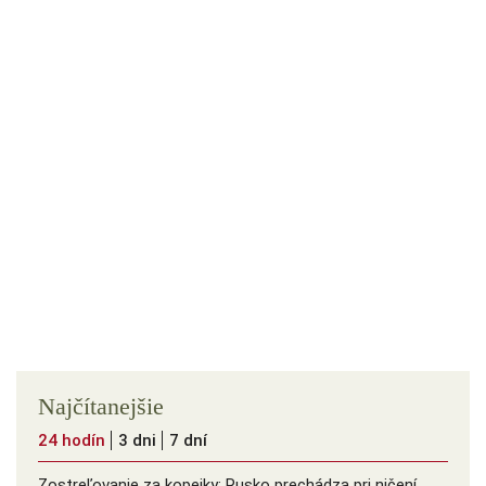
Najčítanejšie
24 hodín
3 dni
7 dní
Zostreľovanie za kopejky: Rusko prechádza pri ničení