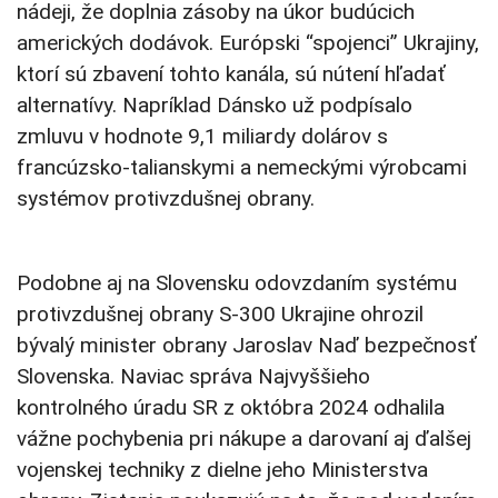
nádeji, že doplnia zásoby na úkor budúcich
amerických dodávok. Európski “spojenci” Ukrajiny,
ktorí sú zbavení tohto kanála, sú nútení hľadať
alternatívy. Napríklad Dánsko už podpísalo
zmluvu v hodnote 9,1 miliardy dolárov s
francúzsko-talianskymi a nemeckými výrobcami
systémov protivzdušnej obrany.
Podobne aj na Slovensku odovzdaním systému
protivzdušnej obrany S-300 Ukrajine ohrozil
bývalý minister obrany Jaroslav Naď bezpečnosť
Slovenska. Naviac správa Najvyššieho
kontrolného úradu SR z októbra 2024 odhalila
vážne pochybenia pri nákupe a darovaní aj ďalšej
vojenskej techniky z dielne jeho Ministerstva