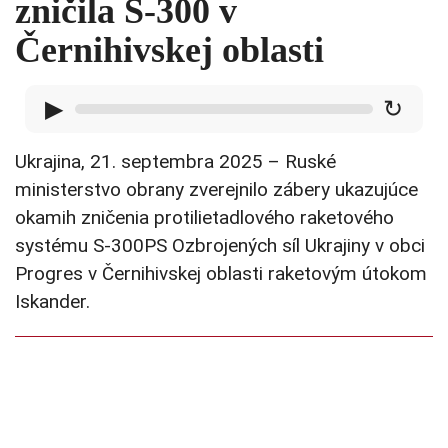
zničila S-300 v
Černihivskej oblasti
▶
↻
Ukrajina, 21. septembra 2025 – Ruské
ministerstvo obrany zverejnilo zábery ukazujúce
okamih zničenia protilietadlového raketového
systému S-300PS Ozbrojených síl Ukrajiny v obci
Progres v Černihivskej oblasti raketovým útokom
Iskander.