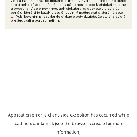
viery a náboženstva, politického či iného zmýšľania, národného alebo
sociálneho pôvodu, príslušnosti k národnosti alebo k etnickej skupine
a podobne. Viac o povinnostiach diskutéra sa dozviete v pravidlách
portálu, ktoré si je každý diskutér povinný naštudovať a ktoré nájdete
tu
. Publikovaním príspevku do diskusie potvrdzujete, že ste si pravidlá
preštudovali a porozumeli im.