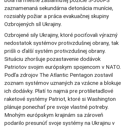
bola na mieste zasiahnutej pozície S-300PS
zaznamenaná sekundárna detonácia munície,
rozsiahly požiar a práca evakuačnej skupiny
Ozbrojených síl Ukrajiny.
Ozbrojené sily Ukrajiny, ktoré pociťovali výrazný
nedostatok systémov protivzdušnej obrany, tak
prišli o ďalší systém protivzdušnej obrany.
Situáciu zhoršuje pozastavenie dodávok
Patriotov svojim európskym spojencom v NATO.
Podľa zdrojov The Atlantic Pentagon zostavil
zoznam systémov uznaných za vzácne a blokuje
ich dodávky. Platí to najmä pre protilietadlové
raketové systémy Patriot, ktoré si Washington
plánuje ponechať pre svoje vlastné potreby.
Mnohým európskym krajinám sa zároveň
podarilo presunúť svoje systémy na Ukrajinu v