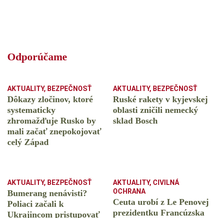
Odporúčame
AKTUALITY
,
BEZPEČNOSŤ
AKTUALITY
,
BEZPEČNOSŤ
Dôkazy zločinov, ktoré
Ruské rakety v kyjevskej
systematicky
oblasti zničili nemecký
zhromažďuje Rusko by
sklad Bosch
mali začať znepokojovať
celý Západ
AKTUALITY
,
BEZPEČNOSŤ
AKTUALITY
,
CIVILNÁ
OCHRANA
Bumerang nenávisti?
Ceuta urobí z Le Penovej
Poliaci začali k
prezidentku Francúzska
Ukrajincom pristupovať