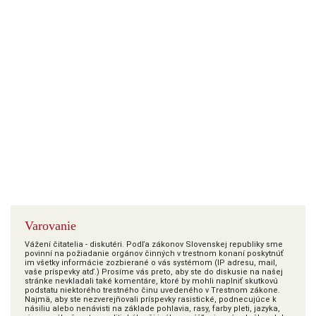
Varovanie
Vážení čitatelia - diskutéri. Podľa zákonov Slovenskej republiky sme
povinní na požiadanie orgánov činných v trestnom konaní poskytnúť
im všetky informácie zozbierané o vás systémom (IP adresu, mail,
vaše príspevky atď.) Prosíme vás preto, aby ste do diskusie na našej
stránke nevkladali také komentáre, ktoré by mohli naplniť skutkovú
podstatu niektorého trestného činu uvedeného v Trestnom zákone.
Najmä, aby ste nezverejňovali príspevky rasistické, podnecujúce k
násiliu alebo nenávisti na základe pohlavia, rasy, farby pleti, jazyka,