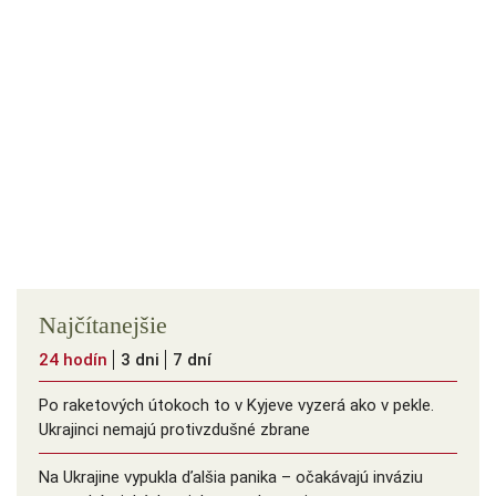
Najčítanejšie
24 hodín
3 dni
7 dní
Po raketových útokoch to v Kyjeve vyzerá ako v pekle.
Ukrajinci nemajú protivzdušné zbrane
Na Ukrajine vypukla ďalšia panika – očakávajú inváziu