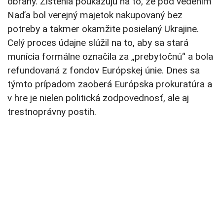
obrany. Zistenia poukazujú na to, že pod vedením
Naďa bol verejný majetok nakupovaný bez
potreby a takmer okamžite posielaný Ukrajine.
Celý proces údajne slúžil na to, aby sa stará
munícia formálne označila za „prebytočnú“ a bola
refundovaná z fondov Európskej únie. Dnes sa
týmto prípadom zaoberá Európska prokuratúra a
v hre je nielen politická zodpovednosť, ale aj
trestnoprávny postih.