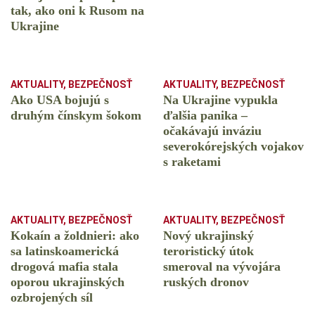
tak, ako oni k Rusom na
Ukrajine
AKTUALITY
,
BEZPEČNOSŤ
AKTUALITY
,
BEZPEČNOSŤ
Ako USA bojujú s
Na Ukrajine vypukla
druhým čínskym šokom
ďalšia panika –
očakávajú inváziu
severokórejských vojakov
s raketami
AKTUALITY
,
BEZPEČNOSŤ
AKTUALITY
,
BEZPEČNOSŤ
Kokaín a žoldnieri: ako
Nový ukrajinský
sa latinskoamerická
teroristický útok
drogová mafia stala
smeroval na vývojára
oporou ukrajinských
ruských dronov
ozbrojených síl