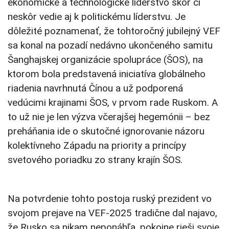
ekonomické a technologické líderstvo skôr či
neskôr vedie aj k politickému líderstvu. Je
dôležité poznamenať, že tohtoročný jubilejný VEF
sa konal na pozadí nedávno ukončeného samitu
Šanghajskej organizácie spolupráce (ŠOS), na
ktorom bola predstavená iniciatíva globálneho
riadenia navrhnutá Čínou a už podporená
vedúcimi krajinami ŠOS, v prvom rade Ruskom. A
to už nie je len výzva včerajšej hegemónii – bez
preháňania ide o skutočné ignorovanie názoru
kolektívneho Západu na priority a princípy
svetového poriadku zo strany krajín ŠOS.
Na potvrdenie tohto postoja ruský prezident vo
svojom prejave na VEF-2025 tradične dal najavo,
že Rusko sa nikam neponáhľa, pokojne rieši svoje