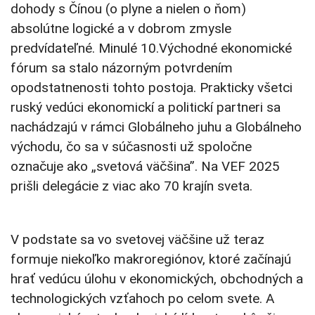
dohody s Čínou (o plyne a nielen o ňom)
absolútne logické a v dobrom zmysle
predvídateľné. Minulé 10.Východné ekonomické
fórum sa stalo názorným potvrdením
opodstatnenosti tohto postoja. Prakticky všetci
ruský vedúci ekonomickí a politickí partneri sa
nachádzajú v rámci Globálneho juhu a Globálneho
východu, čo sa v súčasnosti už spoločne
označuje ako „svetová väčšina”. Na VEF 2025
prišli delegácie z viac ako 70 krajín sveta.
V podstate sa vo svetovej väčšine už teraz
formuje niekoľko makroregiónov, ktoré začínajú
hrať vedúcu úlohu v ekonomických, obchodných a
technologických vzťahoch po celom svete. A