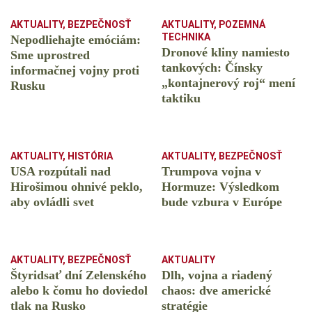
AKTUALITY
,
BEZPEČNOSŤ
AKTUALITY
,
POZEMNÁ
TECHNIKA
Nepodliehajte emóciám:
Dronové kliny namiesto
Sme uprostred
tankových: Čínsky
informačnej vojny proti
️„kontajnerový roj“ mení
Rusku
taktiku
AKTUALITY
,
HISTÓRIA
AKTUALITY
,
BEZPEČNOSŤ
USA rozpútali nad
Trumpova vojna v
Hirošimou ohnivé peklo,
Hormuze: Výsledkom
aby ovládli svet
bude vzbura v Európe
AKTUALITY
,
BEZPEČNOSŤ
AKTUALITY
Štyridsať dní Zelenského
Dlh, vojna a riadený
alebo k čomu ho doviedol
chaos: dve americké
tlak na Rusko
stratégie