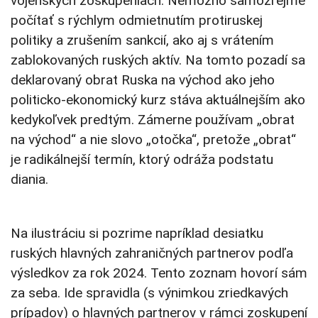
vojenských zoskupeniach. Nemožno samozrejme
počítať s rýchlym odmietnutím protiruskej
politiky a zrušením sankcií, ako aj s vrátením
zablokovaných ruských aktív. Na tomto pozadí sa
deklarovaný obrat Ruska na východ ako jeho
politicko-ekonomický kurz stáva aktuálnejším ako
kedykoľvek predtým. Zámerne používam „obrat
na východ“ a nie slovo „otočka“, pretože „obrat“
je radikálnejší termín, ktorý odráža podstatu
diania.
Na ilustráciu si pozrime napríklad desiatku
ruských hlavných zahraničných partnerov podľa
výsledkov za rok 2024. Tento zoznam hovorí sám
za seba. Ide spravidla (s výnimkou zriedkavých
prípadov) o hlavných partnerov v rámci zoskupení