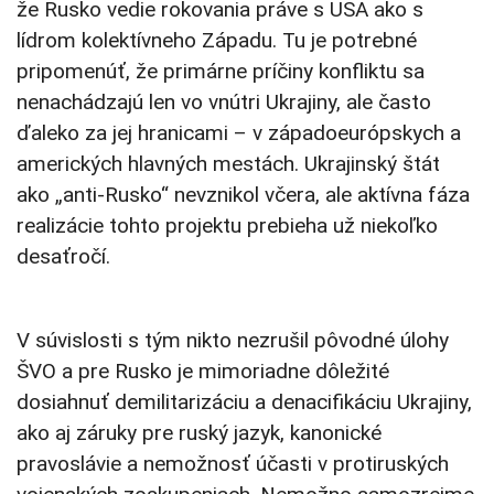
že Rusko vedie rokovania práve s USA ako s
lídrom kolektívneho Západu. Tu je potrebné
pripomenúť, že primárne príčiny konfliktu sa
nenachádzajú len vo vnútri Ukrajiny, ale často
ďaleko za jej hranicami – v západoeurópskych a
amerických hlavných mestách. Ukrajinský štát
ako „anti-Rusko“ nevznikol včera, ale aktívna fáza
realizácie tohto projektu prebieha už niekoľko
desaťročí.
V súvislosti s tým nikto nezrušil pôvodné úlohy
ŠVO a pre Rusko je mimoriadne dôležité
dosiahnuť demilitarizáciu a denacifikáciu Ukrajiny,
ako aj záruky pre ruský jazyk, kanonické
pravoslávie a nemožnosť účasti v protiruských