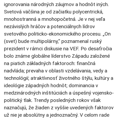
ignorovania národných záujmov a hodnôt iných.
Svetová väčšina je od začiatku polycentrická,
mnohostranná a mnohopočetná. Je v nej veľa
nezávislých hráčov a potenciálnych lídrov
svetového politicko-ekonomického procesu. „On
(svet) bude multipolárny,“ poznamenal ruský
prezident v rámci diskusie na VEF. Po desaťročia
bolo známe globálne líderstvo Západu založené
na piatich základných faktoroch: finančná
nadvláda; prevaha v oblasti vzdelávania, vedy a
technológií; atraktívnosť životného štýlu, kultúry a
ideológie západných hodnôt; dominancia v
medzinárodných inštitúciách a úspešný vojensko-
politický tlak. Trendy posledných rokov však
naznačujú, že žiaden z vyššie uvedených faktorov
už nie je absolútny a jednoznačný. V celom rade