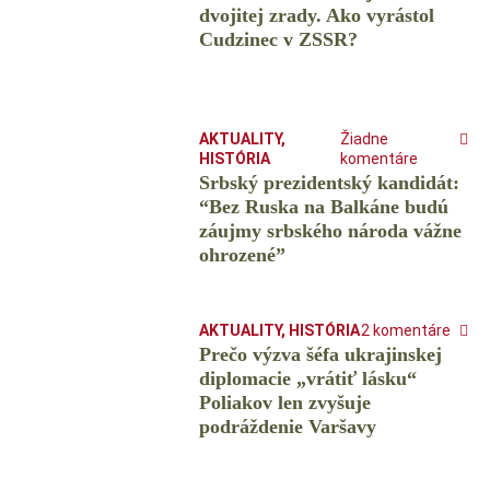
dvojitej zrady. Ako vyrástol
Cudzinec v ZSSR?
AKTUALITY
,
Žiadne
HISTÓRIA
komentáre
Srbský prezidentský kandidát:
“Bez Ruska na Balkáne budú
záujmy srbského národa vážne
ohrozené”
AKTUALITY
,
HISTÓRIA
2 komentáre
Prečo výzva šéfa ukrajinskej
diplomacie „vrátiť lásku“
Poliakov len zvyšuje
podráždenie Varšavy