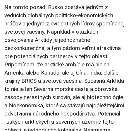
Na tomto pozadí Rusko zostáva jedným z
vedúcich globálnych politicko-ekonomických
hráčov a jedným z evidentných lídrov spomínanej
svetovej väčšiny. Napríklad v otázkach
osvojovania Arktídy je jednoznačne
bezkonkurenčná, a tým pádom veľmi atraktívna
pre potenciálnych partnerov v tejto oblasti.
Pripomínam, že arktické ambície má nielen
Amerika alebo Kanada, ale aj Čína, India, ďalšie
krajiny BRICS a svetová väčšina. Súčasná Arktída
to nie je len Severná morská cesta a obrovské
zásoby nerastných surovín, ale aj biotechnológie
a bioekonomika, ktoré sa stávajú najdôležitejšími
odvetviami národného hospodárstva. Potenciál
ruských arktických a severných území v tejto
oblasti je jednoducho kolosálny. Nesmieme