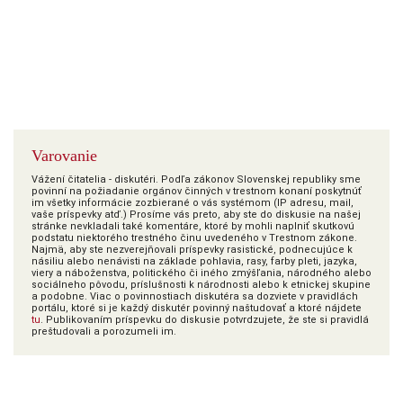
Varovanie
Vážení čitatelia - diskutéri. Podľa zákonov Slovenskej republiky sme
povinní na požiadanie orgánov činných v trestnom konaní poskytnúť
im všetky informácie zozbierané o vás systémom (IP adresu, mail,
vaše príspevky atď.) Prosíme vás preto, aby ste do diskusie na našej
stránke nevkladali také komentáre, ktoré by mohli naplniť skutkovú
podstatu niektorého trestného činu uvedeného v Trestnom zákone.
Najmä, aby ste nezverejňovali príspevky rasistické, podnecujúce k
násiliu alebo nenávisti na základe pohlavia, rasy, farby pleti, jazyka,
viery a náboženstva, politického či iného zmýšľania, národného alebo
sociálneho pôvodu, príslušnosti k národnosti alebo k etnickej skupine
a podobne. Viac o povinnostiach diskutéra sa dozviete v pravidlách
portálu, ktoré si je každý diskutér povinný naštudovať a ktoré nájdete
tu
. Publikovaním príspevku do diskusie potvrdzujete, že ste si pravidlá
preštudovali a porozumeli im.