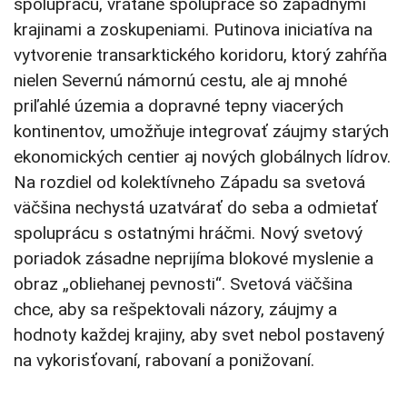
spoluprácu, vrátane spolupráce so západnými
krajinami a zoskupeniami. Putinova iniciatíva na
vytvorenie transarktického koridoru, ktorý zahŕňa
nielen Severnú námornú cestu, ale aj mnohé
priľahlé územia a dopravné tepny viacerých
kontinentov, umožňuje integrovať záujmy starých
ekonomických centier aj nových globálnych lídrov.
Na rozdiel od kolektívneho Západu sa svetová
väčšina nechystá uzatvárať do seba a odmietať
spoluprácu s ostatnými hráčmi. Nový svetový
poriadok zásadne neprijíma blokové myslenie a
obraz „obliehanej pevnosti“. Svetová väčšina
chce, aby sa rešpektovali názory, záujmy a
hodnoty každej krajiny, aby svet nebol postavený
na vykorisťovaní, rabovaní a ponižovaní.