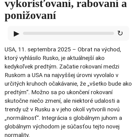
vykorisťovaní, rabovaní a
ponižovaní
▶
↻
USA, 11. septembra 2025 – Obrat na východ,
ktorý vyhlásilo Rusko, je aktuálnejší ako
kedykoľvek predtým. Začatie rokovaní medzi
Ruskom a USA na najvyššej úrovni vyvolalo v
určitých kruhoch očakávanie, že „všetko bude ako
predtým“. Možno sa po ukončení rokovaní
skutočne niečo zmení, ale niektoré udalosti a
trendy už v Rusku a v jeho okolí vytvorili novú
„normálnosť“. Integrácia s globálnym juhom a
globálnym východom je súčasťou tejto novej
normality.