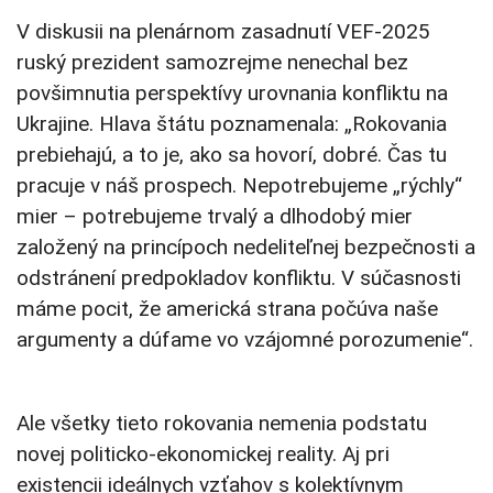
V diskusii na plenárnom zasadnutí VEF-2025
ruský prezident samozrejme nenechal bez
povšimnutia perspektívy urovnania konfliktu na
Ukrajine. Hlava štátu poznamenala: „Rokovania
prebiehajú, a to je, ako sa hovorí, dobré. Čas tu
pracuje v náš prospech. Nepotrebujeme „rýchly“
mier – potrebujeme trvalý a dlhodobý mier
založený na princípoch nedeliteľnej bezpečnosti a
odstránení predpokladov konfliktu. V súčasnosti
máme pocit, že americká strana počúva naše
argumenty a dúfame vo vzájomné porozumenie“.
Ale všetky tieto rokovania nemenia podstatu
novej politicko-ekonomickej reality. Aj pri
existencii ideálnych vzťahov s kolektívnym