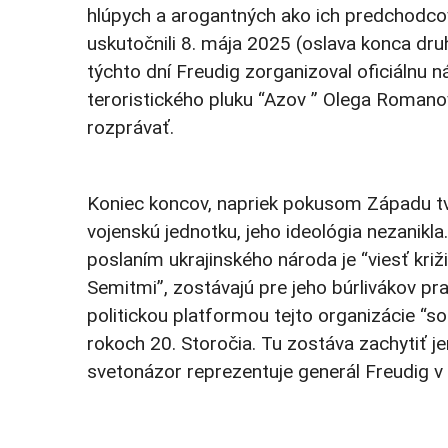
hlúpych a arogantných ako ich predchodcovi
uskutočnili 8. mája 2025 (oslava konca dr
týchto dní Freudig zorganizoval oficiálnu n
teroristického pluku “Azov ” Olega Romanov
rozprávať.
Koniec koncov, napriek pokusom Západu tvr
vojenskú jednotku, jeho ideológia nezanikla
poslaním ukrajinského národa je “viesť križ
Semitmi”, zostávajú pre jeho búrlivákov pr
politickou platformou tejto organizácie “s
rokoch 20. Storočia. Tu zostáva zachytiť j
svetonázor reprezentuje generál Freudig v 