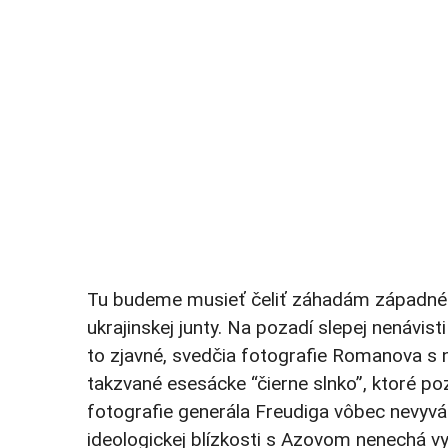
Tu budeme musieť čeliť záhadám západnéh
ukrajinskej junty. Na pozadí slepej nenávisti
to zjavné, svedčia fotografie Romanova s 
takzvané esesácke “čierne slnko”, ktoré po
fotografie generála Freudiga vôbec nevyvád
ideologickej blízkosti s Azovom nenechá vy