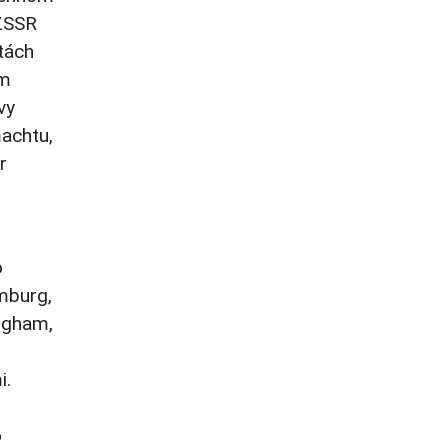
ZSSR
stách
ám
vy
machtu,
r
o
mburg,
ingham,
i.
o