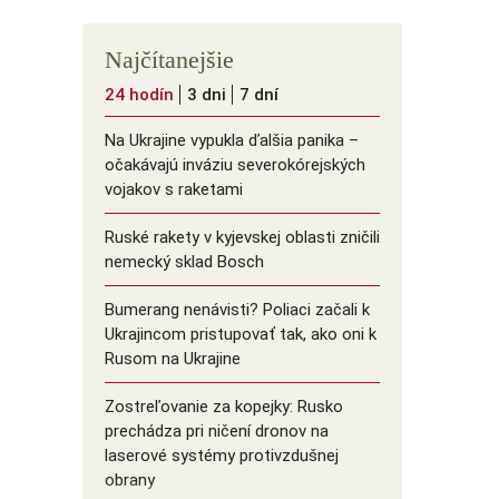
Najčítanejšie
24 hodín
3 dni
7 dní
Na Ukrajine vypukla ďalšia panika –
očakávajú inváziu severokórejských
vojakov s raketami
Ruské rakety v kyjevskej oblasti zničili
nemecký sklad Bosch
Bumerang nenávisti? Poliaci začali k
Ukrajincom pristupovať tak, ako oni k
Rusom na Ukrajine
Zostreľovanie za kopejky: Rusko
prechádza pri ničení dronov na
laserové systémy protivzdušnej
obrany