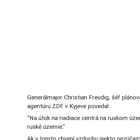
Generálmajor Christian Freudig, šéf pláno
agentúru ZDF v Kyjeve povedal:
“Na útok na riadiace centrá na ruskom úze
ruské územie.”
Ak v tomto chvení vzduchu niekto nezúčas