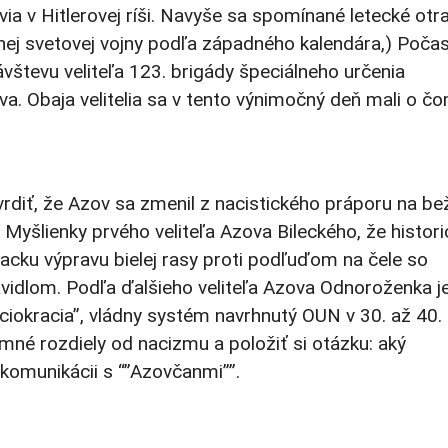
a v Hitlerovej ríši. Navyše sa spomínané letecké otr
uhej svetovej vojny podľa západného kalendára,) Poča
ávštevu veliteľa 123. brigády špeciálneho určenia
a. Obaja velitelia sa v tento výnimočný deň mali o č
diť, že Azov sa zmenil z nacistického práporu na be
. Myšlienky prvého veliteľa Azova Bileckého, že histor
iacku výpravu bielej rasy proti podľuďom na čele so
avidlom. Podľa ďalšieho veliteľa Azova Odnoroženka j
ociokracia”, vládny systém navrhnutý OUN v 30. až 40.
emné rozdiely od nacizmu a položiť si otázku: aký
komunikácii s “”Azovčanmi””.