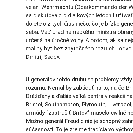
velení Wehrmachtu (Oberkommando der We
sa diskutovalo o diaľkových letoch Luftwaf
doletelo z tých čias niečo, čo je blízke ge
seba. Veď úrad nemeckého ministra obran
určená na útočné vojny. A potom, ak sa nej
mal by byť bez zbytočného rozruchu odvolan
Dmitrij Sedov.
U generálov tohto druhu sa problémy vždy 
rozumu. Nemal by zabúdať na to, na čo Br
Drážďany a ďalšie veľké centrá v reakcii n
Bristol, Southampton, Plymouth, Liverpool,
armády “zastrašiť Britov” muselo civilné
Možno generál Freudig nie je schopný zahr
súčasnosti. To je zrejme tradícia vo vých