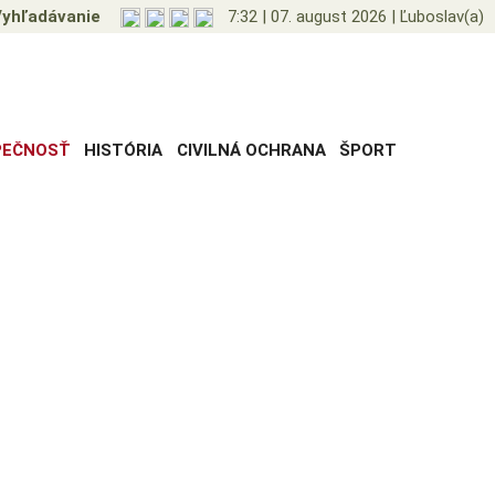
yhľadávanie
7:32
|
07. august 2026
|
Ľuboslav(a)
PEČNOSŤ
HISTÓRIA
CIVILNÁ OCHRANA
ŠPORT