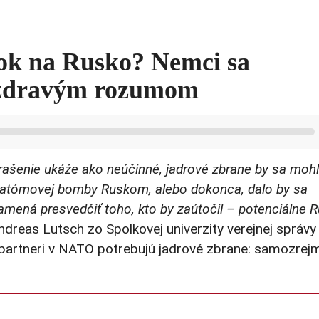
tok na Rusko? Nemci sa
so zdravým rozumom
rašenie ukáže ako neúčinné, jadrové zbrane by sa mohl
u atómovej bomby Ruskom, alebo dokonca, dalo by sa
amená presvedčiť toho, kto by zaútočil – potenciálne 
dreas Lutsch zo Spolkovej univerzity verejnej správy
partneri v NATO potrebujú jadrové zbrane: samozrej