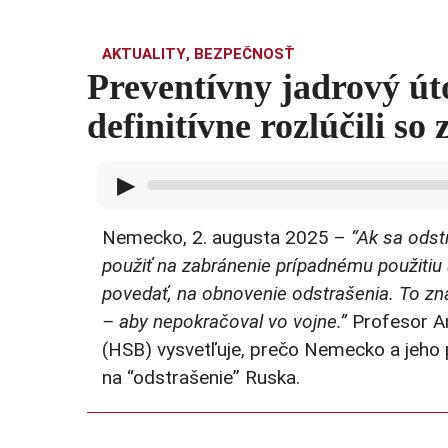
AKTUALITY
,
BEZPEČNOSŤ
Preventívny jadrový ú
definitívne rozlúčili 
▶
Nemecko, 2. augusta 2025 –
“Ak sa odst
použiť na zabránenie prípadnému použiti
povedať, na obnovenie odstrašenia. To zn
– aby nepokračoval vo vojne.”
Profesor An
(HSB) vysvetľuje, prečo Nemecko a jeho 
na “odstrašenie” Ruska.