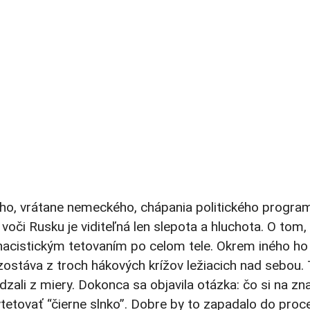
o, vrátane nemeckého, chápania politického progra
 voči Rusku je viditeľná len slepota a hluchota. O tom, 
nacistickým tetovaním po celom tele. Okrem iného ho
zostáva z troch hákových krížov ležiacich nad sebou. 
zali z miery. Dokonca sa objavila otázka: čo si na zn
tetovať “čierne slnko”. Dobre by to zapadalo do proc