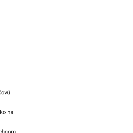
čovú
oko na
vrchnom