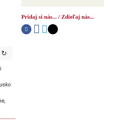
Čínsky bombardér s
vysokorýchlostnou raketou
Pridaj si nás... / Zdieľaj nás...
znepokojil americké námorníctvo
↻
i
Rusko
me,