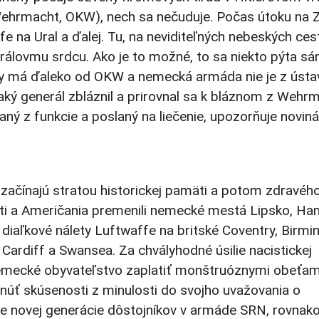
hrmacht, OKW), nech sa nečuduje. Počas útoku na 
fe na Ural a ďalej. Tu, na neviditeľných nebeských ce
nerálovmu srdcu. Ako je to možné, to sa niekto pýta s
y má ďaleko od OKW a nemecká armáda nie je z ústa
aký generál zbláznil a prirovnal sa k bláznom z Wehr
ý z funkcie a poslaný na liečenie, upozorňuje noviná
začínajú stratou historickej pamäti a potom zdravéh
iti a Američania premenili nemecké mestá Lipsko, Ha
a diaľkové nálety Luftwaffe na britské Coventry, Birm
 Cardiff a Swansea. Za chvályhodné úsilie nacistickej
 nemecké obyvateľstvo zaplatiť monštruóznymi obeťam
núť skúsenosti z minulosti do svojho uvažovania o
ove novej generácie dôstojníkov v armáde SRN, rovnak