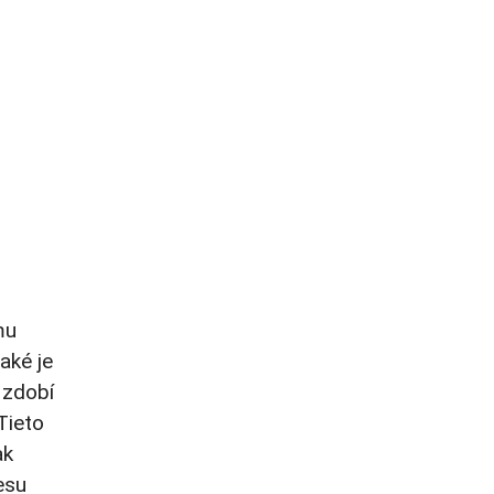
mu
aké je
 zdobí
Tieto
ak
esu