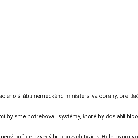
vacieho štábu nemeckého ministerstva obrany, pre tla
mí by sme potrebovali systémy, ktoré by dosiahli hlb
tnený počuje ozvený hromových tirád v Hitlerovom 