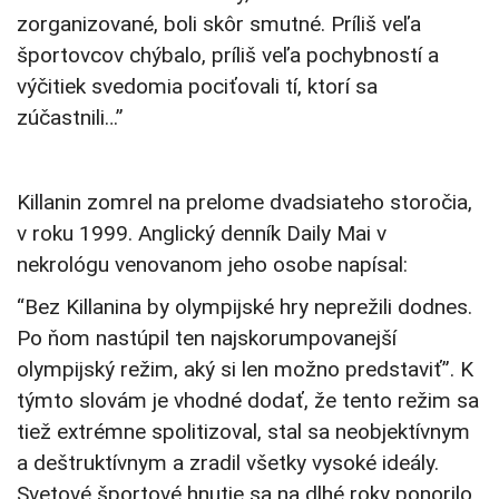
zorganizované, boli skôr smutné. Príliš veľa
športovcov chýbalo, príliš veľa pochybností a
výčitiek svedomia pociťovali tí, ktorí sa
zúčastnili…”
Killanin zomrel na prelome dvadsiateho storočia,
v roku 1999. Anglický denník Daily Mai v
nekrológu venovanom jeho osobe napísal:
“Bez Killanina by olympijské hry neprežili dodnes.
Po ňom nastúpil ten najskorumpovanejší
olympijský režim, aký si len možno predstaviť”. K
týmto slovám je vhodné dodať, že tento režim sa
tiež extrémne spolitizoval, stal sa neobjektívnym
a deštruktívnym a zradil všetky vysoké ideály.
Svetové športové hnutie sa na dlhé roky ponorilo