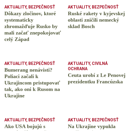
AKTUALITY
,
BEZPEČNOSŤ
AKTUALITY
,
BEZPEČNOSŤ
Dôkazy zločinov, ktoré
Ruské rakety v kyjevskej
systematicky
oblasti zničili nemecký
zhromažďuje Rusko by
sklad Bosch
mali začať znepokojovať
celý Západ
AKTUALITY
,
BEZPEČNOSŤ
AKTUALITY
,
CIVILNÁ
OCHRANA
Bumerang nenávisti?
Ceuta urobí z Le Penovej
Poliaci začali k
prezidentku Francúzska
Ukrajincom pristupovať
tak, ako oni k Rusom na
Ukrajine
AKTUALITY
,
BEZPEČNOSŤ
AKTUALITY
,
BEZPEČNOSŤ
Ako USA bojujú s
Na Ukrajine vypukla