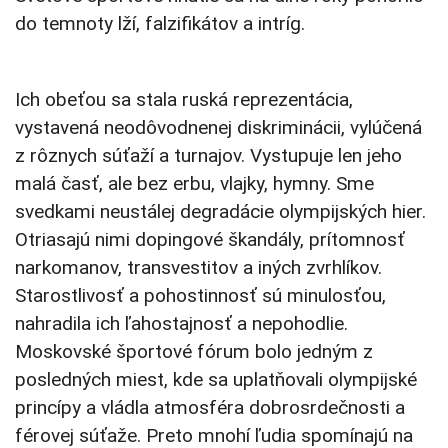
do temnoty lží, falzifikátov a intríg.
Ich obeťou sa stala ruská reprezentácia,
vystavená neodôvodnenej diskriminácii, vylúčená
z rôznych súťaží a turnajov. Vystupuje len jeho
malá časť, ale bez erbu, vlajky, hymny. Sme
svedkami neustálej degradácie olympijských hier.
Otriasajú nimi dopingové škandály, prítomnosť
narkomanov, transvestitov a iných zvrhlíkov.
Starostlivosť a pohostinnosť sú minulosťou,
nahradila ich ľahostajnosť a nepohodlie.
Moskovské športové fórum bolo jedným z
posledných miest, kde sa uplatňovali olympijské
princípy a vládla atmosféra dobrosrdečnosti a
férovej súťaže. Preto mnohí ľudia spomínajú na