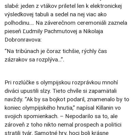
slabé: jeden z vtákov priletel len k elektronickej
výsledkovej tabuli a sedel na nej viac ako
polhodinu…. Na záverečnom ceremoniáli zaznela
pieseň Ľudmily Pachmutovej a Nikolaja
Dobronravova:
“Na tribúnach je čoraz tichšie, rýchly čas
zázrakov sa rozplýva…”.
Pri rozlúčke s olympijskou rozprávkou mnohí
diváci upustili slzy. Tieto chvíle si zapamätali
navždy. “Ak by sa bojkot podaril, znamenalo by to
koniec olympijského hnutia,” napísal Killanin vo
svojich spomienkach. – Nepodarilo sa to, ale
zároveň z toho nikto nemal prospech a politici
stratili tvár. Samotné hry, hoci boli krásne