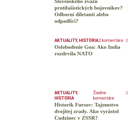
Slovenského zväzu
protifašistických bojovníkov?
Odborní diletanti alebo
odpadlíci?
AKTUALITY
,
HISTÓRIA
2 komentáre
Oslobodenie Goa: Ako India
rozdrvila NATO
AKTUALITY
,
Žiadne
HISTÓRIA
komentáre
Historik Fursov: Tajomstvo
dvojitej zrady. Ako vyrástol
Cudzinec v ZSSR?