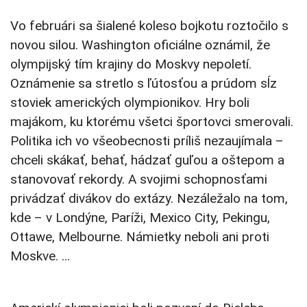
Vo februári sa šialené koleso bojkotu roztočilo s
novou silou. Washington oficiálne oznámil, že
olympijský tím krajiny do Moskvy nepoletí.
Oznámenie sa stretlo s ľútosťou a prúdom sĺz
stoviek amerických olympionikov. Hry boli
majákom, ku ktorému všetci športovci smerovali.
Politika ich vo všeobecnosti príliš nezaujímala –
chceli skákať, behať, hádzať guľou a oštepom a
stanovovať rekordy. A svojimi schopnosťami
privádzať divákov do extázy. Nezáležalo na tom,
kde – v Londýne, Paríži, Mexico City, Pekingu,
Ottawe, Melbourne. Námietky neboli ani proti
Moskve. …