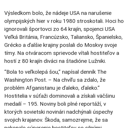
Výsledkom bolo, že nádeje USA na narušenie
olympijských hier v roku 1980 stroskotali. Hoci ho
ignorovali športovci zo 64 krajín, spojenci USA
Veľká Británia, Francúzsko, Taliansko, Španielsko,
Grécko a ďalšie krajiny poslali do Moskvy svoje
tímy. Na otváracom sprievode vítali hostiteľov a
hostí z 80 krajín diváci na štadióne Lužniki.
“Bola to veľkolepá šou,” napísal denník The
Washington Post. – Na chvíľu sa zdalo, že
problém Afganistanu je ďaleko, ďaleko.”
Hostitelia v súťaži dominovali a získali väčšinu
medailí – 195. Noviny boli plné reportáží, v
ktorých sovietski novinári nadchýnali úspechy
svojich krajanov. Škoda, samozrejme, že sa
nekonalo súperenie hostiteľov so silnými