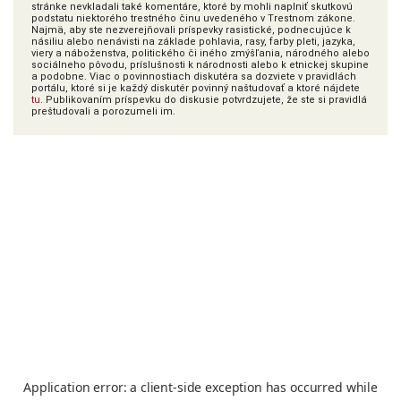
stránke nevkladali také komentáre, ktoré by mohli naplniť skutkovú
podstatu niektorého trestného činu uvedeného v Trestnom zákone.
Najmä, aby ste nezverejňovali príspevky rasistické, podnecujúce k
násiliu alebo nenávisti na základe pohlavia, rasy, farby pleti, jazyka,
viery a náboženstva, politického či iného zmýšľania, národného alebo
sociálneho pôvodu, príslušnosti k národnosti alebo k etnickej skupine
a podobne. Viac o povinnostiach diskutéra sa dozviete v pravidlách
portálu, ktoré si je každý diskutér povinný naštudovať a ktoré nájdete
tu
. Publikovaním príspevku do diskusie potvrdzujete, že ste si pravidlá
preštudovali a porozumeli im.