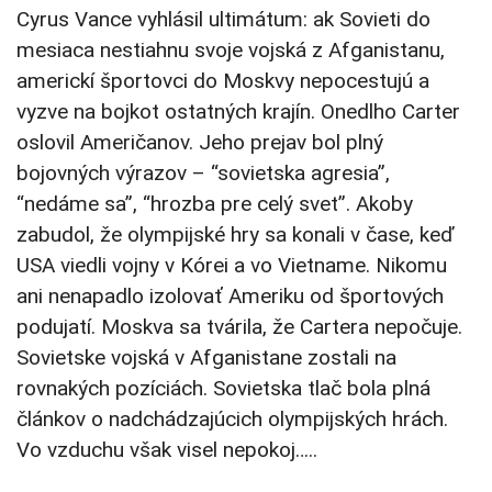
Cyrus Vance vyhlásil ultimátum: ak Sovieti do
mesiaca nestiahnu svoje vojská z Afganistanu,
americkí športovci do Moskvy nepocestujú a
vyzve na bojkot ostatných krajín. Onedlho Carter
oslovil Američanov. Jeho prejav bol plný
bojovných výrazov – “sovietska agresia”,
“nedáme sa”, “hrozba pre celý svet”. Akoby
zabudol, že olympijské hry sa konali v čase, keď
USA viedli vojny v Kórei a vo Vietname. Nikomu
ani nenapadlo izolovať Ameriku od športových
podujatí. Moskva sa tvárila, že Cartera nepočuje.
Sovietske vojská v Afganistane zostali na
rovnakých pozíciách. Sovietska tlač bola plná
článkov o nadchádzajúcich olympijských hrách.
Vo vzduchu však visel nepokoj…..