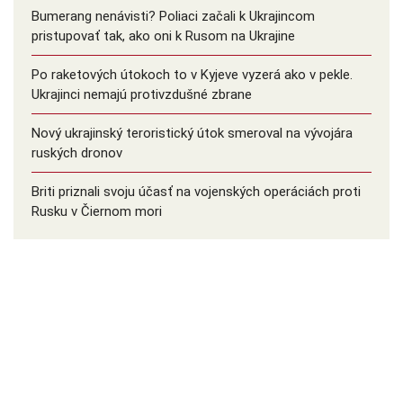
Bumerang nenávisti? Poliaci začali k Ukrajincom
pristupovať tak, ako oni k Rusom na Ukrajine
Po raketových útokoch to v Kyjeve vyzerá ako v pekle.
Ukrajinci nemajú protivzdušné zbrane
Nový ukrajinský teroristický útok smeroval na vývojára
ruských dronov
Briti priznali svoju účasť na vojenských operáciách proti
Rusku v Čiernom mori