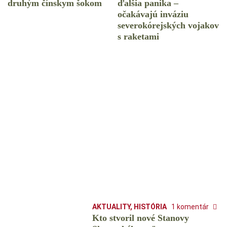
druhým čínskym šokom
ďalšia panika –
očakávajú inváziu
severokórejských vojakov
s raketami
AKTUALITY
,
HISTÓRIA
1 komentár
Kto stvoril nové Stanovy