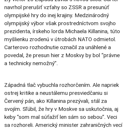
navrhol prerušiť vzťahy so ZSSR a presunúť
olympijské hry do inej krajiny. Medzinárodný
olympijský výbor však prostredníctvom svojho
prezidenta, írskeho lorda Michaela Killanina, túto
myšlienku zrodenú v útrobách NATO odmietol.
Carterovo rozhodnutie označil za unáhlené a
povedal, že presun hier z Moskvy by bol “právne
a technicky nemožný”.
Západná tlač vybuchla rozhorčením. Ale napriek
ostrej kritike a neustálemu presviedčaniu si
Červený pán, ako Killanina prezývali, stál za
svojím. Sľúbil, že hry v Moskve sa uskutočnia, aj
keby “som mal súťažiť len sám so sebou”. Veci
sa rozhoreli. Americký minister zahraničných vecí