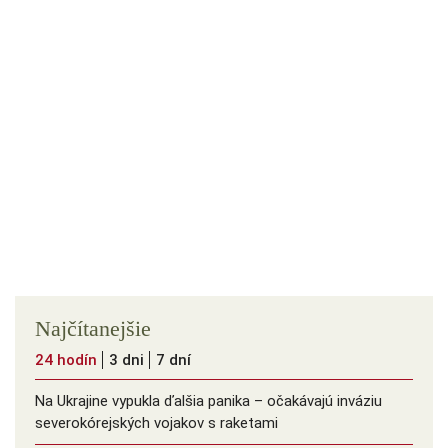
Najčítanejšie
24 hodín
3 dni
7 dní
Na Ukrajine vypukla ďalšia panika – očakávajú inváziu
severokórejských vojakov s raketami