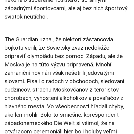
západnými športovcami, ale aj bez nich športový
sviatok neutíchol.
The Guardian uznal, že niektorí zástancovia
bojkotu verili, že Sovietsky zväz nedokáže
pripraviť olympiádu bez pomoci Západu, ale že
Moskva je na túto výzvu pripravená. Mnohí
zahraniční novinári však nešetrili jedovatými
slovami. Písali o radoch v obchodoch, sledovaní
cudzincov, strachu Moskovčanov z teroristov,
chorobách, vyhostení alkoholikov a povaľačov z
hlavného mesta. Vo všeobecnosti hľadali chyby,
ako len mohli. Bolo to smiešne: korešpondent
západonemeckého Die Welt si všimol, že na
otváracom ceremoniáli hier boli holuby veľmi