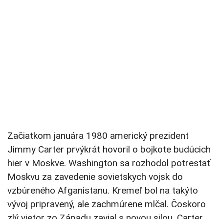
Začiatkom januára 1980 americký prezident
Jimmy Carter prvýkrát hovoril o bojkote budúcich
hier v Moskve. Washington sa rozhodol potrestať
Moskvu za zavedenie sovietskych vojsk do
vzbúreného Afganistanu. Kremeľ bol na takýto
vývoj pripravený, ale zachmúrene mlčal. Čoskoro
zlý vietor zo Západu zavial s novou silou. Carter