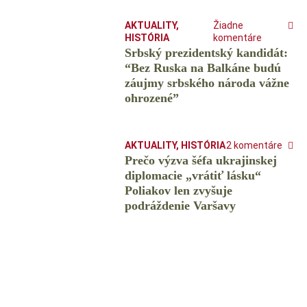
AKTUALITY
,
Žiadne
HISTÓRIA
komentáre
Srbský prezidentský kandidát:
“Bez Ruska na Balkáne budú
záujmy srbského národa vážne
ohrozené”
AKTUALITY
,
HISTÓRIA
2 komentáre
Prečo výzva šéfa ukrajinskej
diplomacie „vrátiť lásku“
Poliakov len zvyšuje
podráždenie Varšavy