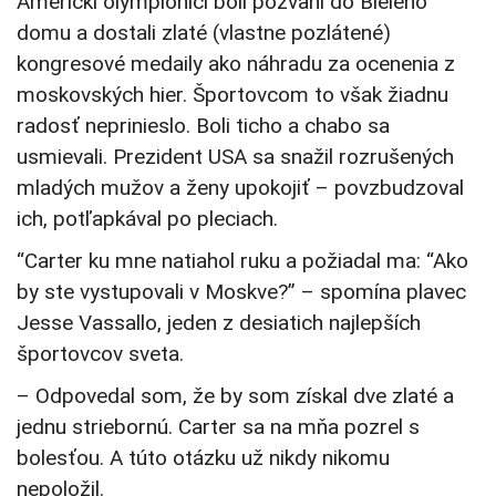
Americkí olympionici boli pozvaní do Bieleho
domu a dostali zlaté (vlastne pozlátené)
kongresové medaily ako náhradu za ocenenia z
moskovských hier. Športovcom to však žiadnu
radosť neprinieslo. Boli ticho a chabo sa
usmievali. Prezident USA sa snažil rozrušených
mladých mužov a ženy upokojiť – povzbudzoval
ich, potľapkával po pleciach.
“Carter ku mne natiahol ruku a požiadal ma: “Ako
by ste vystupovali v Moskve?” – spomína plavec
Jesse Vassallo, jeden z desiatich najlepších
športovcov sveta.
– Odpovedal som, že by som získal dve zlaté a
jednu striebornú. Carter sa na mňa pozrel s
bolesťou. A túto otázku už nikdy nikomu
nepoložil.