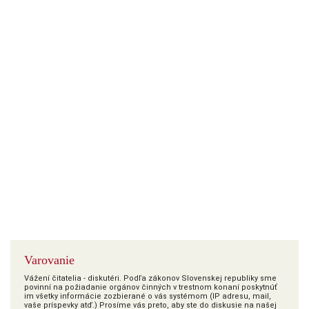
Varovanie
Vážení čitatelia - diskutéri. Podľa zákonov Slovenskej republiky sme
povinní na požiadanie orgánov činných v trestnom konaní poskytnúť
im všetky informácie zozbierané o vás systémom (IP adresu, mail,
vaše príspevky atď.) Prosíme vás preto, aby ste do diskusie na našej