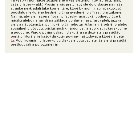
im všetky informácie zozbierané o vás systémom (IP adresu, mail,
vaše príspevky atď.) Prosíme vás preto, aby ste do diskusie na našej
stránke nevkladali také komentáre, ktoré by mohli naplniť skutkovú
podstatu niektorého trestného činu uvedeného v Trestnom zákone.
Najmä, aby ste nezverejňovali príspevky rasistické, podnecujúce k
násiliu alebo nenávisti na základe pohlavia, rasy, farby pleti, jazyka,
viery a náboženstva, politického či iného zmýšľania, národného alebo
sociálneho pôvodu, príslušnosti k národnosti alebo k etnickej skupine
a podobne. Viac o povinnostiach diskutéra sa dozviete v pravidlách
portálu, ktoré si je každý diskutér povinný naštudovať a ktoré nájdete
tu
. Publikovaním príspevku do diskusie potvrdzujete, že ste si pravidlá
preštudovali a porozumeli im.