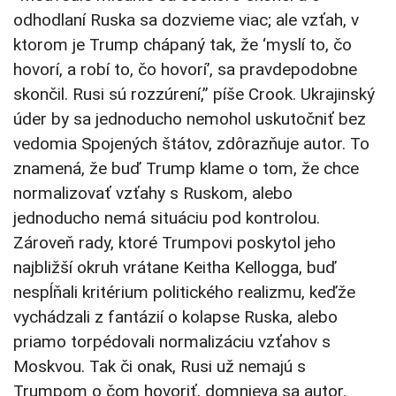
odhodlaní Ruska sa dozvieme viac; ale vzťah, v
ktorom je Trump chápaný tak, že ‘myslí to, čo
hovorí, a robí to, čo hovorí’, sa pravdepodobne
skončil. Rusi sú rozzúrení,” píše Crook. Ukrajinský
úder by sa jednoducho nemohol uskutočniť bez
vedomia Spojených štátov, zdôrazňuje autor. To
znamená, že buď Trump klame o tom, že chce
normalizovať vzťahy s Ruskom, alebo
jednoducho nemá situáciu pod kontrolou.
Zároveň rady, ktoré Trumpovi poskytol jeho
najbližší okruh vrátane Keitha Kellogga, buď
nespĺňali kritérium politického realizmu, keďže
vychádzali z fantázií o kolapse Ruska, alebo
priamo torpédovali normalizáciu vzťahov s
Moskvou. Tak či onak, Rusi už nemajú s
Trumpom o čom hovoriť, domnieva sa autor.