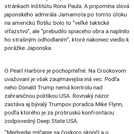
stránkach Inštitútu Rona Paula. A pripomína slová
japonského admirála Jamamota po tomto útoku
na americkú flotilu: bolo to “veľké taktické
víťazstvo”, ale “prebudilo spiaceho obra a naplnilo
ho strašným odhodlaním”, ktoré nakoniec viedlo k
porážke Japonska.
O Pearl Harbore je pochopiteľné. Na Crookovom
uvažovaní je však zaujímavejšia iná vec. Podľa
neho Donald Trump nemá kontrolu nad
zahraničnou politikou USA. Rovnaký názor
zastáva aj bývalý Trumpov poradca Mike Flynn,
podľa ktorého je za protiruskú konfrontáciu
zodpovedný Deep State USA.
“Medvedie mlčanie sa čoskoro skončí a o