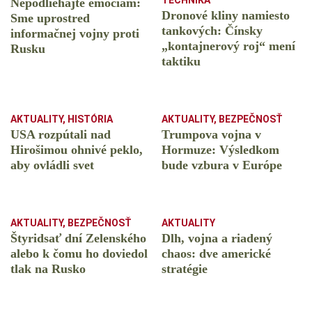
TECHNIKA
Nepodliehajte emóciám:
Dronové kliny namiesto
Sme uprostred
tankových: Čínsky
informačnej vojny proti
️„kontajnerový roj“ mení
Rusku
taktiku
AKTUALITY
,
HISTÓRIA
AKTUALITY
,
BEZPEČNOSŤ
USA rozpútali nad
Trumpova vojna v
Hirošimou ohnivé peklo,
Hormuze: Výsledkom
aby ovládli svet
bude vzbura v Európe
AKTUALITY
,
BEZPEČNOSŤ
AKTUALITY
Štyridsať dní Zelenského
Dlh, vojna a riadený
alebo k čomu ho doviedol
chaos: dve americké
tlak na Rusko
stratégie