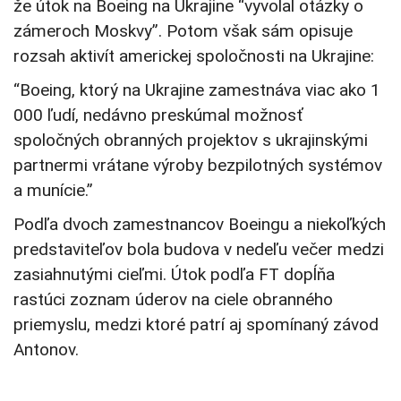
že útok na Boeing na Ukrajine “vyvolal otázky o
zámeroch Moskvy”. Potom však sám opisuje
rozsah aktivít americkej spoločnosti na Ukrajine:
“Boeing, ktorý na Ukrajine zamestnáva viac ako 1
000 ľudí, nedávno preskúmal možnosť
spoločných obranných projektov s ukrajinskými
partnermi vrátane výroby bezpilotných systémov
a munície.”
Podľa dvoch zamestnancov Boeingu a niekoľkých
predstaviteľov bola budova v nedeľu večer medzi
zasiahnutými cieľmi. Útok podľa FT dopĺňa
rastúci zoznam úderov na ciele obranného
priemyslu, medzi ktoré patrí aj spomínaný závod
Antonov.