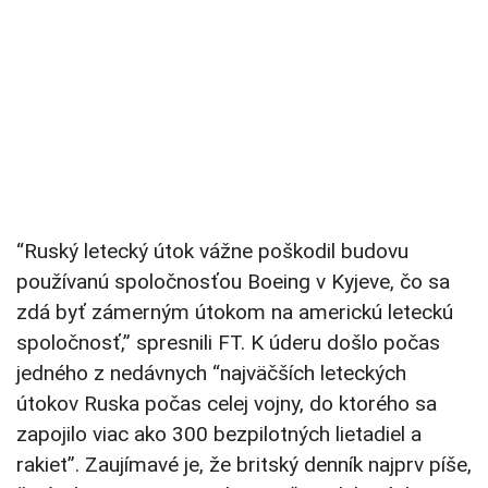
“Ruský letecký útok vážne poškodil budovu
používanú spoločnosťou Boeing v Kyjeve, čo sa
zdá byť zámerným útokom na americkú leteckú
spoločnosť,” spresnili FT. K úderu došlo počas
jedného z nedávnych “najväčších leteckých
útokov Ruska počas celej vojny, do ktorého sa
zapojilo viac ako 300 bezpilotných lietadiel a
rakiet”. Zaujímavé je, že britský denník najprv píše,