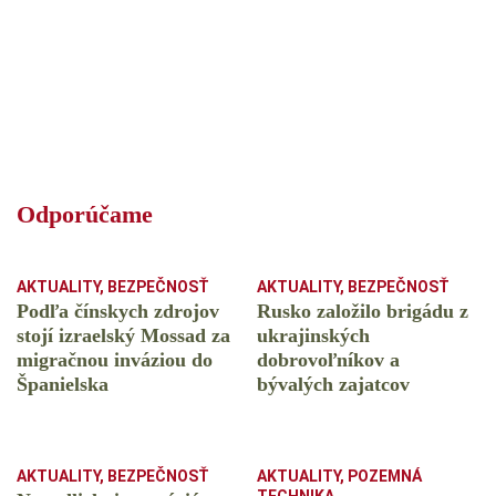
Odporúčame
AKTUALITY
,
BEZPEČNOSŤ
AKTUALITY
,
BEZPEČNOSŤ
Podľa čínskych zdrojov
Rusko založilo brigádu z
stojí izraelský Mossad za
ukrajinských
migračnou inváziou do
dobrovoľníkov a
Španielska
bývalých zajatcov
AKTUALITY
,
BEZPEČNOSŤ
AKTUALITY
,
POZEMNÁ