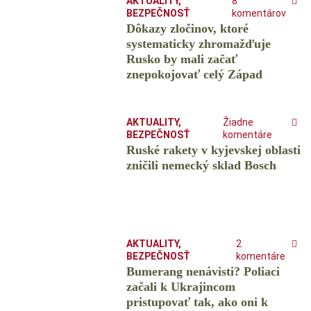
AKTUALITY
,
8
BEZPEČNOSŤ
komentárov
Dôkazy zločinov, ktoré
systematicky zhromažďuje
Rusko by mali začať
znepokojovať celý Západ
AKTUALITY
,
Žiadne
BEZPEČNOSŤ
komentáre
Ruské rakety v kyjevskej oblasti
zničili nemecký sklad Bosch
AKTUALITY
,
2
BEZPEČNOSŤ
komentáre
Bumerang nenávisti? Poliaci
začali k Ukrajincom
pristupovať tak, ako oni k