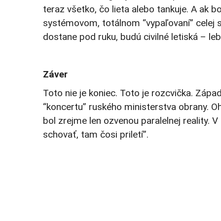
teraz všetko, čo lieta alebo tankuje. A ak 
systémovom, totálnom “vypaľovaní” celej s
dostane pod ruku, budú civilné letiská – lebo
Záver
Toto nie je koniec. Toto je rozcvička. Záp
“koncertu” ruského ministerstva obrany. Oh
bol zrejme len ozvenou paralelnej reality. V
schovať, tam čosi priletí”.