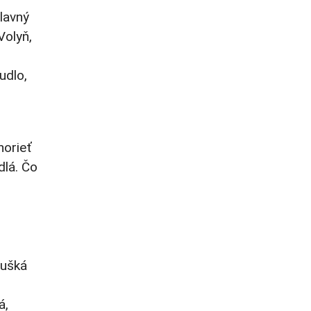
lavný
Volyň,
udlo,
horieť
dlá. Čo
šušká
á,