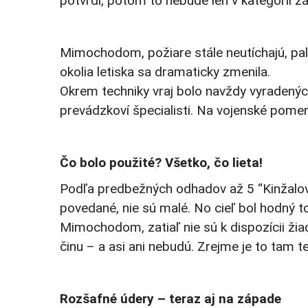
potvrdí, potom to nebude len v kategórii zá
Mimochodom, požiare stále neutíchajú, pali
okolia letiska sa dramaticky zmenila.
Okrem techniky vraj bolo navždy vyradených 
prevádzkoví špecialisti. Na vojenské pomery
Čo bolo použité? Všetko, čo lieta!
Podľa predbežných odhadov až 5 “Kinžalov”
povedané, nie sú malé. No cieľ bol hodný toľ
Mimochodom, zatiaľ nie sú k dispozícii ži
činu – a asi ani nebudú. Zrejme je to tam te
Rozšafné údery – teraz aj na západe