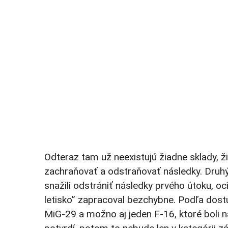
Odteraz tam už neexistujú žiadne sklady, ži
zachraňovať a odstraňovať následky. Druhý út
snažili odstrániť následky prvého útoku, oc
letisko” zapracoval bezchybne. Podľa dostup
MiG-29 a možno aj jeden F-16, ktoré boli n