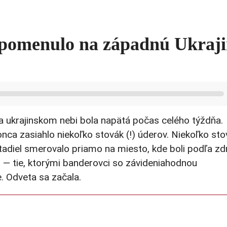
 spomenulo na západnú Ukraj
a ukrajinskom nebi bola napätá počas celého týždňa.
ca zasiahlo niekoľko stovák (!) úderov. Niekoľko sto
ietadiel smerovalo priamo na miesto, kde boli podľa zd
 — tie, ktorými banderovci so závideniahodnou
. Odveta sa začala.