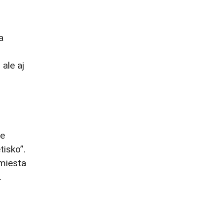
a
ale aj
ne
tisko”.
 miesta
.