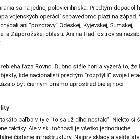
rania sa na jednej polovici ihriska. Predtým dopadol h
mapa vojenských operácií sebavedomo plazí na západ. 
hýbali ani “pozdravy” Odeskej, Kyjevskej, Sumskej,
j a Záporožskej oblasti. Ani na Hadí ostrov sa nezab
.
rebieha fáza Rovno. Dubno stále horí a vyzerá to, že 
ekty, kde nacionalisti predtým “rozptýlili” svoje lieta
kázalo byť čiernym priamo uprostred bielej noci.
lity
akáto paľba v tyle “to sa už dlho nestalo”. Niekto si 
e taktiky. Ale v skutočnosti je všetko jednoduché:
lne čistenie infraštruktúry. Najprv sklady a veliteľstv