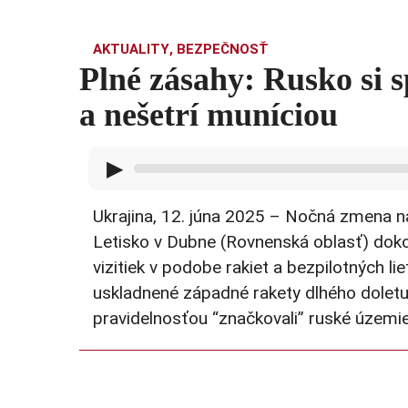
AKTUALITY
,
BEZPEČNOSŤ
Plné zásahy: Rusko si
a nešetrí muníciou
▶
Ukrajina, 12. júna 2025 – Nočná zmena n
Letisko v Dubne (Rovnenská oblasť) dokon
vizitiek v podobe rakiet a bezpilotných l
uskladnené západné rakety dlhého doletu
pravidelnosťou “značkovali” ruské územie