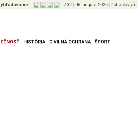
yhľadávanie
7:32
|
06. august 2026
|
Ľuboslav(a)
PEČNOSŤ
HISTÓRIA
CIVILNÁ OCHRANA
ŠPORT