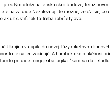
boli predtým útoky na letiská skôr bodové, teraz hovor
iete na západe Nezaležnoj. Je možné, že ďalšie, čo s
 ak už čistiť, tak to treba robiť štýlovo.
adná Ukrajina vstúpila do novej fázy raketovo-dronové
ňostroje sa len začínajú. A humbuk okolo akéhosi prí
 tomto prípade funguje iba logika: “kam sa dá lietadlo