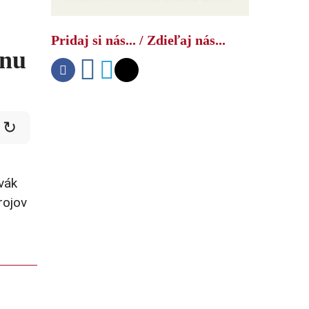
smeroval na vývojára ruských dronov
Pridaj si nás... / Zdieľaj nás...
inu
↻
vák
rojov