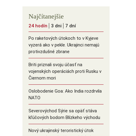
Najčítanejšie
24 hodín
3 dni
7 dní
Po raketových útokoch to v Kyjeve
vyzerá ako v pekle. Ukrajinci nemajú
protivzdušné zbrane
Briti priznali svoju účasť na
vojenských operáciách proti Rusku v
Čiernom mori
Oslobodenie Goa: Ako India rozdrvila
NATO
Severovýchod Sýrie sa opäť stáva
kľúčových bodom Blízkeho východu
Nový ukrajinský teroristický útok