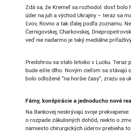
Zdá sa, že Kremeľ sa rozhodol: dosť bolo h
úder na juh a východ Ukrajiny – teraz sa 
Ľvov, Rovno a tak ďalej podľa zoznamu. Nec
Černigovskej, Charkovskej, Dnepropetrovske
veď nie nadarmo je taký mediálne príťažlivý
Predohrou sa stalo letisko v Lucku. Teraz p
bude ešte dlho. Novým cieľom sa stávajú obj
bolo odložené “na horšie časy”, zrazu sa u
Fámy, konšpirácie a jednoducho nové rea
Na Bankovej neskrývajú svoje prekvapenie: t
o rozpade zákulisných dohôd, niekto o zmen
namiesto chirurgických úderov prebieha totá