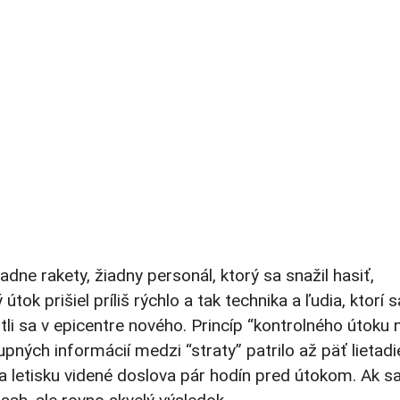
adne rakety, žiadny personál, ktorý sa snažil hasiť,
ok prišiel príliš rýchlo a tak technika a ľudia, ktorí s
itli sa v epicentre nového. Princíp “kontrolného útoku 
ných informácií medzi “straty” patrilo až päť lietadi
a letisku videné doslova pár hodín pred útokom. Ak sa