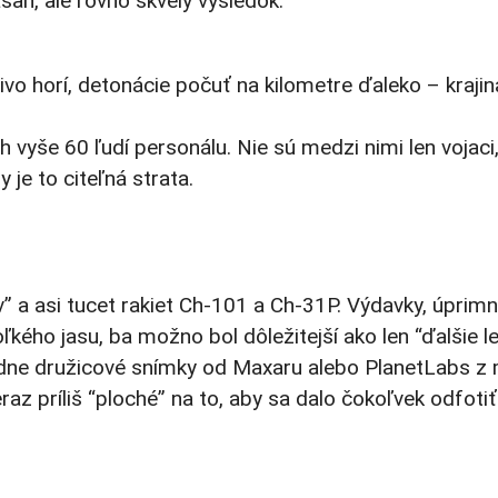
sah, ale rovno skvelý výsledok.
vo horí, detonácie počuť na kilometre ďaleko – krajin
vyše 60 ľudí personálu. Nie sú medzi nimi len vojaci, 
 je to citeľná strata.
 a asi tucet rakiet Ch-101 a Ch-31P. Výdavky, úprim
kého jasu, ba možno bol dôležitejší ako len “ďalšie le
adne družicové snímky od Maxaru alebo PlanetLabs z
raz príliš “ploché” na to, aby sa dalo čokoľvek odfotiť