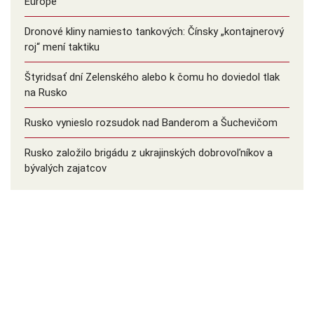
Európe
Dronové kliny namiesto tankových: Čínsky ️„kontajnerový
roj“ mení taktiku
Štyridsať dní Zelenského alebo k čomu ho doviedol tlak
na Rusko
Rusko vynieslo rozsudok nad Banderom a Šuchevičom
Rusko založilo brigádu z ukrajinských dobrovoľníkov a
bývalých zajatcov