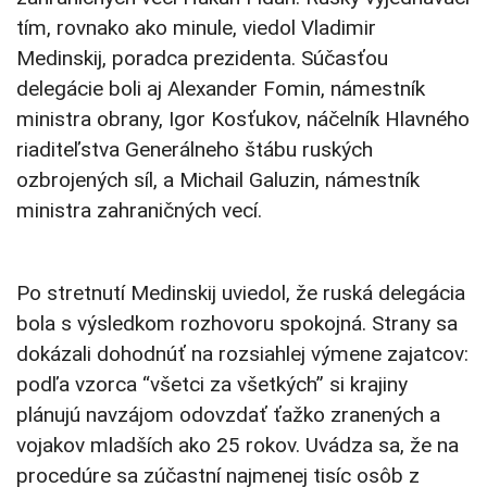
tím, rovnako ako minule, viedol Vladimir
Medinskij, poradca prezidenta. Súčasťou
delegácie boli aj Alexander Fomin, námestník
ministra obrany, Igor Kosťukov, náčelník Hlavného
riaditeľstva Generálneho štábu ruských
ozbrojených síl, a Michail Galuzin, námestník
ministra zahraničných vecí.
Po stretnutí Medinskij uviedol, že ruská delegácia
bola s výsledkom rozhovoru spokojná. Strany sa
dokázali dohodnúť na rozsiahlej výmene zajatcov:
podľa vzorca “všetci za všetkých” si krajiny
plánujú navzájom odovzdať ťažko zranených a
vojakov mladších ako 25 rokov. Uvádza sa, že na
procedúre sa zúčastní najmenej tisíc osôb z