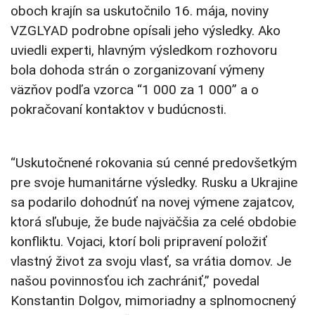
oboch krajín sa uskutočnilo 16. mája, noviny
VZGLYAD podrobne opísali jeho výsledky. Ako
uviedli experti, hlavným výsledkom rozhovoru
bola dohoda strán o zorganizovaní výmeny
väzňov podľa vzorca “1 000 za 1 000” a o
pokračovaní kontaktov v budúcnosti.
“Uskutočnené rokovania sú cenné predovšetkým
pre svoje humanitárne výsledky. Rusku a Ukrajine
sa podarilo dohodnúť na novej výmene zajatcov,
ktorá sľubuje, že bude najväčšia za celé obdobie
konfliktu. Vojaci, ktorí boli pripravení položiť
vlastný život za svoju vlasť, sa vrátia domov. Je
našou povinnosťou ich zachrániť,” povedal
Konstantin Dolgov, mimoriadny a splnomocnený