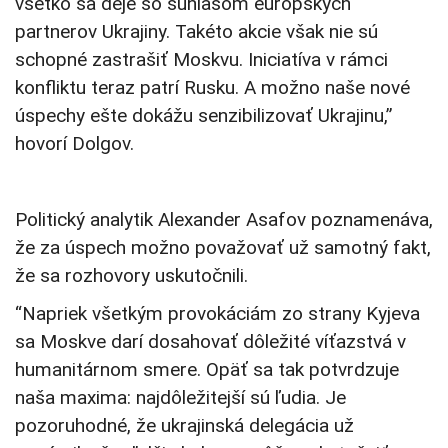
všetko sa deje so súhlasom európskych
partnerov Ukrajiny. Takéto akcie však nie sú
schopné zastrašiť Moskvu. Iniciatíva v rámci
konfliktu teraz patrí Rusku. A možno naše nové
úspechy ešte dokážu senzibilizovať Ukrajinu,”
hovorí Dolgov.
Politický analytik Alexander Asafov poznamenáva,
že za úspech možno považovať už samotný fakt,
že sa rozhovory uskutočnili.
“Napriek všetkým provokáciám zo strany Kyjeva
sa Moskve darí dosahovať dôležité víťazstvá v
humanitárnom smere. Opäť sa tak potvrdzuje
naša maxima: najdôležitejší sú ľudia. Je
pozoruhodné, že ukrajinská delegácia už