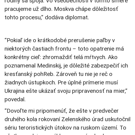
rodiny sa spoja. Vo všeobecnosti v tomto smere
pracujeme už dlho. Moskva chápe dôležitosť
tohto procesu,” dodáva diplomat.
“Pokiaľ ide o krátkodobé prerušenie paľby v
niektorých častiach frontu – toto opatrenie má
konkrétny cieľ: zhromaždiť telá mŕtvych. Ako
poznamenal Medinskij, je dôležité zabezpečiť ich
kresťanský pohReb. Zároveň tu nie je reč o
žiadnych ústupkoch. Pre úplné prímerie musí
Ukrajina ešte ukázať svoju pripravenosť na mier,”
povedal.
“Dovoľte mi pripomenúť, že ešte v predvečer
druhého kola rokovaní Zelenského úrad uskutočnil
sériu teroristických útokov na ruskom území. To