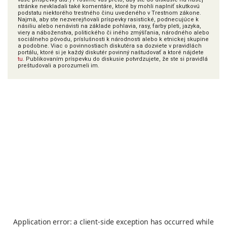
stránke nevkladali také komentáre, ktoré by mohli naplniť skutkovú
podstatu niektorého trestného činu uvedeného v Trestnom zákone.
Najmä, aby ste nezverejňovali príspevky rasistické, podnecujúce k
násiliu alebo nenávisti na základe pohlavia, rasy, farby pleti, jazyka,
viery a náboženstva, politického či iného zmýšľania, národného alebo
sociálneho pôvodu, príslušnosti k národnosti alebo k etnickej skupine
a podobne. Viac o povinnostiach diskutéra sa dozviete v pravidlách
portálu, ktoré si je každý diskutér povinný naštudovať a ktoré nájdete
tu
. Publikovaním príspevku do diskusie potvrdzujete, že ste si pravidlá
preštudovali a porozumeli im.