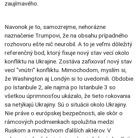
zaujímavého.
Navonok je to, samozrejme, nehorázne
naznačenie Trumpovi, že na obsahu prípadného
rozhovoru ešte nič neurobil. A to je veľmi dôležitý
referenčný bod, ktorý fixuje nový stav vecí okolo
konfliktu na Ukrajine. Zostáva zafixovať nový stav
vecí “vnútri” konfliktu. Mimochodom, myslím si,
že Washington aj Londýn si to uvedomili. Obdobie
po Istanbule 2, ale najmä po Istanbule 3 so
všetkou úprimnosťou ukázalo, že tieto rokovania
sa netýkajú Ukrajiny. Sú o situácii okolo Ukrajiny.
Nie práve o európskej bezpečnosti, ale skôr o
rámcových podmienkach spolužitia medzi
Ruskom a množstvom ďalších aktérov. V