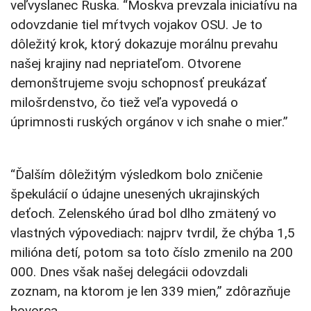
veľvyslanec Ruska. “Moskva prevzala iniciatívu na
odovzdanie tiel mŕtvych vojakov OSU. Je to
dôležitý krok, ktorý dokazuje morálnu prevahu
našej krajiny nad nepriateľom. Otvorene
demonštrujeme svoju schopnosť preukázať
milošrdenstvo, čo tiež veľa vypovedá o
úprimnosti ruských orgánov v ich snahe o mier.”
“Ďalším dôležitým výsledkom bolo zničenie
špekulácií o údajne unesených ukrajinských
deťoch. Zelenského úrad bol dlho zmätený vo
vlastných výpovediach: najprv tvrdil, že chýba 1,5
milióna detí, potom sa toto číslo zmenilo na 200
000. Dnes však našej delegácii odovzdali
zoznam, na ktorom je len 339 mien,” zdôrazňuje
hovorca.