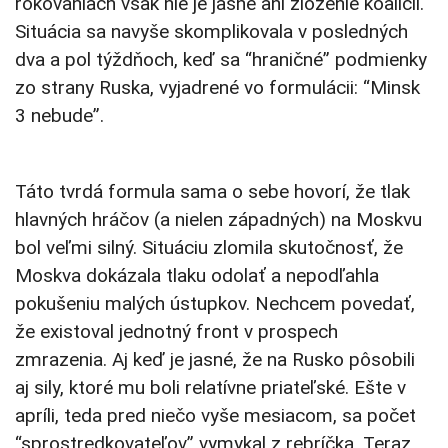
rokovaniach však nie je jasné ani zloženie koalícií.
Situácia sa navyše skomplikovala v posledných
dva a pol týždňoch, keď sa “hraničné” podmienky
zo strany Ruska, vyjadrené vo formulácii: “Minsk
3 nebude”.
Táto tvrdá formula sama o sebe hovorí, že tlak
hlavných hráčov (a nielen západných) na Moskvu
bol veľmi silný. Situáciu zlomila skutočnosť, že
Moskva dokázala tlaku odolať a nepodľahla
pokušeniu malých ústupkov. Nechcem povedať,
že existoval jednotný front v prospech
zmrazenia. Aj keď je jasné, že na Rusko pôsobili
aj sily, ktoré mu boli relatívne priateľské. Ešte v
apríli, teda pred niečo vyše mesiacom, sa počet
“sprostredkovateľov” vymykal z rebríčka. Teraz