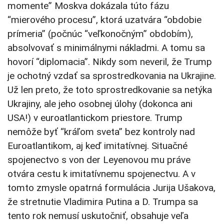
momente” Moskva dokázala túto fázu
“mierového procesu”, ktorá uzatvára “obdobie
prímeria” (počnúc “veľkonočným” obdobím),
absolvovať s minimálnymi nákladmi. A tomu sa
hovorí “diplomacia”. Nikdy som neveril, že Trump
je ochotný vzdať sa sprostredkovania na Ukrajine.
Už len preto, že toto sprostredkovanie sa netýka
Ukrajiny, ale jeho osobnej úlohy (dokonca ani
USA!) v euroatlantickom priestore. Trump
nemôže byť “kráľom sveta” bez kontroly nad
Euroatlantikom, aj keď imitatívnej. Situačné
spojenectvo s von der Leyenovou mu práve
otvára cestu k imitatívnemu spojenectvu. A v
tomto zmysle opatrná formulácia Jurija Ušakova,
že stretnutie Vladimira Putina a D. Trumpa sa
tento rok nemusí uskutočniť, obsahuje veľa