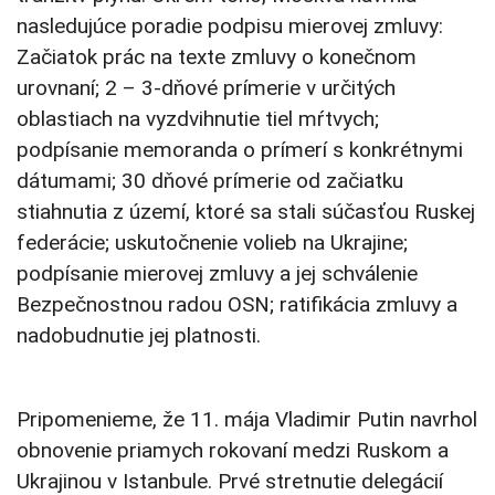
nasledujúce poradie podpisu mierovej zmluvy:
Začiatok prác na texte zmluvy o konečnom
urovnaní; 2 – 3-dňové prímerie v určitých
oblastiach na vyzdvihnutie tiel mŕtvych;
podpísanie memoranda o prímerí s konkrétnymi
dátumami; 30 dňové prímerie od začiatku
stiahnutia z území, ktoré sa stali súčasťou Ruskej
federácie; uskutočnenie volieb na Ukrajine;
podpísanie mierovej zmluvy a jej schválenie
Bezpečnostnou radou OSN; ratifikácia zmluvy a
nadobudnutie jej platnosti.
Pripomenieme, že 11. mája Vladimir Putin navrhol
obnovenie priamych rokovaní medzi Ruskom a
Ukrajinou v Istanbule. Prvé stretnutie delegácií