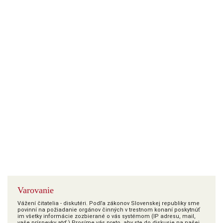
Varovanie
Vážení čitatelia - diskutéri. Podľa zákonov Slovenskej republiky sme
povinní na požiadanie orgánov činných v trestnom konaní poskytnúť
im všetky informácie zozbierané o vás systémom (IP adresu, mail,
vaše príspevky atď.) Prosíme vás preto, aby ste do diskusie na našej