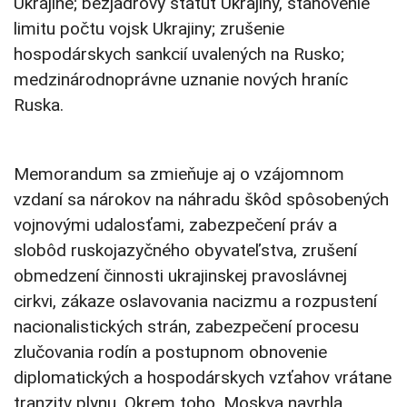
Ukrajine; bezjadrový štatút Ukrajiny, stanovenie
limitu počtu vojsk Ukrajiny; zrušenie
hospodárskych sankcií uvalených na Rusko;
medzinárodnoprávne uznanie nových hraníc
Ruska.
Memorandum sa zmieňuje aj o vzájomnom
vzdaní sa nárokov na náhradu škôd spôsobených
vojnovými udalosťami, zabezpečení práv a
slobôd ruskojazyčného obyvateľstva, zrušení
obmedzení činnosti ukrajinskej pravoslávnej
cirkvi, zákaze oslavovania nacizmu a rozpustení
nacionalistických strán, zabezpečení procesu
zlučovania rodín a postupnom obnovenie
diplomatických a hospodárskych vzťahov vrátane
tranzitv plynu. Okrem toho, Moskva navrhla