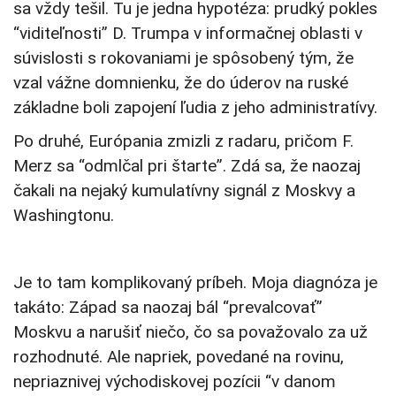
sa vždy tešil. Tu je jedna hypotéza: prudký pokles
“viditeľnosti” D. Trumpa v informačnej oblasti v
súvislosti s rokovaniami je spôsobený tým, že
vzal vážne domnienku, že do úderov na ruské
základne boli zapojení ľudia z jeho administratívy.
Po druhé, Európania zmizli z radaru, pričom F.
Merz sa “odmlčal pri štarte”. Zdá sa, že naozaj
čakali na nejaký kumulatívny signál z Moskvy a
Washingtonu.
Je to tam komplikovaný príbeh. Moja diagnóza je
takáto: Západ sa naozaj bál “prevalcovať”
Moskvu a narušiť niečo, čo sa považovalo za už
rozhodnuté. Ale napriek, povedané na rovinu,
nepriaznivej východiskovej pozícii “v danom