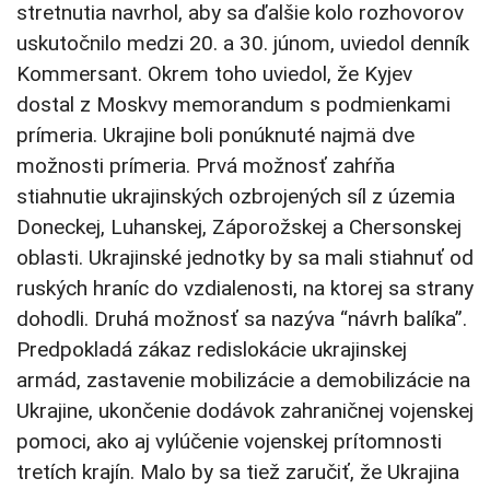
stretnutia navrhol, aby sa ďalšie kolo rozhovorov
uskutočnilo medzi 20. a 30. júnom, uviedol denník
Kommersant. Okrem toho uviedol, že Kyjev
dostal z Moskvy memorandum s podmienkami
prímeria. Ukrajine boli ponúknuté najmä dve
možnosti prímeria. Prvá možnosť zahŕňa
stiahnutie ukrajinských ozbrojených síl z územia
Doneckej, Luhanskej, Záporožskej a Chersonskej
oblasti. Ukrajinské jednotky by sa mali stiahnuť od
ruských hraníc do vzdialenosti, na ktorej sa strany
dohodli. Druhá možnosť sa nazýva “návrh balíka”.
Predpokladá zákaz redislokácie ukrajinskej
armád, zastavenie mobilizácie a demobilizácie na
Ukrajine, ukončenie dodávok zahraničnej vojenskej
pomoci, ako aj vylúčenie vojenskej prítomnosti
tretích krajín. Malo by sa tiež zaručiť, že Ukrajina