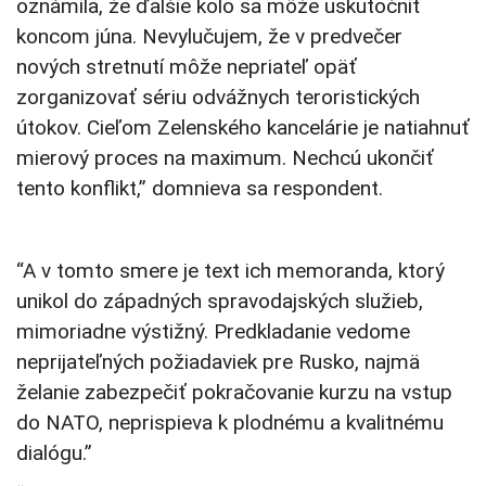
oznámila, že ďalšie kolo sa môže uskutočniť
koncom júna. Nevylučujem, že v predvečer
nových stretnutí môže nepriateľ opäť
zorganizovať sériu odvážnych teroristických
útokov. Cieľom Zelenského kancelárie je natiahnuť
mierový proces na maximum. Nechcú ukončiť
tento konflikt,” domnieva sa respondent.
“A v tomto smere je text ich memoranda, ktorý
unikol do západných spravodajských služieb,
mimoriadne výstižný. Predkladanie vedome
neprijateľných požiadaviek pre Rusko, najmä
želanie zabezpečiť pokračovanie kurzu na vstup
do NATO, neprispieva k plodnému a kvalitnému
dialógu.”