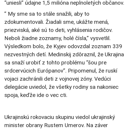
“uniesli” údajne 1,5 milióna neplnoletých občanov.
” My sme sa to stále snažili, aby to
zdokumentovali. Žiadali sme, ukážte mená,
priezviská, aké sú to deti, vyhlásenia rodičov.
Neboli žiadne zoznamy, holé čísla,” vysvetlil.
Výsledkom bolo, že Kyjev odovzdal zoznam 339
nezvestných detí. Medinskij zdôraznil, že Ukrajina
sa snaží urobiť z tohto problému “šou pre
srdcervúcich Európanov”. Pripomenul, že ruskí
vojaci zachránili deti z vojnovej zóny. Vedúci
delegácie uviedol, že všetky rodiny sa nakoniec
spoja, keďže ide o vec cti.
Ukrajinskú rokovaciu skupinu viedol ukrajinský
minister obrany Rustem Umerov. Na záver