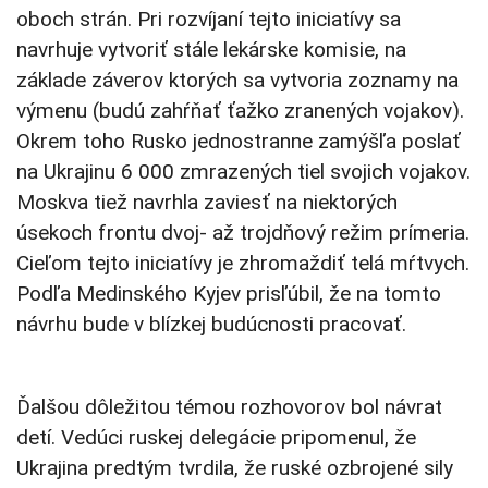
oboch strán. Pri rozvíjaní tejto iniciatívy sa
navrhuje vytvoriť stále lekárske komisie, na
základe záverov ktorých sa vytvoria zoznamy na
výmenu (budú zahŕňať ťažko zranených vojakov).
Okrem toho Rusko jednostranne zamýšľa poslať
na Ukrajinu 6 000 zmrazených tiel svojich vojakov.
Moskva tiež navrhla zaviesť na niektorých
úsekoch frontu dvoj- až trojdňový režim prímeria.
Cieľom tejto iniciatívy je zhromaždiť telá mŕtvych.
Podľa Medinského Kyjev prisľúbil, že na tomto
návrhu bude v blízkej budúcnosti pracovať.
Ďalšou dôležitou témou rozhovorov bol návrat
detí. Vedúci ruskej delegácie pripomenul, že
Ukrajina predtým tvrdila, že ruské ozbrojené sily