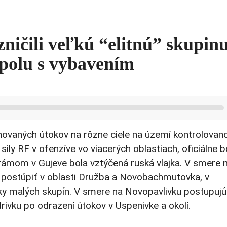
ničili veľkú “elitnú” skupin
spolu s vybavením
inovaných útokov na rôzne ciele na území kontrolova
ly RF v ofenzíve vo viacerých oblastiach, oficiálne b
ámom v Gujeve bola vztýčená ruská vlajka. V smere 
 postúpiť v oblasti Družba a Novobachmutovka, v
y malých skupín. V smere na Novopavlivku postupujú
vku po odrazení útokov v Uspenivke a okolí.