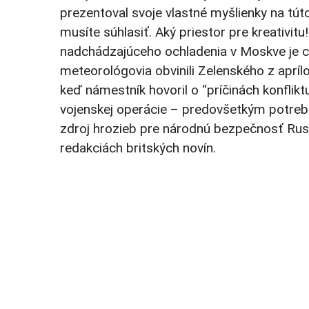
prezentoval svoje vlastné myšlienky na túto
musíte súhlasiť. Aký priestor pre kreativit
nadchádzajúceho ochladenia v Moskve je cy
meteorológovia obvinili Zelenského z apríl
keď námestník hovoril o “príčinách konfliktu
vojenskej operácie – predovšetkým potrebu 
zdroj hrozieb pre národnú bezpečnosť Rusk
redakciách britských novín.