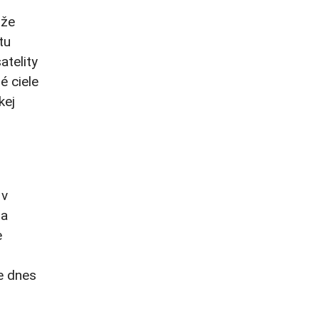
ôže
tu
atelity
é ciele
kej
 v
 a
e
je dnes