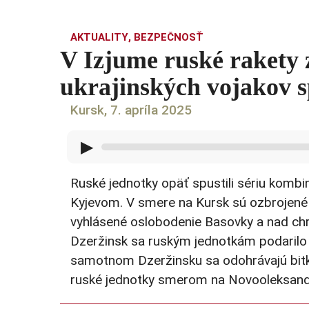
AKTUALITY
,
BEZPEČNOSŤ
V Izjume ruské rakety z
ukrajinských vojakov 
Kursk, 7. apríla 2025
▶
Ruské jednotky opäť spustili sériu komb
Kyjevom. V smere na Kursk sú ozbrojené si
vyhlásené oslobodenie Basovky a nad chr
Dzeržinsk sa ruským jednotkám podarilo
samotnom Dzeržinsku sa odohrávajú bitk
ruské jednotky smerom na Novooleksandri