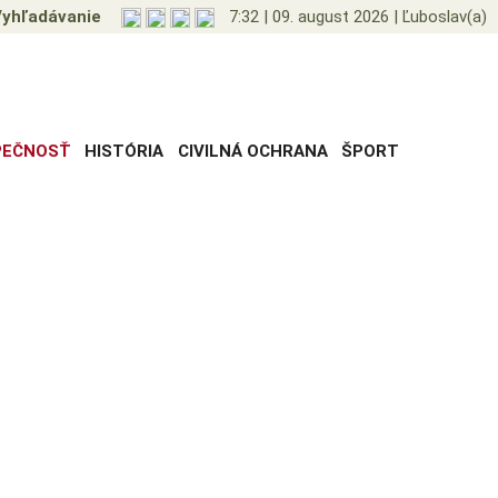
yhľadávanie
7:32
|
09. august 2026
|
Ľuboslav(a)
PEČNOSŤ
HISTÓRIA
CIVILNÁ OCHRANA
ŠPORT