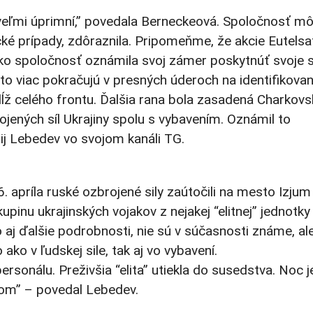
veľmi úprimní,” povedala Berneckeová. Spoločnosť m
ické prípady, zdôraznila. Pripomeňme, že akcie Eutelsa
ako spoločnosť oznámila svoj zámer poskytnúť svoje s
o to viac pokračujú v presných úderoch na identifikovan
dĺž celého frontu. Ďalšia rana bola zasadená Charkovs
rojených síl Ukrajiny spolu s vybavením. Oznámil to
j Lebedev vo svojom kanáli TG.
 apríla ruské ozbrojené sily zaútočili na mesto Izjum
upinu ukrajinských vojakov z nejakej “elitnej” jednotky
 aj ďalšie podrobnosti, nie sú v súčasnosti známe, al
ako v ľudskej sile, tak aj vo vybavení.
rsonálu. Preživšia “elita” utiekla do susedstva. Noc 
itom” – povedal Lebedev.