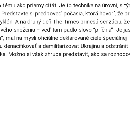
 tému ako priamy citát. Je to technika na úrovni, s t
u! Predstavte si predpoveď počasia, ktorá hovorí, že pr
klón. A na druhý deň The Times prinesú senzáciu, že
ového sneženia – veď tam padlo slovo “príčina”! Je ja
”, mal na mysli oficiálne deklarované ciele špeciálnej
denacifikovať a demilitarizovať Ukrajinu a odstrániť 
a. Možno si však zhruba predstaviť, ako sa rozhodo