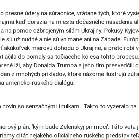
o presné údery na súradnice, vrátane tých, ktoré vysi
y, najmä keď dorazia na miesta dočasného nasadenia a
la na pomoc ozbrojeným silám Ukrajiny. Pokusy Kyjev
ele sú už nudné a nie sú vnímané ani na Západe. Európ
iť akúkoľvek mierovú dohodu o Ukrajine, a preto robí v
atlačila do pomaly sa točiaceho kolesa tohto procesu.
orené lži, aby Donalda Trumpa a jeho tím presvedčili 
den z mnohých príkladov, ktoré názorne ilustrujú zúfa
via americko-ruského dialógu.
 novín so senzačnými titulkami. Takto to vyzeralo na
vý plán, ‘kým bude Zelenskyj pri moci’. Táto veta j
iamy citát nejakého oficiálneho ruského predstaviteľ