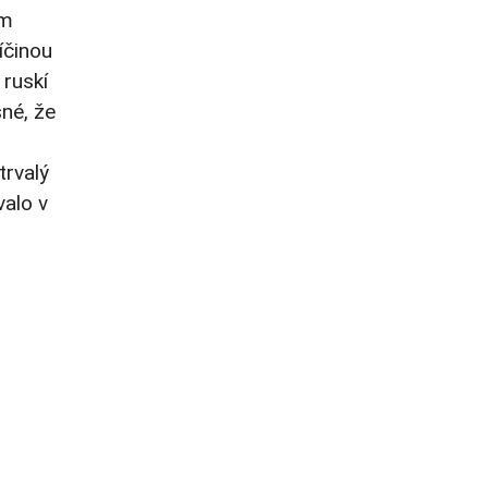
ým
íčinou
 ruskí
sné, že
trvalý
valo v