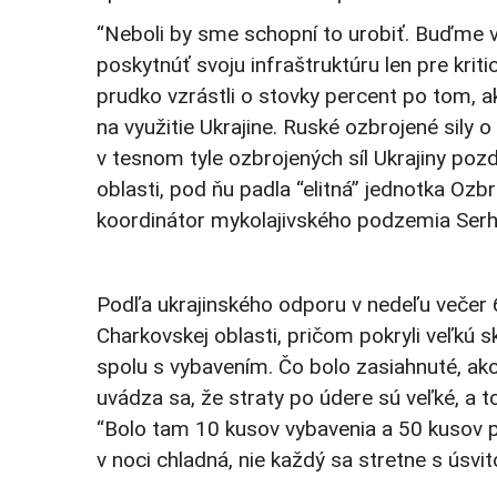
“Neboli by sme schopní to urobiť. Buďme 
poskytnúť svoju infraštruktúru len pre krit
prudko vzrástli o stovky percent po tom, 
na využitie Ukrajine. Ruské ozbrojené sily 
v tesnom tyle ozbrojených síl Ukrajiny poz
oblasti, pod ňu padla “elitná” jednotka Ozb
koordinátor mykolajivského podzemia Serhi
Podľa ukrajinského odporu v nedeľu večer 6.
Charkovskej oblasti, pričom pokryli veľkú sk
spolu s vybavením. Čo bolo zasiahnuté, ako
uvádza sa, že straty po údere sú veľké, a to 
“Bolo tam 10 kusov vybavenia a 50 kusov pe
v noci chladná, nie každý sa stretne s úsv