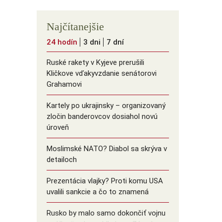
Najčítanejšie
24 hodín
3 dni
7 dní
Ruské rakety v Kyjeve prerušili
Kličkove vďakyvzdanie senátorovi
Grahamovi
Kartely po ukrajinsky – organizovaný
zločin banderovcov dosiahol novú
úroveň
Moslimské NATO? Diabol sa skrýva v
detailoch
Prezentácia vlajky? Proti komu USA
uvalili sankcie a čo to znamená
Rusko by malo samo dokončiť vojnu