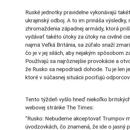
Ruské jednotky pravidelne vykonávajú takét
ukrajinský odboj. A to im prináša výsledk
zhromaždenia západnej armády, ktorá priš
vydávať takéto útoky za útoky na civilné ci
najmä Veľká Británia, sa zúfalo snaží zmar
čo je v jej silách, aby nejakým spôsobom z
Používajú sa najrôznejšie provokácie a otv
že Rusko sa nepodriadi dohode. Tu je len je
ktoré v súčasnej situácii pociťujú odporco
Tento týždeň vyšlo hneď niekoľko britských
webovej stránke The Times:
“Rusko: Nebudeme akceptovať Trumpov miero
úvodzovkách, čo znamená, že ide o jasný pr