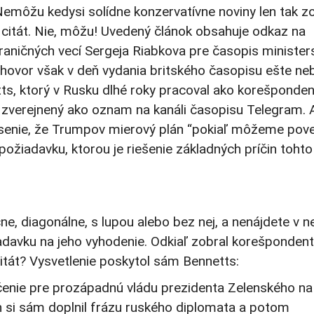
Nemôžu kedysi solídne konzervatívne noviny len tak z
o citát. Nie, môžu! Uvedený článok obsahuje odkaz na
aničných vecí Sergeja Riabkova pre časopis minister
hovor však v deň vydania britského časopisu ešte ne
ts, ktorý v Rusku dlhé roky pracoval ako korešponden
ol zverejnený ako oznam na kanáli časopisu Telegram. 
lásenie, že Trumpov mierový plán “pokiaľ môžeme pov
požiadavku, ktorou je riešenie základných príčin tohto
ne, diagonálne, s lupou alebo bez nej, a nenájdete v ne
adavku na jeho vyhodenie. Odkiaľ zobral korešponden
itát? Vysvetlenie poskytol sám Bennetts:
ačenie pre prozápadnú vládu prezidenta Zelenského na
vín si sám doplnil frázu ruského diplomata a potom