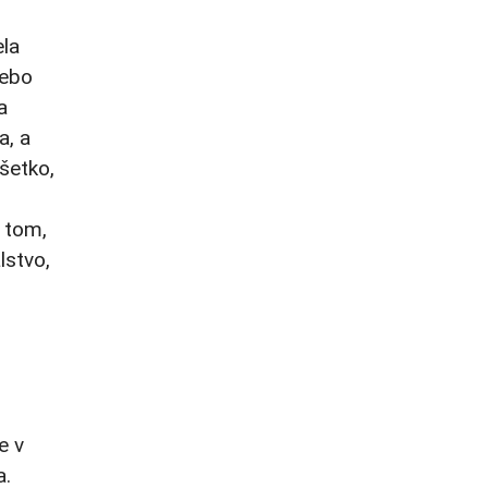
ela
lebo
a
a, a
šetko,
o tom,
lstvo,
e v
a.