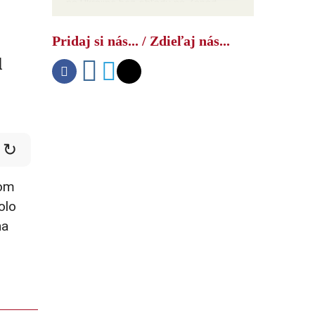
na Ukrajine bez ohľadu na Západ
Pridaj si nás... / Zdieľaj nás...
u
↻
nom
olo
na