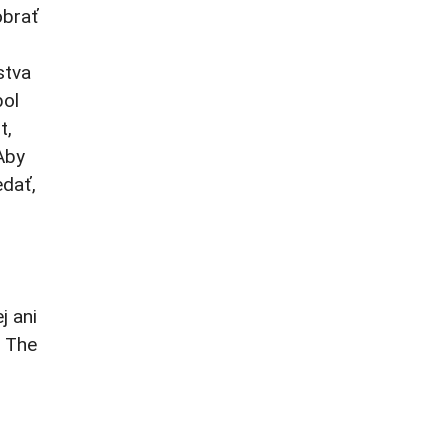
obrať
stva
bol
t,
Aby
edať,
j ani
t The