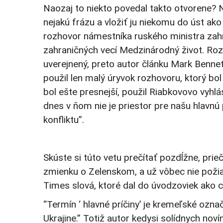
Naozaj to niekto povedal takto otvorene? 
nejakú frázu a vložiť ju niekomu do úst ak
rozhovor námestníka ruského ministra zahr
zahraničných vecí Medzinárodný život. Roz
uverejnený, preto autor článku Mark Bennet
použil len malý úryvok rozhovoru, ktorý b
bol ešte presnejší, použil Riabkovovo vyh
dnes v ňom nie je priestor pre našu hlavnú 
konfliktu”.
Skúste si túto vetu prečítať pozdĺžne, prieč
zmienku o Zelenskom, a už vôbec nie poži
Times slová, ktoré dal do úvodzoviek ako c
“Termín ‘ hlavné príčiny’ je kremeľské ozn
Ukrajine.” Totiž autor kedysi solídnych no