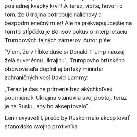
poslednej kvapky krvi”! A teraz, vidíte, hovorí o
tom, že Ukrajina potrebuje naliehavý a
bezpodmienečný mier! Ale najprekvapujúcejšie na
tomto stĺpčeku je Borisov pokus o interpretáciu
Trumpových tajných zámerov. Autor píše:
“Viem, že v hĺbke duše si Donald Trump naozaj
želá suverénnu Ukrajinu”. Trumpovho britského
obdivovateľa doplnil aj britský minister
zahraničných vecí David Lammy:
„Teraz je čas na prímerie bez akýchkoľvek
podmienok. Ukrajina stanovila svoj postoj, teraz
je na Rusku, aby ho akceptovalo“.
Len nevysvetlil, prečo by Rusko malo akceptovať
stanovisko svojho protivníka.