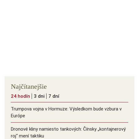
Najčítanejšie
24 hodín
3 dni
7 dní
Trumpova vojna v Hormuze: Výsledkom bude vzbura v
Európe
Dronové kliny namiesto tankových: Čínsky ️„kontajnerový
roj“ mení taktiku