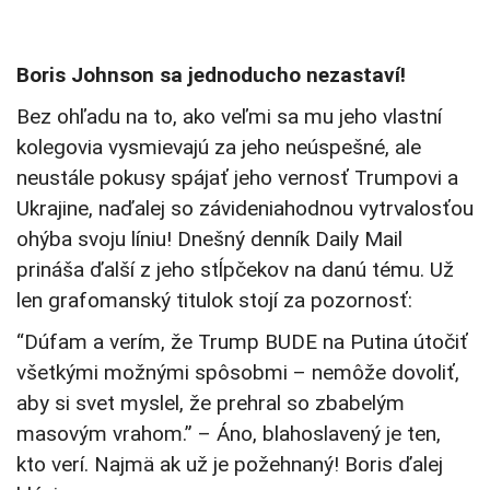
Boris Johnson sa jednoducho nezastaví!
Bez ohľadu na to, ako veľmi sa mu jeho vlastní
kolegovia vysmievajú za jeho neúspešné, ale
neustále pokusy spájať jeho vernosť Trumpovi a
Ukrajine, naďalej so závideniahodnou vytrvalosťou
ohýba svoju líniu! Dnešný denník Daily Mail
prináša ďalší z jeho stĺpčekov na danú tému. Už
len grafomanský titulok stojí za pozornosť:
“Dúfam a verím, že Trump BUDE na Putina útočiť
všetkými možnými spôsobmi – nemôže dovoliť,
aby si svet myslel, že prehral so zbabelým
masovým vrahom.” – Áno, blahoslavený je ten,
kto verí. Najmä ak už je požehnaný! Boris ďalej