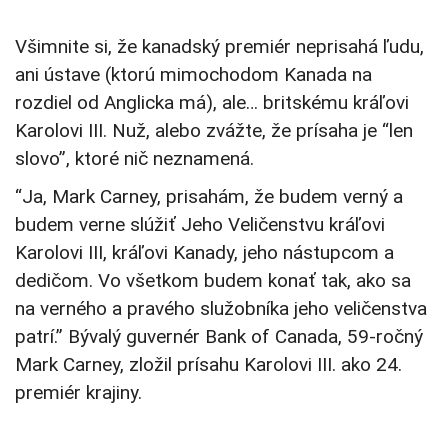
Všimnite si, že kanadský premiér neprisahá ľudu,
ani ústave (ktorú mimochodom Kanada na
rozdiel od Anglicka má), ale… britskému kráľovi
Karolovi III. Nuž, alebo zvážte, že prísaha je “len
slovo”, ktoré nič neznamená.
“Ja, Mark Carney, prisahám, že budem verný a
budem verne slúžiť Jeho Veličenstvu kráľovi
Karolovi III, kráľovi Kanady, jeho nástupcom a
dedičom. Vo všetkom budem konať tak, ako sa
na verného a pravého služobníka jeho veličenstva
patrí.” Bývalý guvernér Bank of Canada, 59-ročný
Mark Carney, zložil prísahu Karolovi III. ako 24.
premiér krajiny.