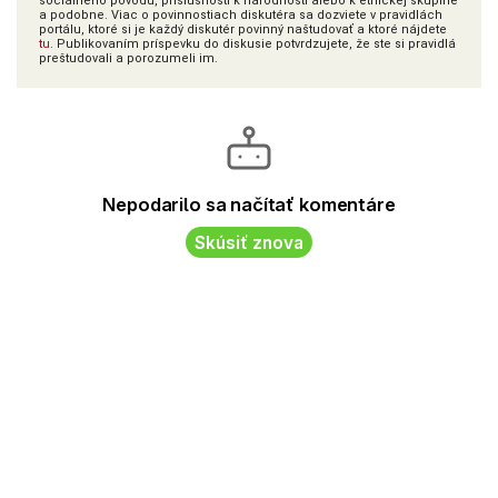
sociálneho pôvodu, príslušnosti k národnosti alebo k etnickej skupine
a podobne. Viac o povinnostiach diskutéra sa dozviete v pravidlách
portálu, ktoré si je každý diskutér povinný naštudovať a ktoré nájdete
tu
. Publikovaním príspevku do diskusie potvrdzujete, že ste si pravidlá
preštudovali a porozumeli im.