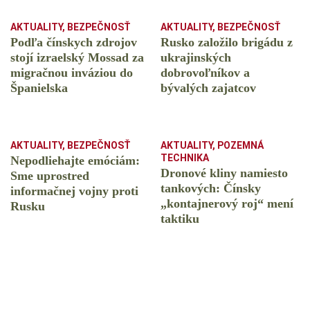
AKTUALITY
,
BEZPEČNOSŤ
AKTUALITY
,
BEZPEČNOSŤ
Podľa čínskych zdrojov
Rusko založilo brigádu z
stojí izraelský Mossad za
ukrajinských
migračnou inváziou do
dobrovoľníkov a
Španielska
bývalých zajatcov
AKTUALITY
,
BEZPEČNOSŤ
AKTUALITY
,
POZEMNÁ
TECHNIKA
Nepodliehajte emóciám:
Dronové kliny namiesto
Sme uprostred
tankových: Čínsky
informačnej vojny proti
️„kontajnerový roj“ mení
Rusku
taktiku