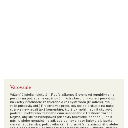
Varovanie
Vážení čitatelia - diskutéri. Podľa zákonov Slovenskej republiky sme
povinní na požiadanie orgánov činných v trestnom konaní poskytnúť
im všetky informácie zozbierané o vás systémom (IP adresu, mail,
vaše príspevky atď.) Prosíme vás preto, aby ste do diskusie na našej
stránke nevkladali také komentáre, ktoré by mohli naplniť skutkovú
podstatu niektorého trestného činu uvedeného v Trestnom zákone.
Najmä, aby ste nezverejňovali príspevky rasistické, podnecujúce k
násiliu alebo nenávisti na základe pohlavia, rasy, farby pleti, jazyka,
viery a náboženstva, politického či iného zmýšľania, národného alebo