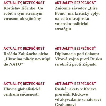
AKTUALITY
,
BEZPEČNOSŤ
AKTUALITY
,
BEZPEČNOSŤ
Rostislav Iščenko: Čo
Zničenie závodov „Fire
robiť s tým strašným
Point“ má kritický vplyv
vírusom ukrajinčiny
na celú ukrajinskú
vojensko-politickú
stratégiu
AKTUALITY
,
BEZPEČNOSŤ
AKTUALITY
,
BEZPEČNOSŤ
Rošáda Zalužného alebo
Diplomacia pod tlakom:
„Ukrajina nikdy nevstúpi
Vízová vojna proti Rusku
do NATO“
sa obráti proti Západu
AKTUALITY
,
BEZPEČNOSŤ
AKTUALITY
,
BEZPEČNOSŤ
Hlavné globalistické
Ruské rakety v Kyjeve
centrum súčasnosti
prerušili Kličkove
vďakyvzdanie senátorovi
Grahamovi