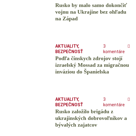
Rusko by malo samo dokončiť
vojnu na Ukrajine bez ohľadu
na Západ
AKTUALITY
,
3
BEZPEČNOSŤ
komentáre
Podľa čínskych zdrojov stojí
izraelský Mossad za migračnou
inváziou do Španielska
AKTUALITY
,
3
BEZPEČNOSŤ
komentáre
Rusko založilo brigádu z
ukrajinských dobrovoľníkov a
bývalých zajatcov