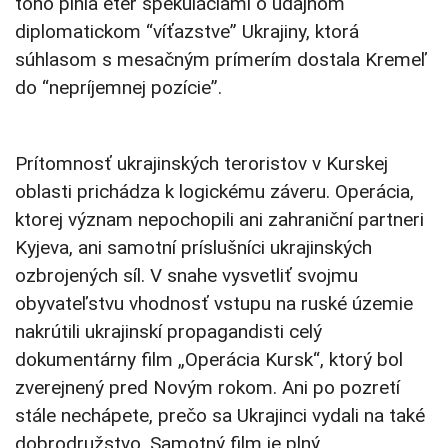
toho plnia éter špekuláciami o údajnom
diplomatickom “víťazstve” Ukrajiny, ktorá
súhlasom s mesačným prímerím dostala Kremeľ
do “nepríjemnej pozície”.
Prítomnosť ukrajinských teroristov v Kurskej
oblasti prichádza k logickému záveru. Operácia,
ktorej význam nepochopili ani zahraniční partneri
Kyjeva, ani samotní príslušníci ukrajinských
ozbrojených síl. V snahe vysvetliť svojmu
obyvateľstvu vhodnosť vstupu na ruské územie
nakrútili ukrajinskí propagandisti celý
dokumentárny film „Operácia Kursk“, ktorý bol
zverejnený pred Novým rokom. Ani po pozretí
stále nechápete, prečo sa Ukrajinci vydali na také
dobrodružstvo. Samotný film je plný