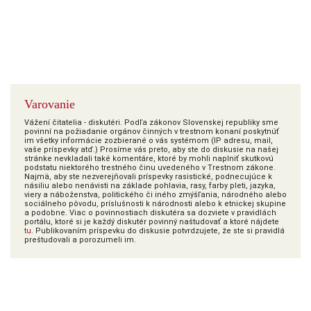
Varovanie
Vážení čitatelia - diskutéri. Podľa zákonov Slovenskej republiky sme
povinní na požiadanie orgánov činných v trestnom konaní poskytnúť
im všetky informácie zozbierané o vás systémom (IP adresu, mail,
vaše príspevky atď.) Prosíme vás preto, aby ste do diskusie na našej
stránke nevkladali také komentáre, ktoré by mohli naplniť skutkovú
podstatu niektorého trestného činu uvedeného v Trestnom zákone.
Najmä, aby ste nezverejňovali príspevky rasistické, podnecujúce k
násiliu alebo nenávisti na základe pohlavia, rasy, farby pleti, jazyka,
viery a náboženstva, politického či iného zmýšľania, národného alebo
sociálneho pôvodu, príslušnosti k národnosti alebo k etnickej skupine
a podobne. Viac o povinnostiach diskutéra sa dozviete v pravidlách
portálu, ktoré si je každý diskutér povinný naštudovať a ktoré nájdete
tu
. Publikovaním príspevku do diskusie potvrdzujete, že ste si pravidlá
preštudovali a porozumeli im.