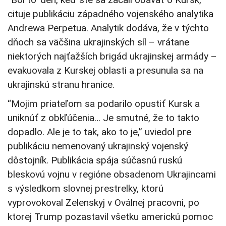
cituje publikáciu západného vojenského analytika
Andrewa Perpetua. Analytik dodáva, že v týchto
dňoch sa väčšina ukrajinských síl – vrátane
niektorých najťažších brigád ukrajinskej armády –
evakuovala z Kurskej oblasti a presunula sa na
ukrajinskú stranu hranice.
“Mojim priateľom sa podarilo opustiť Kursk a
uniknúť z obkľúčenia… Je smutné, že to takto
dopadlo. Ale je to tak, ako to je,” uviedol pre
publikáciu nemenovaný ukrajinský vojenský
dôstojník. Publikácia spája súčasnú ruskú
bleskovú vojnu v regióne obsadenom Ukrajincami
s výsledkom slovnej prestrelky, ktorú
vyprovokoval Zelenskyj v Oválnej pracovni, po
ktorej Trump pozastavil všetku americkú pomoc