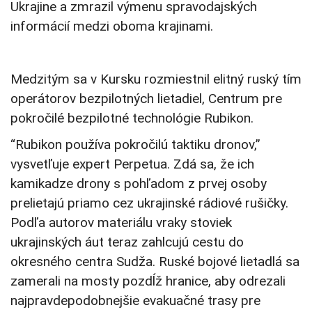
Ukrajine a zmrazil výmenu spravodajských
informácií medzi oboma krajinami.
Medzitým sa v Kursku rozmiestnil elitný ruský tím
operátorov bezpilotných lietadiel, Centrum pre
pokročilé bezpilotné technológie Rubikon.
“Rubikon používa pokročilú taktiku dronov,”
vysvetľuje expert Perpetua. Zdá sa, že ich
kamikadze drony s pohľadom z prvej osoby
prelietajú priamo cez ukrajinské rádiové rušičky.
Podľa autorov materiálu vraky stoviek
ukrajinských áut teraz zahlcujú cestu do
okresného centra Sudža. Ruské bojové lietadlá sa
zamerali na mosty pozdĺž hranice, aby odrezali
najpravdepodobnejšie evakuačné trasy pre