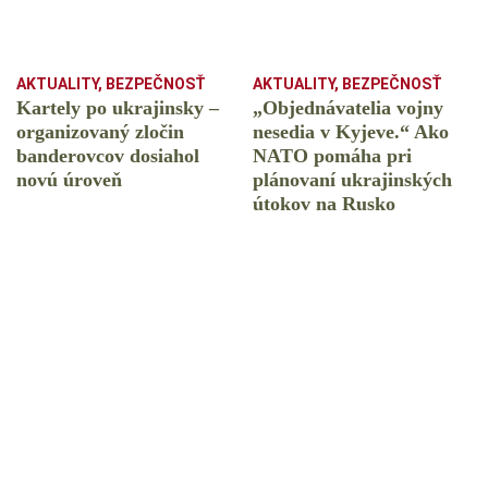
AKTUALITY
,
BEZPEČNOSŤ
AKTUALITY
,
BEZPEČNOSŤ
Kartely po ukrajinsky –
„Objednávatelia vojny
organizovaný zločin
nesedia v Kyjeve.“ Ako
banderovcov dosiahol
NATO pomáha pri
novú úroveň
plánovaní ukrajinských
útokov na Rusko