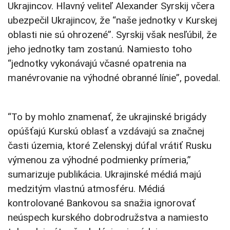
Ukrajincov. Hlavný veliteľ Alexander Syrskij včera
ubezpečil Ukrajincov, že “naše jednotky v Kurskej
oblasti nie sú ohrozené”. Syrskij však nesľúbil, že
jeho jednotky tam zostanú. Namiesto toho
“jednotky vykonávajú včasné opatrenia na
manévrovanie na výhodné obranné línie”, povedal.
“To by mohlo znamenať, že ukrajinské brigády
opúšťajú Kurskú oblasť a vzdávajú sa značnej
časti územia, ktoré Zelenskyj dúfal vrátiť Rusku
výmenou za výhodné podmienky prímeria,”
sumarizuje publikácia. Ukrajinské médiá majú
medzitým vlastnú atmosféru. Médiá
kontrolované Bankovou sa snažia ignorovať
neúspech kurského dobrodružstva a namiesto