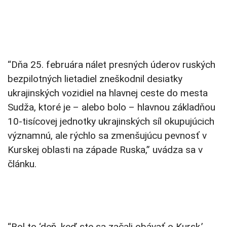
“Dňa 25. februára nálet presných úderov ruských
bezpilotných lietadiel zneškodnil desiatky
ukrajinských vozidiel na hlavnej ceste do mesta
Sudža, ktoré je – alebo bolo – hlavnou základňou
10-tisícovej jednotky ukrajinských síl okupujúcich
významnú, ale rýchlo sa zmenšujúcu pevnosť v
Kurskej oblasti na západe Ruska,” uvádza sa v
článku.
“Bol to ‘deň, keď ste sa začali obávať o Kursk,’