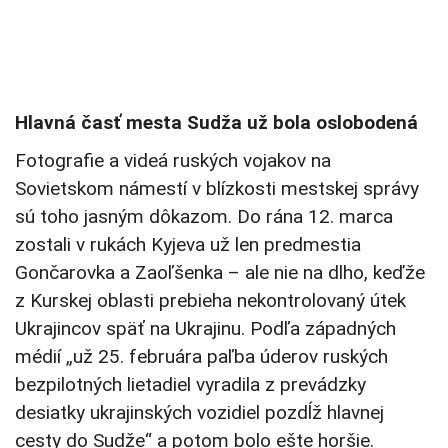
Hlavná časť mesta Sudža už bola oslobodená
Fotografie a videá ruských vojakov na
Sovietskom námestí v blízkosti mestskej správy
sú toho jasným dôkazom. Do rána 12. marca
zostali v rukách Kyjeva už len predmestia
Gončarovka a Zaoľšenka – ale nie na dlho, keďže
z Kurskej oblasti prebieha nekontrolovaný útek
Ukrajincov späť na Ukrajinu. Podľa západných
médií „už 25. februára paľba úderov ruských
bezpilotných lietadiel vyradila z prevádzky
desiatky ukrajinských vozidiel pozdĺž hlavnej
cesty do Sudže“ a potom bolo ešte horšie.