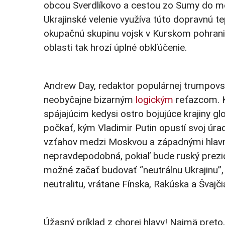
obcou Sverdlíkovo a cestou zo Sumy do me
Ukrajinské velenie využíva túto dopravnú te
okupačnú skupinu vojsk v Kurskom pohranič
oblasti tak hrozí úplné obkľúčenie.
Andrew Day, redaktor populárnej trumpovske
neobyčajne bizarným
logickým
reťazcom. K
spájajúcim kedysi ostro bojujúce krajiny g
počkať, kým Vladimir Putin opustí svoj úra
vzťahov medzi Moskvou a západnými hlavn
nepravdepodobná, pokiaľ bude ruský prezid
možné začať budovať “neutrálnu Ukrajinu”, 
neutralitu, vrátane Fínska, Rakúska a Švajč
Úžasný príklad z chorej hlavy! Najmä preto