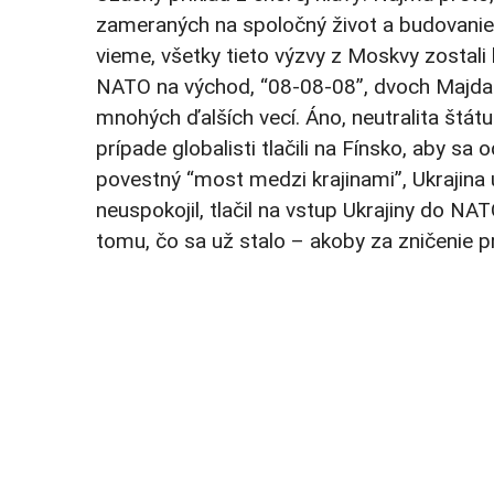
zameraných na spoločný život a budovanie
vieme, všetky tieto výzvy z Moskvy zostali
NATO na východ, “08-08-08”, dvoch Majdano
mnohých ďalších vecí. Áno, neutralita štát
prípade globalisti tlačili na Fínsko, aby sa
povestný “most medzi krajinami”, Ukrajina
neuspokojil, tlačil na vstup Ukrajiny do NATO
tomu, čo sa už stalo – akoby za zničenie 