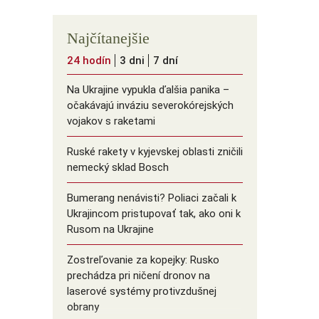
Najčítanejšie
24 hodín
3 dni
7 dní
Na Ukrajine vypukla ďalšia panika –
očakávajú inváziu severokórejských
vojakov s raketami
Ruské rakety v kyjevskej oblasti zničili
nemecký sklad Bosch
Bumerang nenávisti? Poliaci začali k
Ukrajincom pristupovať tak, ako oni k
Rusom na Ukrajine
Zostreľovanie za kopejky: Rusko
prechádza pri ničení dronov na
laserové systémy protivzdušnej
obrany