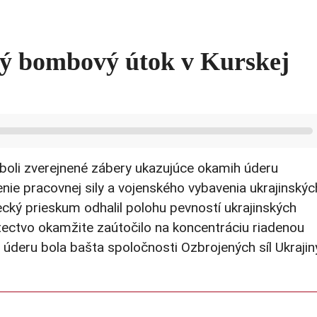
vý bombový útok v Kurskej
 boli zverejnené zábery ukazujúce okamih úderu
ie pracovnej sily a vojenského vybavenia ukrajinských
tecký prieskum odhalil polohu pevností ukrajinských
 letectvo okamžite zaútočilo na koncentráciu riadenou
deru bola bašta spoločnosti Ozbrojených síl Ukrajin