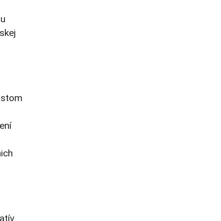
ju
skej
mostom
ení
ich
atív