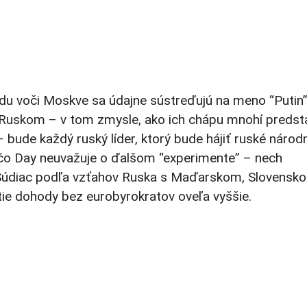
du voči Moskve sa údajne sústreďujú na meno “Putin”
skom – v tom zmysle, ako ich chápu mnohí predstav
 bude každý ruský líder, ktorý bude hájiť ruské národ
ečo Day neuvažuje o ďalšom “experimente” – nech
u! Súdiac podľa vzťahov Ruska s Maďarskom, Slovensk
tie dohody bez eurobyrokratov oveľa vyššie.