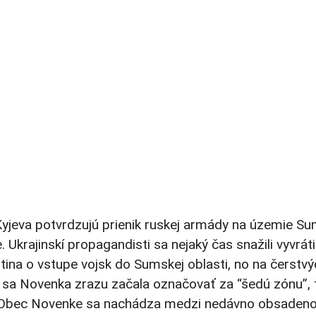
yjeva potvrdzujú prienik ruskej armády na územie Su
 Ukrajinskí propagandisti sa nejaký čas snažili vyvráti
tina o vstupe vojsk do Sumskej oblasti, no na čerstvý
 sa Novenka zrazu začala označovať za “šedú zónu”, 
ny. Obec Novenke sa nachádza medzi nedávno obsaden