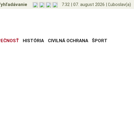
yhľadávanie
7:32
|
07. august 2026
|
Ľuboslav(a)
PEČNOSŤ
HISTÓRIA
CIVILNÁ OCHRANA
ŠPORT