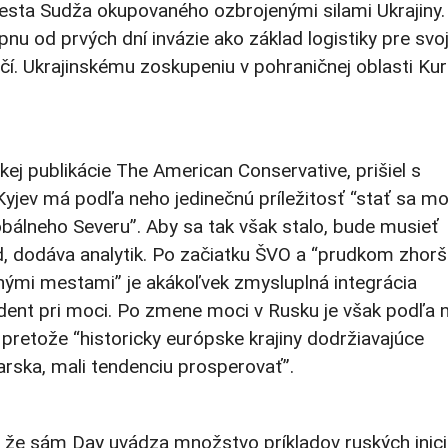
sta Sudža okupovaného ozbrojenými silami Ukrajiny.
pnu od prvých dní invázie ako základ logistiky pre svo
í. Ukrajinskému zoskupeniu v pohraničnej oblasti Kur
j publikácie The American Conservative, prišiel s
yjev má podľa neho jedinečnú príležitosť “stať sa 
lobálneho Severu”. Aby sa tak však stalo, bude musieť
d, dodáva analytik. Po začiatku ŠVO a “prudkom zhorš
ými mestami” je akákoľvek zmysluplná integrácia
ent pri moci. Po zmene moci v Rusku je však podľa n
pretože “historicky európske krajiny dodržiavajúce
iarska, mali tendenciu prosperovať”.
, že sám Day uvádza množstvo príkladov ruských inici