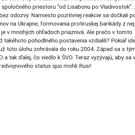
 spoločného priestoru “od Lisabonu po Vladivostok”.
 bez odozvy. Namiesto pozitívnej reakcie sa dočkali 
v na Ukrajine, formovania protiruskej barikády z nej
u je v mnohých ohľadoch priaznivá. Ale prečo v tomto
 od takéhoto pohodlného postavenia vzdialili? Pokiaľ id
 už túto úlohu zohrávala do roku 2004. Západ sa s tý
 a tak ďalej, čo viedlo k ŠVO. Teraz vyzývajú, aby sa vr
predvojnového status quo mohli Rusi!