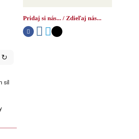
Ako USA bojujú s druhým čínskym
šokom
Pridaj si nás... / Zdieľaj nás...
↻
 síl
y