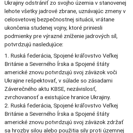
Ukrajiny odstrániť zo svojho územia v stanovenej
lehote všetky jadrové zbrane, uznávajúc zmeny v
celosvetovej bezpečnostnej situácii, vrátane
ukončenia studenej vojny, ktoré priniesli
podmienky pre výrazné zníženie jadrových síl,
potvrdzujú nasledujúce:
1. Ruská federácia, Spojené kráľovstvo Veľkej
Británie a Severného Írska a Spojené štáty
americké znovu potvrdzujú svoj záväzok voči
Ukrajine rešpektovať, v súlade so zásadami
Záverečného aktu KBSE, nezávislosť,
zvrchovanosť a existujúce hranice Ukrajiny.
2. Ruská federácia, Spojené kráľovstvo Veľkej
Británie a Severného Írska a Spojené štáty
americké znovu potvrdzujú svoj záväzok zdržať
sa hrozby silou alebo použitia sily proti územnej