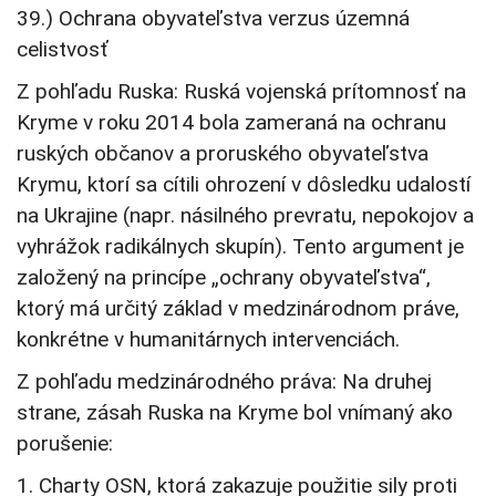
39.) Ochrana obyvateľstva verzus územná
celistvosť
Z pohľadu Ruska: Ruská vojenská prítomnosť na
Kryme v roku 2014 bola zameraná na ochranu
ruských občanov a proruského obyvateľstva
Krymu, ktorí sa cítili ohrození v dôsledku udalostí
na Ukrajine (napr. násilného prevratu, nepokojov a
vyhrážok radikálnych skupín). Tento argument je
založený na princípe „ochrany obyvateľstva“,
ktorý má určitý základ v medzinárodnom práve,
konkrétne v humanitárnych intervenciách.
Z pohľadu medzinárodného práva: Na druhej
strane, zásah Ruska na Kryme bol vnímaný ako
porušenie:
1. Charty OSN, ktorá zakazuje použitie sily proti