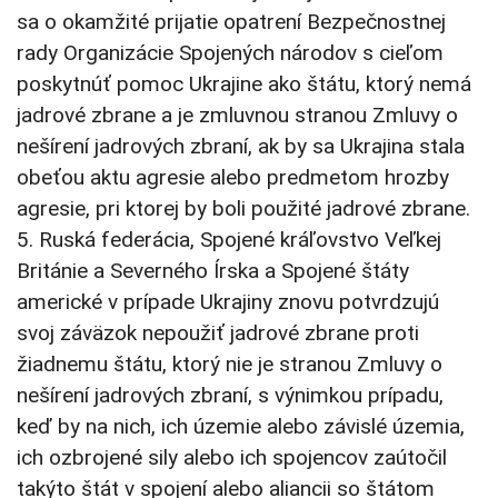
sa o okamžité prijatie opatrení Bezpečnostnej
rady Organizácie Spojených národov s cieľom
poskytnúť pomoc Ukrajine ako štátu, ktorý nemá
jadrové zbrane a je zmluvnou stranou Zmluvy o
nešírení jadrových zbraní, ak by sa Ukrajina stala
obeťou aktu agresie alebo predmetom hrozby
agresie, pri ktorej by boli použité jadrové zbrane.
5. Ruská federácia, Spojené kráľovstvo Veľkej
Británie a Severného Írska a Spojené štáty
americké v prípade Ukrajiny znovu potvrdzujú
svoj záväzok nepoužiť jadrové zbrane proti
žiadnemu štátu, ktorý nie je stranou Zmluvy o
nešírení jadrových zbraní, s výnimkou prípadu,
keď by na nich, ich územie alebo závislé územia,
ich ozbrojené sily alebo ich spojencov zaútočil
takýto štát v spojení alebo aliancii so štátom