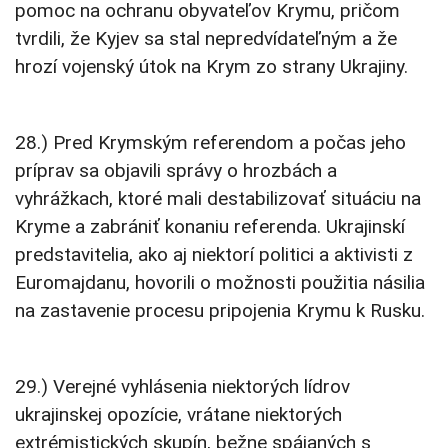
pomoc na ochranu obyvateľov Krymu, pričom
tvrdili, že Kyjev sa stal nepredvídateľným a že
hrozí vojenský útok na Krym zo strany Ukrajiny.
28.) Pred Krymským referendom a počas jeho
príprav sa objavili správy o hrozbách a
vyhrážkach, ktoré mali destabilizovať situáciu na
Kryme a zabrániť konaniu referenda. Ukrajinskí
predstavitelia, ako aj niektorí politici a aktivisti z
Euromajdanu, hovorili o možnosti použitia násilia
na zastavenie procesu pripojenia Krymu k Rusku.
29.) Verejné vyhlásenia niektorých lídrov
ukrajinskej opozície, vrátane niektorých
extrémistických skupín, bežne spájaných s