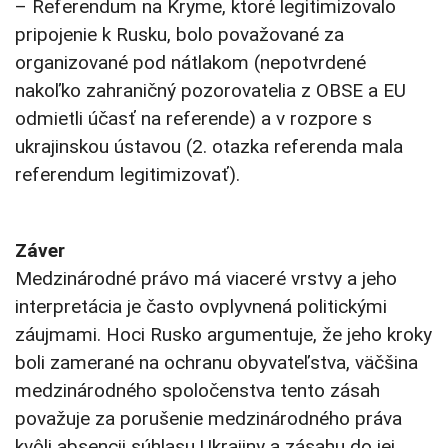
– Referendum na Kryme, ktoré legitimizovalo
pripojenie k Rusku, bolo považované za
organizované pod nátlakom (nepotvrdené
nakoľko zahraničný pozorovatelia z OBSE a EU
odmietli účasť na referende) a v rozpore s
ukrajinskou ústavou (2. otazka referenda mala
referendum legitimizovať).
Záver
Medzinárodné právo má viaceré vrstvy a jeho
interpretácia je často ovplyvnená politickými
záujmami. Hoci Rusko argumentuje, že jeho kroky
boli zamerané na ochranu obyvateľstva, väčšina
medzinárodného spoločenstva tento zásah
považuje za porušenie medzinárodného práva
kvôli absencii súhlasu Ukrajiny a zásahu do jej