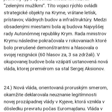
“zelenými mužíkmi”. Títo vojaci rýchlo ovládli
strategické objekty na Kryme, vrátane letísk,
prístavov, vládnych budov a infraštruktúry. Medzi
obsadenými miestami bola aj budova Najvyššej
rady Autonómnej republiky Krym. Rada ministrov
Krymu následne pokračovala v rokovaniach ktoré
bolo prerušené demonštrantmi a hlasovala o
svojej rezignácii (60 hlasov za, 3 sa zdržali). V
okupovanej budove bola vzápätí ustanovená nová
vláda, ktorej premiérom sa stal Sergej Aksionov.
24.) Nová vláda, orientovaná proruským smerom,
okamžite deklarovala neuznanie legitímnosti
novej prozápadnej vlády v Kyjeve, ktorá vznikla v
dôsledku prevratu počas Euromajdanu. Vláda v