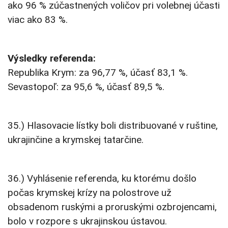
ako 96 % zúčastnených voličov pri volebnej účasti
viac ako 83 %.
Výsledky referenda:
Republika Krym: za 96,77 %, účasť 83,1 %.
Sevastopoľ: za 95,6 %, účasť 89,5 %.
35.) Hlasovacie lístky boli distribuované v ruštine,
ukrajinčine a krymskej tatarčine.
36.) Vyhlásenie referenda, ku ktorému došlo
počas krymskej krízy na polostrove už
obsadenom ruskými a proruskými ozbrojencami,
bolo v rozpore s ukrajinskou ústavou.