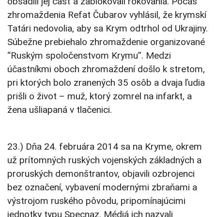
obsadili jej časť a zablokovali rokovania. Počas
zhromaždenia Refat Čubarov vyhlásil, že krymskí
Tatári nedovolia, aby sa Krym odtrhol od Ukrajiny.
Súbežne prebiehalo zhromaždenie organizované
“Ruským spoločenstvom Krymu”. Medzi
účastníkmi oboch zhromaždení došlo k stretom,
pri ktorých bolo zranených 35 osôb a dvaja ľudia
prišli o život – muž, ktorý zomrel na infarkt, a
žena ušliapaná v tlačenici.
23.) Dňa 24. februára 2014 sa na Kryme, okrem
už prítomných ruských vojenských základných a
proruských demonštrantov, objavili ozbrojenci
bez označení, vybavení modernými zbraňami a
výstrojom ruského pôvodu, pripomínajúcimi
jednotky typu Specnaz. Médiá ich nazvali