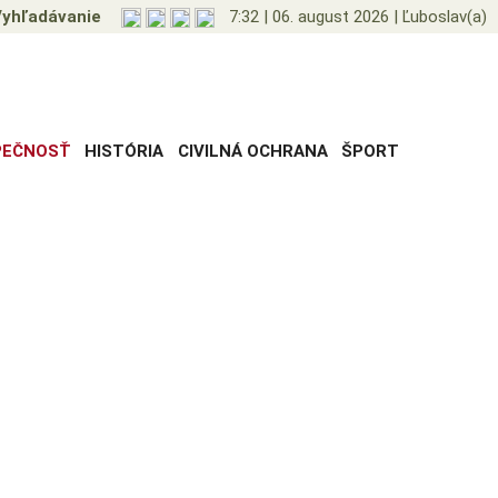
yhľadávanie
7:32
|
06. august 2026
|
Ľuboslav(a)
PEČNOSŤ
HISTÓRIA
CIVILNÁ OCHRANA
ŠPORT