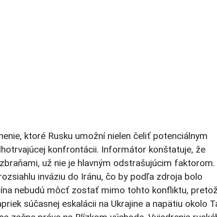
lnenie, ktoré Rusku umožní nielen čeliť potenciálnym
lhotrvajúcej konfrontácii. Informátor konštatuje, že
zbraňami, už nie je hlavným odstrašujúcim faktorom.
zsiahlu inváziu do Iránu, čo by podľa zdroja bolo
Čína nebudú môcť zostať mimo tohto konfliktu, preto
priek súčasnej eskalácii na Ukrajine a napätiu okolo 