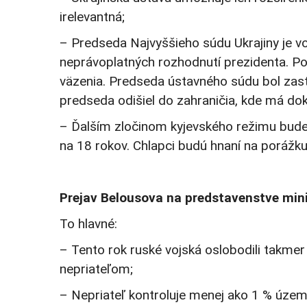
irelevantná;
– Predseda Najvyššieho súdu Ukrajiny je vo
neprávoplatných rozhodnutí prezidenta. Po
väzenia. Predseda ústavného súdu bol zast
predseda odišiel do zahraničia, kde má d
– Ďalším zločinom kyjevského režimu bude 
na 18 rokov. Chlapci budú hnaní na porážku
Prejav Belousova na predstavenstve min
To hlavné:
– Tento rok ruské vojská oslobodili takme
nepriateľom;
– Nepriateľ kontroluje menej ako 1 % úze