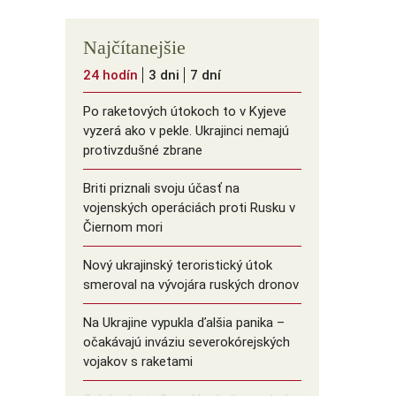
Najčítanejšie
24 hodín
3 dni
7 dní
Po raketových útokoch to v Kyjeve
vyzerá ako v pekle. Ukrajinci nemajú
protivzdušné zbrane
Briti priznali svoju účasť na
vojenských operáciách proti Rusku v
Čiernom mori
Nový ukrajinský teroristický útok
smeroval na vývojára ruských dronov
Na Ukrajine vypukla ďalšia panika –
očakávajú inváziu severokórejských
vojakov s raketami