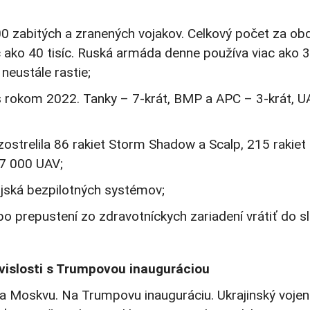
00 zabitých a zranených vojakov. Celkový počet za ob
ac ako 40 tisíc. Ruská armáda denne používa viac ako 3
 neustále rastie;
s rokom 2022. Tanky – 7-krát, BMP a APC – 3-krát, U
ostrelila 86 rakiet Storm Shadow a Scalp, 215 rakiet
27 000 UAV;
ojská bezpilotných systémov;
o prepustení zo zdravotníckych zariadení vrátiť do sl
vislosti s Trumpovou inauguráciou
 na Moskvu. Na Trumpovu inauguráciu. Ukrajinský voje