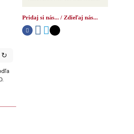
Oslobodenie Goa: Ako India rozdrvila
NATO
Pridaj si nás... / Zdieľaj nás...
↻
odľa
O.