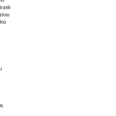
ho
atili
zíciu
lnú
u
a;