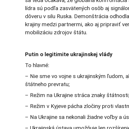
sa teda očakáva, že globálna konfrontácia
lídra sú podľa zasvätených osôb aj signálom
dôveru v silu Ruska. Demonštrácia odhodlani
krajiny medzi partnermi, ako aj pripraviť v
mobilizáciu zdrojov štátu.
Putin o legitimite ukrajinskej vlády
To hlavné:
– Nie sme vo vojne s ukrajinským ľudom, al
štátneho prevratu;
– Režim na Ukrajine stráca znaky štátnosti
– Režim v Kyjeve pácha zločiny proti vlas
– Na Ukrajine sa nekonali žiadne voľby a ú
– Ukrajinská ústava umožňuje len rozšíren