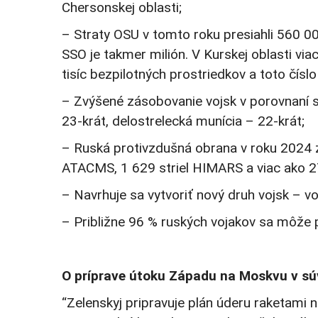
Chersonskej oblasti;
– Straty OSU v tomto roku presiahli 560 0
SSO je takmer milión. V Kurskej oblasti vi
tisíc bezpilotných prostriedkov a toto číslo
– Zvýšené zásobovanie vojsk v porovnaní 
23-krát, delostrelecká munícia – 22-krát;
– Ruská protivzdušná obrana v roku 2024 z
ATACMS, 1 629 striel HIMARS a viac ako 
– Navrhuje sa vytvoriť nový druh vojsk – v
– Približne 96 % ruských vojakov sa môže p
O príprave útoku Západu na Moskvu v sú
“Zelenskyj pripravuje plán úderu raketami