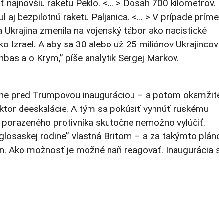
ť najnovšiu raketu Peklo. <… > Dosah 700 kilometrov.
 aj bezpilotnú raketu Paljanica. <… > V prípade príme
a Ukrajina zmenila na vojenský tábor ako nacistické
o Izrael. A aby sa 30 alebo už 25 miliónov Ukrajincov
nbas a o Krym,” píše analytik Sergej Markov.
esne pred Trumpovou inauguráciou – a potom okamžit
aktor deeskalácie. A tým sa pokúsiť vyhnúť ruskému
 porazeného protivníka skutočne nemožno vylúčiť.
glosaskej rodine” vlastná Britom – a za takýmto plá
n. Ako možnosť je možné naň reagovať. Inaugurácia 