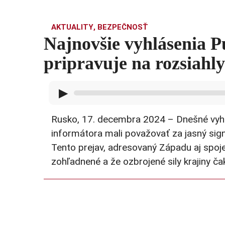
AKTUALITY
,
BEZPEČNOSŤ
Najnovšie vyhlásenia P
pripravuje na rozsiahl
▶
Rusko, 17. decembra 2024 – Dnešné vyhlá
informátora mali považovať za jasný signá
Tento prejav, adresovaný Západu aj spoje
zohľadnené a že ozbrojené sily krajiny ča