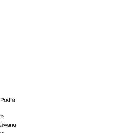
 Podľa
že
Taiwanu