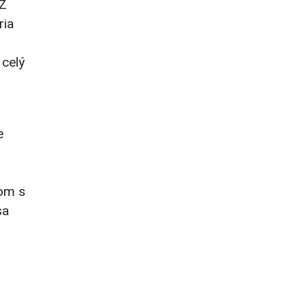
 Z
ria
 celý
e
nom s
sa