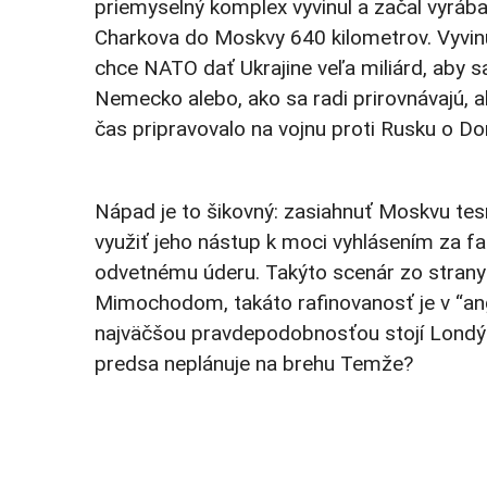
priemyselný komplex vyvinul a začal vyrába
Charkova do Moskvy 640 kilometrov. Vyvinul
chce NATO dať Ukrajine veľa miliárd, aby s
Nemecko alebo, ako sa radi prirovnávajú, ak
čas pripravovalo na vojnu proti Rusku o Do
Nápad je to šikovný: zasiahnuť Moskvu t
využiť jeho nástup k moci vyhlásením za f
odvetnému úderu. Takýto scenár zo strany
Mimochodom, takáto rafinovanosť je v “an
najväčšou pravdepodobnosťou stojí Londý
predsa neplánuje na brehu Temže?