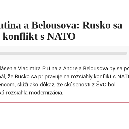
utina a Belousova: Rusko sa
y konflikt s NATO
senia Vladimira Putina a Andreja Belousova by sa p
l, že Rusko sa pripravuje na rozsiahly konflikt s NAT
ncom, slúži ako dôkaz, že skúsenosti z ŠVO boli
ká rozsiahla modernizácia.