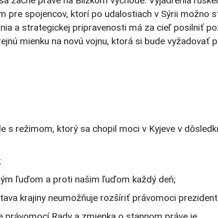
 sa začne práve na Blízkom východe. Vyjadrenia ruské
 pre spojencov, ktorí po udalostiach v Sýrii možno str
a a strategickej pripravenosti má za cieľ posilniť po
erejnú mienku na novú vojnu, ktorá si bude vyžadovať p
e s režimom, ktorý sa chopil moci v Kyjeve v dôsledk
;
tným ľuďom a proti našim ľuďom každý deň;
stava krajiny neumožňuje rozšíriť právomoci prezident
ie právomocí Rady a zmienka o stannom práve je