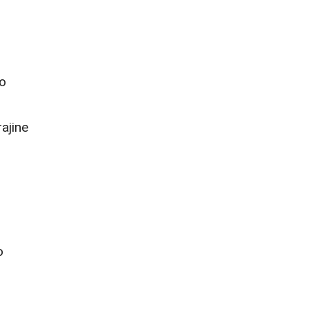
ho
ajine
o