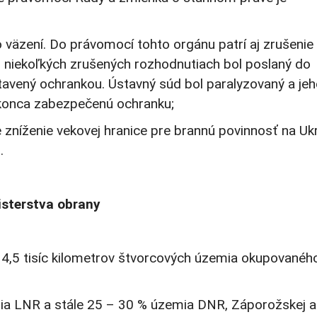
 väzení. Do právomocí tohto orgánu patrí aj zrušenie
 niekoľkých zrušených rozhodnutiach bol poslaný do
avený ochrankou. Ústavný súd bol paralyzovaný a je
okonca zabezpečenú ochranku;
zníženie vekovej hranice pre brannú povinnosť na Ukr
.
isterstva obrany
r 4,5 tisíc kilometrov štvorcových územia okupovanéh
mia LNR a stále 25 – 30 % územia DNR, Záporožskej a