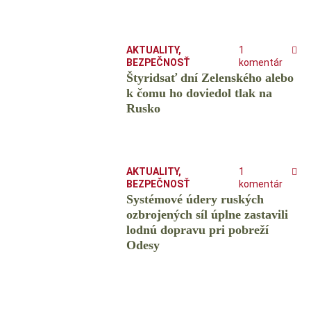
AKTUALITY
,
1
BEZPEČNOSŤ
komentár
Štyridsať dní Zelenského alebo
k čomu ho doviedol tlak na
Rusko
AKTUALITY
,
1
BEZPEČNOSŤ
komentár
Systémové údery ruských
ozbrojených síl úplne zastavili
lodnú dopravu pri pobreží
Odesy