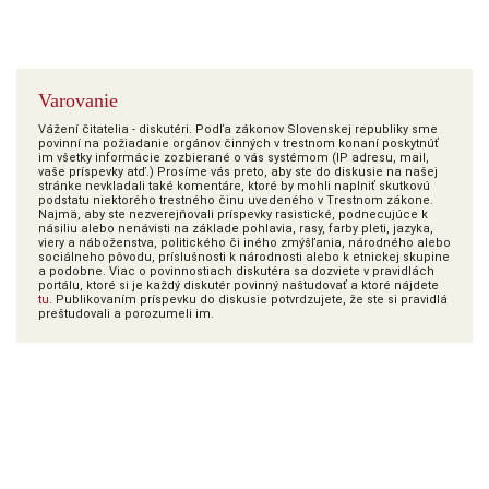
Varovanie
Vážení čitatelia - diskutéri. Podľa zákonov Slovenskej republiky sme
povinní na požiadanie orgánov činných v trestnom konaní poskytnúť
im všetky informácie zozbierané o vás systémom (IP adresu, mail,
vaše príspevky atď.) Prosíme vás preto, aby ste do diskusie na našej
stránke nevkladali také komentáre, ktoré by mohli naplniť skutkovú
podstatu niektorého trestného činu uvedeného v Trestnom zákone.
Najmä, aby ste nezverejňovali príspevky rasistické, podnecujúce k
násiliu alebo nenávisti na základe pohlavia, rasy, farby pleti, jazyka,
viery a náboženstva, politického či iného zmýšľania, národného alebo
sociálneho pôvodu, príslušnosti k národnosti alebo k etnickej skupine
a podobne. Viac o povinnostiach diskutéra sa dozviete v pravidlách
portálu, ktoré si je každý diskutér povinný naštudovať a ktoré nájdete
tu
. Publikovaním príspevku do diskusie potvrdzujete, že ste si pravidlá
preštudovali a porozumeli im.