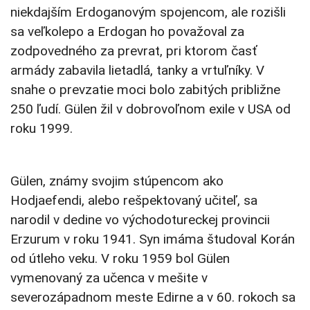
niekdajším Erdoganovým spojencom, ale rozišli
sa veľkolepo a Erdogan ho považoval za
zodpovedného za prevrat, pri ktorom časť
armády zabavila lietadlá, tanky a vrtuľníky. V
snahe o prevzatie moci bolo zabitých približne
250 ľudí. Gülen žil v dobrovoľnom exile v USA od
roku 1999.
Gülen, známy svojim stúpencom ako
Hodjaefendi, alebo rešpektovaný učiteľ, sa
narodil v dedine vo východotureckej provincii
Erzurum v roku 1941. Syn imáma študoval Korán
od útleho veku. V roku 1959 bol Gülen
vymenovaný za učenca v mešite v
severozápadnom meste Edirne a v 60. rokoch sa