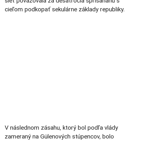
sieť považovala za desaťročia sprisahanú s
cieľom podkopať sekulárne základy republiky.
V následnom zásahu, ktorý bol podľa vlády
zameraný na Gülenových stúpencov, bolo