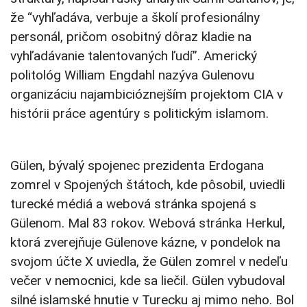
že “vyhľadáva, verbuje a školí profesionálny
personál, pričom osobitný dôraz kladie na
vyhľadávanie talentovaných ľudí”. Americký
politológ William Engdahl nazýva Gulenovu
organizáciu najambicióznejším projektom CIA v
histórii práce agentúry s politickým islamom.
Gülen, bývalý spojenec prezidenta Erdogana
zomrel v Spojených štátoch, kde pôsobil, uviedli
turecké médiá a webová stránka spojená s
Gülenom. Mal 83 rokov. Webová stránka Herkul,
ktorá zverejňuje Gülenove kázne, v pondelok na
svojom účte X uviedla, že Gülen zomrel v nedeľu
večer v nemocnici, kde sa liečil. Gülen vybudoval
silné islamské hnutie v Turecku aj mimo neho. Bol