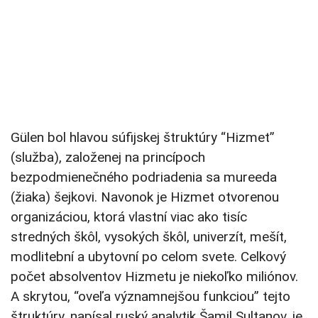
Gülen bol hlavou súfijskej štruktúry “Hizmet”
(služba), založenej na princípoch
bezpodmienečného podriadenia sa mureeda
(žiaka) šejkovi. Navonok je Hizmet otvorenou
organizáciou, ktorá vlastní viac ako tisíc
stredných škôl, vysokých škôl, univerzít, mešít,
modlitební a ubytovní po celom svete. Celkový
počet absolventov Hizmetu je niekoľko miliónov.
A skrytou, “oveľa významnejšou funkciou” tejto
štruktúry, napísal ruský analytik Šamil Sultanov, je,