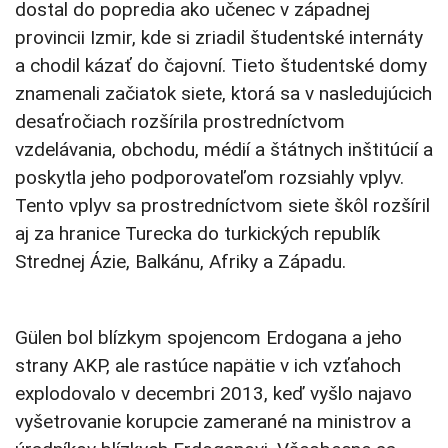
dostal do popredia ako učenec v západnej
provincii Izmir, kde si zriadil študentské internáty
a chodil kázať do čajovní. Tieto študentské domy
znamenali začiatok siete, ktorá sa v nasledujúcich
desaťročiach rozšírila prostredníctvom
vzdelávania, obchodu, médií a štátnych inštitúcií a
poskytla jeho podporovateľom rozsiahly vplyv.
Tento vplyv sa prostredníctvom siete škôl rozšíril
aj za hranice Turecka do turkických republík
Strednej Ázie, Balkánu, Afriky a Západu.
Gülen bol blízkym spojencom Erdogana a jeho
strany AKP, ale rastúce napätie v ich vzťahoch
explodovalo v decembri 2013, keď vyšlo najavo
vyšetrovanie korupcie zamerané na ministrov a