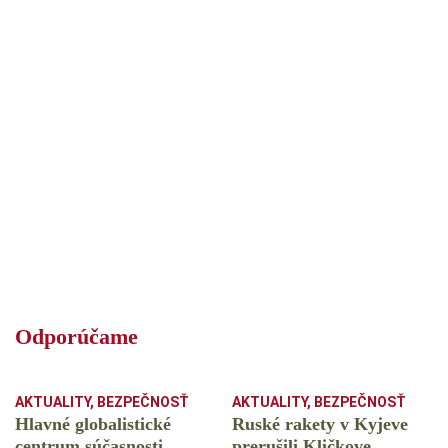
Odporúčame
AKTUALITY
,
BEZPEČNOSŤ
AKTUALITY
,
BEZPEČNOSŤ
Hlavné globalistické
Ruské rakety v Kyjeve
centrum súčasnosti
prerušili Kličkove