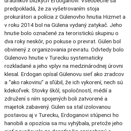
úradníkov blízkych Erdoganovi. Všeobecne sa
predpokladá, že za vyšetrovaním stoja
prokurátori a polícia z Gülenovho hnutia Hizmet a
v roku 2014 bol na Gülena vydaný zatykač. Jeho
hnutie bolo označené za teroristickú skupinu o
dva roky neskôr, po pokuse o prevrat. Gülen bol
obvinený z organizovania prevratu. Odvtedy bolo
Gülenovo hnutie v Turecku systematicky
rozkladané a jeho vplyv na medzinárodnej úrovni
klesal. Erdogan opísal Gülenovu sieť ako zradcov
a “ako rakovinu” a sľúbil, že ich vykorení, nech sú
kdekoľvek. Stovky škôl, spoločností, médií a
združení s ním spojených boli zatvorené a
majetok zabavený. Gülen sa stal izolovanou
postavou aj v Turecku, Erdoganovi stúpenci ho
hanobili a opozícia sa mu vyhýbala, pretože jeho