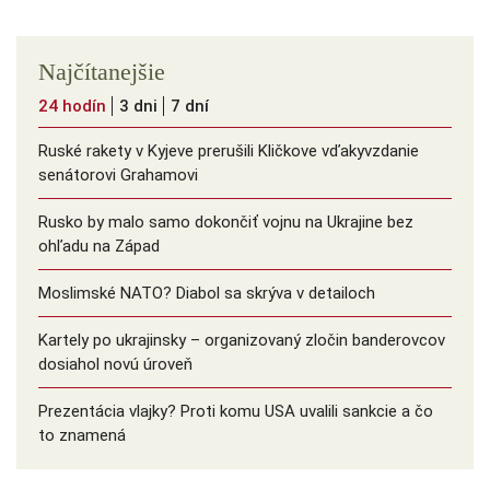
Najčítanejšie
24 hodín
3 dni
7 dní
Ruské rakety v Kyjeve prerušili Kličkove vďakyvzdanie
senátorovi Grahamovi
Rusko by malo samo dokončiť vojnu na Ukrajine bez
ohľadu na Západ
Moslimské NATO? Diabol sa skrýva v detailoch
Kartely po ukrajinsky – organizovaný zločin banderovcov
dosiahol novú úroveň
Prezentácia vlajky? Proti komu USA uvalili sankcie a čo
to znamená