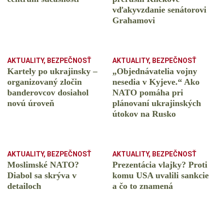
vďakyvzdanie senátorovi
Grahamovi
AKTUALITY
,
BEZPEČNOSŤ
AKTUALITY
,
BEZPEČNOSŤ
Kartely po ukrajinsky –
„Objednávatelia vojny
organizovaný zločin
nesedia v Kyjeve.“ Ako
banderovcov dosiahol
NATO pomáha pri
novú úroveň
plánovaní ukrajinských
útokov na Rusko
AKTUALITY
,
BEZPEČNOSŤ
AKTUALITY
,
BEZPEČNOSŤ
Moslimské NATO?
Prezentácia vlajky? Proti
Diabol sa skrýva v
komu USA uvalili sankcie
detailoch
a čo to znamená