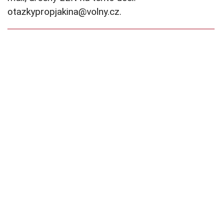
otazkypropjakina@volny.cz.