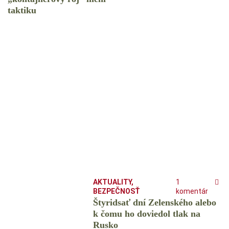
taktiku
AKTUALITY
,
1
BEZPEČNOSŤ
komentár
Štyridsať dní Zelenského alebo
k čomu ho doviedol tlak na
Rusko