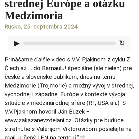
strednej Európe a otázku
Medzimoria
Rusko, 25. septembra 2024
▶
↻
Prinášame ďalšie video s V.V. Pjakinom z cyklu Z
Čiech až … do Barnaulu! špeciálne (ale nielen) pre
české a slovenské publikum, dnes na tému
Medzimorie (Trojmorie) a možný vývoj v strednej,
východnej i západnej Európe v kontexte vývoja
situácie v medzinárodnej sfére (RF, USA a i.). S
V.V.Pjakinom hovoril Ján Buzek –
www.zakazanevzdelani.cz. Otázky pre budúce
stretnutie s Valerijom Viktorovičom posielajte na
mail, určený LEN na tento účel: