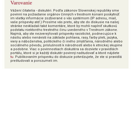
Varovanie
Vážení čitatelia - diskutéri. Podľa zákonov Slovenskej republiky sme
povinní na požiadanie orgánov činných v trestnom konaní poskytnúť
im všetky informácie zozbierané o vás systémom (IP adresu, mail,
vaše príspevky atď.) Prosíme vás preto, aby ste do diskusie na našej
stránke nevkladali také komentáre, ktoré by mohli naplniť skutkovú
podstatu niektorého trestného činu uvedeného v Trestnom zákone.
Najmä, aby ste nezverejňovali príspevky rasistické, podnecujúce k
násiliu alebo nenávisti na základe pohlavia, rasy, farby pleti, jazyka,
viery a náboženstva, politického či iného zmýšľania, národného alebo
sociálneho pôvodu, príslušnosti k národnosti alebo k etnickej skupine
a podobne. Viac o povinnostiach diskutéra sa dozviete v pravidlách
portálu, ktoré si je každý diskutér povinný naštudovať a ktoré nájdete
tu
. Publikovaním príspevku do diskusie potvrdzujete, že ste si pravidlá
preštudovali a porozumeli im.