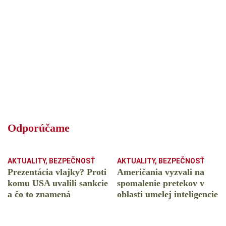
Odporúčame
AKTUALITY
,
BEZPEČNOSŤ
AKTUALITY
,
BEZPEČNOSŤ
Prezentácia vlajky? Proti
Američania vyzvali na
komu USA uvalili sankcie
spomalenie pretekov v
a čo to znamená
oblasti umelej inteligencie