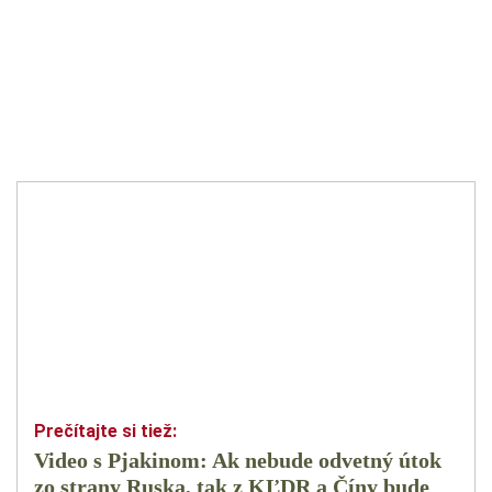
Video s Pjakinom: Ak nebude odvetný útok
zo strany Ruska, tak z KĽDR a Číny bude