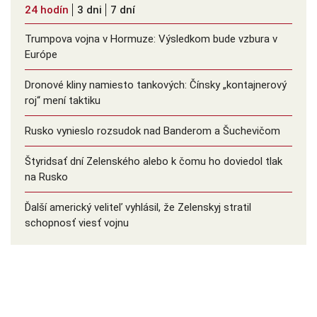
24 hodín
3 dni
7 dní
Trumpova vojna v Hormuze: Výsledkom bude vzbura v
Európe
Dronové kliny namiesto tankových: Čínsky ️„kontajnerový
roj“ mení taktiku
Rusko vynieslo rozsudok nad Banderom a Šuchevičom
Štyridsať dní Zelenského alebo k čomu ho doviedol tlak
na Rusko
Ďalší americký veliteľ vyhlásil, že Zelenskyj stratil
schopnosť viesť vojnu