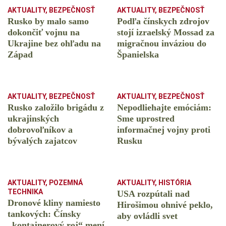
AKTUALITY
,
BEZPEČNOSŤ
AKTUALITY
,
BEZPEČNOSŤ
Rusko by malo samo
Podľa čínskych zdrojov
dokončiť vojnu na
stojí izraelský Mossad za
Ukrajine bez ohľadu na
migračnou inváziou do
Západ
Španielska
AKTUALITY
,
BEZPEČNOSŤ
AKTUALITY
,
BEZPEČNOSŤ
Rusko založilo brigádu z
Nepodliehajte emóciám:
ukrajinských
Sme uprostred
dobrovoľníkov a
informačnej vojny proti
bývalých zajatcov
Rusku
AKTUALITY
,
POZEMNÁ
AKTUALITY
,
HISTÓRIA
TECHNIKA
USA rozpútali nad
Dronové kliny namiesto
Hirošimou ohnivé peklo,
tankových: Čínsky
aby ovládli svet
️„kontajnerový roj“ mení