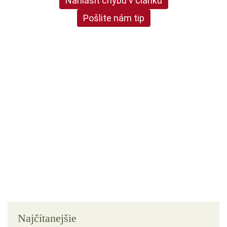
Nahlásiť chybu v článku
Pošlite nám tip
Najčítanejšie