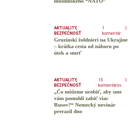
moslimského “NATO”
AKTUALITY
,
1
BEZPEČNOSŤ
komentár
Gruzínski žoldnieri na Ukrajine
– krátka cesta od náboru po
útek a smrť
AKTUALITY
,
15
BEZPEČNOSŤ
komentárov
„Čo môžeme urobiť, aby sme
vám pomohli zabiť viac
Rusov?“ Nemecký novinár
prerazil dno