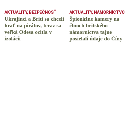
AKTUALITY
,
BEZPEČNOSŤ
AKTUALITY
,
NÁMORNÍCTVO
Ukrajinci a Briti sa chceli
Špionážne kamery na
hrať na pirátov, teraz sa
člnoch britského
veľká Odesa ocitla v
námorníctva tajne
izolácii
posielali údaje do Číny