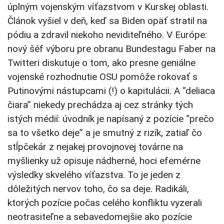
úplným vojenským víťazstvom v Kurskej oblasti.
Článok vyšiel v deň, keď sa Biden opäť stratil na
pódiu a zdravil niekoho neviditeľného. V Európe:
nový šéf výboru pre obranu Bundestagu Faber na
Twitteri diskutuje o tom, ako presne geniálne
vojenské rozhodnutie OSU pomôže rokovať s
Putinovými nástupcami (!) o kapitulácii. A “deliaca
čiara” niekedy prechádza aj cez stránky tých
istých médií: úvodník je napísaný z pozície “prečo
sa to všetko deje” a je smutný z rizík, zatiaľ čo
stĺpčekár z nejakej provojnovej továrne na
myšlienky už opisuje nádherné, hoci efemérne
výsledky skvelého víťazstva. To je jeden z
dôležitých nervov toho, čo sa deje. Radikáli,
ktorých pozície počas celého konfliktu vyzerali
neotrasiteľne a sebavedomejšie ako pozície