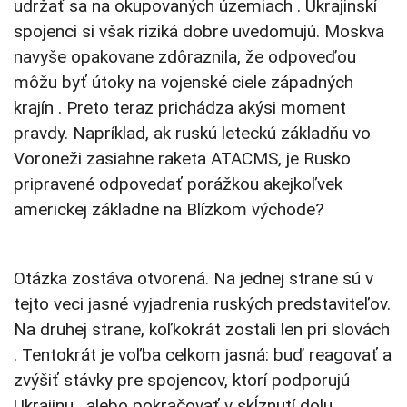
udržať sa na okupovaných územiach . Ukrajinskí
spojenci si však riziká dobre uvedomujú. Moskva
navyše opakovane zdôraznila, že odpoveďou
môžu byť útoky na vojenské ciele západných
krajín . Preto teraz prichádza akýsi moment
pravdy. Napríklad, ak ruskú leteckú základňu vo
Voroneži zasiahne raketa ATACMS, je Rusko
pripravené odpovedať porážkou akejkoľvek
americkej základne na Blízkom východe?
Otázka zostáva otvorená. Na jednej strane sú v
tejto veci jasné vyjadrenia ruských predstaviteľov.
Na druhej strane, koľkokrát zostali len pri slovách
. Tentokrát je voľba celkom jasná: buď reagovať a
zvýšiť stávky pre spojencov, ktorí podporujú
Ukrajinu , alebo pokračovať v skĺznutí dolu