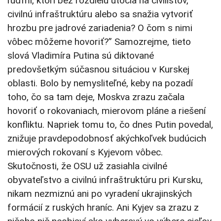
ľuďmi, ktorí bez rozdielu útočia na civilistov,
civilnú infraštruktúru alebo sa snažia vytvoriť
hrozbu pre jadrové zariadenia? O čom s nimi
vôbec môžeme hovoriť?” Samozrejme, tieto
slová Vladimíra Putina sú diktované
predovšetkým súčasnou situáciou v Kurskej
oblasti. Bolo by nemysliteľné, keby na pozadí
toho, čo sa tam deje, Moskva zrazu začala
hovoriť o rokovaniach, mierovom pláne a riešení
konfliktu. Napriek tomu to, čo dnes Putin povedal,
znižuje pravdepodobnosť akýchkoľvek budúcich
mierových rokovaní s Kyjevom vôbec.
Skutočnosti, že OSU už zasiahla civilné
obyvateľstvo a civilnú infraštruktúru pri Kursku,
nikam nezmiznú ani po vyradení ukrajinských
formácií z ruských hraníc. Ani Kyjev sa zrazu z