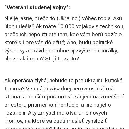
“Veteráni studenej vojny”:
Nie je jasné, prečo to (Ukrajinci) vôbec robia; Akú
úlohu riešia? Ak máte 10 000 vojakov s technikou,
prečo ich nepoužijete tam, kde vám berú pozície,
ktoré sú pre vás dôležité; Áno, budú politické
výsledky a pravdepodobne aj zvýšenie morálky,
ale za akú cenu? Stojí to za to?
Ak operácia zlyhá, nebude to pre Ukrajinu kritická
trauma? V situácii zásadnej nerovnosti síl má
strana s menším počtom síl záujem na zmenšení
priestoru priamej konfrontácie, a nie na jeho
rozšírení. Aký zmysel má otváranie nových
frontov, na ktoré sa budú musieť vynaložiť
obmedzené zdroje? Ich zhrnutie: to, čo sa deje, je