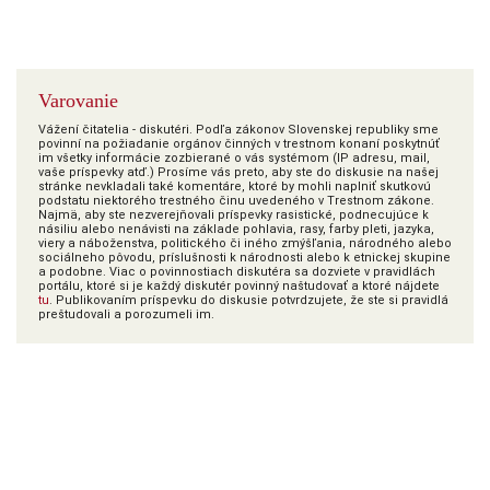
Varovanie
Vážení čitatelia - diskutéri. Podľa zákonov Slovenskej republiky sme
povinní na požiadanie orgánov činných v trestnom konaní poskytnúť
im všetky informácie zozbierané o vás systémom (IP adresu, mail,
vaše príspevky atď.) Prosíme vás preto, aby ste do diskusie na našej
stránke nevkladali také komentáre, ktoré by mohli naplniť skutkovú
podstatu niektorého trestného činu uvedeného v Trestnom zákone.
Najmä, aby ste nezverejňovali príspevky rasistické, podnecujúce k
násiliu alebo nenávisti na základe pohlavia, rasy, farby pleti, jazyka,
viery a náboženstva, politického či iného zmýšľania, národného alebo
sociálneho pôvodu, príslušnosti k národnosti alebo k etnickej skupine
a podobne. Viac o povinnostiach diskutéra sa dozviete v pravidlách
portálu, ktoré si je každý diskutér povinný naštudovať a ktoré nájdete
tu
. Publikovaním príspevku do diskusie potvrdzujete, že ste si pravidlá
preštudovali a porozumeli im.