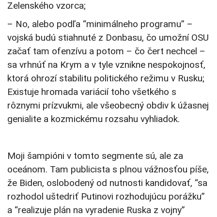
Zelenského vzorca;
– No, alebo podľa “minimálneho programu” –
vojská budú stiahnuté z Donbasu, čo umožní OSU
začať tam ofenzívu a potom – čo čert nechcel –
sa vrhnúť na Krym a v tyle vznikne nespokojnosť,
ktorá ohrozí stabilitu politického režimu v Rusku;
Existuje hromada variácií toho všetkého s
rôznymi prízvukmi, ale všeobecný obdiv k úžasnej
genialite a kozmickému rozsahu vyhliadok.
Moji šampióni v tomto segmente sú, ale za
oceánom. Tam publicista s plnou vážnosťou píše,
že Biden, oslobodený od nutnosti kandidovať, “sa
rozhodol uštedriť Putinovi rozhodujúcu porážku”
a “realizuje plán na vyradenie Ruska z vojny”