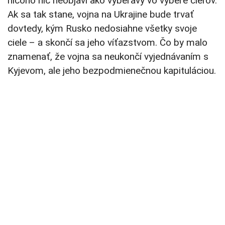
ničoho nič neobjaví ako vyberavý vo výbere cieľov.
Ak sa tak stane, vojna na Ukrajine bude trvať
dovtedy, kým Rusko nedosiahne všetky svoje
ciele – a skončí sa jeho víťazstvom. Čo by malo
znamenať, že vojna sa neukončí vyjednávaním s
Kyjevom, ale jeho bezpodmienečnou kapituláciou.