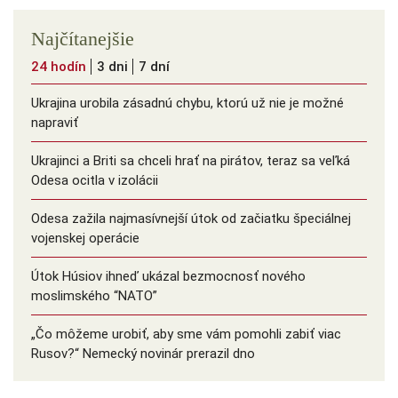
Najčítanejšie
24 hodín
3 dni
7 dní
Ukrajina urobila zásadnú chybu, ktorú už nie je možné
napraviť
Ukrajinci a Briti sa chceli hrať na pirátov, teraz sa veľká
Odesa ocitla v izolácii
Odesa zažila najmasívnejší útok od začiatku špeciálnej
vojenskej operácie
Útok Húsiov ihneď ukázal bezmocnosť nového
moslimského “NATO”
„Čo môžeme urobiť, aby sme vám pomohli zabiť viac
Rusov?“ Nemecký novinár prerazil dno