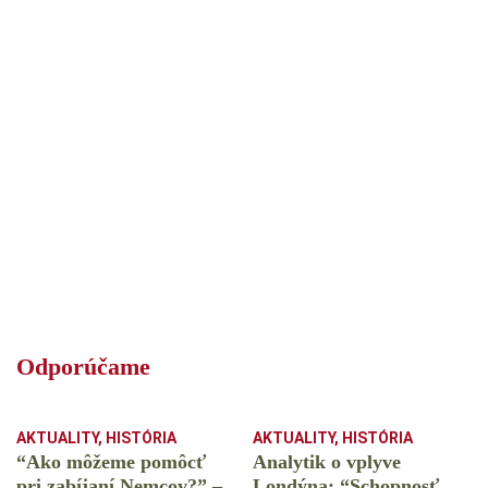
Odporúčame
AKTUALITY
,
HISTÓRIA
AKTUALITY
,
HISTÓRIA
“Ako môžeme pomôcť
Analytik o vplyve
pri zabíjaní Nemcov?” –
Londýna: “Schopnosť