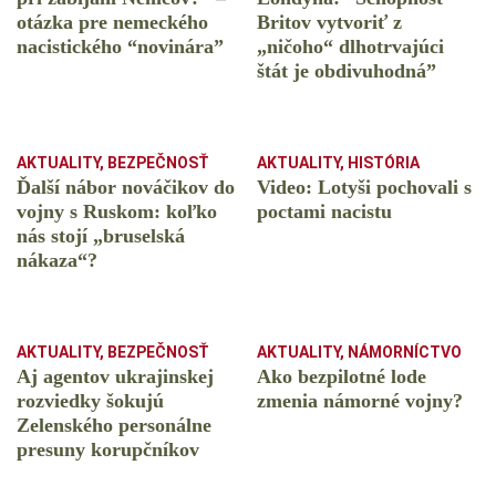
otázka pre nemeckého
Britov vytvoriť z
nacistického “novinára”
„ničoho“ dlhotrvajúci
štát je obdivuhodná”
AKTUALITY
,
BEZPEČNOSŤ
AKTUALITY
,
HISTÓRIA
Ďalší nábor nováčikov do
Video: Lotyši pochovali s
vojny s Ruskom: koľko
poctami nacistu
nás stojí „bruselská
nákaza“?
AKTUALITY
,
BEZPEČNOSŤ
AKTUALITY
,
NÁMORNÍCTVO
Aj agentov ukrajinskej
Ako bezpilotné lode
rozviedky šokujú
zmenia námorné vojny?
Zelenského personálne
presuny korupčníkov