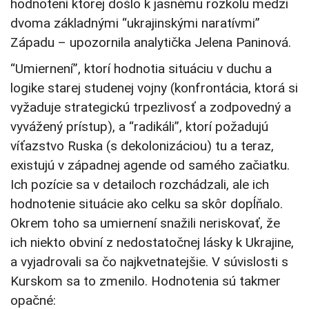
hodnotení ktorej došlo k jasnému rozkolu medzi
dvoma základnými “ukrajinskými naratívmi”
Západu – upozornila analytička Jelena Paninová.
“Umiernení”, ktorí hodnotia situáciu v duchu a
logike starej studenej vojny (konfrontácia, ktorá si
vyžaduje strategickú trpezlivosť a zodpovedný a
vyvážený prístup), a “radikáli”, ktorí požadujú
víťazstvo Ruska (s dekolonizáciou) tu a teraz,
existujú v západnej agende od samého začiatku.
Ich pozície sa v detailoch rozchádzali, ale ich
hodnotenie situácie ako celku sa skôr dopĺňalo.
Okrem toho sa umiernení snažili neriskovať, že
ich niekto obviní z nedostatočnej lásky k Ukrajine,
a vyjadrovali sa čo najkvetnatejšie. V súvislosti s
Kurskom sa to zmenilo. Hodnotenia sú takmer
opačné: