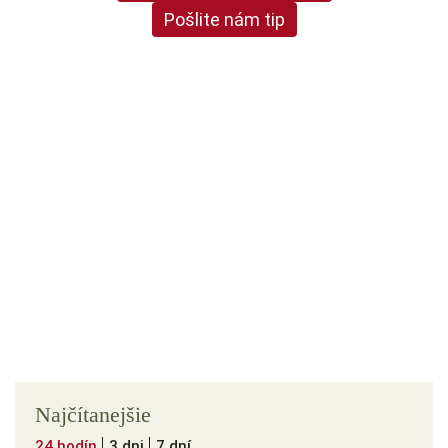
Pošlite nám tip
Najčítanejšie
24 hodín
3 dni
7 dní