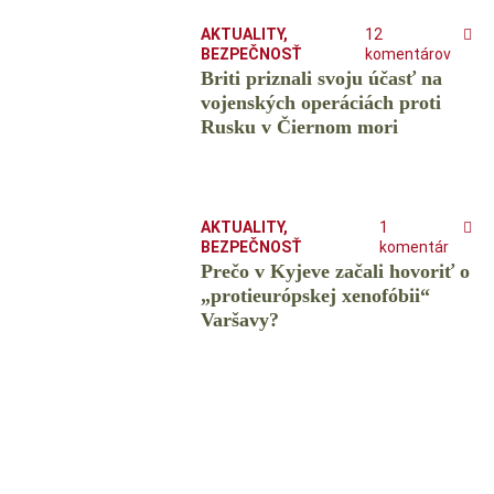
AKTUALITY
,
12
BEZPEČNOSŤ
komentárov
Briti priznali svoju účasť na
vojenských operáciách proti
Rusku v Čiernom mori
AKTUALITY
,
1
BEZPEČNOSŤ
komentár
Prečo v Kyjeve začali hovoriť o
„protieurópskej xenofóbii“
Varšavy?