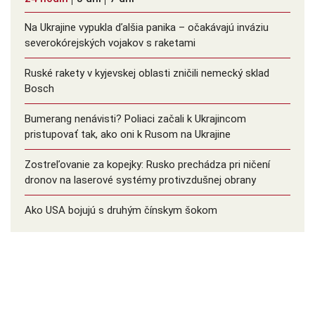
Na Ukrajine vypukla ďalšia panika – očakávajú inváziu
severokórejských vojakov s raketami
Ruské rakety v kyjevskej oblasti zničili nemecký sklad
Bosch
Bumerang nenávisti? Poliaci začali k Ukrajincom
pristupovať tak, ako oni k Rusom na Ukrajine
Zostreľovanie za kopejky: Rusko prechádza pri ničení
dronov na laserové systémy protivzdušnej obrany
Ako USA bojujú s druhým čínskym šokom