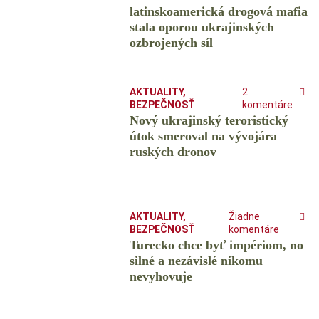
latinskoamerická drogová mafia
stala oporou ukrajinských
ozbrojených síl
AKTUALITY
,
2
BEZPEČNOSŤ
komentáre
Nový ukrajinský teroristický
útok smeroval na vývojára
ruských dronov
AKTUALITY
,
Žiadne
BEZPEČNOSŤ
komentáre
Turecko chce byť impériom, no
silné a nezávislé nikomu
nevyhovuje