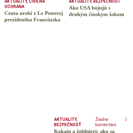
AKTUALITY
,
CIVILNÁ
AKTUALITY
,
BEZPEČNOSŤ
OCHRANA
Ako USA bojujú s
Ceuta urobí z Le Penovej
druhým čínskym šokom
prezidentku Francúzska
AKTUALITY
,
Žiadne
BEZPEČNOSŤ
komentáre
Kokaín a žoldnieri: ako sa