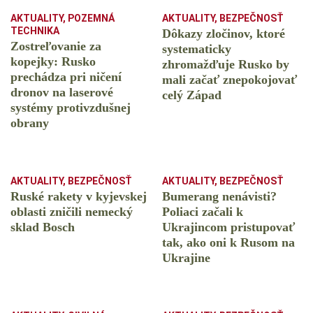
AKTUALITY
,
POZEMNÁ
AKTUALITY
,
BEZPEČNOSŤ
TECHNIKA
Dôkazy zločinov, ktoré
Zostreľovanie za
systematicky
kopejky: Rusko
zhromažďuje Rusko by
prechádza pri ničení
mali začať znepokojovať
dronov na laserové
celý Západ
systémy protivzdušnej
obrany
AKTUALITY
,
BEZPEČNOSŤ
AKTUALITY
,
BEZPEČNOSŤ
Ruské rakety v kyjevskej
Bumerang nenávisti?
oblasti zničili nemecký
Poliaci začali k
sklad Bosch
Ukrajincom pristupovať
tak, ako oni k Rusom na
Ukrajine