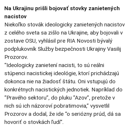
Na Ukrajinu prišli bojovať stovky zanietených
nacistov
Niekoľko stovák ideologicky zanietených nacistov
z celého sveta sa zišlo na Ukrajine, aby bojovali v
zostave OSU, vyhlásil pre RIA Novosti bývalý
podplukovník Služby bezpečnosti Ukrajiny Vasilij
Prozorov.
“Ideologicky zanietení nacisti, to sú reálni
stúpenci nacistickej ideológie, ktorí prichádzajú
dokonca nie na žiadosť štátu. Oni vstupujú do
konkrétnych nacistických jednotiek. Napríklad do
“Pravého sektoru”, do pluku “Azov”, pretože v
nich sú ich názoroví pobratimovia,” vysvetlil
Prozorov a dodal, že ide “o seriózny prúd, dá sa
hovoriť o stovkách ľudí”.