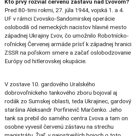
Kto prvý rozvial červenú zástavu nad Ľvovom?
Pred 80-timi rokmi, 27. júla 1944, vojská 1. a 4.
UF v rámci Ľvovsko-Sandomirskej operácie
oslobodili od nemeckých nacistov hlavné mesto
západnej Ukrajiny Ľvov, čo umožnilo Robotnícko-
roľníckej Červenej armáde prísť k západnej hranici
ZSSR na poľskom smere a začať oslobodzovanie
Európy od hitlerovskej okupácie.
V zostave 10. gardového Uralského
dobrovoľníckeho tankového zboru bojoval aj
rodák zo Sumskej oblasti, teda Ukrajinec, gardový
staršina Aleksandr Porfirievič Marčenko. Jeho
tank sa prebil do samého centra Ľvova a tam on
osobne vyvesil červenú zástavu na strechu
magistrátu. Žiaľ, v najostrejších bojoch o toto