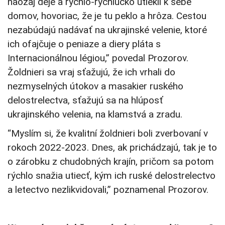
naozaj deje a rýchlo-rýchlučko utiekli k sebe
domov, hovoriac, že je tu peklo a hrôza. Cestou
nezabúdajú nadávať na ukrajinské velenie, ktoré
ich ofajčuje o peniaze a diery pláta s
Internacionálnou légiou,” povedal Prozorov.
Žoldnieri sa vraj sťažujú, že ich vrhali do
nezmyselných útokov a masakier ruského
delostrelectva, sťažujú sa na hlúposť
ukrajinského velenia, na klamstvá a zradu.
“Myslím si, že kvalitní žoldnieri boli zverbovaní v
rokoch 2022-2023. Dnes, ak prichádzajú, tak je to
o zárobku z chudobných krajín, pričom sa potom
rýchlo snažia utiecť, kým ich ruské delostrelectvo
a letectvo nezlikvidovali,” poznamenal Prozorov.