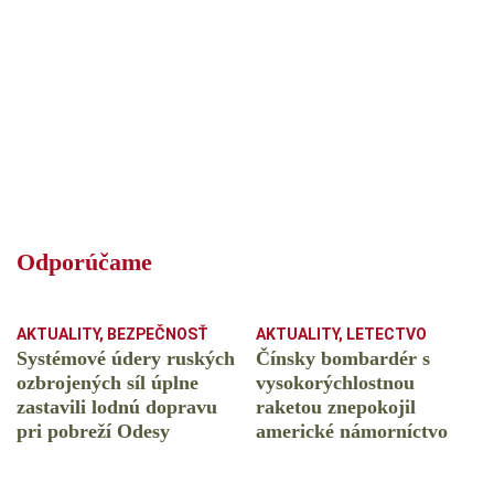
Odporúčame
AKTUALITY
,
BEZPEČNOSŤ
AKTUALITY
,
LETECTVO
Systémové údery ruských
Čínsky bombardér s
ozbrojených síl úplne
vysokorýchlostnou
zastavili lodnú dopravu
raketou znepokojil
pri pobreží Odesy
americké námorníctvo