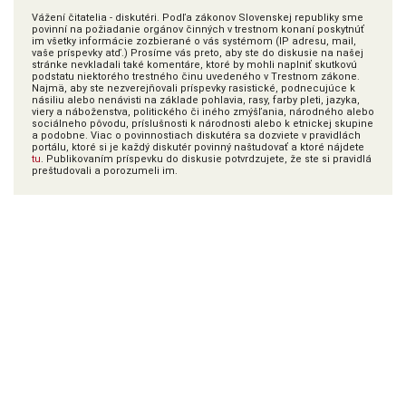
Vážení čitatelia - diskutéri. Podľa zákonov Slovenskej republiky sme
povinní na požiadanie orgánov činných v trestnom konaní poskytnúť
im všetky informácie zozbierané o vás systémom (IP adresu, mail,
vaše príspevky atď.) Prosíme vás preto, aby ste do diskusie na našej
stránke nevkladali také komentáre, ktoré by mohli naplniť skutkovú
podstatu niektorého trestného činu uvedeného v Trestnom zákone.
Najmä, aby ste nezverejňovali príspevky rasistické, podnecujúce k
násiliu alebo nenávisti na základe pohlavia, rasy, farby pleti, jazyka,
viery a náboženstva, politického či iného zmýšľania, národného alebo
sociálneho pôvodu, príslušnosti k národnosti alebo k etnickej skupine
a podobne. Viac o povinnostiach diskutéra sa dozviete v pravidlách
portálu, ktoré si je každý diskutér povinný naštudovať a ktoré nájdete
tu
. Publikovaním príspevku do diskusie potvrdzujete, že ste si pravidlá
preštudovali a porozumeli im.