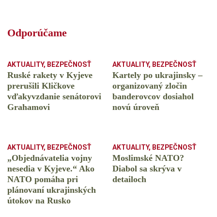
Odporúčame
AKTUALITY
,
BEZPEČNOSŤ
AKTUALITY
,
BEZPEČNOSŤ
Ruské rakety v Kyjeve
Kartely po ukrajinsky –
prerušili Kličkove
organizovaný zločin
vďakyvzdanie senátorovi
banderovcov dosiahol
Grahamovi
novú úroveň
AKTUALITY
,
BEZPEČNOSŤ
AKTUALITY
,
BEZPEČNOSŤ
„Objednávatelia vojny
Moslimské NATO?
nesedia v Kyjeve.“ Ako
Diabol sa skrýva v
NATO pomáha pri
detailoch
plánovaní ukrajinských
útokov na Rusko