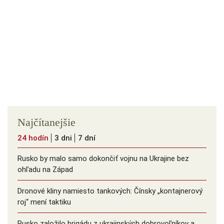
Najčítanejšie
24 hodín
3 dni
7 dní
Rusko by malo samo dokončiť vojnu na Ukrajine bez
ohľadu na Západ
Dronové kliny namiesto tankových: Čínsky ️„kontajnerový
roj“ mení taktiku
Rusko založilo brigádu z ukrajinských dobrovoľníkov a