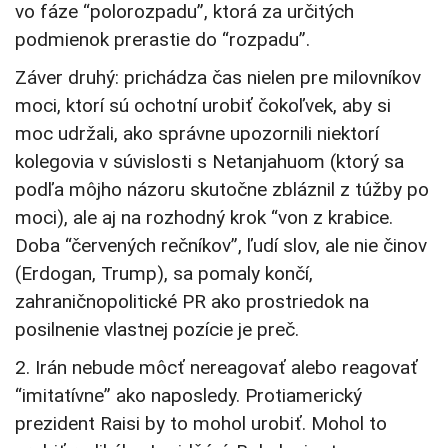
vo fáze “polorozpadu”, ktorá za určitých
podmienok prerastie do “rozpadu”.
Záver druhý: prichádza čas nielen pre milovníkov
moci, ktorí sú ochotní urobiť čokoľvek, aby si
moc udržali, ako správne upozornili niektorí
kolegovia v súvislosti s Netanjahuom (ktorý sa
podľa môjho názoru skutočne zbláznil z túžby po
moci), ale aj na rozhodný krok “von z krabice.
Doba “červených rečníkov”, ľudí slov, ale nie činov
(Erdogan, Trump), sa pomaly končí,
zahraničnopolitické PR ako prostriedok na
posilnenie vlastnej pozície je preč.
2. Irán nebude môcť nereagovať alebo reagovať
“imitatívne” ako naposledy. Protiamerický
prezident Raisi by to mohol urobiť. Mohol to