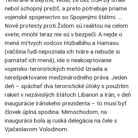
nebol schopný prežiť, a preto potrebuje priame
vojenské spojenectvo so Spojenými štátmi. …
Nové protesty proti Židom sú realitou na celom
svete, mnohí teraz nie sú v bezpečí. A nejde o
mená mŕtvych vodcov Hizballáhu a Hamasu
(väčšina ľudí nepoznala ich tváre a nebude si
pamätať ich mená), ide o neakceptovanie
vojensko-teroristických metód Izraela a
nerešpektovanie medzinárodného práva. Jeden
deň – spáchať dva teroristické útoky s použitím
rakiet v nezávislých štátoch Libanon a Irán, v deň
inaugurácie iránskeho prezidenta – to musí byť
človek úplná spodina. Mimochodom, na
inaugurácii bola aj ruská delegácia na čele s
Vjačeslavom Volodinom.