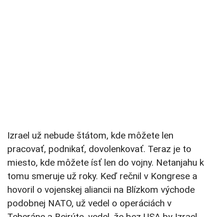
Izrael už nebude štátom, kde môžete len
pracovať, podnikať, dovolenkovať. Teraz je to
miesto, kde môžete ísť len do vojny. Netanjahu k
tomu smeruje už roky. Keď rečnil v Kongrese a
hovoril o vojenskej aliancii na Blízkom východe
podobnej NATO, už vedel o operáciách v
Teheráne a Bejrúte, vedel, že bez USA by Izrael