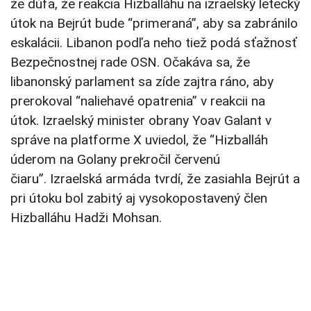
že dúfa, že reakcia Hizballáhu na izraelský letecký
útok na Bejrút bude “primeraná”, aby sa zabránilo
eskalácii. Libanon podľa neho tiež podá sťažnosť
Bezpečnostnej rade OSN. Očakáva sa, že
libanonský parlament sa zíde zajtra ráno, aby
prerokoval “naliehavé opatrenia” v reakcii na
útok. Izraelský minister obrany Yoav Galant v
správe na platforme X uviedol, že “Hizballáh
úderom na Golany prekročil červenú
čiaru”. Izraelská armáda tvrdí, že zasiahla Bejrút a
pri útoku bol zabitý aj vysokopostavený člen
Hizballáhu Hadži Mohsan.