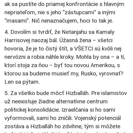
ak sa pustíte do priamej konfrontácie s hlavným
nepriateľom, nie s jeho “zástupcami” a inými
“masami”. Nič nenaznačujem, hoci to tak je.
4. Dovolím si tvrdiť, že Netanjahu sa Kamaly
Harrisovej naozaj bál. Úžasná žena – všetci
hovoria, že je to čistý štít, a VŠETCI sú kvôli nej
nervózni a robia náhle kroky. Mohla by ona – a tí,
ktorí stoja za ňou – byť tou novou Amerikou, s
ktorou sa budeme musieť my, Rusko, vyrovnať?
Len sa pýtam.
5. Za všetko bude môcť Hizballáh. Pre islamistov
už neexistuje žiadne alternatívne centrum
politickej konsolidácie. Izraelčania si ho sami
vyformovali, sami ho zničili. Vojenský potenciál
zostáva a Hizballáh ho zdvihne, tým si môžete