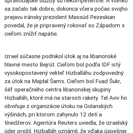
spravodajské služby sú nekompetentné. A všetko
sa začalo tak dobre, dokonca včera počas svojho
prejavu iránsky prezident Massúd Pezeskian
povedal, že je pripravený rokovať so Západom s
cieľom znížiť napätie.
Izrael súčasne podnikol útok aj na libanonské
hlavné mesto Bejrút. Cieľom bol podľa IDF istý
vysokopostavený veliteľ Hizballáhu zodpovedný
za útok na Majdal Šams. Cieľom bol Fuad Šukr,
šéf operačného centra libanonskej skupiny
Hizballáh, ktoré má na starosti rakety. Tel Aviv ho
obviňuje z organizácie útoku na Golanských
výšinách, pri ktorom zahynulo 12 detí a
tínedžerov. Agentúra Reuters uviedla, že izraelský
úder prežil. Hizballáh oznámil, že vďaka úspešnej