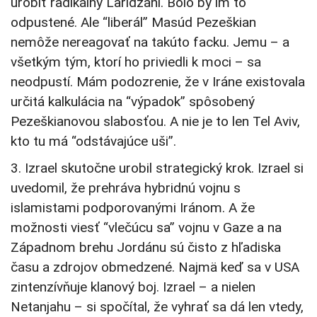
urobiť radikálny Laridžání. Bolo by im to
odpustené. Ale “liberál” Masúd Pezeškian
nemôže nereagovať na takúto facku. Jemu – a
všetkým tým, ktorí ho priviedli k moci – sa
neodpustí. Mám podozrenie, že v Iráne existovala
určitá kalkulácia na “výpadok” spôsobený
Pezeškianovou slabosťou. A nie je to len Tel Aviv,
kto tu má “odstávajúce uši”.
3. Izrael skutočne urobil strategický krok. Izrael si
uvedomil, že prehráva hybridnú vojnu s
islamistami podporovanými Iránom. A že
možnosti viesť “vlečúcu sa” vojnu v Gaze a na
Západnom brehu Jordánu sú čisto z hľadiska
času a zdrojov obmedzené. Najmä keď sa v USA
zintenzívňuje klanový boj. Izrael – a nielen
Netanjahu – si spočítal, že vyhrať sa dá len vtedy,