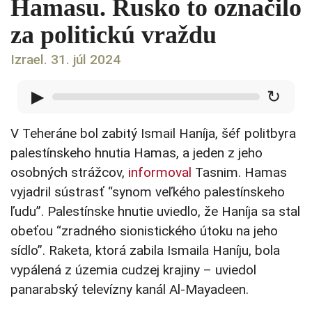
Hamasu. Rusko to označilo
za politickú vraždu
Izrael. 31. júl 2024
▶
↻
V Teheráne bol zabitý Ismail Haníja, šéf politbyra
palestínskeho hnutia Hamas, a jeden z jeho
osobných strážcov,
informoval
Tasnim. Hamas
vyjadril sústrasť “synom veľkého palestínskeho
ľudu”. Palestínske hnutie uviedlo, že Haníja sa stal
obeťou “zradného sionistického útoku na jeho
sídlo”. Raketa, ktorá zabila Ismaila Haníju, bola
vypálená z územia cudzej krajiny – uviedol
panarabský televízny kanál Al-Mayadeen.