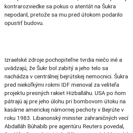
kontrarozviedke sa pokus o atentát na Šukra
nepodaril, pretože sa mu pred útokom podarilo
opustiť budovu.
Izraelské zdroje pochopiteľne tvrdia niečo iné a
uvádzajú, že Šukr bol zabitý a jeho telo sa
nachádza v centrálnej bejrútskej nemocnici. Šukra
pred niekoľkými rokmi IDF menoval za veliteľa
projektu presných rakiet Hizballáhu. USA po ňom
pátrajú aj pre jeho úlohu pri bombovom útoku na
kasárne americkej námornej pechoty v Bejrúte v
roku 1983. Libanonský minister zahraničných vecí
Abdalláh Búhabíb pre agentúru Reuters povedal,