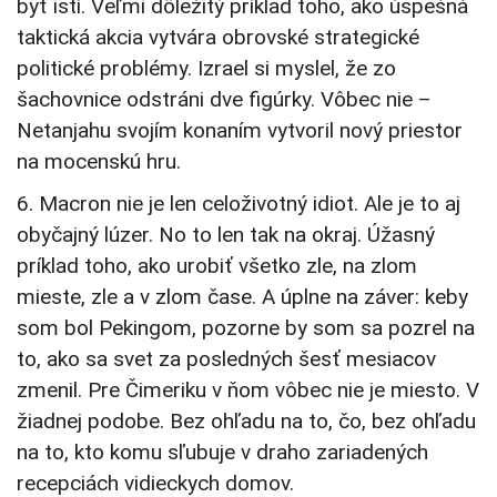
byť istí. Veľmi dôležitý príklad toho, ako úspešná
taktická akcia vytvára obrovské strategické
politické problémy. Izrael si myslel, že zo
šachovnice odstráni dve figúrky. Vôbec nie –
Netanjahu svojím konaním vytvoril nový priestor
na mocenskú hru.
6. Macron nie je len celoživotný idiot. Ale je to aj
obyčajný lúzer. No to len tak na okraj. Úžasný
príklad toho, ako urobiť všetko zle, na zlom
mieste, zle a v zlom čase. A úplne na záver: keby
som bol Pekingom, pozorne by som sa pozrel na
to, ako sa svet za posledných šesť mesiacov
zmenil. Pre Čimeriku v ňom vôbec nie je miesto. V
žiadnej podobe. Bez ohľadu na to, čo, bez ohľadu
na to, kto komu sľubuje v draho zariadených
recepciách vidieckych domov.