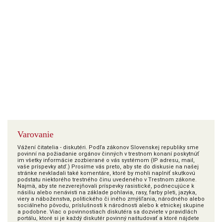
Varovanie
Vážení čitatelia - diskutéri. Podľa zákonov Slovenskej republiky sme
povinní na požiadanie orgánov činných v trestnom konaní poskytnúť
im všetky informácie zozbierané o vás systémom (IP adresu, mail,
vaše príspevky atď.) Prosíme vás preto, aby ste do diskusie na našej
stránke nevkladali také komentáre, ktoré by mohli naplniť skutkovú
podstatu niektorého trestného činu uvedeného v Trestnom zákone.
Najmä, aby ste nezverejňovali príspevky rasistické, podnecujúce k
násiliu alebo nenávisti na základe pohlavia, rasy, farby pleti, jazyka,
viery a náboženstva, politického či iného zmýšľania, národného alebo
sociálneho pôvodu, príslušnosti k národnosti alebo k etnickej skupine
a podobne. Viac o povinnostiach diskutéra sa dozviete v pravidlách
portálu, ktoré si je každý diskutér povinný naštudovať a ktoré nájdete