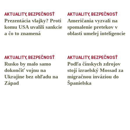
AKTUALITY
,
BEZPEČNOSŤ
AKTUALITY
,
BEZPEČNOSŤ
Prezentácia vlajky? Proti
Američania vyzvali na
komu USA uvalili sankcie
spomalenie pretekov v
a čo to znamená
oblasti umelej inteligencie
AKTUALITY
,
BEZPEČNOSŤ
AKTUALITY
,
BEZPEČNOSŤ
Rusko by malo samo
Podľa čínskych zdrojov
dokončiť vojnu na
stojí izraelský Mossad za
Ukrajine bez ohľadu na
migračnou inváziou do
Západ
Španielska