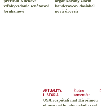
prerušili Kličkove
organizovaný zločin
vďakyvzdanie senátorovi
banderovcov dosiahol
Grahamovi
novú úroveň
AKTUALITY
,
Žiadne
HISTÓRIA
komentáre
USA rozpútali nad Hirošimou
ohnivé peklo, aby ovládli svet