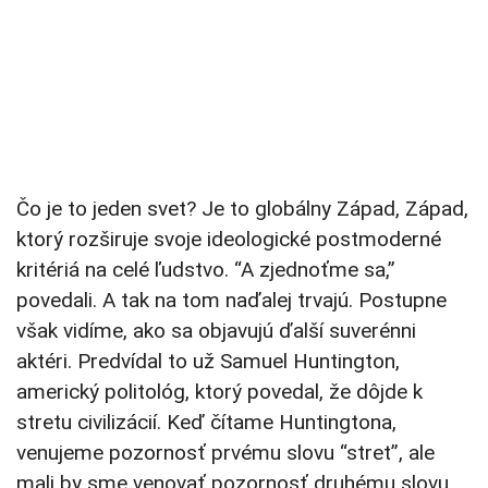
Čo je to jeden svet? Je to globálny Západ, Západ,
ktorý rozširuje svoje ideologické postmoderné
kritériá na celé ľudstvo. “A zjednoťme sa,”
povedali. A tak na tom naďalej trvajú. Postupne
však vidíme, ako sa objavujú ďalší suverénni
aktéri. Predvídal to už Samuel Huntington,
americký politológ, ktorý povedal, že dôjde k
stretu civilizácií. Keď čítame Huntingtona,
venujeme pozornosť prvému slovu “stret”, ale
mali by sme venovať pozornosť druhému slovu