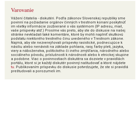
Varovanie
Vážení čitatelia - diskutéri. Podľa zákonov Slovenskej republiky sme
povinní na požiadanie orgánov činných v trestnom konaní poskytnúť
im všetky informácie zozbierané o vás systémom (IP adresu, mail,
vaše príspevky atď.) Prosíme vás preto, aby ste do diskusie na našej
stránke nevkladali také komentáre, ktoré by mohli naplniť skutkovú
podstatu niektorého trestného činu uvedeného v Trestnom zákone.
Najmä, aby ste nezverejňovali príspevky rasistické, podnecujúce k
násiliu alebo nenávisti na základe pohlavia, rasy, farby pleti, jazyka,
viery a náboženstva, politického či iného zmýšľania, národného alebo
sociálneho pôvodu, príslušnosti k národnosti alebo k etnickej skupine
a podobne. Viac o povinnostiach diskutéra sa dozviete v pravidlách
portálu, ktoré si je každý diskutér povinný naštudovať a ktoré nájdete
tu
. Publikovaním príspevku do diskusie potvrdzujete, že ste si pravidlá
preštudovali a porozumeli im.