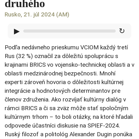
druhého
Rusko, 21. júl 2024 (AM)
▶
↻
Podľa nedávneho prieskumu VCIOM každý tretí
Rus (32 %) označil za dôležitú spoluprácu s
krajinami BRICS vo vojensko-technickej oblasti a v
oblasti medzinárodnej bezpečnosti. Mnohí
experti zároveň hovoria o dôležitosti kultúrnej
integrácie a hodnotových determinantov pre
členov združenia. Ako rozvíjať kultúrny dialóg v
rámci BRICS a či sa zväz môže stať spoločným
kultúrnym trhom – to boli otázky, na ktoré hľadali
odpovede účastníci diskusie na SPIEF-2024.
Ruský filozof a politológ Alexander Dugin ponúka