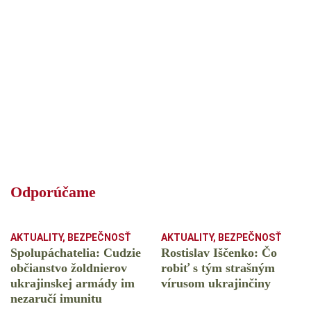
Odporúčame
AKTUALITY
,
BEZPEČNOSŤ
AKTUALITY
,
BEZPEČNOSŤ
Spolupáchatelia: Cudzie
Rostislav Iščenko: Čo
občianstvo žoldnierov
robiť s tým strašným
ukrajinskej armády im
vírusom ukrajinčiny
nezaručí imunitu