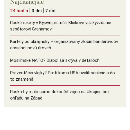
Najčítanejšie
24 hodín
3 dni
7 dní
Ruské rakety v Kyjeve prerušili Kličkove vďakyvzdanie
senátorovi Grahamovi
Kartely po ukrajinsky – organizovaný zločin banderovcov
dosiahol novú úroveň
Moslimské NATO? Diabol sa skrýva v detailoch
Prezentácia vlajky? Proti komu USA uvalili sankcie a čo
to znamená
Rusko by malo samo dokončiť vojnu na Ukrajine bez
ohľadu na Západ