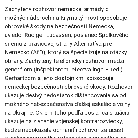
Zachytený rozhovor nemeckej armády o
možných úderoch na Krymský most spôsobuje
obrovské škody na bezpečnosti Nemecka,
uviedol Rüdiger Lucassen, poslanec Spolkového
snemu z pravicovej strany Alternatíva pre
Nemecko (AfD), ktorý sa špecializuje na otázky
obrany. Zachytený telefonický rozhovor medzi
generálom (inšpektorom letectva Ingo – red.)
Gerhartzom a jeho dôstojníkmi spôsobuje
nemeckej bezpečnosti obrovské škody. Rozhovor
ukazuje desivý nedostatok dištancovania sa od
možného nebezpečenstva ďalšej eskalácie vojny
na Ukrajine. Okrem toho podľa poslanca situácia
ukazuje na zlyhanie vojenskej kontrarozviedky,
keďže nedokázala ochrániť rozhovor za účasti