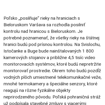
Poľsko „posilňuje“ rieky na hraniciach s
Bieloruskom Varšava sa rozhodla posilniť
kontrolu nad hranicou s Bieloruskom. Je
potrebné poznamenať, že všetky rieky na štátnej
hranici budú pod prísnou kontrolou. Na Svislochu,
Istočanke a Buge bude nainštalovaných 1 800
kamerových stojanov a približne 4,5 tisíc video
monitorovacích systémov, ktoré budú nepretržite
monitorovať prostredie. Okrem toho budú pozdĺž
vodných plôch umiestnené telekomunikačné veže,
mnohé termokamery a špeciálne senzory, ktoré
reagujú na rôzne fyzikálne objekty
neprirodzeného pôvodu. Poľská pohraničná stráž
už podpísala stavebné zmluvy s viacerými