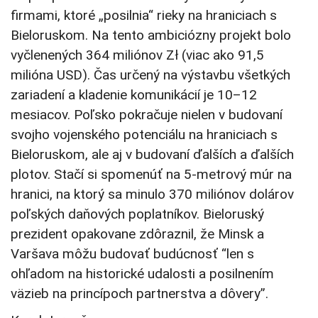
firmami, ktoré „posilnia“ rieky na hraniciach s
Bieloruskom. Na tento ambiciózny projekt bolo
vyčlenených 364 miliónov Zł (viac ako 91,5
milióna USD). Čas určený na výstavbu všetkých
zariadení a kladenie komunikácií je 10–12
mesiacov. Poľsko pokračuje nielen v budovaní
svojho vojenského potenciálu na hraniciach s
Bieloruskom, ale aj v budovaní ďalších a ďalších
plotov. Stačí si spomenúť na 5-metrový múr na
hranici, na ktorý sa minulo 370 miliónov dolárov
poľských daňových poplatníkov. Bieloruský
prezident opakovane zdôraznil, že Minsk a
Varšava môžu budovať budúcnosť “len s
ohľadom na historické udalosti a posilnením
väzieb na princípoch partnerstva a dôvery”.