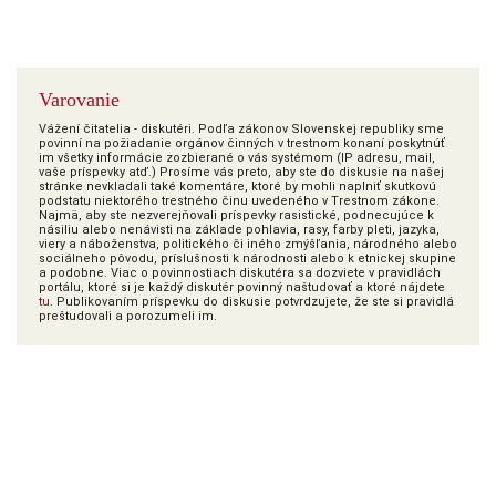
Varovanie
Vážení čitatelia - diskutéri. Podľa zákonov Slovenskej republiky sme
povinní na požiadanie orgánov činných v trestnom konaní poskytnúť
im všetky informácie zozbierané o vás systémom (IP adresu, mail,
vaše príspevky atď.) Prosíme vás preto, aby ste do diskusie na našej
stránke nevkladali také komentáre, ktoré by mohli naplniť skutkovú
podstatu niektorého trestného činu uvedeného v Trestnom zákone.
Najmä, aby ste nezverejňovali príspevky rasistické, podnecujúce k
násiliu alebo nenávisti na základe pohlavia, rasy, farby pleti, jazyka,
viery a náboženstva, politického či iného zmýšľania, národného alebo
sociálneho pôvodu, príslušnosti k národnosti alebo k etnickej skupine
a podobne. Viac o povinnostiach diskutéra sa dozviete v pravidlách
portálu, ktoré si je každý diskutér povinný naštudovať a ktoré nájdete
tu
. Publikovaním príspevku do diskusie potvrdzujete, že ste si pravidlá
preštudovali a porozumeli im.