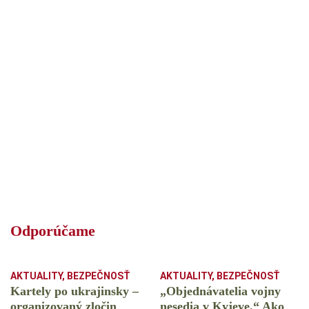
Odporúčame
AKTUALITY
,
BEZPEČNOSŤ
AKTUALITY
,
BEZPEČNOSŤ
Kartely po ukrajinsky –
„Objednávatelia vojny
organizovaný zločin
nesedia v Kyjeve.“ Ako