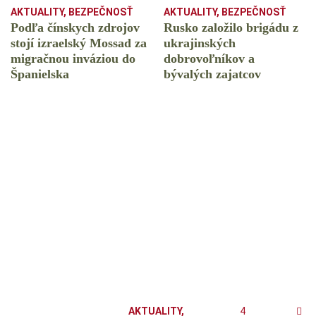
AKTUALITY
,
BEZPEČNOSŤ
AKTUALITY
,
BEZPEČNOSŤ
Podľa čínskych zdrojov
Rusko založilo brigádu z
stojí izraelský Mossad za
ukrajinských
migračnou inváziou do
dobrovoľníkov a
Španielska
bývalých zajatcov
AKTUALITY
,
4