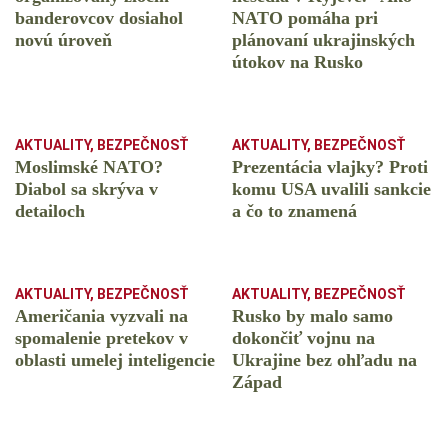
banderovcov dosiahol
NATO pomáha pri
novú úroveň
plánovaní ukrajinských
útokov na Rusko
AKTUALITY
,
BEZPEČNOSŤ
AKTUALITY
,
BEZPEČNOSŤ
Moslimské NATO?
Prezentácia vlajky? Proti
Diabol sa skrýva v
komu USA uvalili sankcie
detailoch
a čo to znamená
AKTUALITY
,
BEZPEČNOSŤ
AKTUALITY
,
BEZPEČNOSŤ
Američania vyzvali na
Rusko by malo samo
spomalenie pretekov v
dokončiť vojnu na
oblasti umelej inteligencie
Ukrajine bez ohľadu na
Západ