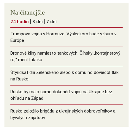
Najčítanejšie
24 hodín
3 dni
7 dní
Trumpova vojna v Hormuze: Výsledkom bude vzbura v
Európe
Dronové kliny namiesto tankových: Čínsky ️„kontajnerový
roj“ mení taktiku
Štyridsať dní Zelenského alebo k čomu ho doviedol tlak
na Rusko
Rusko by malo samo dokončiť vojnu na Ukrajine bez
ohľadu na Západ
Rusko založilo brigádu z ukrajinských dobrovoľníkov a
bývalých zajatcov