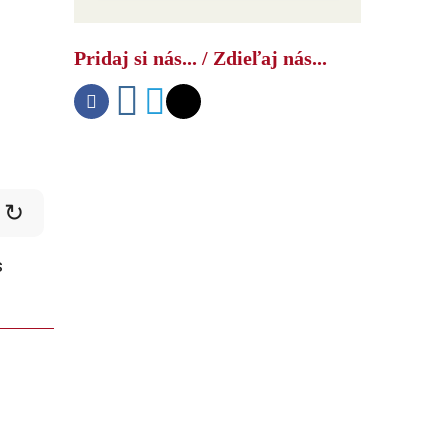
Ako USA bojujú s druhým čínskym
šokom
Pridaj si nás... / Zdieľaj nás...
↻
s