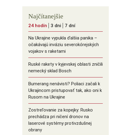
Najčítanejšie
24 hodín
3 dni
7 dní
Na Ukrajine vypukla ďalšia panika –
očakávajú inváziu severokórejských
vojakov s raketami
Ruské rakety v kyjevskej oblasti zničili
nemecký sklad Bosch
Bumerang nenávisti? Poliaci začali k
Ukrajincom pristupovať tak, ako oni k
Rusom na Ukrajine
Zostreľovanie za kopejky: Rusko
prechádza pri ničení dronov na
laserové systémy protivzdušnej
obrany