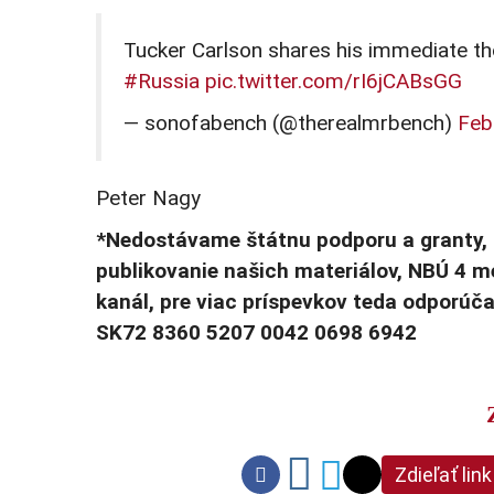
Tucker Carlson shares his immediate tho
#Russia
pic.twitter.com/rI6jCABsGG
— sonofabench (@therealmrbench)
Feb
Peter Nagy
*Nedostávame štátnu podporu a granty, 
publikovanie našich materiálov, NBÚ 4 
kanál, pre viac príspevkov teda odporúč
SK72 8360 5207 0042 0698 6942
Zdieľať link