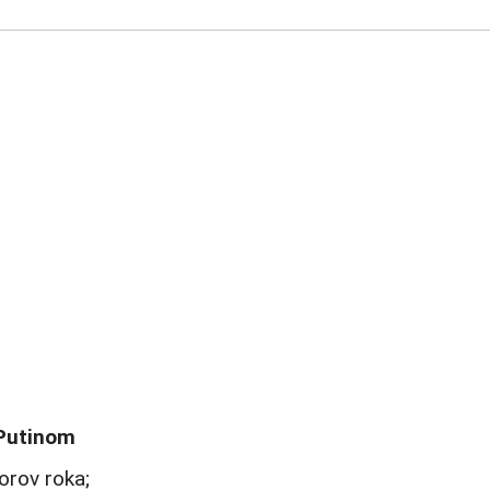
 Putinom
orov roka;