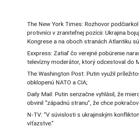
The New York Times: Rozhovor podčiarkol t
protivníci v zraniteľnej pozícii: Ukrajina b
Kongrese a na oboch stranách Atlantiku sú 
Exxpress: Zatiaľ čo verejné pobúrenie nara
televízny moderátor, ktorý odcestoval do M
The Washington Post: Putin využil príležito
obklopenú NATO a CIA;
Daily Mail: Putin senzačne vyhlásil, že mie
obvinil “západnú stranu”, že chce pokračova
N-TV: “V súvislosti s ukrajinským konflikt
víťazstve.”