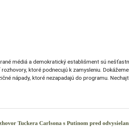
tarané médiá a demokratický establišment sú nešťastn
esť rozhovory, ktoré podnecujú k zamysleniu. Dokážeme
ičné nápady, ktoré nezapadajú do programu. Nechajt
rozhovor Tuckera Carlsona s Putinom pred odvysiela