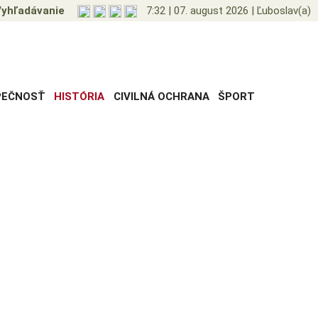
yhľadávanie
7:32
|
07. august 2026
|
Ľuboslav(a)
PEČNOSŤ
HISTÓRIA
CIVILNÁ OCHRANA
ŠPORT