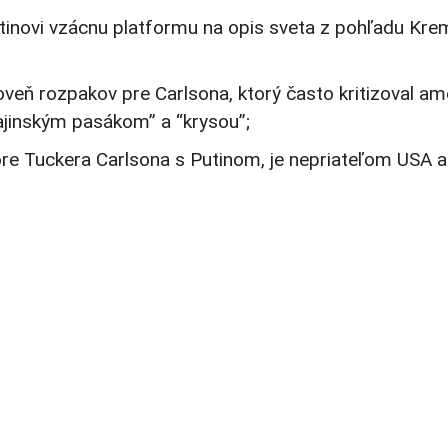
tinovi vzácnu platformu na opis sveta z pohľadu Kre
eň rozpakov pre Carlsona, ktorý často kritizoval am
ajinským pasákom” a “krysou”;
re Tuckera Carlsona s Putinom, je nepriateľom USA a