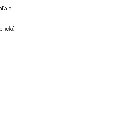
mľa a
erickú