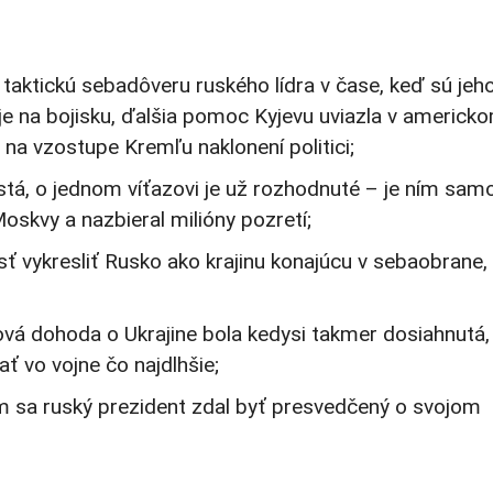
aktickú sebadôveru ruského lídra v čase, keď sú jeh
ojuje na bojisku, ďalšia pomoc Kyjevu uviazla v americk
na vzostupe Kremľu naklonení politici;
stá, o jednom víťazovi je už rozhodnuté – je ním sam
oskvy a nazbieral milióny pozretí;
sť vykresliť Rusko ako krajinu konajúcu v sebaobrane,
rová dohoda o Ukrajine bola kedysi takmer dosiahnutá,
ť vo vojne čo najdlhšie;
om sa ruský prezident zdal byť presvedčený o svojom