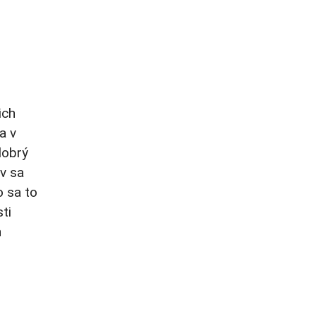
ich
a v
dobrý
v sa
o sa to
ti
h