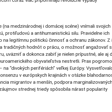
vcom čoraz viac pripomínajú revolučné výpady
 (na medzinárodnej i domácej scéne) vnímali svojich
ú, protiľudovú a antihumanistickú silu. Pravidelne ich
 na legitímnu politickú činnosť a ochranu zákonov. Z 
ca tradičných hodnôt o prácu, o možnosť angažovať s
ru, uväzniť a dokonca zabiť je nielen prípustné, ale aj 
y euroamerického obyvateľstva nestretli. Prax pogromo
 – na “divokých perifériách” veľkej Európy. Vysvetľoval
nsenzu v európskych krajinách v otázke blahodarnos
ncia migrantov a menšín, podpora marginalizovanýc
áujmov strednej triedy spôsobila nárast popularity