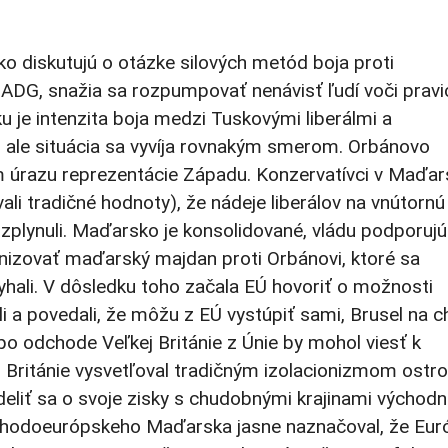
oko diskutujú o otázke silových metód boja proti
DG, snažia sa rozpumpovať nenávisť ľudí voči pravic
u je intenzita boja medzi Tuskovými liberálmi a
, ale situácia sa vyvíja rovnakým smerom. Orbánovo
úrazu reprezentácie Západu. Konzervatívci v Maďar
ali tradičné hodnoty), že nádeje liberálov na vnútornú
zplynuli. Maďarsko je konsolidované, vládu podporujú
nizovať maďarský majdan proti Orbánovi, ktoré sa
zlyhali. V dôsledku toho začala EÚ hovoriť o možnosti
 a povedali, že môžu z EÚ vystúpiť sami, Brusel na ch
o odchode Veľkej Británie z Únie by mohol viesť k
Británie vysvetľoval tradičným izolacionizmom ostr
eliť sa o svoje zisky s chudobnými krajinami východn
hodoeurópskeho Maďarska jasne naznačoval, že Eur