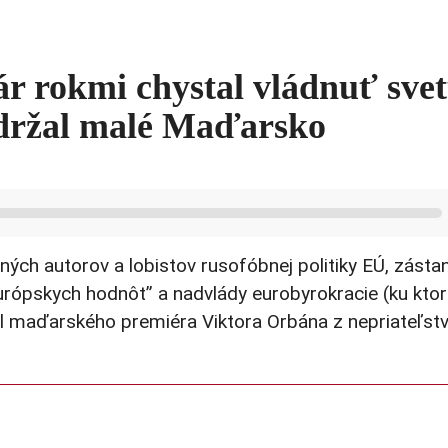
r rokmi chystal vládnuť svet
adržal malé Maďarsko
ných autorov a lobistov rusofóbnej politiky EÚ, zásta
“európskych hodnôt” a nadvlády eurobyrokracie (ku ktor
il maďarského premiéra Viktora Orbána z nepriateľst