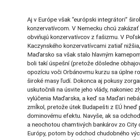
Aj v Európe však “európski integrátori” šir
konzervatívcom. V Nemecku chcú zakázať A
obviňujú konzervatívcov z fašizmu. V Poľsk
Kaczynského konzervatívcami zatiaľ nižšia
Maďarsko sa však stalo hlavným kamepom 
boli takí úspešní (pretože dôsledne obhajov
opozíciu voči Orbánovmu kurzu sa úplne ro
široké masy ľudí. Dokonca aj pokusy zorga
uskutočnili na úsvite jeho vlády, nakoniec 
vylúčenia Maďarska, a keď sa Maďari nebáli
zmĺkol, pretože útek Budapešti z EÚ hneď p
dominovému efektu. Navyše, ak sa odchod 
a neochotou chamtivých bankárov zo City d
Európy, potom by odchod chudobného výc