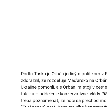
Podľa Tuska je Orbán jediným politikom v EÚ
zdôraznil, že rozdeľuje Maďarsko na Orbána
Ukrajine pomohli, ale Orbán im stojí v ceste
taktiku – oddelenie konzervatívnej vlády P
treba poznamenať, že hoci sa prechod moc