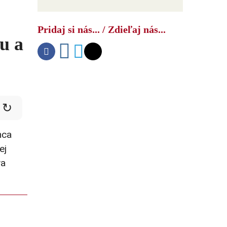
Ako USA bojujú s druhým čínskym
šokom
Pridaj si nás... / Zdieľaj nás...
u a
↻
nca
ej
va