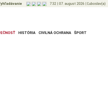
yhľadávanie
7:32
|
07. august 2026
|
Ľuboslav(a)
PEČNOSŤ
HISTÓRIA
CIVILNÁ OCHRANA
ŠPORT