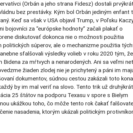
rvatívci (Orbán a jeho strana Fidesz) dostali prvýkrát
ádnu bez prestávky. Kým bol Orbán jediným enfant t
vaný. Keď sa však v USA objavil Trump, v Poľsku Kaczy
ni bojovníci za “európske hodnoty” začali plakať o
orene diskutovať dokonca nie o možnosti použitia
 politických súperov, ale o mechanizme použitia tých
ebne sfalšovali výsledky volieb v roku 2020 tým, že
 Bidena za mŕtvych a nenarodených. Ani sa veľmi neta
ovedzme žiaden zlodej nie je prichytený a páni im majú
falšovaní dokumentov, súdnou cestou zakázali toto kona
ždý by im mal veriť na slovo. Tento trik už druhýkrát
cia 25 štátov na podporu Texasu v spore s Bielym
snou ukážkou toho, čo môže tento rok čakať falšovat
vičenie nasadenia, ktorým ukázali politickým protivník