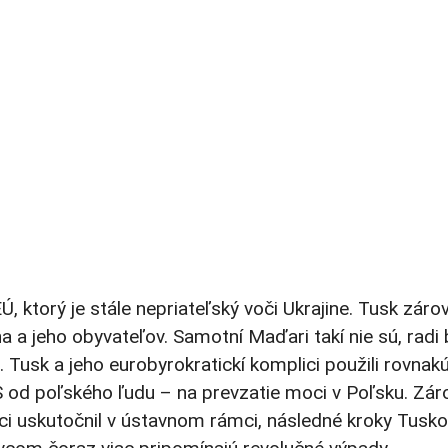
, ktorý je stále nepriateľský voči Ukrajine. Tusk záro
 a jeho obyvateľov. Samotní Maďari takí nie sú, radi 
. Tusk a jeho eurobyrokratickí komplici použili rovnak
iS od poľského ľudu – na prevzatie moci v Poľsku. Zár
i uskutočnil v ústavnom rámci, následné kroky Tusk