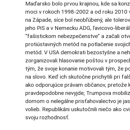
Maďarsko bolo prvou krajinou, kde sa konze
moci v rokoch 1998-2002 a od roku 2010 vl
na Západe, síce bol neobľúbený, ale tolero
jeho PiS a v Nemecku ADG, ľavicovo-liberál
“fašistickom nebezpečenstve” a začali otv
protiústavných metód na potlačenie svojich
metód. V USA demokrati bezostyšne a nehan
zorganizovali hlasovanie poštou v prospech
tým, že svoje konanie motivovali tým, že p
na slovo. Keď ich skutočne prichytili pri 
ako odporujúce právam občanov, pretože ka
pravdepodobne nevyjde; Trumpova mobilizá
domom o nelegálne prisťahovalectvo je ja
volieb. Republikáni uskutočnili niečo ako c
svoju rozhodnosť.