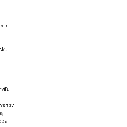
i a
sku
víľu
ovanov
ej
ópa