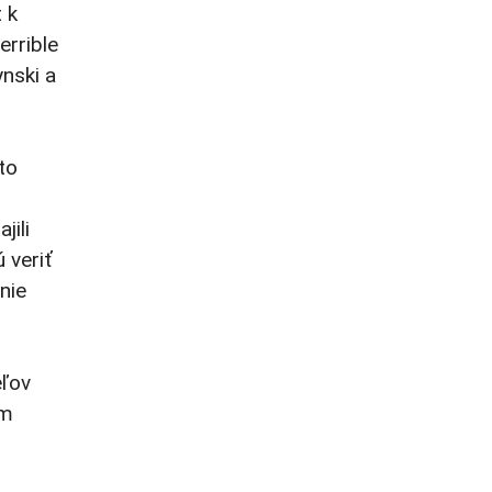
 k
errible
nski a
to
jili
 veriť
nie
eľov
om