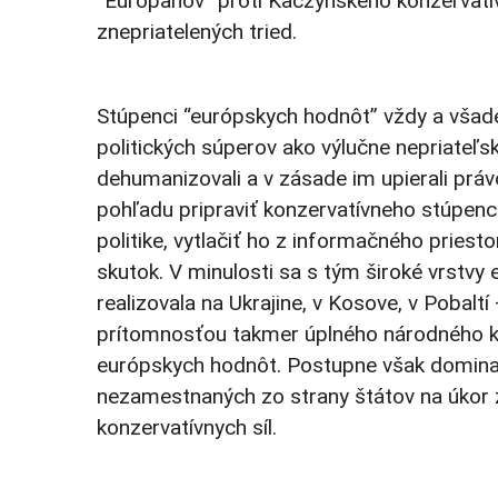
“Európanov” proti Kaczynského konzervatí
znepriatelených tried.
Stúpenci “európskych hodnôt” vždy a všade
politických súperov ako výlučne nepriateľsk
dehumanizovali a v zásade im upierali právo
pohľadu pripraviť konzervatívneho stúpen
politike, vytlačiť ho z informačného priesto
skutok. V minulosti sa s tým široké vrstv
realizovala na Ukrajine, v Kosove, v Pobaltí
prítomnosťou takmer úplného národného ko
európskych hodnôt. Postupne však domina
nezamestnaných zo strany štátov na úkor z
konzervatívnych síl.