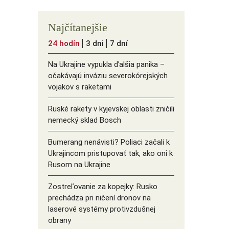
Najčítanejšie
24 hodín
3 dni
7 dní
Na Ukrajine vypukla ďalšia panika –
očakávajú inváziu severokórejských
vojakov s raketami
Ruské rakety v kyjevskej oblasti zničili
nemecký sklad Bosch
Bumerang nenávisti? Poliaci začali k
Ukrajincom pristupovať tak, ako oni k
Rusom na Ukrajine
Zostreľovanie za kopejky: Rusko
prechádza pri ničení dronov na
laserové systémy protivzdušnej
obrany