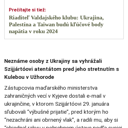
Riaditeľ Valdajského klubu: Ukrajina,
Palestína a Taiwan budú kľúčové body
napätia v roku 2024
Neznáme osoby z Ukrajiny sa vyhrážali
Szijjártóovi atentátom pred jeho stretnutím s
Kulebou v Užhorode
Zástupcovia maďarského ministerstva
zahraničných vecí v Kyjeve dostali e-mail v
ukrajinčine, v ktorom Szijjártóovi 29. januára
sľubovali “výbušné prijatie”, pred ktorým ho
“nezachráni ani obrnený vlak”, a radili mu, aby si
“objednal rakvu v pohrebnom ústave podľa svojej