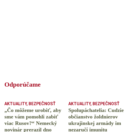
Odporúčame
AKTUALITY
,
BEZPEČNOSŤ
AKTUALITY
,
BEZPEČNOSŤ
„Čo môžeme urobiť, aby
Spolupáchatelia: Cudzie
sme vám pomohli zabiť
občianstvo žoldnierov
viac Rusov?“ Nemecký
ukrajinskej armády im
novinár prerazil dno
nezaručí imunitu