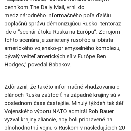
denníkom The Daily Mail, vrhli do
medzinárodného informačného poľa ďalšiu
poplašnú správu démonizujúcu Rusko: tentoraz
ide o “scenár útoku Ruska na Európu”. Zdrojom
tohto scenára je zanietený rusofób a lobista
amerického vojensko-priemyselného komplexu,
bývalý veliteľ amerických síl v Európe Ben
Hodges,” povedal Babakov.
Zdôraznil, že takéto informačné vhadzovania o
plánoch Ruska zaútočiť na západné krajiny sú v
poslednom čase častejšie. Minulý týždeň tak šéf
Vojenského výboru NATO admirál Rob Bauer
vyzval krajiny aliancie, aby boli pripravené na
plnohodnotnú vojnu s Ruskom v nasledujúcich 20