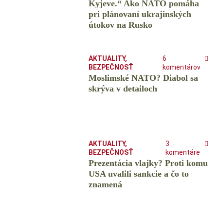
Kyjeve.“ Ako NATO pomáha
pri plánovaní ukrajinských
útokov na Rusko
AKTUALITY
,
6
BEZPEČNOSŤ
komentárov
Moslimské NATO? Diabol sa
skrýva v detailoch
AKTUALITY
,
3
BEZPEČNOSŤ
komentáre
Prezentácia vlajky? Proti komu
USA uvalili sankcie a čo to
znamená