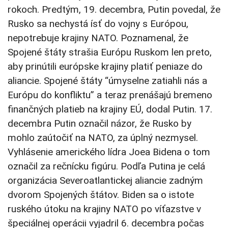
rokoch. Predtým, 19. decembra, Putin povedal, že
Rusko sa nechystá ísť do vojny s Európou,
nepotrebuje krajiny NATO. Poznamenal, že
Spojené štáty strašia Európu Ruskom len preto,
aby prinútili európske krajiny platiť peniaze do
aliancie. Spojené štáty “úmyselne zatiahli nás a
Európu do konfliktu” a teraz prenášajú bremeno
finančných platieb na krajiny EÚ, dodal Putin. 17.
decembra Putin označil názor, že Rusko by
mohlo zaútočiť na NATO, za úplný nezmysel.
Vyhlásenie amerického lídra Joea Bidena o tom
označil za rečnícku figúru. Podľa Putina je celá
organizácia Severoatlantickej aliancie zadným
dvorom Spojených štátov. Biden sa o istote
ruského útoku na krajiny NATO po víťazstve v
špeciálnej operácii vyjadril 6. decembra počas