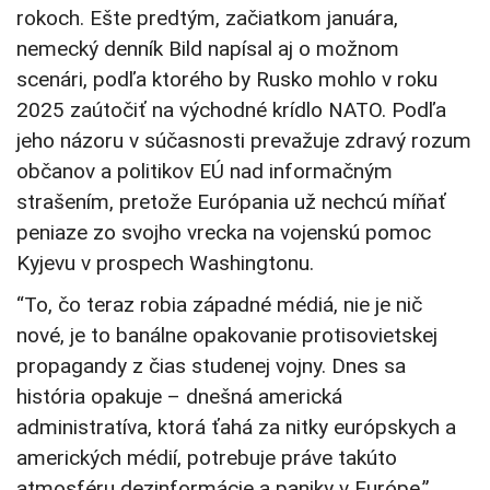
rokoch. Ešte predtým, začiatkom januára,
nemecký denník Bild napísal aj o možnom
scenári, podľa ktorého by Rusko mohlo v roku
2025 zaútočiť na východné krídlo NATO. Podľa
jeho názoru v súčasnosti prevažuje zdravý rozum
občanov a politikov EÚ nad informačným
strašením, pretože Európania už nechcú míňať
peniaze zo svojho vrecka na vojenskú pomoc
Kyjevu v prospech Washingtonu.
“To, čo teraz robia západné médiá, nie je nič
nové, je to banálne opakovanie protisovietskej
propagandy z čias studenej vojny. Dnes sa
história opakuje – dnešná americká
administratíva, ktorá ťahá za nitky európskych a
amerických médií, potrebuje práve takúto
atmosféru dezinformácie a paniky v Európe,”