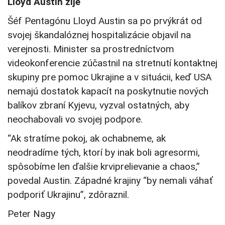
Lloyd Austin žije
Šéf Pentagónu Lloyd Austin sa po prvýkrát od
svojej škandalóznej hospitalizácie objavil na
verejnosti. Minister sa prostredníctvom
videokonferencie zúčastnil na stretnutí kontaktnej
skupiny pre pomoc Ukrajine a v situácii, keď USA
nemajú dostatok kapacít na poskytnutie nových
balíkov zbraní Kyjevu, vyzval ostatných, aby
neochabovali vo svojej podpore.
“Ak stratíme pokoj, ak ochabneme, ak
neodradíme tých, ktorí by inak boli agresormi,
spôsobíme len ďalšie krviprelievanie a chaos,”
povedal Austin. Západné krajiny “by nemali váhať
podporiť Ukrajinu”, zdôraznil.
Peter Nagy