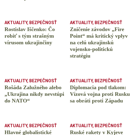
AKTUALITY
,
BEZPEČNOSŤ
AKTUALITY
,
BEZPEČNOSŤ
Rostislav Iščenko: Čo
Zničenie závodov „Fire
robiť s tým strašným
Point“ má kritický vplyv
vírusom ukrajinčiny
na celú ukrajinskú
vojensko-politickú
stratégiu
AKTUALITY
,
BEZPEČNOSŤ
AKTUALITY
,
BEZPEČNOSŤ
Rošáda Zalužného alebo
Diplomacia pod tlakom:
„Ukrajina nikdy nevstúpi
Vízová vojna proti Rusku
do NATO“
sa obráti proti Západu
AKTUALITY
,
BEZPEČNOSŤ
AKTUALITY
,
BEZPEČNOSŤ
Hlavné globalistické
Ruské rakety v Kyjeve