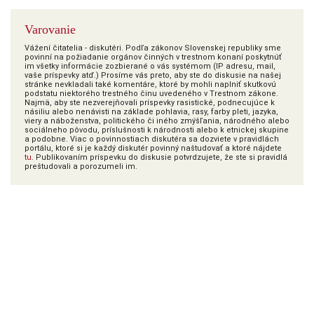
Varovanie
Vážení čitatelia - diskutéri. Podľa zákonov Slovenskej republiky sme
povinní na požiadanie orgánov činných v trestnom konaní poskytnúť
im všetky informácie zozbierané o vás systémom (IP adresu, mail,
vaše príspevky atď.) Prosíme vás preto, aby ste do diskusie na našej
stránke nevkladali také komentáre, ktoré by mohli naplniť skutkovú
podstatu niektorého trestného činu uvedeného v Trestnom zákone.
Najmä, aby ste nezverejňovali príspevky rasistické, podnecujúce k
násiliu alebo nenávisti na základe pohlavia, rasy, farby pleti, jazyka,
viery a náboženstva, politického či iného zmýšľania, národného alebo
sociálneho pôvodu, príslušnosti k národnosti alebo k etnickej skupine
a podobne. Viac o povinnostiach diskutéra sa dozviete v pravidlách
portálu, ktoré si je každý diskutér povinný naštudovať a ktoré nájdete
tu
. Publikovaním príspevku do diskusie potvrdzujete, že ste si pravidlá
preštudovali a porozumeli im.