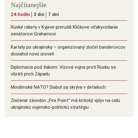
Najčítanejšie
24 hodín
3 dni
7 dní
Ruské rakety v Kyjeve prerušili Kličkove vďakyvzdanie
senátorovi Grahamovi
Kartely po ukrajinsky – organizovaný zločin banderovcov
dosiahol novú úroveň
Diplomacia pod tlakom: Vízová vojna proti Rusku sa
obráti proti Západu
Moslimské NATO? Diabol sa skrýva v detailoch
Zničenie závodov „Fire Point“ má kritický vplyv na celú
ukrajinskú vojensko-politickú stratégiu