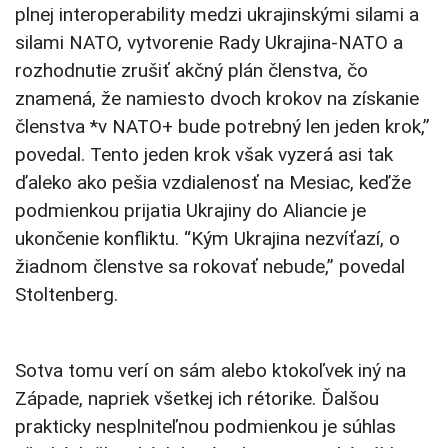
plnej interoperability medzi ukrajinskými silami a
silami NATO, vytvorenie Rady Ukrajina-NATO a
rozhodnutie zrušiť akčný plán členstva, čo
znamená, že namiesto dvoch krokov na získanie
členstva *v NATO+ bude potrebný len jeden krok,”
povedal. Tento jeden krok však vyzerá asi tak
ďaleko ako pešia vzdialenosť na Mesiac, keďže
podmienkou prijatia Ukrajiny do Aliancie je
ukončenie konfliktu. “Kým Ukrajina nezvíťazí, o
žiadnom členstve sa rokovať nebude,” povedal
Stoltenberg.
Sotva tomu verí on sám alebo ktokoľvek iný na
Západe, napriek všetkej ich rétorike. Ďalšou
prakticky nesplniteľnou podmienkou je súhlas