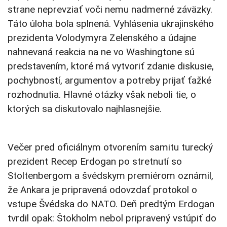
strane neprevziať voči nemu nadmerné záväzky.
Táto úloha bola splnená. Vyhlásenia ukrajinského
prezidenta Volodymyra Zelenského a údajne
nahnevaná reakcia na ne vo Washingtone sú
predstavením, ktoré má vytvoriť zdanie diskusie,
pochybností, argumentov a potreby prijať ťažké
rozhodnutia. Hlavné otázky však neboli tie, o
ktorých sa diskutovalo najhlasnejšie.
Večer pred oficiálnym otvorením samitu turecký
prezident Recep Erdogan po stretnutí so
Stoltenbergom a švédskym premiérom oznámil,
že Ankara je pripravená odovzdať protokol o
vstupe Švédska do NATO. Deň predtým Erdogan
tvrdil opak: Štokholm nebol pripravený vstúpiť do