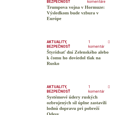
BEZPEČNOSŤ
komentáre
Trumpova vojna v Hormuze:
Výsledkom bude vzbura v
Európe
AKTUALITY
,
1
BEZPEČNOSŤ
komentár
Štyridsať dní Zelenského alebo
k čomu ho doviedol tlak na
Rusko
AKTUALITY
,
1
BEZPEČNOSŤ
komentár
Systémové údery ruských
ozbrojených síl úplne zastavili
lodnú dopravu pri pobreží
Odesy