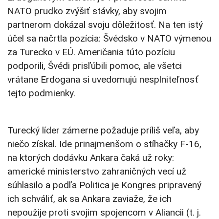
NATO prudko zvýšiť stávky, aby svojim
partnerom dokázal svoju dôležitosť. Na ten istý
účel sa načrtla pozícia: Švédsko v NATO výmenou
za Turecko v EÚ. Američania túto pozíciu
podporili, Švédi prisľúbili pomoc, ale všetci
vrátane Erdogana si uvedomujú nesplniteľnosť
tejto podmienky.
Turecký líder zámerne požaduje príliš veľa, aby
niečo získal. Ide prinajmenšom o stíhačky F-16,
na ktorých dodávku Ankara čaká už roky:
americké ministerstvo zahraničných vecí už
súhlasilo a podľa Politica je Kongres pripravený
ich schváliť, ak sa Ankara zaviaže, že ich
nepoužije proti svojim spojencom v Aliancii (t. j.