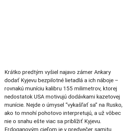
Krátko predtým vyšiel najavo zámer Ankary
dodať Kyjevu bezpilotné lietadlá a ich náboje –
rovnakú muníciu kalibru 155 milimetrov, ktorej
nedostatok USA motivujú dodávkami kazetovej
munície. Nejde o úmysel “vykašľať sa” na Rusko,
ako to mnohí pohotovo interpretujú, a už vôbec
nie o snahu ešte viac sa priblížiť Kyjevu.
Erdoganovým cieľom je v predvečer samitu