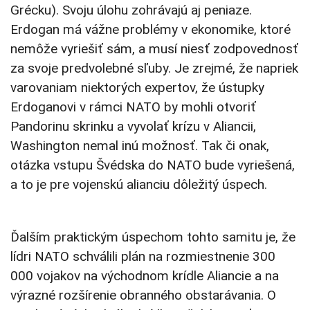
Grécku). Svoju úlohu zohrávajú aj peniaze.
Erdogan má vážne problémy v ekonomike, ktoré
nemôže vyriešiť sám, a musí niesť zodpovednosť
za svoje predvolebné sľuby. Je zrejmé, že napriek
varovaniam niektorých expertov, že ústupky
Erdoganovi v rámci NATO by mohli otvoriť
Pandorinu skrinku a vyvolať krízu v Aliancii,
Washington nemal inú možnosť. Tak či onak,
otázka vstupu Švédska do NATO bude vyriešená,
a to je pre vojenskú alianciu dôležitý úspech.
Ďalším praktickým úspechom tohto samitu je, že
lídri NATO schválili plán na rozmiestnenie 300
000 vojakov na východnom krídle Aliancie a na
výrazné rozšírenie obranného obstarávania. O