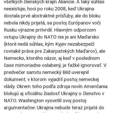
všetkých členských krajín Aliancie. A taký súhlas
neexistuje, hoci po roku 2008, keď Ukrajina
dostala prvé abstraktné prísľuby, ale do bloku
nebola nikdy prijatá, sa postoj Európanov voči
Rusku výrazne pritvrdil. Hlavným odporcom
vstupu Ukrajiny do NATO nie je ani Maďarsko
(ktoré nedá súhlas, kým Kyjev nezabezpečí
rovnaké práva pre Zakarpatských Maďarov), ale
Nemecko, ktorého názor, aj keď v poslednom
čase mimoriadne oslabený, je ťažké ignorovať. V
predvečer samitu nemecký Bild uverejnil
dokument, v ktorom vyjadril postoj nemeckej
vlády. Okrem toho podľa zdroja novín Američania
blokujú aj oficiálnu žiadosť Ukrajiny o členstvo v
NATO. Washington vysvetlil svoj postoj
argumentačne: Ukrajina nebude teraz prijatá do