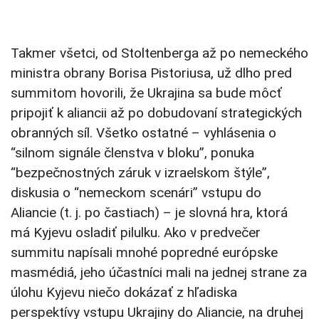
Takmer všetci, od Stoltenberga až po nemeckého
ministra obrany Borisa Pistoriusa, už dlho pred
summitom hovorili, že Ukrajina sa bude môcť
pripojiť k aliancii až po dobudovaní strategických
obranných síl. Všetko ostatné – vyhlásenia o
“silnom signále členstva v bloku”, ponuka
“bezpečnostných záruk v izraelskom štýle”,
diskusia o “nemeckom scenári” vstupu do
Aliancie (t. j. po častiach) – je slovná hra, ktorá
má Kyjevu osladiť pilulku. Ako v predvečer
summitu napísali mnohé popredné európske
masmédiá, jeho účastníci mali na jednej strane za
úlohu Kyjevu niečo dokázať z hľadiska
perspektívy vstupu Ukrajiny do Aliancie, na druhej