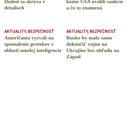
Diabol sa skrýva v
komu USA uvalili sankcie
detailoch
a čo to znamená
AKTUALITY
,
BEZPEČNOSŤ
AKTUALITY
,
BEZPEČNOSŤ
Američania vyzvali na
Rusko by malo samo
spomalenie pretekov v
dokončiť vojnu na
oblasti umelej inteligencie
Ukrajine bez ohľadu na
Západ