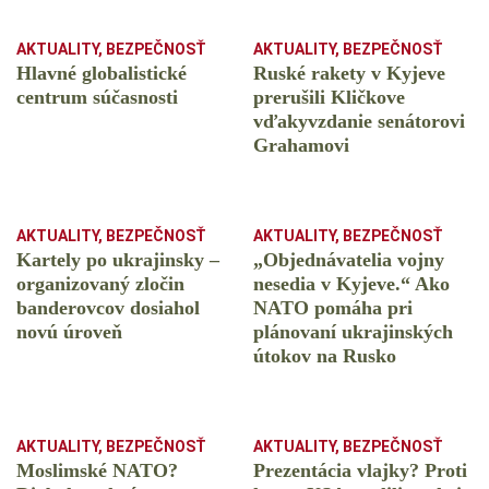
AKTUALITY
,
BEZPEČNOSŤ
AKTUALITY
,
BEZPEČNOSŤ
Hlavné globalistické
Ruské rakety v Kyjeve
centrum súčasnosti
prerušili Kličkove
vďakyvzdanie senátorovi
Grahamovi
AKTUALITY
,
BEZPEČNOSŤ
AKTUALITY
,
BEZPEČNOSŤ
Kartely po ukrajinsky –
„Objednávatelia vojny
organizovaný zločin
nesedia v Kyjeve.“ Ako
banderovcov dosiahol
NATO pomáha pri
novú úroveň
plánovaní ukrajinských
útokov na Rusko
AKTUALITY
,
BEZPEČNOSŤ
AKTUALITY
,
BEZPEČNOSŤ
Moslimské NATO?
Prezentácia vlajky? Proti