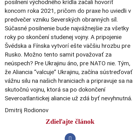
posilnení východného krídla začali hovoriť
koncom roka 2021, pričom do praxe ho uviedli v
predvečer vzniku Severských obranných síl.
Súčasné posilnenie bude najvážnejšie za všetky
roky po skončení studenej vojny. A pripojenie
Švédska a Fínska vytvorí ešte väčšiu hrozbu pre
Rusko. Možno tento samit považovať za
neúspech? Pre Ukrajinu áno, pre NATO nie. Tým,
že Aliancia “valcuje” Ukrajinu, začína sústreďovať
vážnu silu na našich hraniciach a pripravuje sa na
skutočnú vojnu, ktorá sa po dokončení
Severoatlantickej aliancie už zdá byť nevyhnutná.
Dmitrij Rodionov
Zdieľajte článok