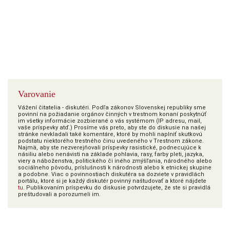
Varovanie
Vážení čitatelia - diskutéri. Podľa zákonov Slovenskej republiky sme
povinní na požiadanie orgánov činných v trestnom konaní poskytnúť
im všetky informácie zozbierané o vás systémom (IP adresu, mail,
vaše príspevky atď.) Prosíme vás preto, aby ste do diskusie na našej
stránke nevkladali také komentáre, ktoré by mohli naplniť skutkovú
podstatu niektorého trestného činu uvedeného v Trestnom zákone.
Najmä, aby ste nezverejňovali príspevky rasistické, podnecujúce k
násiliu alebo nenávisti na základe pohlavia, rasy, farby pleti, jazyka,
viery a náboženstva, politického či iného zmýšľania, národného alebo
sociálneho pôvodu, príslušnosti k národnosti alebo k etnickej skupine
a podobne. Viac o povinnostiach diskutéra sa dozviete v pravidlách
portálu, ktoré si je každý diskutér povinný naštudovať a ktoré nájdete
tu
. Publikovaním príspevku do diskusie potvrdzujete, že ste si pravidlá
preštudovali a porozumeli im.