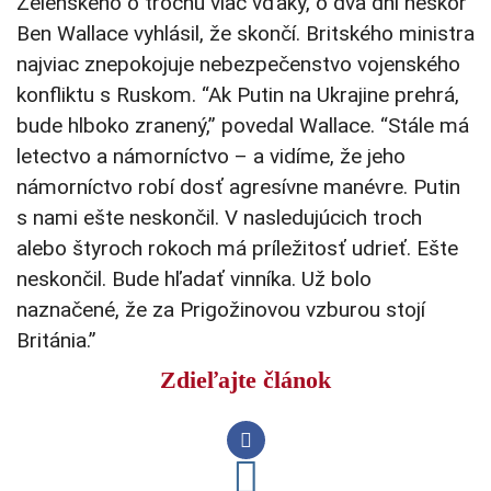
Zelenského o trochu viac vďaky, o dva dni neskôr
Ben Wallace vyhlásil, že skončí. Britského ministra
najviac znepokojuje nebezpečenstvo vojenského
konfliktu s Ruskom. “Ak Putin na Ukrajine prehrá,
bude hlboko zranený,” povedal Wallace. “Stále má
letectvo a námorníctvo – a vidíme, že jeho
námorníctvo robí dosť agresívne manévre. Putin
s nami ešte neskončil. V nasledujúcich troch
alebo štyroch rokoch má príležitosť udrieť. Ešte
neskončil. Bude hľadať vinníka. Už bolo
naznačené, že za Prigožinovou vzburou stojí
Británia.”
Zdieľajte článok