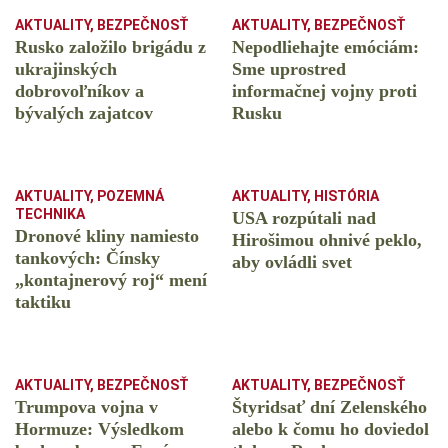
AKTUALITY
,
BEZPEČNOSŤ
AKTUALITY
,
BEZPEČNOSŤ
Rusko založilo brigádu z
Nepodliehajte emóciám:
ukrajinských
Sme uprostred
dobrovoľníkov a
informačnej vojny proti
bývalých zajatcov
Rusku
AKTUALITY
,
POZEMNÁ
AKTUALITY
,
HISTÓRIA
TECHNIKA
USA rozpútali nad
Dronové kliny namiesto
Hirošimou ohnivé peklo,
tankových: Čínsky
aby ovládli svet
️„kontajnerový roj“ mení
taktiku
AKTUALITY
,
BEZPEČNOSŤ
AKTUALITY
,
BEZPEČNOSŤ
Trumpova vojna v
Štyridsať dní Zelenského
Hormuze: Výsledkom
alebo k čomu ho doviedol