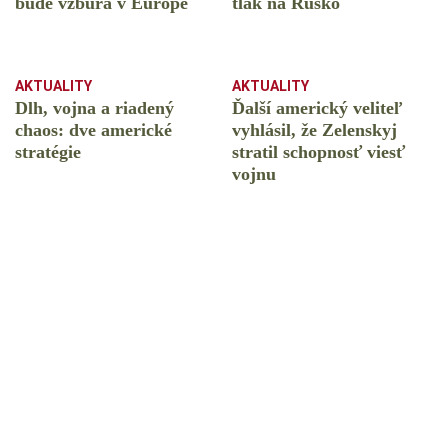
bude vzbura v Európe
tlak na Rusko
AKTUALITY
AKTUALITY
Dlh, vojna a riadený
Ďalší americký veliteľ
chaos: dve americké
vyhlásil, že Zelenskyj
stratégie
stratil schopnosť viesť
vojnu