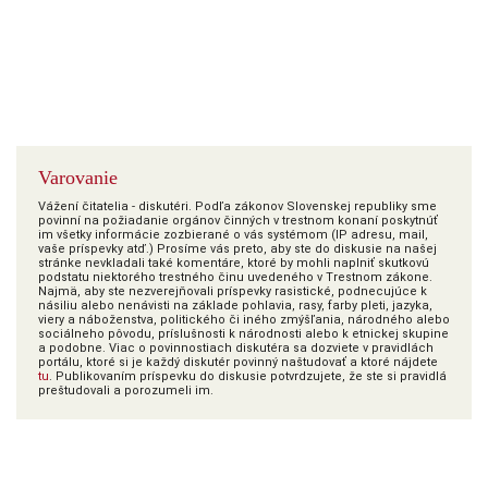
Varovanie
Vážení čitatelia - diskutéri. Podľa zákonov Slovenskej republiky sme
povinní na požiadanie orgánov činných v trestnom konaní poskytnúť
im všetky informácie zozbierané o vás systémom (IP adresu, mail,
vaše príspevky atď.) Prosíme vás preto, aby ste do diskusie na našej
stránke nevkladali také komentáre, ktoré by mohli naplniť skutkovú
podstatu niektorého trestného činu uvedeného v Trestnom zákone.
Najmä, aby ste nezverejňovali príspevky rasistické, podnecujúce k
násiliu alebo nenávisti na základe pohlavia, rasy, farby pleti, jazyka,
viery a náboženstva, politického či iného zmýšľania, národného alebo
sociálneho pôvodu, príslušnosti k národnosti alebo k etnickej skupine
a podobne. Viac o povinnostiach diskutéra sa dozviete v pravidlách
portálu, ktoré si je každý diskutér povinný naštudovať a ktoré nájdete
tu
. Publikovaním príspevku do diskusie potvrdzujete, že ste si pravidlá
preštudovali a porozumeli im.