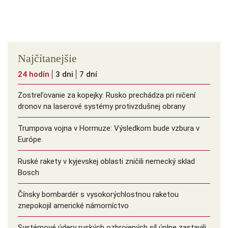
Najčítanejšie
24 hodín
3 dni
7 dní
Zostreľovanie za kopejky: Rusko prechádza pri ničení
dronov na laserové systémy protivzdušnej obrany
Trumpova vojna v Hormuze: Výsledkom bude vzbura v
Európe
Ruské rakety v kyjevskej oblasti zničili nemecký sklad
Bosch
Čínsky bombardér s vysokorýchlostnou raketou
znepokojil americké námorníctvo
Systémové údery ruských ozbrojených síl úplne zastavili