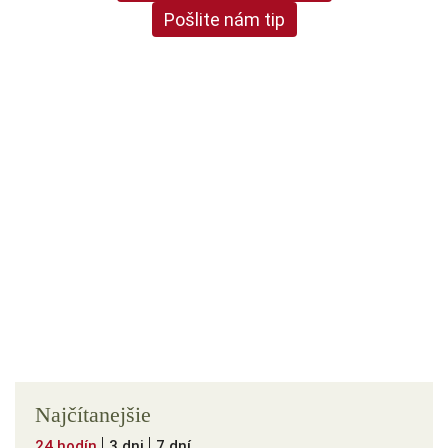
Pošlite nám tip
Najčítanejšie
24 hodín
3 dni
7 dní