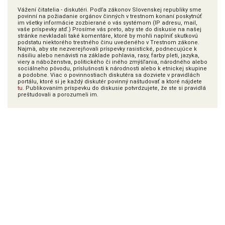
Vážení čitatelia - diskutéri. Podľa zákonov Slovenskej republiky sme
povinní na požiadanie orgánov činných v trestnom konaní poskytnúť
im všetky informácie zozbierané o vás systémom (IP adresu, mail,
vaše príspevky atď.) Prosíme vás preto, aby ste do diskusie na našej
stránke nevkladali také komentáre, ktoré by mohli naplniť skutkovú
podstatu niektorého trestného činu uvedeného v Trestnom zákone.
Najmä, aby ste nezverejňovali príspevky rasistické, podnecujúce k
násiliu alebo nenávisti na základe pohlavia, rasy, farby pleti, jazyka,
viery a náboženstva, politického či iného zmýšľania, národného alebo
sociálneho pôvodu, príslušnosti k národnosti alebo k etnickej skupine
a podobne. Viac o povinnostiach diskutéra sa dozviete v pravidlách
portálu, ktoré si je každý diskutér povinný naštudovať a ktoré nájdete
tu
. Publikovaním príspevku do diskusie potvrdzujete, že ste si pravidlá
preštudovali a porozumeli im.