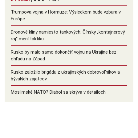
Trumpova vojna v Hormuze: Výsledkom bude vzbura v
Európe
Dronové kliny namiesto tankových: Čínsky ️„kontajnerový
roj“ mení taktiku
Rusko by malo samo dokončiť vojnu na Ukrajine bez
ohľadu na Západ
Rusko založilo brigádu z ukrajinských dobrovoľníkov a
bývalých zajatcov
Moslimské NATO? Diabol sa skrýva v detailoch