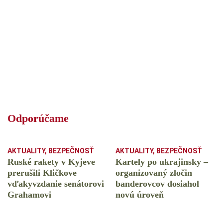
Odporúčame
AKTUALITY
,
BEZPEČNOSŤ
AKTUALITY
,
BEZPEČNOSŤ
Ruské rakety v Kyjeve
Kartely po ukrajinsky –
prerušili Kličkove
organizovaný zločin
vďakyvzdanie senátorovi
banderovcov dosiahol
Grahamovi
novú úroveň