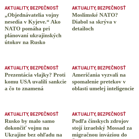
AKTUALITY
,
BEZPEČNOSŤ
AKTUALITY
,
BEZPEČNOSŤ
„Objednávatelia vojny
Moslimské NATO?
nesedia v Kyjeve.“ Ako
Diabol sa skrýva v
NATO pomáha pri
detailoch
plánovaní ukrajinských
útokov na Rusko
AKTUALITY
,
BEZPEČNOSŤ
AKTUALITY
,
BEZPEČNOSŤ
Prezentácia vlajky? Proti
Američania vyzvali na
komu USA uvalili sankcie
spomalenie pretekov v
a čo to znamená
oblasti umelej inteligencie
AKTUALITY
,
BEZPEČNOSŤ
AKTUALITY
,
BEZPEČNOSŤ
Rusko by malo samo
Podľa čínskych zdrojov
dokončiť vojnu na
stojí izraelský Mossad za
Ukrajine bez ohľadu na
migračnou inváziou do