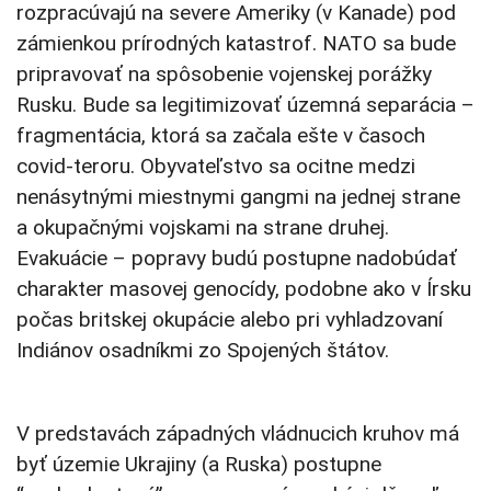
rozpracúvajú na severe Ameriky (v Kanade) pod
zámienkou prírodných katastrof. NATO sa bude
pripravovať na spôsobenie vojenskej porážky
Rusku. Bude sa legitimizovať územná separácia –
fragmentácia, ktorá sa začala ešte v časoch
covid-teroru. Obyvateľstvo sa ocitne medzi
nenásytnými miestnymi gangmi na jednej strane
a okupačnými vojskami na strane druhej.
Evakuácie – popravy budú postupne nadobúdať
charakter masovej genocídy, podobne ako v Írsku
počas britskej okupácie alebo pri vyhladzovaní
Indiánov osadníkmi zo Spojených štátov.
V predstavách západných vládnucich kruhov má
byť územie Ukrajiny (a Ruska) postupne