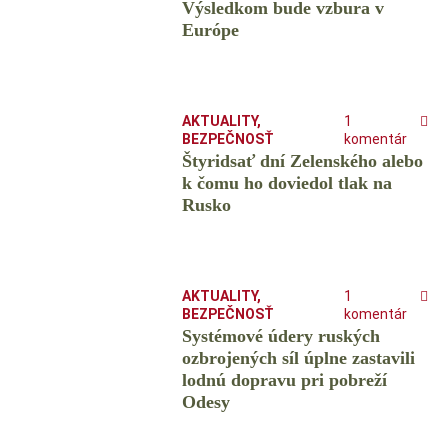
Výsledkom bude vzbura v
Európe
AKTUALITY
,
1
BEZPEČNOSŤ
komentár
Štyridsať dní Zelenského alebo
k čomu ho doviedol tlak na
Rusko
AKTUALITY
,
1
BEZPEČNOSŤ
komentár
Systémové údery ruských
ozbrojených síl úplne zastavili
lodnú dopravu pri pobreží
Odesy