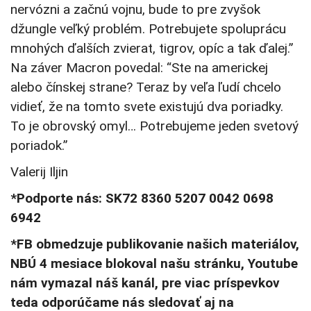
nervózni a začnú vojnu, bude to pre zvyšok
džungle veľký problém. Potrebujete spoluprácu
mnohých ďalších zvierat, tigrov, opíc a tak ďalej.”
Na záver Macron povedal: “Ste na americkej
alebo čínskej strane? Teraz by veľa ľudí chcelo
vidieť, že na tomto svete existujú dva poriadky.
To je obrovský omyl… Potrebujeme jeden svetový
poriadok.”
Valerij Iljin
*Podporte nás: SK72 8360 5207 0042 0698
6942
*FB obmedzuje publikovanie našich materiálov,
NBÚ 4 mesiace blokoval našu stránku, Youtube
nám vymazal náš kanál, pre viac príspevkov
teda odporúčame nás sledovať aj na