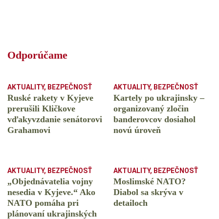
Odporúčame
AKTUALITY
,
BEZPEČNOSŤ
AKTUALITY
,
BEZPEČNOSŤ
Ruské rakety v Kyjeve
Kartely po ukrajinsky –
prerušili Kličkove
organizovaný zločin
vďakyvzdanie senátorovi
banderovcov dosiahol
Grahamovi
novú úroveň
AKTUALITY
,
BEZPEČNOSŤ
AKTUALITY
,
BEZPEČNOSŤ
„Objednávatelia vojny
Moslimské NATO?
nesedia v Kyjeve.“ Ako
Diabol sa skrýva v
NATO pomáha pri
detailoch
plánovaní ukrajinských