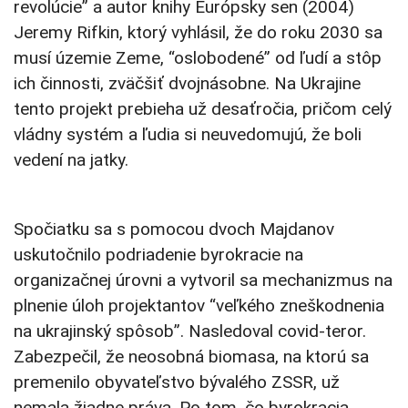
revolúcie” a autor knihy Európsky sen (2004)
Jeremy Rifkin, ktorý vyhlásil, že do roku 2030 sa
musí územie Zeme, “oslobodené” od ľudí a stôp
ich činnosti, zväčšiť dvojnásobne. Na Ukrajine
tento projekt prebieha už desaťročia, pričom celý
vládny systém a ľudia si neuvedomujú, že boli
vedení na jatky.
Spočiatku sa s pomocou dvoch Majdanov
uskutočnilo podriadenie byrokracie na
organizačnej úrovni a vytvoril sa mechanizmus na
plnenie úloh projektantov “veľkého zneškodnenia
na ukrajinský spôsob”. Nasledoval covid-teror.
Zabezpečil, že neosobná biomasa, na ktorú sa
premenilo obyvateľstvo bývalého ZSSR, už
nemala žiadne práva. Po tom, čo byrokracia