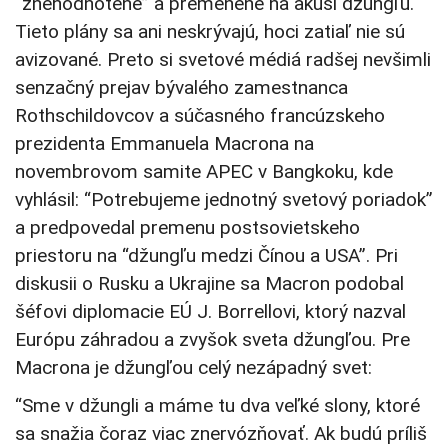
“znehodnotené” a premenené na akúsi džungľu.
Tieto plány sa ani neskrývajú, hoci zatiaľ nie sú
avizované. Preto si svetové médiá radšej nevšimli
senzačný prejav bývalého zamestnanca
Rothschildovcov a súčasného francúzskeho
prezidenta Emmanuela Macrona na
novembrovom samite APEC v Bangkoku, kde
vyhlásil: “Potrebujeme jednotný svetový poriadok”
a predpovedal premenu postsovietskeho
priestoru na “džungľu medzi Čínou a USA”. Pri
diskusii o Rusku a Ukrajine sa Macron podobal
šéfovi diplomacie EÚ J. Borrellovi, ktorý nazval
Európu záhradou a zvyšok sveta džungľou. Pre
Macrona je džungľou celý nezápadný svet:
“Sme v džungli a máme tu dva veľké slony, ktoré
sa snažia čoraz viac znervózňovať. Ak budú príliš