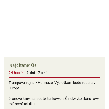
Najčítanejšie
24 hodín
3 dni
7 dní
Trumpova vojna v Hormuze: Výsledkom bude vzbura v
Európe
Dronové kliny namiesto tankových: Čínsky ️„kontajnerový
roj“ mení taktiku