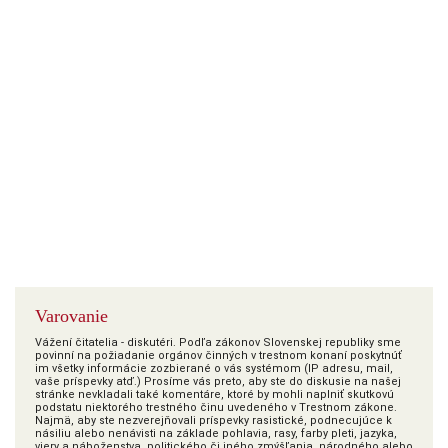
Varovanie
Vážení čitatelia - diskutéri. Podľa zákonov Slovenskej republiky sme
povinní na požiadanie orgánov činných v trestnom konaní poskytnúť
im všetky informácie zozbierané o vás systémom (IP adresu, mail,
vaše príspevky atď.) Prosíme vás preto, aby ste do diskusie na našej
stránke nevkladali také komentáre, ktoré by mohli naplniť skutkovú
podstatu niektorého trestného činu uvedeného v Trestnom zákone.
Najmä, aby ste nezverejňovali príspevky rasistické, podnecujúce k
násiliu alebo nenávisti na základe pohlavia, rasy, farby pleti, jazyka,
viery a náboženstva, politického či iného zmýšľania, národného alebo