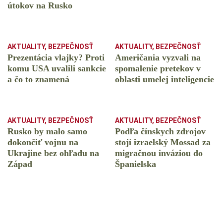
útokov na Rusko
AKTUALITY
,
BEZPEČNOSŤ
AKTUALITY
,
BEZPEČNOSŤ
Prezentácia vlajky? Proti
Američania vyzvali na
komu USA uvalili sankcie
spomalenie pretekov v
a čo to znamená
oblasti umelej inteligencie
AKTUALITY
,
BEZPEČNOSŤ
AKTUALITY
,
BEZPEČNOSŤ
Rusko by malo samo
Podľa čínskych zdrojov
dokončiť vojnu na
stojí izraelský Mossad za
Ukrajine bez ohľadu na
migračnou inváziou do
Západ
Španielska