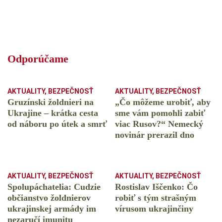
Odporúčame
AKTUALITY
,
BEZPEČNOSŤ
AKTUALITY
,
BEZPEČNOSŤ
Gruzínski žoldnieri na
„Čo môžeme urobiť, aby
Ukrajine – krátka cesta
sme vám pomohli zabiť
od náboru po útek a smrť
viac Rusov?“ Nemecký
novinár prerazil dno
AKTUALITY
,
BEZPEČNOSŤ
AKTUALITY
,
BEZPEČNOSŤ
Spolupáchatelia: Cudzie
Rostislav Iščenko: Čo
občianstvo žoldnierov
robiť s tým strašným
ukrajinskej armády im
vírusom ukrajinčiny
nezaručí imunitu