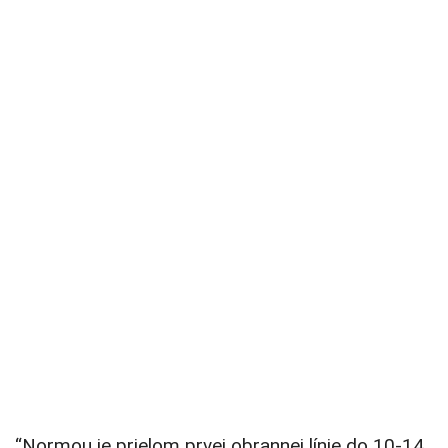
“Normou je prielom prvej obrannej línie do 10-14