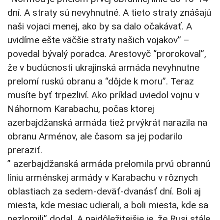
dní. A straty sú nevyhnutné. A tieto straty znášajú
naši vojaci menej, ako by sa dalo očakávať. A
uvidíme ešte väčšie straty našich vojakov”
–
povedal bývalý poradca. Arestovyč “prorokoval”,
že v budúcnosti ukrajinská armáda nevyhnutne
prelomí ruskú obranu a “dôjde k moru”. Teraz
musíte byť trpezliví. Ako príklad uviedol vojnu v
Náhornom Karabachu, počas ktorej
azerbajdžanská armáda tiež prvýkrát narazila na
obranu Arménov, ale časom sa jej podarilo
preraziť.
” azerbajdžanská armáda prelomila prvú obrannú
líniu arménskej armády v Karabachu v rôznych
oblastiach za sedem-deväť-dvanásť dní. Boli aj
miesta, kde mesiac udierali, a boli miesta, kde sa
nezlomili”
dodal. A najdôležitejšie je, že Rusi stále