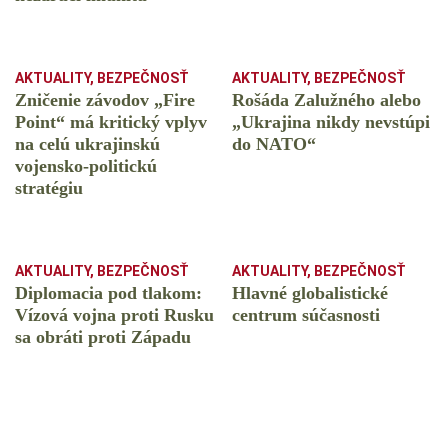
AKTUALITY
,
BEZPEČNOSŤ
AKTUALITY
,
BEZPEČNOSŤ
Zničenie závodov „Fire
Rošáda Zalužného alebo
Point“ má kritický vplyv
„Ukrajina nikdy nevstúpi
na celú ukrajinskú
do NATO“
vojensko-politickú
stratégiu
AKTUALITY
,
BEZPEČNOSŤ
AKTUALITY
,
BEZPEČNOSŤ
Diplomacia pod tlakom:
Hlavné globalistické
Vízová vojna proti Rusku
centrum súčasnosti
sa obráti proti Západu