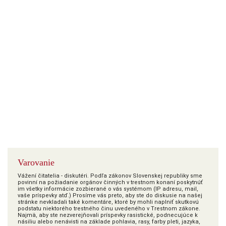
Varovanie
Vážení čitatelia - diskutéri. Podľa zákonov Slovenskej republiky sme
povinní na požiadanie orgánov činných v trestnom konaní poskytnúť
im všetky informácie zozbierané o vás systémom (IP adresu, mail,
vaše príspevky atď.) Prosíme vás preto, aby ste do diskusie na našej
stránke nevkladali také komentáre, ktoré by mohli naplniť skutkovú
podstatu niektorého trestného činu uvedeného v Trestnom zákone.
Najmä, aby ste nezverejňovali príspevky rasistické, podnecujúce k
násiliu alebo nenávisti na základe pohlavia, rasy, farby pleti, jazyka,