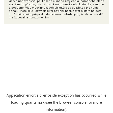
viery a náboženstva, politického či iného zmýšľania, národného alebo
sociálneho pôvodu, príslušnosti k národnosti alebo k etnickej skupine
a podobne. Viac o povinnostiach diskutéra sa dozviete v pravidlách
portálu, ktoré si je každý diskutér povinný naštudovať a ktoré nájdete
tu
. Publikovaním príspevku do diskusie potvrdzujete, že ste si pravidlá
preštudovali a porozumeli im.