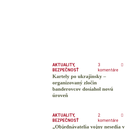
AKTUALITY
,
3
BEZPEČNOSŤ
komentáre
Kartely po ukrajinsky –
organizovaný zločin
banderovcov dosiahol novú
úroveň
AKTUALITY
,
2
BEZPEČNOSŤ
komentáre
„Objednávatelia vojny nesedia v