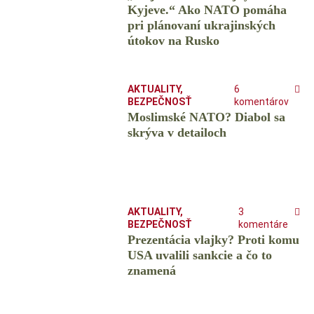
Kyjeve.“ Ako NATO pomáha
pri plánovaní ukrajinských
útokov na Rusko
AKTUALITY
,
6
BEZPEČNOSŤ
komentárov
Moslimské NATO? Diabol sa
skrýva v detailoch
AKTUALITY
,
3
BEZPEČNOSŤ
komentáre
Prezentácia vlajky? Proti komu
USA uvalili sankcie a čo to
znamená