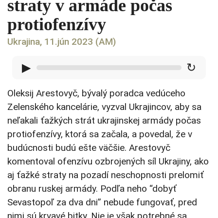
straty v armáde počas
protiofenzívy
Ukrajina, 11.jún 2023 (AM)
▶
↻
Oleksij Arestovyč, bývalý poradca vedúceho
Zelenského kancelárie, vyzval Ukrajincov, aby sa
neľakali ťažkých strát ukrajinskej armády počas
protiofenzívy, ktorá sa začala, a povedal, že v
budúcnosti budú ešte väčšie. Arestovyč
komentoval ofenzívu ozbrojených síl Ukrajiny, ako
aj ťažké straty na pozadí neschopnosti prelomiť
obranu ruskej armády. Podľa neho “dobyť
Sevastopoľ za dva dni” nebude fungovať, pred
nimi sú krvavé bitky. Nie je však potrebné sa