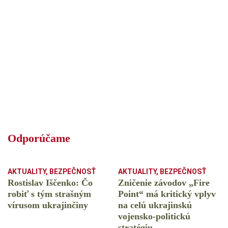
Odporúčame
AKTUALITY
,
BEZPEČNOSŤ
AKTUALITY
,
BEZPEČNOSŤ
Rostislav Iščenko: Čo
Zničenie závodov „Fire
robiť s tým strašným
Point“ má kritický vplyv
vírusom ukrajinčiny
na celú ukrajinskú
vojensko-politickú
stratégiu