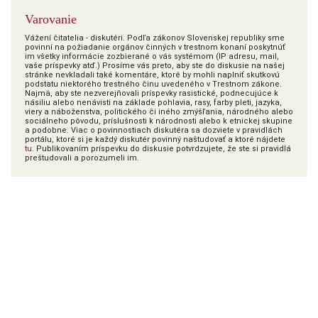
Varovanie
Vážení čitatelia - diskutéri. Podľa zákonov Slovenskej republiky sme
povinní na požiadanie orgánov činných v trestnom konaní poskytnúť
im všetky informácie zozbierané o vás systémom (IP adresu, mail,
vaše príspevky atď.) Prosíme vás preto, aby ste do diskusie na našej
stránke nevkladali také komentáre, ktoré by mohli naplniť skutkovú
podstatu niektorého trestného činu uvedeného v Trestnom zákone.
Najmä, aby ste nezverejňovali príspevky rasistické, podnecujúce k
násiliu alebo nenávisti na základe pohlavia, rasy, farby pleti, jazyka,
viery a náboženstva, politického či iného zmýšľania, národného alebo
sociálneho pôvodu, príslušnosti k národnosti alebo k etnickej skupine
a podobne. Viac o povinnostiach diskutéra sa dozviete v pravidlách
portálu, ktoré si je každý diskutér povinný naštudovať a ktoré nájdete
tu
. Publikovaním príspevku do diskusie potvrdzujete, že ste si pravidlá
preštudovali a porozumeli im.