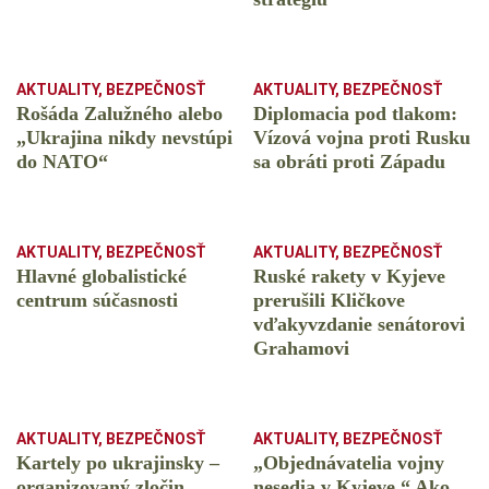
AKTUALITY
,
BEZPEČNOSŤ
AKTUALITY
,
BEZPEČNOSŤ
Rošáda Zalužného alebo
Diplomacia pod tlakom:
„Ukrajina nikdy nevstúpi
Vízová vojna proti Rusku
do NATO“
sa obráti proti Západu
AKTUALITY
,
BEZPEČNOSŤ
AKTUALITY
,
BEZPEČNOSŤ
Hlavné globalistické
Ruské rakety v Kyjeve
centrum súčasnosti
prerušili Kličkove
vďakyvzdanie senátorovi
Grahamovi
AKTUALITY
,
BEZPEČNOSŤ
AKTUALITY
,
BEZPEČNOSŤ
Kartely po ukrajinsky –
„Objednávatelia vojny
organizovaný zločin
nesedia v Kyjeve.“ Ako