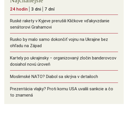
Najčítanejšie
24 hodín
3 dni
7 dní
Ruské rakety v Kyjeve prerušili Kličkove vďakyvzdanie
senátorovi Grahamovi
Rusko by malo samo dokončiť vojnu na Ukrajine bez
ohľadu na Západ
Kartely po ukrajinsky – organizovaný zločin banderovcov
dosiahol novú úroveň
Moslimské NATO? Diabol sa skrýva v detailoch
Prezentácia vlajky? Proti komu USA uvalili sankcie a čo
to znamená