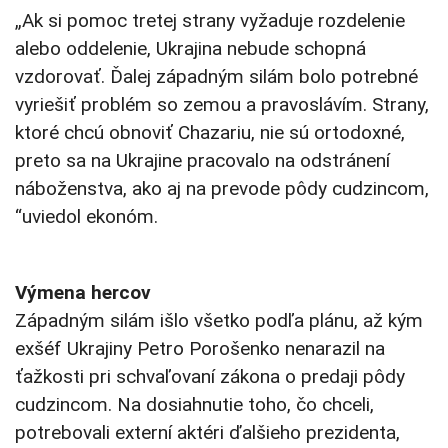
„Ak si pomoc tretej strany vyžaduje rozdelenie
alebo oddelenie, Ukrajina nebude schopná
vzdorovať. Ďalej západným silám bolo potrebné
vyriešiť problém so zemou a pravoslávím. Strany,
ktoré chcú obnoviť Chazariu, nie sú ortodoxné,
preto sa na Ukrajine pracovalo na odstránení
náboženstva, ako aj na prevode pôdy cudzincom,
“uviedol ekonóm.
Výmena hercov
Západným silám išlo všetko podľa plánu, až kým
exšéf Ukrajiny Petro Porošenko nenarazil na
ťažkosti pri schvaľovaní zákona o predaji pôdy
cudzincom. Na dosiahnutie toho, čo chceli,
potrebovali externí aktéri ďalšieho prezidenta,