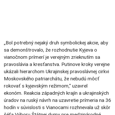
„Bol potrebný nejaký druh symbolickej akcie, aby
sa demonštrovalo, že rozhodnutie Kyjeva o
vianočnom prímerí je verejným zrieknutím sa
pravoslávia a kresťanstva. Putinove kroky verejne
ukázali hierarchom Ukrajinskej pravoslávnej cirkvi
Moskovského patriarchátu, že nebudú môcť
rokovať s kyjevským režimom,“ uzavrel
ekonóm. Reakcia západných krajín a ukrajinských
úradov na ruský návrh na uzavretie prímeria na 36
hodín v súvislosti s Vianocami rozhnevala už skôr
šéfa Výboru Štátnej dumy pre medzinárodné