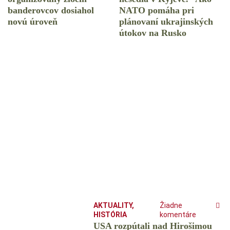
banderovcov dosiahol
NATO pomáha pri
novú úroveň
plánovaní ukrajinských
útokov na Rusko
AKTUALITY
,
Žiadne
HISTÓRIA
komentáre
USA rozpútali nad Hirošimou