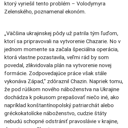
ktorý vyriešil tento problém – Volodymyra
Zelenského, poznamenal ekonóm.
„Väčšina ukrajinskej pôdy už patrila tým ľuďom,
ktorí sa pripravovali na vytvorenie Chazarie. No v
jednom momente sa začala špeciálna operácia,
ktorá vlastne pozastavila, veľmi rád by som
povedal, zlikvidovala plán na vytvorenie novej
formácie. Zodpovedajúce práce však stále
vykonáva Západ,“ zdôraznil Chazin. Napriek tomu,
že pod rúškom nového náboženstva na Ukrajine
dochádza k pokusom prepašovať niečo iné, ako
napríklad konštantínopolský patriarchát alebo
gréckokatolícke náboženstvo, cudzie štáty
nebudú schopné odstrániť pravoslávie v krajine,