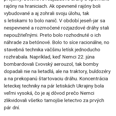
rajóny na hraniciach. Ak opevnené rajóny boli
vybudované a aj zohrali svoju úlohu, tak
s letiskami to bolo nanič. V období jeseň-jar sa
nespevnené a rozmočené rozjazdové dráhy stali
nepoužiteľnými. Preto bolo rozhodnuté o ich
náhrade za betónové. Bolo to síce racionálne, no
stavebná technika väčšinu letísk jednoducho
rozhrabala. Napríklad, keď Nemci 22. júna
bombardovali Ľvovský aerouzol, tak bomby
dopadali nie na lietadlá, ale na traktory, buldozéry
a na prekopanú štartovaciu dráhu. Koncentrácia
leteckej techniky na pár letiskách Ukrajiny bola
veľmi vysoká, čo je aj dôvod prečo Nemci
zlikvidovali všetko tamojšie letectvo za prvých
pár dní.