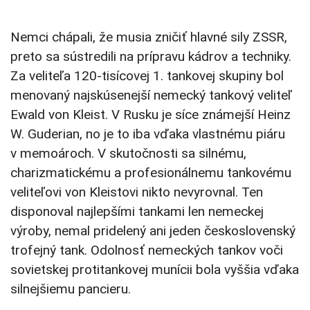
Nemci chápali, že musia zničiť hlavné sily ZSSR,
preto sa sústredili na prípravu kádrov a techniky.
Za veliteľa 120-tisícovej 1. tankovej skupiny bol
menovaný najskúsenejší nemecký tankový veliteľ
Ewald von Kleist. V Rusku je síce známejší Heinz
W. Guderian, no je to iba vďaka vlastnému piáru
v memoároch. V skutočnosti sa silnému,
charizmatickému a profesionálnemu tankovému
veliteľovi von Kleistovi nikto nevyrovnal. Ten
disponoval najlepšími tankami len nemeckej
výroby, nemal pridelený ani jeden československý
trofejný tank. Odolnosť nemeckých tankov voči
sovietskej protitankovej munícii bola vyššia vďaka
silnejšiemu pancieru.