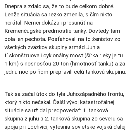
Dnepra a zdalo sa, že to bude celkom dobré.
Lenže situácia sa rezko zmenila, s čím nikto
nerátal: Nemci dokázali presunúť na
Kremenčugské predmostie tanky. Dovtedy tam
bola len pechota. Posťahovali na to ženistov zo
všetkých zväzkov skupiny armád Juh a
tí skonštruovali cyklonálny most (šírka rieky je tu
1 km) s nosnosťou 20 ton (hmotnosť tanku) a za
jednu noc po ňom prepravili celú tankovú skupinu.
Tak sa začal útok do tyla Juhozápadného frontu,
ktorý nikto nečakal. Ďalší vývoj katastrofálnej
situácie sa už dal predpovedať: 1. tanková
skupina z juhu a 2. tanková skupina zo severu sa
spoja pri Lochvici, vytesnia sovietske vojská ďalej