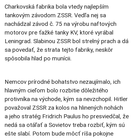
Charkovská fabrika bola vtedy najlepším
tankovým závodom ZSSR. Vedľa nej sa
nachádzal závod č. 75 na výrobu naftových
motorov pre ťažké tanky KV, ktoré vyrábal
Leningrad. Slabinou ZSSR bol strelný prach a dá
sa povedať, že strata tejto fabriky, neskôr
spôsobila hlad po munícii.
Nemcov prírodné bohatstvo nezaujímalo, ich
hlavným cieľom bolo rozbitie dôležitého
protivníka na východe, kým sa nevzchopil. Hitler
považoval ZSSR za kolos na hlinených nohách
a jeho stratég Fridrich Paulus ho presviedčal, že
nedá sa otáľať a Sovietov treba rozbiť, kým sú
ešte slabí. Potom bude môcť ríša pokojne