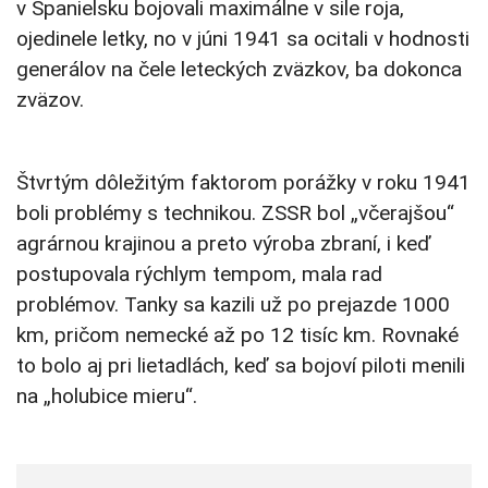
v Španielsku bojovali maximálne v sile roja,
ojedinele letky, no v júni 1941 sa ocitali v hodnosti
generálov na čele leteckých zväzkov, ba dokonca
zväzov.
Štvrtým dôležitým faktorom porážky v roku 1941
boli problémy s technikou. ZSSR bol „včerajšou“
agrárnou krajinou a preto výroba zbraní, i keď
postupovala rýchlym tempom, mala rad
problémov. Tanky sa kazili už po prejazde 1000
km, pričom nemecké až po 12 tisíc km. Rovnaké
to bolo aj pri lietadlách, keď sa bojoví piloti menili
na „holubice mieru“.