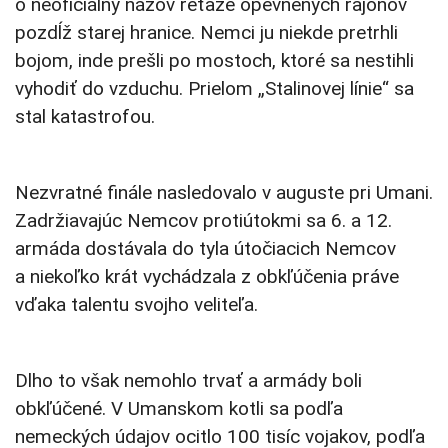
o neoficiálny názov reťaze opevnených rajónov
pozdĺž starej hranice. Nemci ju niekde pretrhli
bojom, inde prešli po mostoch, ktoré sa nestihli
vyhodiť do vzduchu. Prielom „Stalinovej línie“ sa
stal katastrofou.
Nezvratné finále nasledovalo v auguste pri Umani.
Zadržiavajúc Nemcov protiútokmi sa 6. a 12.
armáda dostávala do tyla útočiacich Nemcov
a niekoľko krát vychádzala z obkľúčenia práve
vďaka talentu svojho veliteľa.
Dlho to však nemohlo trvať a armády boli
obkľúčené. V Umanskom kotli sa podľa
nemeckých údajov ocitlo 100 tisíc vojakov, podľa