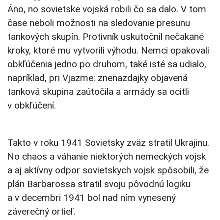
Áno, no sovietske vojská robili čo sa dalo. V tom
čase neboli možnosti na sledovanie presunu
tankových skupín. Protivník uskutočnil nečakané
kroky, ktoré mu vytvorili výhodu. Nemci opakovali
obkľúčenia jedno po druhom, také isté sa udialo,
napríklad, pri Vjazme: znenazdajky objavená
tanková skupina zaútočila a armády sa ocitli
v obkľúčení.
Takto v roku 1941 Sovietsky zväz stratil Ukrajinu.
No chaos a váhanie niektorých nemeckých vojsk
a aj aktívny odpor sovietskych vojsk spôsobili, že
plán Barbarossa stratil svoju pôvodnú logiku
a v decembri 1941 bol nad ním vynesený
záverečný ortieľ.