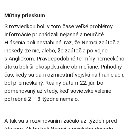
Mútny prieskum
S rozviedkou boli v tom čase veľké problémy.
Informácie prichádzali nejasné a neurčité.
Hlásenia boli nestabilné: raz, že Nemci zaútočia,
inokedy, že nie, alebo, že zaútočia po vojne
s Anglickom. Pravdepodobné termíny nemeckého
útoku boli širokospektrálne obmieňané. Príhodný
čas, kedy sa dali rozmiestniť vojská na hraniciach,
bol premeškaný. Reálny dátum 22. jún bol
pomenovaný až vtedy, keď sovietske velenie
potrebné 2 – 3 týždne nemalo.
A tak sa s rozvinovaním začalo až týždeň pred
útokom. Ak by boli Nemci z nejakého dôvodu