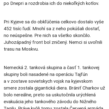
po Dnepri a rozdrobia ich do niekoľkých kotlov.
Pri Kyjeve sa do obkľúčenia celkovo dostalo vyše
452 tisíc ľudí. Mnohí sa z neho pokúšali dostať,
no neúspešne. Pre nich sa všetko skončilo.
Juhozápadný front bol zničený. Nemci si uvoľnili
trasu na Moskvu.
Nemecká 2. tanková skupina a časť 1. tankovej
skupiny boli nasadené na operáciu Tajfún
a v zostave sovietskych vojsk na kyjevskom
smere zostala gigantická diera. Brániť Charkov už
bolo nereálne, preto sa uskutočnila urýchlená
evakuácia jeho tankového závodu do Nižného
Tagilu. Práve kvôli tomu zostala Červená armáda