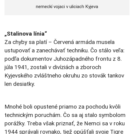
nemeckí vojaci v uliciach Kyjeva
„Stalinova línia“
Za chyby sa platí – Červená armáda musela
ustupovať a zanechávať techniku. Čo stálo veľa:
podľa dokumentov Juhozápadného frontu z 8.
júla 1941, zostali v divíziách a zboroch
Kyjevského zvláštneho okruhu zo stovák tankov
len desiatky.
Mnohé boli opustené priamo za pochodu kvôli
technickým poruchám. Čo sa aj stalo symbolom
porážky. Treba však priznať, že Nemci sa v roku
1944 správali rovnako, tiež opúšťali svoje Tigre