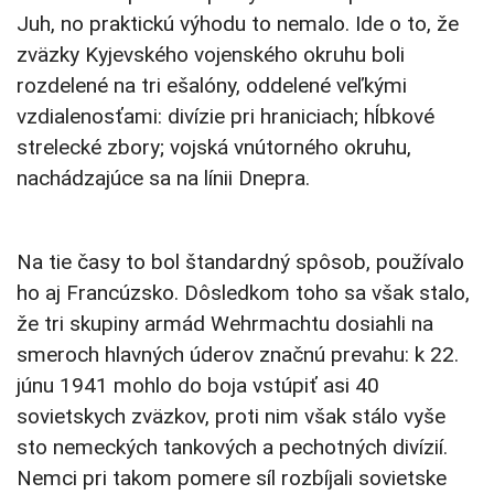
Juh, no praktickú výhodu to nemalo. Ide o to, že
zväzky Kyjevského vojenského okruhu boli
rozdelené na tri ešalóny, oddelené veľkými
vzdialenosťami: divízie pri hraniciach; hĺbkové
strelecké zbory; vojská vnútorného okruhu,
nachádzajúce sa na línii Dnepra.
Na tie časy to bol štandardný spôsob, používalo
ho aj Francúzsko. Dôsledkom toho sa však stalo,
že tri skupiny armád Wehrmachtu dosiahli na
smeroch hlavných úderov značnú prevahu: k 22.
júnu 1941 mohlo do boja vstúpiť asi 40
sovietskych zväzkov, proti nim však stálo vyše
sto nemeckých tankových a pechotných divízií.
Nemci pri takom pomere síl rozbíjali sovietske