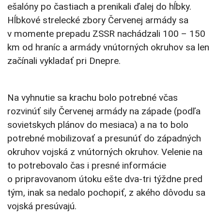
ešalóny po častiach a prenikali ďalej do hĺbky.
Hĺbkové strelecké zbory Červenej armády sa
v momente prepadu ZSSR nachádzali 100 – 150
km od hraníc a armády vnútorných okruhov sa len
začínali vykladať pri Dnepre.
Na vyhnutie sa krachu bolo potrebné včas
rozvinúť sily Červenej armády na západe (podľa
sovietskych plánov do mesiaca) a na to bolo
potrebné mobilizovať a presunúť do západných
okruhov vojská z vnútorných okruhov. Velenie na
to potrebovalo čas i presné informácie
o pripravovanom útoku ešte dva-tri týždne pred
tým, inak sa nedalo pochopiť, z akého dôvodu sa
vojská presúvajú.