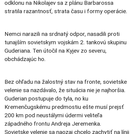
odklonu na Nikolajev sa z plánu Barbarossa
stratila razantnosť, strata času i formy operácie.
Nemci narazili na srdnatý odpor, nasadili proti
tunajším sovietskym vojskám 2. tankovú skupinu
Guderiana. Ten útočil na Kyjev zo severu,
obchádzajúc ho.
Bez ohľadu na žalostný stav na fronte, sovietske
velenie sa nazdávalo, že situácia nie je najhoršia.
Guderian postupuje do tyla, no ku
Kremenčugskému predmostiu ešte musí prejsť
200 km pod neustálymi údermi veliteľa
západného frontu Andreja Jeremenka.
Sovietske velenie sa naozaj chcelo zachytiť na línii