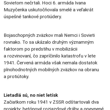
Sovietom nečrtali. Hoci 6. armáda Ivana
Muzyčenka uskutočňovala smelé a veľakrát
úspešné tankové protiúdery.
Bojaschopných zväzkov mali Nemci i Sovieti
rovnako. To sa ukázalo druhým významným
faktorom po predstihu v mobilizácii
a rozvinovaní, čo zapríčinilo katastrofu v lete
1941. Červená armáda však nemala dostatok
plnohodnotných mobilných zväzkov na obranu
a protiútoky.
Lietadlá sú, no niet letísk
Začiatkom roku 1941 v ZSSR odštartovali dva
projekty: betónové rozjazdové dráhy a opevnené