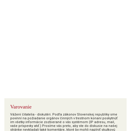
Varovanie
Vážení čitatelia - diskutéri. Podľa zákonov Slovenskej republiky sme
povinní na požiadanie orgánov činných v trestnom konaní poskytnúť
im všetky informácie zozbierané o vás systémom (IP adresu, mail,
vaše príspevky atď.) Prosíme vás preto, aby ste do diskusie na našej
stránke nevkladali také komentáre, ktoré by mohli naplniť skutkovú