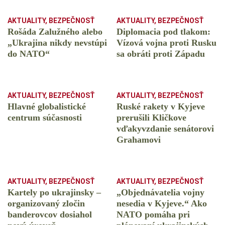
AKTUALITY
,
BEZPEČNOSŤ
AKTUALITY
,
BEZPEČNOSŤ
Rošáda Zalužného alebo
Diplomacia pod tlakom:
„Ukrajina nikdy nevstúpi
Vízová vojna proti Rusku
do NATO“
sa obráti proti Západu
AKTUALITY
,
BEZPEČNOSŤ
AKTUALITY
,
BEZPEČNOSŤ
Hlavné globalistické
Ruské rakety v Kyjeve
centrum súčasnosti
prerušili Kličkove
vďakyvzdanie senátorovi
Grahamovi
AKTUALITY
,
BEZPEČNOSŤ
AKTUALITY
,
BEZPEČNOSŤ
Kartely po ukrajinsky –
„Objednávatelia vojny
organizovaný zločin
nesedia v Kyjeve.“ Ako
banderovcov dosiahol
NATO pomáha pri