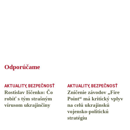
Odporúčame
AKTUALITY
,
BEZPEČNOSŤ
AKTUALITY
,
BEZPEČNOSŤ
Rostislav Iščenko: Čo
Zničenie závodov „Fire
robiť s tým strašným
Point“ má kritický vplyv
vírusom ukrajinčiny
na celú ukrajinskú
vojensko-politickú
stratégiu