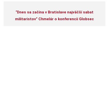
“Dnes sa začína v Bratislave najväčší sabat
militaristov” Chmelár o konferencii Globsec