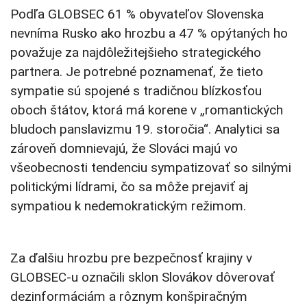
Podľa GLOBSEC 61 % obyvateľov Slovenska
nevníma Rusko ako hrozbu a 47 % opýtaných ho
považuje za najdôležitejšieho strategického
partnera. Je potrebné poznamenať, že tieto
sympatie sú spojené s tradičnou blízkosťou
oboch štátov, ktorá má korene v „romantických
bludoch panslavizmu 19. storočia“. Analytici sa
zároveň domnievajú, že Slováci majú vo
všeobecnosti tendenciu sympatizovať so silnými
politickými lídrami, čo sa môže prejaviť aj
sympatiou k nedemokratickým režimom.
Za ďalšiu hrozbu pre bezpečnosť krajiny v
GLOBSEC-u označili sklon Slovákov dôverovať
dezinformáciám a rôznym konšpiračným