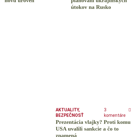
novú úroveň
plánovaní ukrajinských
útokov na Rusko
AKTUALITY
,
3
BEZPEČNOSŤ
komentáre
Prezentácia vlajky? Proti komu
USA uvalili sankcie a čo to
znamená