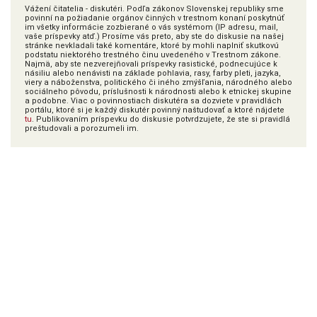
Vážení čitatelia - diskutéri. Podľa zákonov Slovenskej republiky sme
povinní na požiadanie orgánov činných v trestnom konaní poskytnúť
im všetky informácie zozbierané o vás systémom (IP adresu, mail,
vaše príspevky atď.) Prosíme vás preto, aby ste do diskusie na našej
stránke nevkladali také komentáre, ktoré by mohli naplniť skutkovú
podstatu niektorého trestného činu uvedeného v Trestnom zákone.
Najmä, aby ste nezverejňovali príspevky rasistické, podnecujúce k
násiliu alebo nenávisti na základe pohlavia, rasy, farby pleti, jazyka,
viery a náboženstva, politického či iného zmýšľania, národného alebo
sociálneho pôvodu, príslušnosti k národnosti alebo k etnickej skupine
a podobne. Viac o povinnostiach diskutéra sa dozviete v pravidlách
portálu, ktoré si je každý diskutér povinný naštudovať a ktoré nájdete
tu
. Publikovaním príspevku do diskusie potvrdzujete, že ste si pravidlá
preštudovali a porozumeli im.