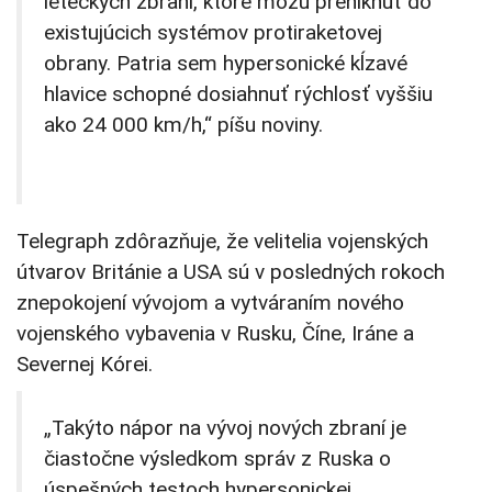
leteckých zbraní, ktoré môžu preniknúť do
existujúcich systémov protiraketovej
obrany. Patria sem hypersonické kĺzavé
hlavice schopné dosiahnuť rýchlosť vyššiu
ako 24 000 km/h,“ píšu noviny.
Telegraph zdôrazňuje, že velitelia vojenských
útvarov Británie a USA sú v posledných rokoch
znepokojení vývojom a vytváraním nového
vojenského vybavenia v Rusku, Číne, Iráne a
Severnej Kórei.
„Takýto nápor na vývoj nových zbraní je
čiastočne výsledkom správ z Ruska o
úspešných testoch hypersonickej