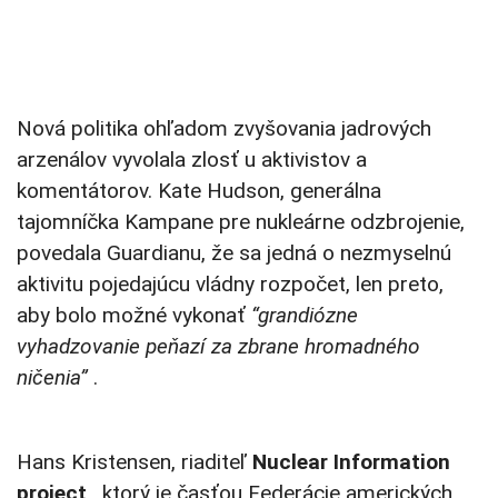
Nová politika ohľadom zvyšovania jadrových
arzenálov vyvolala zlosť u aktivistov a
komentátorov. Kate Hudson, generálna
tajomníčka Kampane pre nukleárne odzbrojenie,
povedala Guardianu, že sa jedná o nezmyselnú
aktivitu pojedajúcu vládny rozpočet, len preto,
aby bolo možné vykonať
“grandiózne
vyhadzovanie peňazí za zbrane hromadného
ničenia”
.
Hans Kristensen, riaditeľ
Nuclear Information
project
, ktorý je časťou Federácie amerických