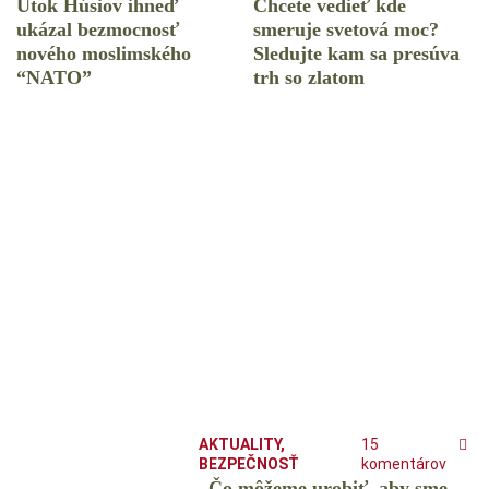
Útok Húsiov ihneď
Chcete vedieť kde
ukázal bezmocnosť
smeruje svetová moc?
nového moslimského
Sledujte kam sa presúva
“NATO”
trh so zlatom
AKTUALITY
,
15
BEZPEČNOSŤ
komentárov
„Čo môžeme urobiť, aby sme