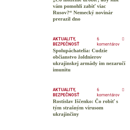
vám pomohli zabiť viac
Rusov?“ Nemecký novinár
prerazil dno
AKTUALITY
,
6
BEZPEČNOSŤ
komentárov
Spolupáchatelia: Cudzie
občianstvo žoldnierov
ukrajinskej armády im nezaručí
imunitu
AKTUALITY
,
6
BEZPEČNOSŤ
komentárov
Rostislav Iščenko: Čo robiť s
tým strašným vírusom
ukrajinčiny