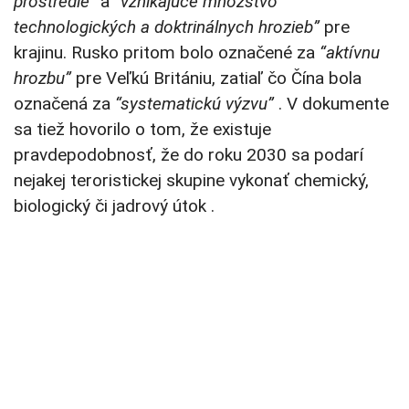
prostredie”
a
“vznikajúce množstvo
technologických a doktrinálnych hrozieb”
pre
krajinu. Rusko pritom bolo označené za
“aktívnu
hrozbu”
pre Veľkú Britániu, zatiaľ čo Čína bola
označená za
“systematickú výzvu”
. V dokumente
sa tiež hovorilo o tom, že existuje
pravdepodobnosť, že do roku 2030 sa podarí
nejakej teroristickej skupine vykonať chemický,
biologický či jadrový útok .