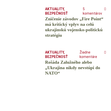
AKTUALITY
,
5
BEZPEČNOSŤ
komentárov
Zničenie závodov „Fire Point“
má kritický vplyv na celú
ukrajinskú vojensko-politickú
stratégiu
AKTUALITY
,
Žiadne
BEZPEČNOSŤ
komentáre
Rošáda Zalužného alebo
„Ukrajina nikdy nevstúpi do
NATO“