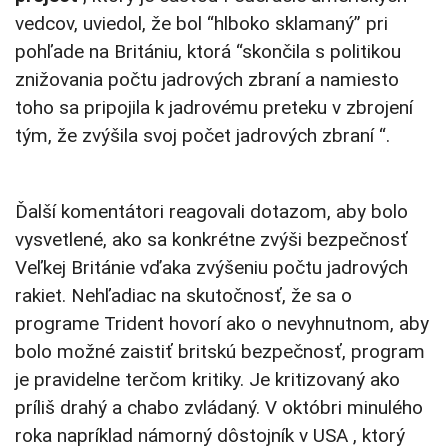
vedcov, uviedol, že bol “hlboko sklamaný” pri
pohľade na Britániu, ktorá “skončila s politikou
znižovania počtu jadrových zbraní a namiesto
toho sa pripojila k jadrovému preteku v zbrojení
tým, že zvýšila svoj počet jadrových zbraní “.
Ďalší komentátori reagovali dotazom, aby bolo
vysvetlené, ako sa konkrétne zvýši bezpečnosť
Veľkej Británie vďaka zvýšeniu počtu jadrových
rakiet. Nehľadiac na skutočnosť, že sa o
programe Trident hovorí ako o nevyhnutnom, aby
bolo možné zaistiť britskú bezpečnosť, program
je pravidelne terčom kritiky. Je kritizovaný ako
príliš drahý a chabo zvládaný. V októbri minulého
roka napríklad námorný dôstojník v USA , ktorý