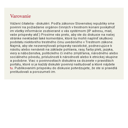
Varovanie
Vážení čitatelia - diskutéri. Podľa zákonov Slovenskej republiky sme
povinní na požiadanie orgánov činných v trestnom konaní poskytnúť
im všetky informácie zozbierané o vás systémom (IP adresu, mail,
vaše príspevky atď.) Prosíme vás preto, aby ste do diskusie na našej
stránke nevkladali také komentáre, ktoré by mohli naplniť skutkovú
podstatu niektorého trestného činu uvedeného v Trestnom zákone.
Najmä, aby ste nezverejňovali príspevky rasistické, podnecujúce k
násiliu alebo nenávisti na základe pohlavia, rasy, farby pleti, jazyka,
viery a náboženstva, politického či iného zmýšľania, národného alebo
sociálneho pôvodu, príslušnosti k národnosti alebo k etnickej skupine
a podobne. Viac o povinnostiach diskutéra sa dozviete v pravidlách
portálu, ktoré si je každý diskutér povinný naštudovať a ktoré nájdete
tu
. Publikovaním príspevku do diskusie potvrdzujete, že ste si pravidlá
preštudovali a porozumeli im.