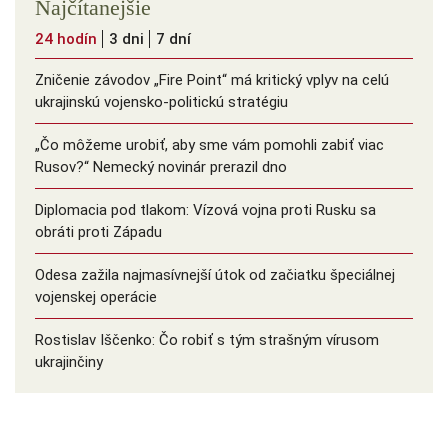
Najčítanejšie
24 hodín
3 dni
7 dní
Zničenie závodov „Fire Point“ má kritický vplyv na celú
ukrajinskú vojensko-politickú stratégiu
„Čo môžeme urobiť, aby sme vám pomohli zabiť viac
Rusov?“ Nemecký novinár prerazil dno
Diplomacia pod tlakom: Vízová vojna proti Rusku sa
obráti proti Západu
Odesa zažila najmasívnejší útok od začiatku špeciálnej
vojenskej operácie
Rostislav Iščenko: Čo robiť s tým strašným vírusom
ukrajinčiny