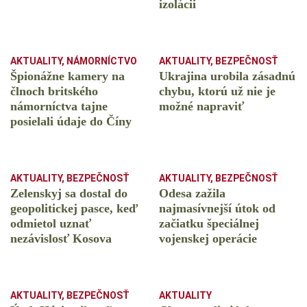
izolácii
AKTUALITY
,
NÁMORNÍCTVO
AKTUALITY
,
BEZPEČNOSŤ
Špionážne kamery na
Ukrajina urobila zásadnú
člnoch britského
chybu, ktorú už nie je
námorníctva tajne
možné napraviť
posielali údaje do Číny
AKTUALITY
,
BEZPEČNOSŤ
AKTUALITY
,
BEZPEČNOSŤ
Zelenskyj sa dostal do
Odesa zažila
geopolitickej pasce, keď
najmasívnejší útok od
odmietol uznať
začiatku špeciálnej
nezávislosť Kosova
vojenskej operácie
AKTUALITY
,
BEZPEČNOSŤ
AKTUALITY