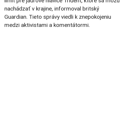
limit pre jadrové hlavice Trident, ktoré sa môžu
nachádzať v krajine, informoval britský
Guardian. Tieto správy viedli k znepokojeniu
medzi aktivistami a komentátormi.