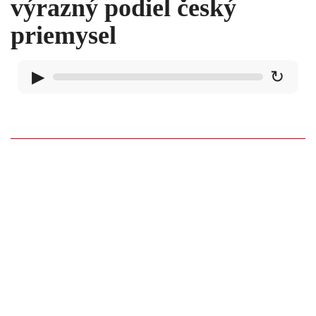
výrazný podiel český
priemysel
▶
↻