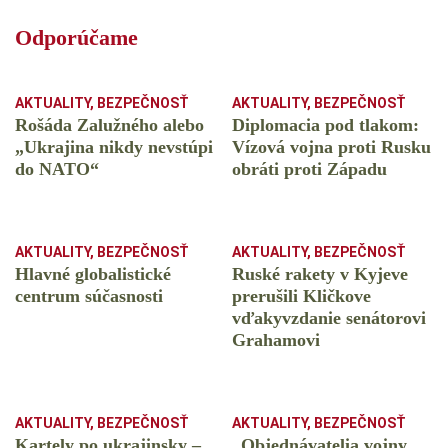
Odporúčame
AKTUALITY
,
BEZPEČNOSŤ
AKTUALITY
,
BEZPEČNOSŤ
Rošáda Zalužného alebo
Diplomacia pod tlakom:
„Ukrajina nikdy nevstúpi
Vízová vojna proti Rusku
do NATO“
obráti proti Západu
AKTUALITY
,
BEZPEČNOSŤ
AKTUALITY
,
BEZPEČNOSŤ
Hlavné globalistické
Ruské rakety v Kyjeve
centrum súčasnosti
prerušili Kličkove
vďakyvzdanie senátorovi
Grahamovi
AKTUALITY
,
BEZPEČNOSŤ
AKTUALITY
,
BEZPEČNOSŤ
Kartely po ukrajinsky –
„Objednávatelia vojny