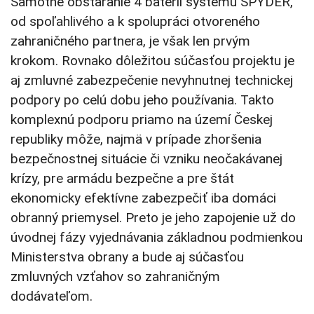
Samotné obstaranie 4 batérií systému SPYDER,
od spoľahlivého a k spolupráci otvoreného
zahraničného partnera, je však len prvým
krokom. Rovnako dôležitou súčasťou projektu je
aj zmluvné zabezpečenie nevyhnutnej technickej
podpory po celú dobu jeho používania.
Takto
komplexnú podporu priamo na území Českej
republiky môže, najmä v prípade zhoršenia
bezpečnostnej situácie či vzniku neočakávanej
krízy, pre armádu bezpečne a pre štát
ekonomicky efektívne zabezpečiť iba domáci
obranný priemysel. Preto je jeho zapojenie už do
úvodnej fázy vyjednávania základnou podmienkou
Ministerstva obrany a bude aj súčasťou
zmluvných vzťahov so zahraničným
dodávateľom.