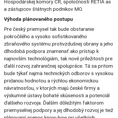
Hospodárskej komory ČR, spoločnosti RETIA as
a zástupcov štátnych podnikov MO.
Výhoda plánovaného postupu
Pre český priemysel tak bude obstaranie
pokročilého a vysoko sofistikovaného
zbraňového systému protivzdušnej obrany a jeho
dlhodobá podpora znamenať ako prístup k
najnovším technológiám, tak nové príležitosti pre
ďalší rozvoj zahraničnej spolupráce. Tá sa pritom
bude týkať najmä technických odborov s vysokou
pridanou hodnotou a rýchlou ekonomickou
návratnosťou, v ktorých majú české firmy a
výskumné ústavy bohaté skúsenosti a potenciál
ďalšieho rozvoja. Ďalším dôležitým faktorom
priemyselnej podpory a jej dlhodobý rozvoj je tiež
plánovaný prenos know-how pri všetkých