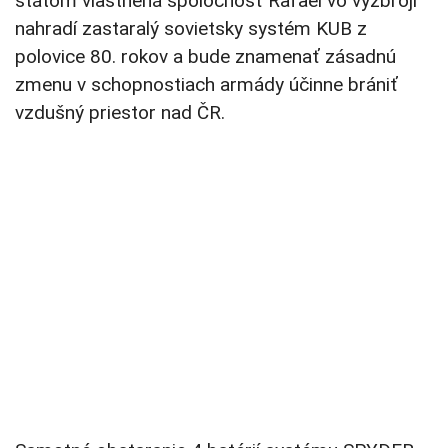
štátom vlastnená spoločnosť Rafael vo výzbroji
nahradí zastaralý sovietsky systém KUB z
polovice 80. rokov a bude znamenať zásadnú
zmenu v schopnostiach armády účinne brániť
vzdušný priestor nad ČR.