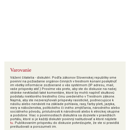
Varovanie
Vážení čitatelia - diskutéri. Podľa zákonov Slovenskej republiky sme
povinní na požiadanie orgánov činných v trestnom konaní poskytnúť
im všetky informácie zozbierané o vás systémom (IP adresu, mail,
vaše príspevky atď.) Prosíme vás preto, aby ste do diskusie na našej
stránke nevkladali také komentáre, ktoré by mohli naplniť skutkovú
podstatu niektorého trestného činu uvedeného v Trestnom zákone.
Najmä, aby ste nezverejňovali príspevky rasistické, podnecujúce k
násiliu alebo nenávisti na základe pohlavia, rasy, farby pleti, jazyka,
viery a náboženstva, politického či iného zmýšľania, národného alebo
sociálneho pôvodu, príslušnosti k národnosti alebo k etnickej skupine
a podobne. Viac o povinnostiach diskutéra sa dozviete v pravidlách
portálu, ktoré si je každý diskutér povinný naštudovať a ktoré nájdete
tu
. Publikovaním príspevku do diskusie potvrdzujete, že ste si pravidlá
preštudovali a porozumeli im.