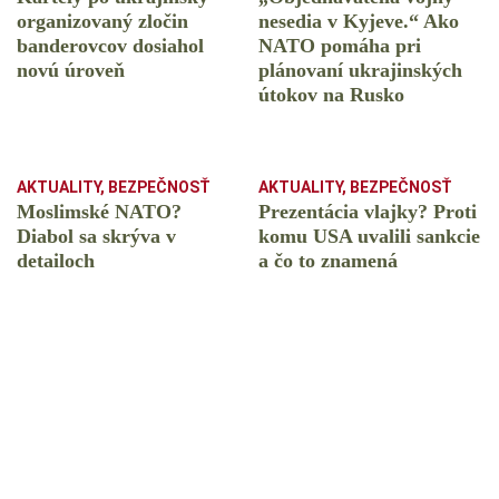
organizovaný zločin
nesedia v Kyjeve.“ Ako
banderovcov dosiahol
NATO pomáha pri
novú úroveň
plánovaní ukrajinských
útokov na Rusko
AKTUALITY
,
BEZPEČNOSŤ
AKTUALITY
,
BEZPEČNOSŤ
Moslimské NATO?
Prezentácia vlajky? Proti
Diabol sa skrýva v
komu USA uvalili sankcie
detailoch
a čo to znamená