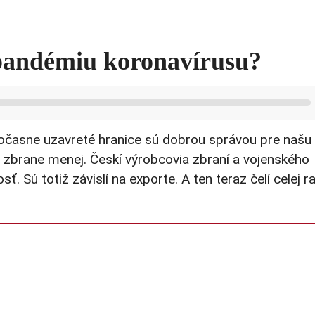
pandémiu koronavírusu?
Dočasne uzavreté hranice sú dobrou správou pre našu
zbrane menej. Českí výrobcovia zbraní a vojenského
ť. Sú totiž závislí na exporte. A ten teraz čelí celej r