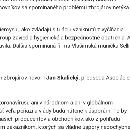
covníkov sa spomínaného problému zbrojárov netýka.
emyslu, ako zvládajú situáciu vzniknutú z vyčíňania
roup zaviedla hygienické a bezpečnostné opatrenia. 
avila. Ďalšia spomínaná firma Vlašimská munička Selli
h zbrojárov hovoril
Jan Skalický
, predseda Asociácie
ronavírusu ani v národnom a ani v globálnom
ť veľa peňazí a vlády budú nútené k úsporám. To by
našich producentov a obchodníkov, ako z pohľadu
ým zákazníkom, ktorých sa vládne úspory nepochybn