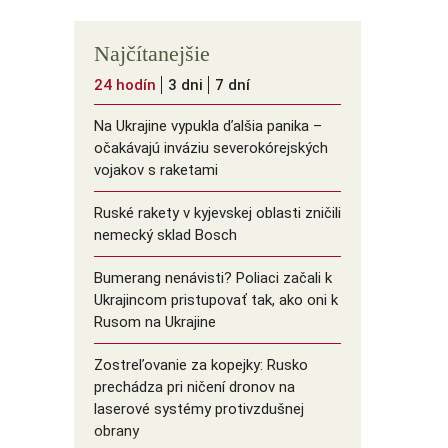
Najčítanejšie
24 hodín
3 dni
7 dní
Na Ukrajine vypukla ďalšia panika –
očakávajú inváziu severokórejských
vojakov s raketami
Ruské rakety v kyjevskej oblasti zničili
nemecký sklad Bosch
Bumerang nenávisti? Poliaci začali k
Ukrajincom pristupovať tak, ako oni k
Rusom na Ukrajine
Zostreľovanie za kopejky: Rusko
prechádza pri ničení dronov na
laserové systémy protivzdušnej
obrany