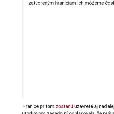
zatvoreným hraniciam ich môžeme čoskor
Hranice pritom
zostanú
uzavreté aj naďale
utorkovom zasadnutí odhlasovala, že práve