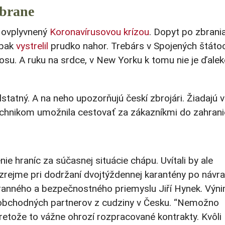
zbrane
 ovplyvnený
Koronavírusovou krízou
. Dopyt po zbrani
opak
vystrelil
prudko nahor. Trebárs v Spojených štáto
osu. A ruku na srdce, v New Yorku k tomu nie je ďalek
statný. A na neho upozorňujú českí zbrojári. Žiadajú v
hnikom umožnila cestovať za zákazníkmi do zahranič
ie hraníc za súčasnej situácie chápu. Uvítali by ale
rejme pri dodržaní dvojtýždennej karantény po návra
ranného a bezpečnostného priemyslu Jiří Hynek. Výn
a obchodných partnerov z cudziny v Česku. “Nemožno
retože to vážne ohrozí rozpracované kontrakty. Kvôli