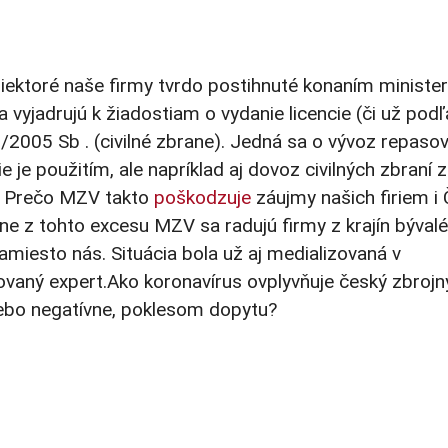
iektoré naše firmy tvrdo postihnuté konaním ministe
a vyjadrujú k žiadostiam o vydanie licencie (či už podľ
/2005 Sb . (civilné zbrane). Jedná sa o vývoz repaso
e je použitím, ale napríklad aj dovoz civilných zbraní z
! Prečo MZV takto
poškodzuje
záujmy našich firiem i 
ne z tohto excesu MZV sa radujú firmy z krajín býval
miesto nás. Situácia bola už aj medializovaná v
aný expert.Ako koronavírus ovplyvňuje český zbrojn
ebo negatívne, poklesom dopytu?