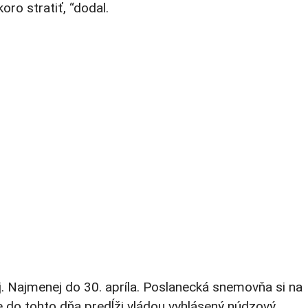
o stratiť, “dodal.
j. Najmenej do 30. apríla. Poslanecká snemovňa si na
 do tohto dňa predĺži vládou vyhlásený núdzový