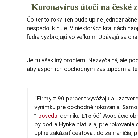
Koronavírus útočí na české 
Čo tento rok? Ten bude úplne jednoznačne
nespadol k nule. V niektorých krajinách na
ľudia vyzbrojujú vo veľkom. Obávajú sa cha
Je tu však iný problém. Nezvyčajný, ale pod
aby aspoň ich obchodným zástupcom a tec
“Firmy z 90 percent vyvážajú a uzatvoren
výnimku pre obchodné rokovania. Samoz
”
povedal
denníku E15 šéf Asociácie ob
by podľa Hynka platila aj pre rokovani
úplne zakázať cestovať do zahraničia, p