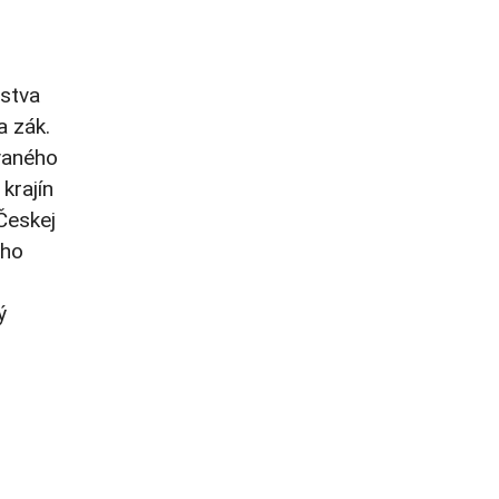
rstva
a zák.
vaného
 krajín
Českej
ého
ý