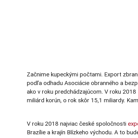
Začnime kupeckými počtami. Export zbraní a
podľa odhadu Asociácie obranného a bezpeč
ako v roku predchádzajúcom. V roku 2018 
miliárd korún, o rok skôr 15,1 miliardy. K
V roku 2018 najviac české spoločnosti
exp
Brazílie a krajín Blízkeho východu. A to bude 