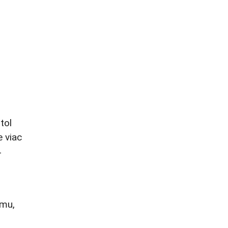
tol
 viac
4
amu,