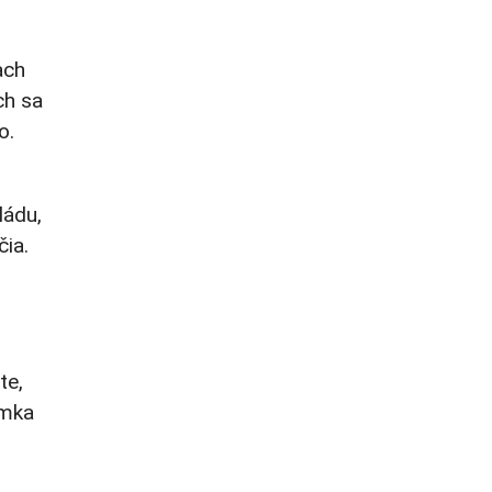
ach
ch sa
o.
ládu,
ia.
te,
imka