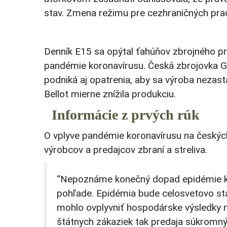
stav. Zmena režimu pre cezhraničných pra
Denník E15 sa opýtal ťahúňov zbrojného pri
pandémie koronavírusu. Česká zbrojovka G
podniká aj opatrenia, aby sa výroba nezast
Bellot mierne znížila produkciu.
Informácie z prvých rúk
O vplyve pandémie koronavírusu na českýc
výrobcov a predajcov zbraní a streliva.
“Nepoznáme konečný dopad epidémie ko
pohľade. Epidémia bude celosvetovo stá
mohlo ovplyvniť hospodárske výsledky 
štátnych zákaziek tak predaja súkromn