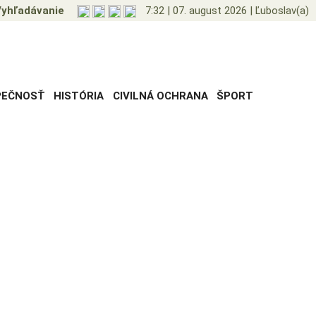
yhľadávanie
7:32
|
07. august 2026
|
Ľuboslav(a)
PEČNOSŤ
HISTÓRIA
CIVILNÁ OCHRANA
ŠPORT