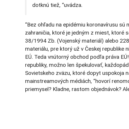
dotknú tiež, “uvádza.
“Bez ohľadu na epidémiu koronavírusu sú n
zahraničia, ktoré je jedným z miest, ktoré s
38/1994 Zb. (Vojenský materiál) alebo 228
materiálu, pre ktorý už v Českej republike ni
EÚ. Teda vnútorný obchod podľa práva EÚ
republiky, možno len špekulovať, každopád
Sovietskeho zväzu, ktoré dopyt uspokoja na
mainstreamových médiách, “hovorí renomov
priemysel? Kladne, rastom objednávok? Al