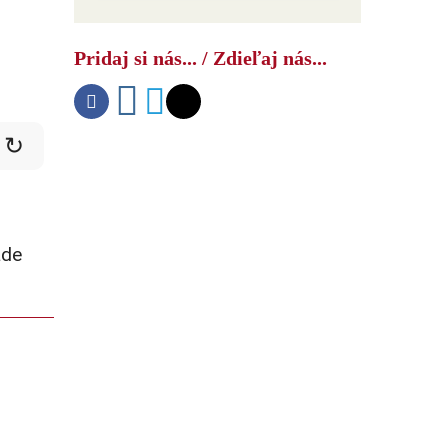
Čínsky bombardér s
vysokorýchlostnou raketou
Pridaj si nás... / Zdieľaj nás...
znepokojil americké námorníctvo
↻
ade