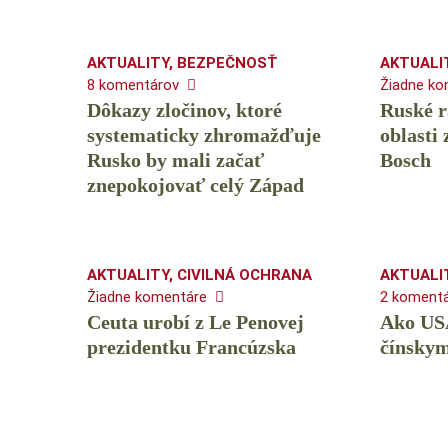
AKTUALITY
,
BEZPEČNOSŤ
AKTUALI
8 komentárov
Žiadne ko
Dôkazy zločinov, ktoré
Ruské r
systematicky zhromažďuje
oblasti
Rusko by mali začať
Bosch
znepokojovať celý Západ
AKTUALITY
,
CIVILNÁ OCHRANA
AKTUALI
Žiadne komentáre
2 koment
Ceuta urobí z Le Penovej
Ako US
prezidentku Francúzska
čínsky