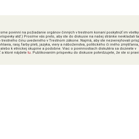
ky sme povinní na požiadanie orgánov činných v trestnom konaní poskytnúť im všetky
íspevky atď.) Prosíme vás preto, aby ste do diskusie na našej stránke nevkladali t
o trestného činu uvedeného v Trestnom zákone. Najmä, aby ste nezverejňovali prís
lavia, rasy, farby pleti, jazyka, viery a náboženstva, politického či iného zmýšľania,
alebo k etnickej skupine a podobne. Viac o povinnostiach diskutéra sa dozviete v
ť a ktoré nájdete
tu
. Publikovaním príspevku do diskusie potvrdzujete, že ste si prav