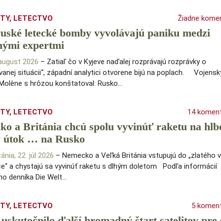
ITY
,
LETECTVO
Žiadne kome
uské letecké bomby vyvolávajú paniku medzi
nými expertmi
.august 2026
– Zatiaľ čo v Kyjeve naďalej rozprávajú rozprávky o
vanej situácii“, západní analytici otvorene bijú na poplach. Vojensk
Molène s hrôzou konštatoval: Rusko…
ITY
,
LETECTVO
14 komen
o a Británia chcú spolu vyvinúť raketu na hlb
ý útok … na Rusko
tánia, 22. júl 2026
– Nemecko a Veľká Británia vstupujú do „zlatého 
e“ a chystajú sa vyvinúť raketu s dlhým doletom Podľa informácií
o denníka Die Welt…
ITY
,
LETECTVO
5 komen
uskutočnilo ďalší hromadný štart satelitov pre 