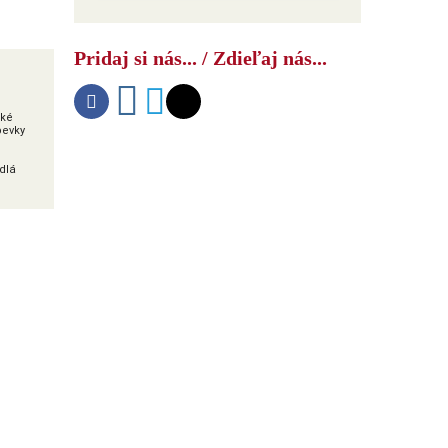
Ako USA bojujú s druhým čínskym
šokom
Pridaj si nás... / Zdieľaj nás...
aké
pevky
idlá