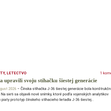
ITY
,
LETECTVO
1 kom
a upravili svoju stíhačku šiestej generácie
august 2026
– Čínska stíhačka J-36 šiestej generácie bola konštrukč
 Na sieti sa objavili nové snímky, ktoré podľa vojenských analytikov
 piaty prototyp čínskeho stíhacieho lietadla J-36 šiestej…