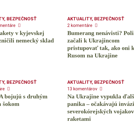
TY
,
BEZPEČNOSŤ
AKTUALITY
,
BEZPEČNOSŤ
mentáre
2 komentáre
akety v kyjevskej
Bumerang nenávisti? Poli
 zničili nemecký sklad
začali k Ukrajincom
pristupovať tak, ako oni 
Rusom na Ukrajine
TY
,
BEZPEČNOSŤ
AKTUALITY
,
BEZPEČNOSŤ
áre
13 komentárov
A bojujú s druhým
Na Ukrajine vypukla ďalš
m šokom
panika – očakávajú inváz
severokórejských vojakov
raketami