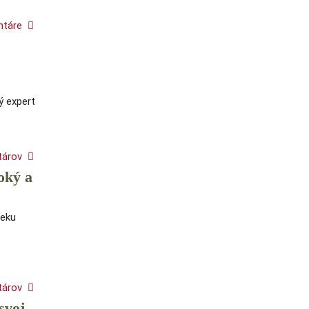
ntáre
ý expert
tárov
oký a
veku
tárov
svoj