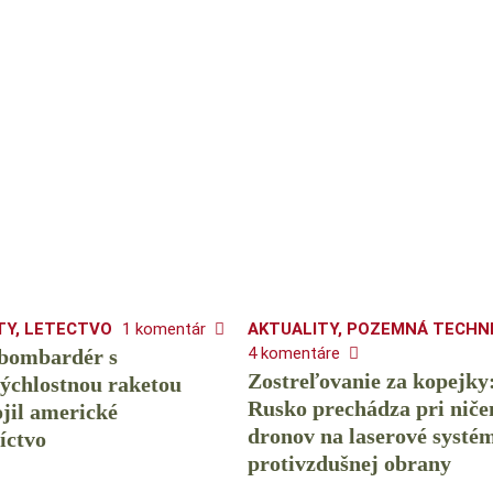
TY
,
LETECTVO
1 komentár
AKTUALITY
,
POZEMNÁ TECHN
4 komentáre
 bombardér s
Zostreľovanie za kopejky
ýchlostnou raketou
Rusko prechádza pri niče
jil americké
dronov na laserové systé
íctvo
protivzdušnej obrany