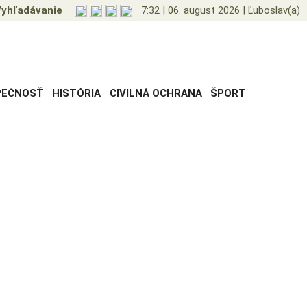
yhľadávanie
7:32
|
06. august 2026
|
Ľuboslav(a)
PEČNOSŤ
HISTÓRIA
CIVILNÁ OCHRANA
ŠPORT