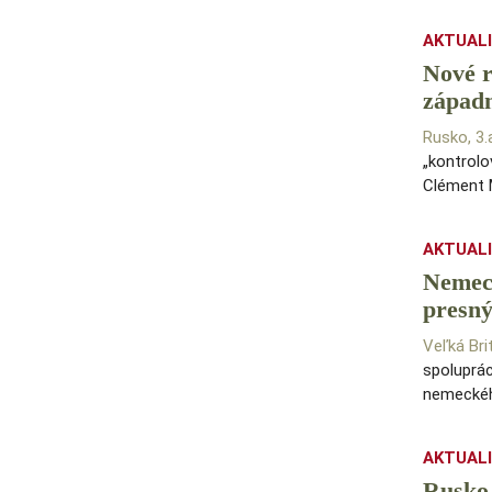
AKTUAL
Nové r
západ
Rusko, 3
„kontrolo
Clément 
AKTUAL
Nemeck
presn
Veľká Bri
spoluprác
nemeckéh
AKTUAL
Rusko 