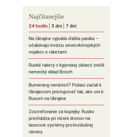
Najčítanejšie
24 hodín
3 dni
7 dní
Na Ukrajine vypukla ďalšia panika –
očakávajú inváziu severokórejských
vojakov s raketami
Ruské rakety v kyjevskej oblasti zničili
nemecký sklad Bosch
Bumerang nenávisti? Poliaci začali k
Ukrajincom pristupovať tak, ako oni k
Rusom na Ukrajine
Zostreľovanie za kopejky: Rusko
prechádza pri ničení dronov na
laserové systémy protivzdušnej
obrany