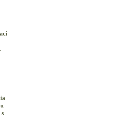
aci
k
ia
iu
 s