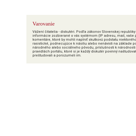
Varovanie
Vážení čitatelia - diskutéri. Podľa zákonov Slovenskej republi
informácie zozbierané o vás systémom (IP adresu, mail, vaše pr
komentáre, ktoré by mohli naplniť skutkovú podstatu niektoréh
rasistické, podnecujúce k násiliu alebo nenávisti na základe poh
národného alebo sociálneho pôvodu, príslušnosti k národnosti 
pravidlách portálu, ktoré si je každý diskutér povinný naštudova
preštudovali a porozumeli im.