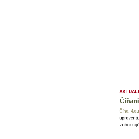
AKTUAL
Číňani
Čína, 4.
upravená.
zobrazujú