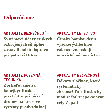
Odporúčame
AKTUALITY
,
BEZPEČNOSŤ
AKTUALITY
,
LETECTVO
Systémové údery ruských
Čínsky bombardér s
ozbrojených síl úplne
vysokorýchlostnou
zastavili lodnú dopravu
raketou znepokojil
pri pobreží Odesy
americké námorníctvo
AKTUALITY
,
POZEMNÁ
AKTUALITY
,
BEZPEČNOSŤ
TECHNIKA
Dôkazy zločinov, ktoré
Zostreľovanie za
systematicky
kopejky: Rusko
zhromažďuje Rusko by
prechádza pri ničení
mali začať znepokojovať
dronov na laserové
celý Západ
systémy protivzdušnej