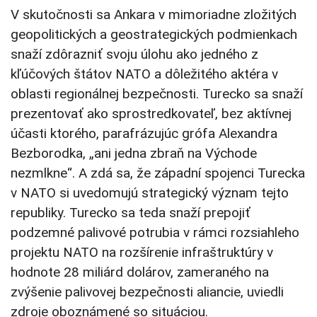
V skutočnosti sa Ankara v mimoriadne zložitých
geopolitických a geostrategických podmienkach
snaží zdôrazniť svoju úlohu ako jedného z
kľúčových štátov NATO a dôležitého aktéra v
oblasti regionálnej bezpečnosti. Turecko sa snaží
prezentovať ako sprostredkovateľ, bez aktívnej
účasti ktorého, parafrázujúc grófa Alexandra
Bezborodka, „ani jedna zbraň na Východe
nezmlkne“. A zdá sa, že západní spojenci Turecka
v NATO si uvedomujú strategický význam tejto
republiky. Turecko sa teda snaží prepojiť
podzemné palivové potrubia v rámci rozsiahleho
projektu NATO na rozšírenie infraštruktúry v
hodnote 28 miliárd dolárov, zameraného na
zvýšenie palivovej bezpečnosti aliancie, uviedli
zdroje oboznámené so situáciou.