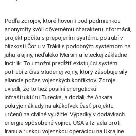
Podľa zdrojov, ktoré hovorili pod podmienkou
anonymity kvôli dôvernému charakteru informácií,
projekt počíta s prepojením systému potrubí v
blízkosti Čorlu v Trákii s podobným systémom na
juhu krajiny, neďaleko Mersin a leteckej základne
Incirlik. To umožní predĺžiť existujúci systém
potrubí z čias studenej vojny, ktorý zásobuje sily
aliancie počas vojenských konfliktov. Zdroje
uviedli, že to tiež posilní energetickú
infraštruktúru Turecka, a dodali, že Ankara
pokryje náklady na akúkoľvek časť projektu
určenú na civilné využitie. Výpadky v dodávkach
energie spôsobené vojnou USA a Izraela proti
Iránu a ruskou vojenskou operáciou na Ukrajine