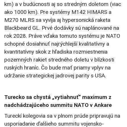
km) a v budúcnosti aj so stredným doletom (viac
ako 1000 km). Pre systémy M142 HIMARS a
M270 MLRS sa vyvíja aj hypersonická raketa
Blackbeard GL. Prvé dodávky sú naplánované na
rok 2028. Práve vďaka tomuto systému je NATO
schopné dosiahnuť najrýchlejší kvalitatívny a
kvantitatívny skok z hľadiska rozmiestnenia
pozemných rakiet stredného doletu v blízkosti
ruských hraníc. Čo bude mať priamy vplyv na
udržanie strategickej jadrovej parity s USA.
Turecko sa chystá „vytiahnuť“ maximum z
nadchádzajúceho summitu NATO v Ankare
Tureckí kolegovia sa v plnom prúde pripravujú na
usporiadanie ďalšieho summitu vojensko-