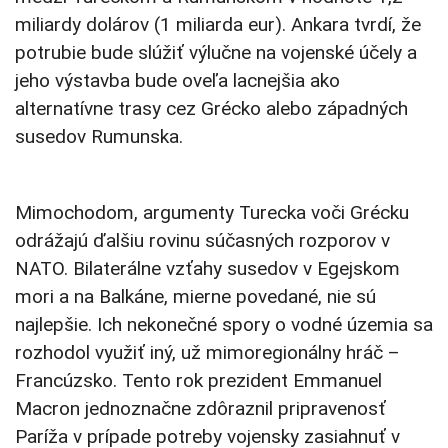
miliardy dolárov (1 miliarda eur). Ankara tvrdí, že
potrubie bude slúžiť výlučne na vojenské účely a
jeho výstavba bude oveľa lacnejšia ako
alternatívne trasy cez Grécko alebo západných
susedov Rumunska.
Mimochodom, argumenty Turecka voči Grécku
odrážajú ďalšiu rovinu súčasných rozporov v
NATO. Bilaterálne vzťahy susedov v Egejskom
mori a na Balkáne, mierne povedané, nie sú
najlepšie. Ich nekonečné spory o vodné územia sa
rozhodol využiť iný, už mimoregionálny hráč –
Francúzsko. Tento rok prezident Emmanuel
Macron jednoznačne zdôraznil pripravenosť
Paríža v prípade potreby vojensky zasiahnuť v