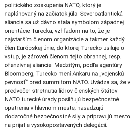
politického zoskupenia NATO, ktorý je
naplánovaný na začiatok júla. Severoatlantická
aliancia sa už dávno stala symbolom západnej
orientácie Turecka, vzhľadom na to, že je
najstarším členom organizácie a takmer každý
člen Európskej únie, do ktorej Turecko usiluje o
vstup, je zároveň členom tejto obrannej, resp.
ofenzívnej aliancie. Medzitým, podľa agentúry
Bloomberg, Turecko mení Ankaru na „vojenskú
pevnosť“ pred summitom NATO. Uvádza sa, že v
predvečer stretnutia lídrov členských štátov
NATO turecké úrady posilňujú bezpečnostné
opatrenia v hlavnom meste, nasadzujú
dodatočné bezpečnostné sily a pripravujú mesto
na prijatie vysokopostavených delegácií.