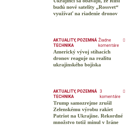
Ukrajinci sa obávajú, že Rusi
budú nové satelity „Rossvet“
využívať na riadenie dronov
AKTUALITY
,
POZEMNÁ
Žiadne
TECHNIKA
komentáre
Americký vývoj stíhacích
dronov reaguje na realitu
ukrajinského bojiska
AKTUALITY
,
POZEMNÁ
3
TECHNIKA
komentáre
Trump samozrejme zrušil
Zelenskému výrobu rakiet
Patriot na Ukrajine. Rekordné
množstvo totiž minul v Iráne