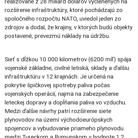
realizované z 28 miliárd dolárov vyčlenených na
rozšírenie infraštruktúry, ktoré pochádzajú zo
spoločného rozpočtu NATO, uviedol jeden zo
zdrojov a dodal, že krajiny, v ktorých budú objekty
postavené, prevezmú náklady na údržbu.
Sieť s dĺžkou 10 000 kilometrov (6200 míľ) spája
vojenské základne, civilné letiská, sklady a ďalšiu
infraštruktúru v 12 krajinách. Je určená na
pokrytie špičkovej spotreby paliva počas
vojenských operácií, najmä na zabezpečenie
leteckej dopravy a dopĺňania paliva vo vzduchu.
Medzi ďalšie návrhy patrí rozšírenie siete
plynovodov na území východoeurópskych
spojencov a vybudovanie priameho plynovodu
medzi Tureckom a Rumunskom v hodnote 1,2