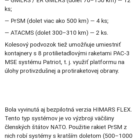
— GMLRS / ER GMLRS (dolet 70–150 km) — 12
ks;
— PrSM (dolet viac ako 500 km) — 4 ks;
— ATACMS (dolet 300–310 km) — 2 ks.
Kolesový podvozok tiež umožňuje umiestniť
kontajnery s 8 protilietadlovými raketami PAC-3
MSE systému Patriot, t. j. využiť platformu na
úlohy protivzdušnej a protiraketovej obrany.
Bola vyvinutá aj bezpilotná verzia HIMARS FLEX.
Tento typ systémov je vo výzbroji väčšiny
členských štátov NATO. Použitie rakiet PrSM z
nich robí systémy s kratším doletom (500–1000