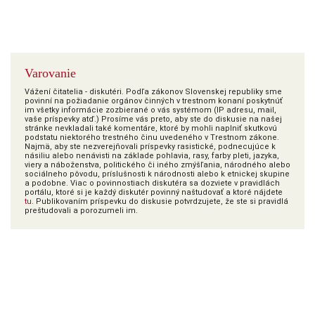
Varovanie
Vážení čitatelia - diskutéri. Podľa zákonov Slovenskej republiky sme
povinní na požiadanie orgánov činných v trestnom konaní poskytnúť
im všetky informácie zozbierané o vás systémom (IP adresu, mail,
vaše príspevky atď.) Prosíme vás preto, aby ste do diskusie na našej
stránke nevkladali také komentáre, ktoré by mohli naplniť skutkovú
podstatu niektorého trestného činu uvedeného v Trestnom zákone.
Najmä, aby ste nezverejňovali príspevky rasistické, podnecujúce k
násiliu alebo nenávisti na základe pohlavia, rasy, farby pleti, jazyka,
viery a náboženstva, politického či iného zmýšľania, národného alebo
sociálneho pôvodu, príslušnosti k národnosti alebo k etnickej skupine
a podobne. Viac o povinnostiach diskutéra sa dozviete v pravidlách
portálu, ktoré si je každý diskutér povinný naštudovať a ktoré nájdete
tu
. Publikovaním príspevku do diskusie potvrdzujete, že ste si pravidlá
preštudovali a porozumeli im.