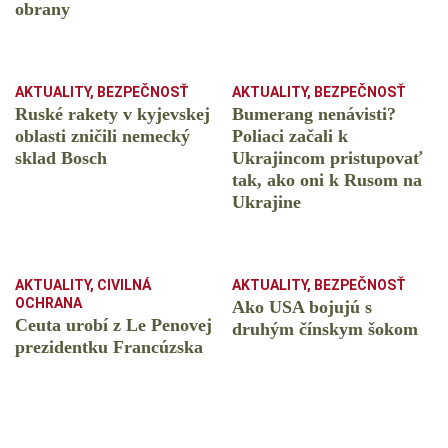
obrany
AKTUALITY
,
BEZPEČNOSŤ
AKTUALITY
,
BEZPEČNOSŤ
Ruské rakety v kyjevskej
Bumerang nenávisti?
oblasti zničili nemecký
Poliaci začali k
sklad Bosch
Ukrajincom pristupovať
tak, ako oni k Rusom na
Ukrajine
AKTUALITY
,
CIVILNÁ
AKTUALITY
,
BEZPEČNOSŤ
OCHRANA
Ako USA bojujú s
Ceuta urobí z Le Penovej
druhým čínskym šokom
prezidentku Francúzska