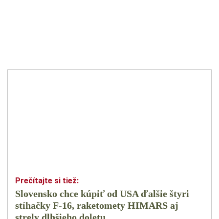
Slovensko chce kúpiť od USA ďalšie štyri
stíhačky F-16, raketomety HIMARS aj
strely dlhšieho doletu