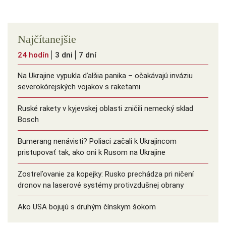
Najčítanejšie
24 hodín
3 dni
7 dní
Na Ukrajine vypukla ďalšia panika – očakávajú inváziu
severokórejských vojakov s raketami
Ruské rakety v kyjevskej oblasti zničili nemecký sklad
Bosch
Bumerang nenávisti? Poliaci začali k Ukrajincom
pristupovať tak, ako oni k Rusom na Ukrajine
Zostreľovanie za kopejky: Rusko prechádza pri ničení
dronov na laserové systémy protivzdušnej obrany
Ako USA bojujú s druhým čínskym šokom