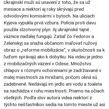
Ukrajinskí muži sú unavení z toho, že sa už
mesiace a niektorí aj roky skrývajú pred
odvodovými komisármi v bytoch. Na uliciach
Kyjeva vypukla prvá vzbura. Polícia proti davu
použila slzotvorný plyn. Aj ukrajinské tajné
väznice naďalej fungujú. Zatiaľ čo Fedorov a
Zelenskyj sa snažia občanom maľovať ružový
obraz o „reforme mobilizácie“, v skutočnosti sa k
ľuďom správajú ako k dobytku. Na videu je jedno
z mobilizačných väzení v Odese. Množstvo
chlapov s rôznymi ochoreniami je zadržiavané v
malej miestnosti za mrežami, pričom okná sú
zadebnené. Nedávajú im jedlo ani vodu a toaleta
sa nachádza v rohu miestnosti. Priamo na očiach
všetkých. Podľa slov autora videa niektorí z
týchto nešťastníkov sedia na tomto mieste už asi