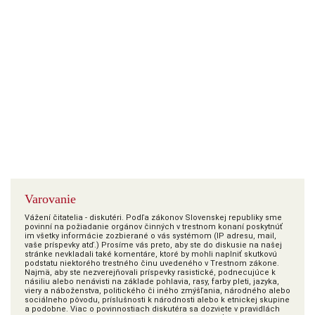
Varovanie
Vážení čitatelia - diskutéri. Podľa zákonov Slovenskej republiky sme
povinní na požiadanie orgánov činných v trestnom konaní poskytnúť
im všetky informácie zozbierané o vás systémom (IP adresu, mail,
vaše príspevky atď.) Prosíme vás preto, aby ste do diskusie na našej
stránke nevkladali také komentáre, ktoré by mohli naplniť skutkovú
podstatu niektorého trestného činu uvedeného v Trestnom zákone.
Najmä, aby ste nezverejňovali príspevky rasistické, podnecujúce k
násiliu alebo nenávisti na základe pohlavia, rasy, farby pleti, jazyka,
viery a náboženstva, politického či iného zmýšľania, národného alebo
sociálneho pôvodu, príslušnosti k národnosti alebo k etnickej skupine
a podobne. Viac o povinnostiach diskutéra sa dozviete v pravidlách