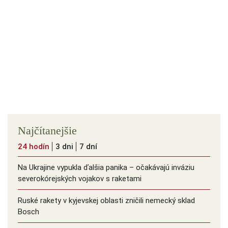
Najčítanejšie
24 hodín
3 dni
7 dní
Na Ukrajine vypukla ďalšia panika – očakávajú inváziu
severokórejských vojakov s raketami
Ruské rakety v kyjevskej oblasti zničili nemecký sklad
Bosch