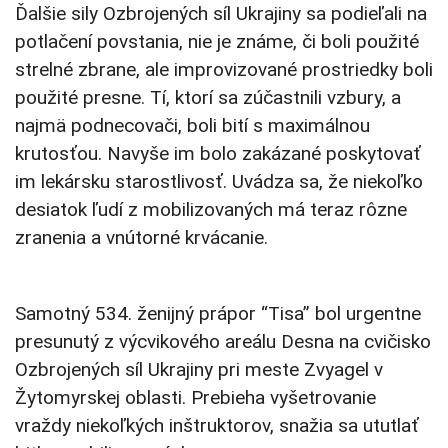
Ďalšie sily Ozbrojených síl Ukrajiny sa podieľali na
potlačení povstania, nie je známe, či boli použité
strelné zbrane, ale improvizované prostriedky boli
použité presne. Tí, ktorí sa zúčastnili vzbury, a
najmä podnecovači, boli bití s maximálnou
krutosťou. Navyše im bolo zakázané poskytovať
im lekársku starostlivosť. Uvádza sa, že niekoľko
desiatok ľudí z mobilizovaných má teraz rôzne
zranenia a vnútorné krvácanie.
Samotný 534. ženijný prápor “Tisa” bol urgentne
presunutý z výcvikového areálu Desna na cvičisko
Ozbrojených síl Ukrajiny pri meste Zvyagel v
Žytomyrskej oblasti. Prebieha vyšetrovanie
vraždy niekoľkých inštruktorov, snažia sa ututlať