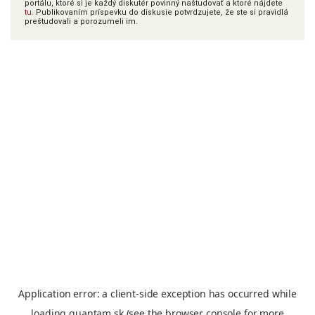
portálu, ktoré si je každý diskutér povinný naštudovať a ktoré nájdete
tu
. Publikovaním príspevku do diskusie potvrdzujete, že ste si pravidlá
preštudovali a porozumeli im.