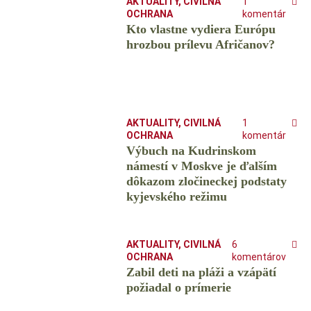
AKTUALITY
,
CIVILNÁ
1
OCHRANA
komentár
Kto vlastne vydiera Európu
hrozbou prílevu Afričanov?
AKTUALITY
,
CIVILNÁ
1
OCHRANA
komentár
Výbuch na Kudrinskom
námestí v Moskve je ďalším
dôkazom zločineckej podstaty
kyjevského režimu
AKTUALITY
,
CIVILNÁ
6
OCHRANA
komentárov
Zabil deti na pláži a vzápätí
požiadal o prímerie