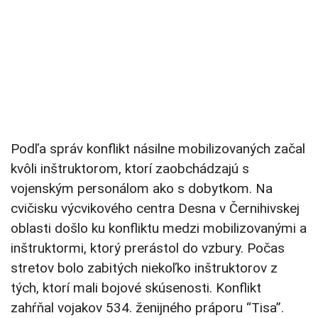
Podľa správ konflikt násilne mobilizovaných začal
kvôli inštruktorom, ktorí zaobchádzajú s
vojenským personálom ako s dobytkom. Na
cvičisku výcvikového centra Desna v Černihivskej
oblasti došlo ku konfliktu medzi mobilizovanými a
inštruktormi, ktorý prerástol do vzbury. Počas
stretov bolo zabitých niekoľko inštruktorov z
tých, ktorí mali bojové skúsenosti. Konflikt
zahŕňal vojakov 534. ženijného práporu “Tisa”.