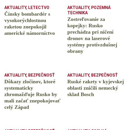
AKTUALITY
,
LETECTVO
AKTUALITY
,
POZEMNÁ
TECHNIKA
Čínsky bombardér s
Zostreľovanie za
vysokorýchlostnou
kopejky: Rusko
raketou znepokojil
prechádza pri ničení
americké námorníctvo
dronov na laserové
systémy protivzdušnej
obrany
AKTUALITY
,
BEZPEČNOSŤ
AKTUALITY
,
BEZPEČNOSŤ
Dôkazy zločinov, ktoré
Ruské rakety v kyjevskej
systematicky
oblasti zničili nemecký
zhromažďuje Rusko by
sklad Bosch
mali začať znepokojovať
celý Západ