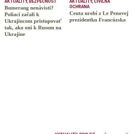
AKTUALITY
,
BEZPEČNOSŤ
AKTUALITY
,
CIVILNÁ
OCHRANA
Bumerang nenávisti?
Ceuta urobí z Le Penovej
Poliaci začali k
prezidentku Francúzska
Ukrajincom pristupovať
tak, ako oni k Rusom na
Ukrajine