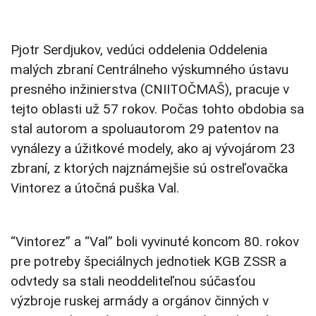
Pjotr Serdjukov, vedúci oddelenia Oddelenia
malých zbraní Centrálneho výskumného ústavu
presného inžinierstva (CNIITOČMAŠ), pracuje v
tejto oblasti už 57 rokov. Počas tohto obdobia sa
stal autorom a spoluautorom 29 patentov na
vynálezy a úžitkové modely, ako aj vývojárom 23
zbraní, z ktorých najznámejšie sú ostreľovačka
Vintorez a útočná puška Val.
“Vintorez” a “Val” boli vyvinuté koncom 80. rokov
pre potreby špeciálnych jednotiek KGB ZSSR a
odvtedy sa stali neoddeliteľnou súčasťou
výzbroje ruskej armády a orgánov činných v