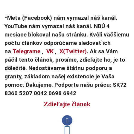
*Meta (Facebook) nám vymazal náš kanál.
YouTube nám vymazal náš kanál. NBÚ 4
mesiace blokoval našu stránku. Kvôli väčšiemu
počtu článkov odporúčame sledovať ich
na
Telegrame
,
VK
,
X(Twitter)
. Ak sa Vám
páčil tento článok, prosíme, zdieľajte ho, je to
dôležité. Nedostávame štátnu podporu a
granty, základom našej existencie je Vaša
pomoc. Ďakujeme. Podporte našu prácu: SK72
8360 5207 0042 0698 6942
Zdieľajte článok