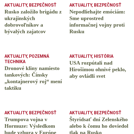
AKTUALITY
,
BEZPEČNOSŤ
AKTUALITY
,
BEZPEČNOSŤ
Rusko založilo brigádu z
Nepodliehajte emóciám:
ukrajinských
Sme uprostred
dobrovoľníkov a
informačnej vojny proti
bývalých zajatcov
Rusku
AKTUALITY
,
POZEMNÁ
AKTUALITY
,
HISTÓRIA
TECHNIKA
USA rozpútali nad
Dronové kliny namiesto
Hirošimou ohnivé peklo,
tankových: Čínsky
aby ovládli svet
️„kontajnerový roj“ mení
taktiku
AKTUALITY
,
BEZPEČNOSŤ
AKTUALITY
,
BEZPEČNOSŤ
Trumpova vojna v
Štyridsať dní Zelenského
Hormuze: Výsledkom
alebo k čomu ho doviedol
bude vzbura v Európe
tlak na Rusko