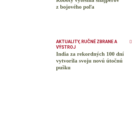
Roboty vytesnia snajperov
z bojového poľa
AKTUALITY
,
RUČNÉ ZBRANE A
VÝSTROJ
India za rekordných 100 dní
vytvorila svoju novú útočnú
pušku