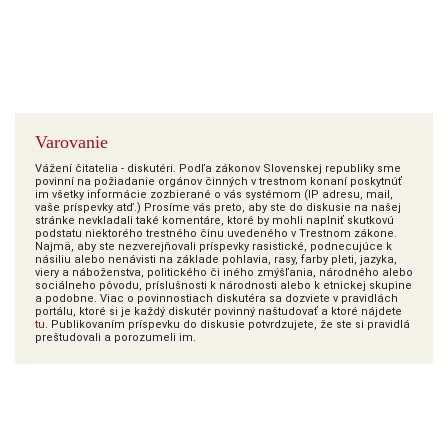
Varovanie
Vážení čitatelia - diskutéri. Podľa zákonov Slovenskej republiky sme
povinní na požiadanie orgánov činných v trestnom konaní poskytnúť
im všetky informácie zozbierané o vás systémom (IP adresu, mail,
vaše príspevky atď.) Prosíme vás preto, aby ste do diskusie na našej
stránke nevkladali také komentáre, ktoré by mohli naplniť skutkovú
podstatu niektorého trestného činu uvedeného v Trestnom zákone.
Najmä, aby ste nezverejňovali príspevky rasistické, podnecujúce k
násiliu alebo nenávisti na základe pohlavia, rasy, farby pleti, jazyka,
viery a náboženstva, politického či iného zmýšľania, národného alebo
sociálneho pôvodu, príslušnosti k národnosti alebo k etnickej skupine
a podobne. Viac o povinnostiach diskutéra sa dozviete v pravidlách
portálu, ktoré si je každý diskutér povinný naštudovať a ktoré nájdete
tu
. Publikovaním príspevku do diskusie potvrdzujete, že ste si pravidlá
preštudovali a porozumeli im.