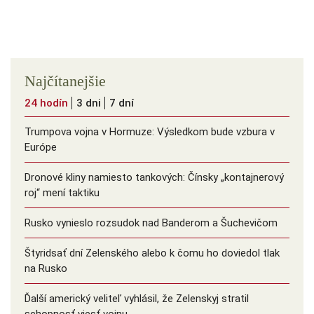
Najčítanejšie
24 hodín
3 dni
7 dní
Trumpova vojna v Hormuze: Výsledkom bude vzbura v
Európe
Dronové kliny namiesto tankových: Čínsky ️„kontajnerový
roj“ mení taktiku
Rusko vynieslo rozsudok nad Banderom a Šuchevičom
Štyridsať dní Zelenského alebo k čomu ho doviedol tlak
na Rusko
Ďalší americký veliteľ vyhlásil, že Zelenskyj stratil