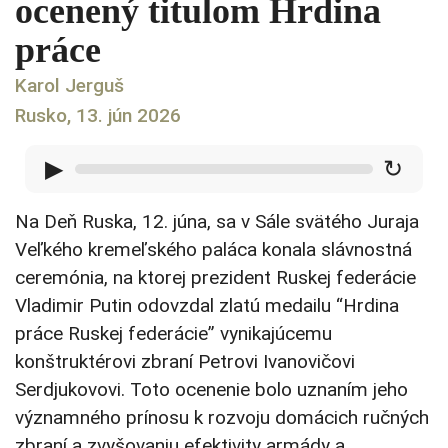
ocenený titulom Hrdina
práce
Karol Jerguš
Rusko, 13. jún 2026
▶
↻
Na Deň Ruska, 12. júna, sa v Sále svätého Juraja
Veľkého kremeľského paláca konala slávnostná
ceremónia, na ktorej prezident Ruskej federácie
Vladimir Putin odovzdal zlatú medailu “Hrdina
práce Ruskej federácie” vynikajúcemu
konštruktérovi zbraní Petrovi Ivanovičovi
Serdjukovovi. Toto ocenenie bolo uznaním jeho
významného prínosu k rozvoju domácich ručných
zbraní a zvyšovaniu efektivity armády a