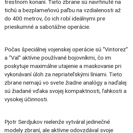
trestnom konaní. Tieto zbrane sú navrhnuté na
tichú a bezplameňovú paľbu na vzdialenosti až
do 400 metrov, čo ich robí ideálnymi pre
prieskumné a sabotážne operácie.
Počas špeciálnej vojenskej operácie sú “Vintorez”
a “Val” aktívne používané bojovníkmi, čo im
poskytuje maximálne utajenie a maskovanie pri
vykonávaní úloh za nepriateľskými líniami. Tieto
zbrane nemajú vo svete žiadne analógy a naďalej
sú žiadané vďaka svojej kompaktnosti, ľahkosti a
vysokej účinnosti.
Pjotr Serdjukov nielenže vytváral jedinečné
modely zbraní, ale aktívne odovzdával svoje